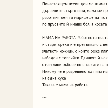
Понастоящем всеки ден ме взимат 
дървените стърготини, мама ме пр
работния ден тя миришеше на тютю
по пръстите ѝ имаше боя, а косата
МАМА НА РАБОТА. Работното място 
и стари дрехи и е претъпкано с ве
златисти ножици, с които реже плат
набоден с топлийки. Единият ѝ нок
отчетливи ръбове по сгъвките на п
Никому не е разрешено да пипа мам
на една кука.
Такава е мама на работа.
***