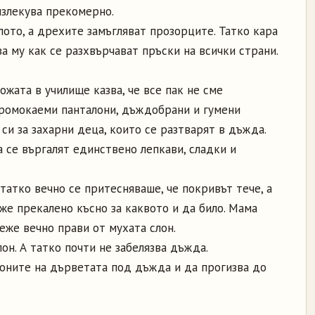
излекува прекомерно.
ото, а дрехите замъгляват прозорците. Татко кара
ва му как се разхвърчават пръски на всички страни.
жата в училище казва, че все пак не сме
епромокаеми панталони, дъждобрани и гумени
 си за захарни деца, които се разтварят в дъжда.
 се въргалят единствено лепкави, сладки и
атко вечно се притесняваше, че покривът тече, а
же прекалено късно за каквото и да било. Мама
неже вечно прави от мухата слон.
он. А татко почти не забелязва дъжда.
оните на дърветата под дъжда и да прогизва до