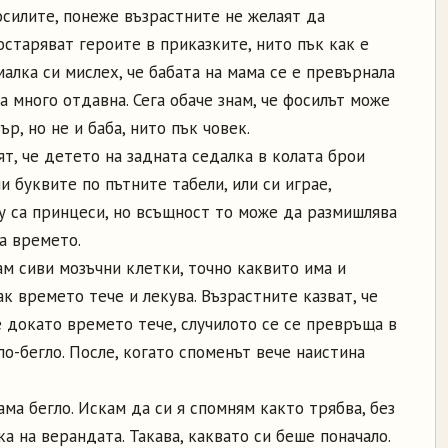
осилите, понеже възрастните не желаят да
остаряват героите в приказките, нито пък как е
малка си мислех, че бабата на мама се е превърнала
а много отдавна. Сега обаче знам, че фосилът може
р, но не и баба, нито пък човек.
т, че детето на задната седалка в колата брои
 буквите по пътните табели, или си играе,
у са принцеси, но всъщност то може да размишлява
за времето.
м сиви мозъчни клетки, точно каквито има и
к времето тече и лекува. Възрастните казват, че
че докато времето тече, случилото се се превръща в
по-бегло. После, когато споменът вече наистина
ама бегло. Искам да си я спомням както трябва, без
ка на верандата. Такава, каквато си беше поначало.