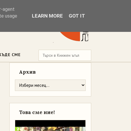
er-agent
LEARN MORE
GOT IT
ate usage
КЪДЕ СМЕ
Архив
Това сме ние!