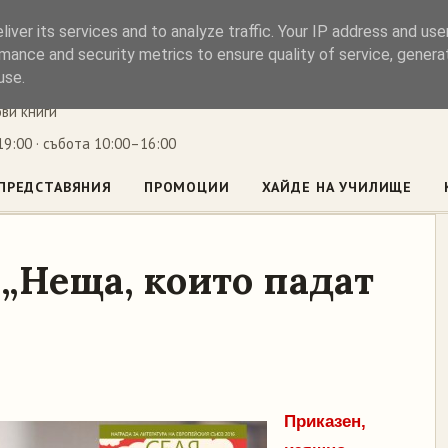
iver its services and to analyze traffic. Your IP address and us
ъл
mance and security metrics to ensure quality of service, gener
use.
ови книги
9:00 · събота 10:00–16:00
ПРЕДСТАВЯНИЯ
ПРОМОЦИИ
ХАЙДЕ НА УЧИЛИЩЕ
 „Неща, които падат
Приказен,