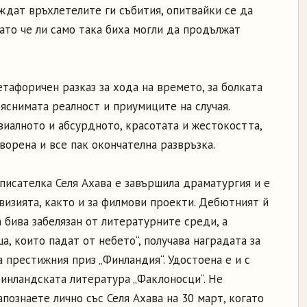
ждат връхлетелите ги събития, опитвайки се да
ато че ли само така биха могли да продължат
етафоричен разказ за хода на времето, за болката
бяснимата реалност и приумиците на случая.
виалното и абсурдното, красотата и жестокостта,
ворена и все пак окончателна развръзка.
 писателка Селя Ахава е завършила драматургия и е
визията, както и за филмови проекти. Дебютният й
а бива забелязан от литературните среди, а
а, които падат от небето“, получава наградата за
а престижния приз „Финландия“. Удостоена е и с
финландската литература „Факлоносци“. Не
познаете лично със Селя Ахава на 30 март, когато