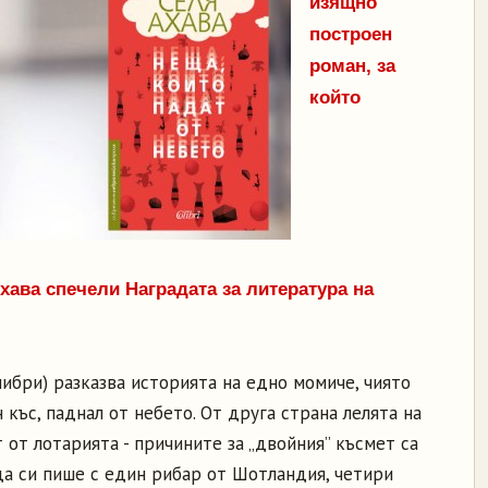
изящно
построен
роман, за
който
ава спечели Наградата за литература на
либри) разказва историята на едно момиче, чиято
 къс, паднал от небето. От друга страна лелята на
от лотарията - причините за „двойния” късмет са
да си пише с един рибар от Шотландия, четири