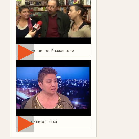
Това сме ние от Книжен ъгъл
Мая от Книжен ъгъл