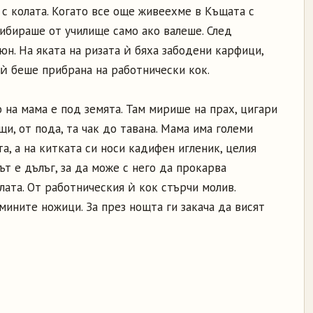
с колата. Когато все още живеехме в Къщата с
ибираше от училище само ако валеше. След
н. На яката на ризата ѝ бяха забодени карфици,
 ѝ беше прибрана на работнически кок.
на мама е под земята. Там мирише на прах, цигари
щи, от пода, та чак до тавана. Мама има големи
а, а на китката си носи кадифен игленик, целия
ът е дълъг, за да може с него да прокарва
лата. От работническия ѝ кок стърчи молив.
ините ножици. За през нощта ги закача да висят