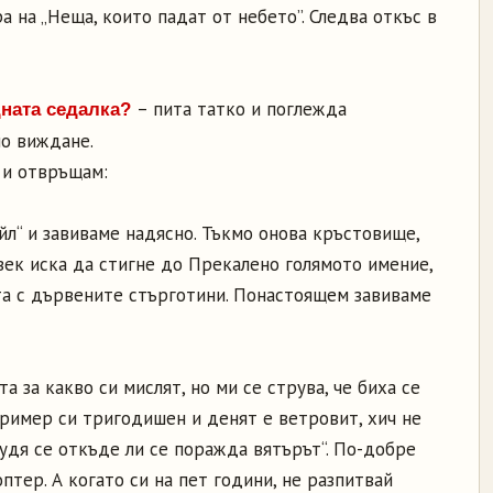
 на „Неща, които падат от небето”. Следва откъс в
– пита татко и поглежда
дната седалка?
о виждане.
 и отвръщам:
йл“ и завиваме надясно. Тъкмо онова кръстовище,
овек иска да стигне до Прекалено голямото имение,
ата с дървените стърготини. Понастоящем завиваме
 за какво си мислят, но ми се струва, че биха се
пример си тригодишен и денят е ветровит, хич не
Чудя се откъде ли се поражда вятърът“. По-добре
птер. А когато си на пет години, не разпитвай