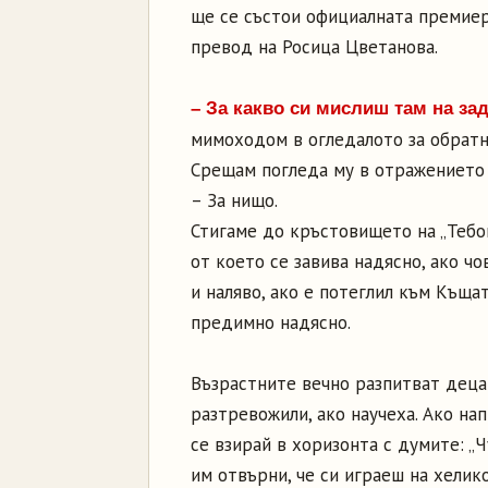
ще се състои официалната премиера
превод на Росица Цветанова.
– За какво си мислиш там на за
мимоходом в огледалото за обратн
Срещам погледа му в отражението
– За нищо.
Стигаме до кръстовището на „Тебо
от което се завива надясно, ако ч
и наляво, ако е потеглил към Къщ
предимно надясно.
Възрастните вечно разпитват децата
разтревожили, ако научеха. Ако на
се взирай в хоризонта с думите: „
им отвърни, че си играеш на хелико