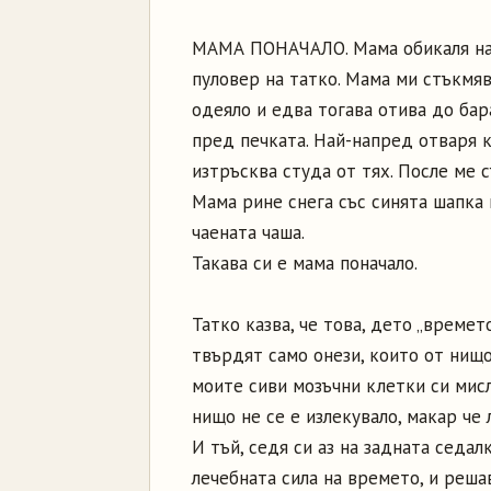
МАМА ПОНАЧАЛО. Мама обикаля нао
пуловер на татко. Мама ми стъкмяв
одеяло и едва тогава отива до бар
пред печката. Най-напред отваря 
изтръсква студа от тях. После ме с
Мама рине снега със синята шапка 
чаената чаша.
Такава си е мама поначало.
Татко казва, че това, дето „времет
твърдят само онези, които от нищо
моите сиви мозъчни клетки си мисл
нищо не се е излекувало, макар че 
И тъй, седя си аз на задната седал
лечебната сила на времето, и решав