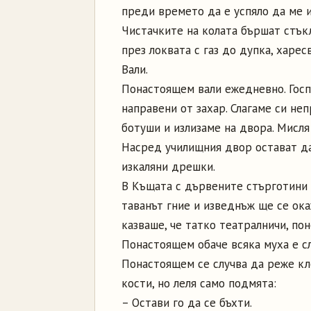
преди времето да е успяло да ме 
Чистачките на колата бършат стъкл
през локвата с газ до дупка, харес
Вали.
Понастоящем вали ежедневно. Госпо
направени от захар. Слагаме си н
ботуши и излизаме на двора. Мисля
Насред училищния двор остават да
изкаляни дрешки.
В Къщата с дървените стърготини т
таванът гние и изведнъж ще се ока
казваше, че татко театралничи, по
Понастоящем обаче всяка муха е сл
Понастоящем се случва да реже кл
кости, но леля само подмята:
– Остави го да се бъхти.