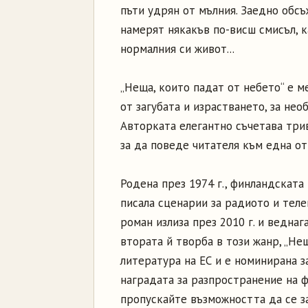
пъти удрян от мълния. Заедно обсъ
намерят някакъв по-висш смисъл, к
нормалния си живот...
„Неща, които падат от небето“ е м
от загубата и израстването, за нео
Авторката елегантно съчетава три
за да поведе читателя към една от
Родена през 1974 г., финландската
писала сценарии за радиото и теле
роман излиза през 2010 г. и веднаг
втората й творба в този жанр, „Нещ
литература на ЕС и е номинирана з
наградата за разпространение на 
пропускайте възможността да се за