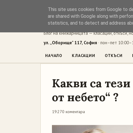
This site uses cookies from Google to del
Книжен ъг
are shared with Google along with perfor
statistics, and to detect and address ab
Блог на книжарницата — класации, откъси, н
ул. „Оборище" 117, София
· пон–пет 10:00–1
НАЧАЛО
КЛАСАЦИИ
ОТКЪСИ
Какви са тези
от небето“ ?
19:27
0 коментара