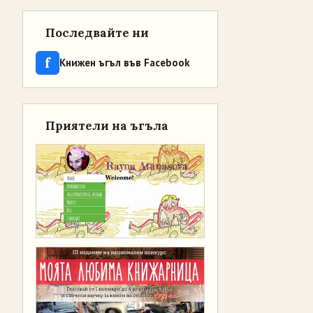
Последвайте ни
f
Книжен ъгъл във Facebook
Приятели на ъгъла