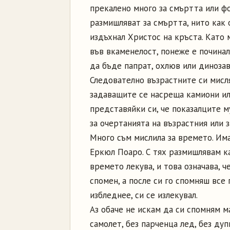
прекалено много за смъртта или ф
размишляват за смъртта, нито как 
издъхнал Христос на кръста. Като 
във вкаменелост, понеже е починал
да бъде папрат, охлюв или динозавъ
Следователно възрастните си мисля
задаващите се насреща камиони или
представяйки си, че показалците м
за очертанията на възрастния или 
Много съм мислила за времето. Има
Еркюл Поаро. С тях размишлявам ка
времето лекува, и това означава, 
спомен, а после си го спомняш все 
избледнее, си се излекувал.
Аз обаче не искам да си спомням м
самолет, без парченца лед, без дуп