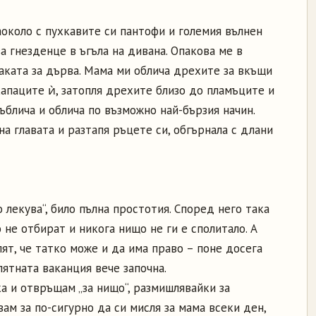
коло с пухкавите си пантофи и големия вълнен
а гнезденце в ъгъла на дивана. Опакова ме в
аката за дърва. Мама ми облича дрехите за вкъщи
капаците ѝ, затопля дрехите близо до пламъците и
ъблича и облича по възможно най-бързия начин.
на главата и разтапя ръцете си, обгърнала с длани
о лекува“, било пълна простотия. Според него така
 не отбират и никога нищо не ги е сполитало. А
ят, че татко може и да има право – поне досега
лятната ваканция вече започна.
ка и отвръщам „за нищо“, размишлявайки за
ам за по-сигурно да си мисля за мама всеки ден,