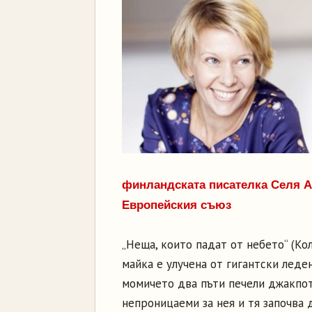
финландската писателка Селя Ах
Европейския съюз
„Неща, които падат от небето“ (Ко
майка е улучена от гигантски леден
момичето два пъти печели джакпот 
непроницаеми за нея и тя започва 