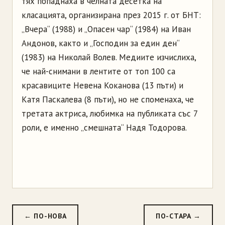
тях попаднаха в челната десетка на
класацията, организирана през 2015 г. от БНТ:
„Вчера“ (1988) и „Опасен чар“ (1984) на Иван
Андонов, както и „Господин за един ден“
(1983) на Николай Волев. Медиите изчислиха,
че най-снимани в лентите от топ 100 са
красавиците Невена Коканова (13 пъти) и
Катя Паскалева (8 пъти), но не споменаха, че
третата актриса, любимка на публиката със 7
роли, е именно „смешната“ Надя Тодорова.
← ПО-НОВА
ПО-СТАРА →