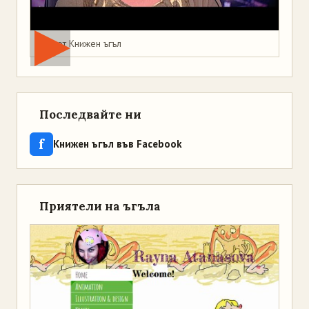
Мая от Книжен ъгъл
Последвайте ни
f
Книжен ъгъл във Facebook
Приятели на ъгъла