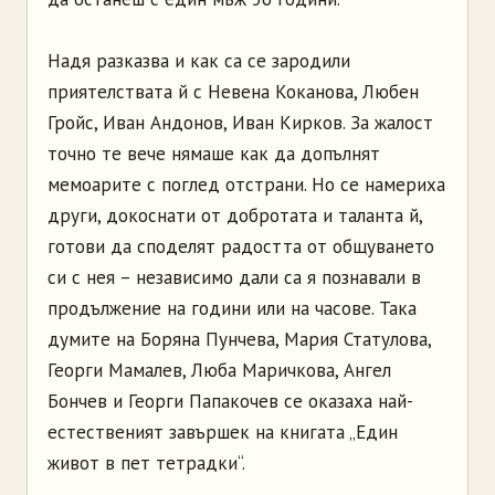
Надя разказва и как са се зародили
приятелствата й с Невена Коканова, Любен
Гройс, Иван Андонов, Иван Кирков. За жалост
точно те вече нямаше как да допълнят
мемоарите с поглед отстрани. Но се намериха
други, докоснати от добротата и таланта й,
готови да споделят радостта от общуването
си с нея – независимо дали са я познавали в
продължение на години или на часове. Така
думите на Боряна Пунчева, Мария Статулова,
Георги Мамалев, Люба Маричкова, Ангел
Бончев и Георги Папакочев се оказаха най-
естественият завършек на книгата „Един
живот в пет тетрадки“.