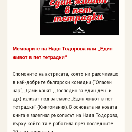
Мемоарите на Надя Тодорова или „Един
живот в пет тетрадки“
Спомените на актрисата, която ни разсмиваше
в най-добрите български комедии (“Опасен
чар“, „Дами канят“, „Господин за един ден“ и
др.) излизат под заглавие „Един живот в пет
тетрадки“ (Книгомания). В основата на новата
книга е залегнал ръкописът на Надя Тодорова,
върху който тя е работила през последните
10 г. от живота си.