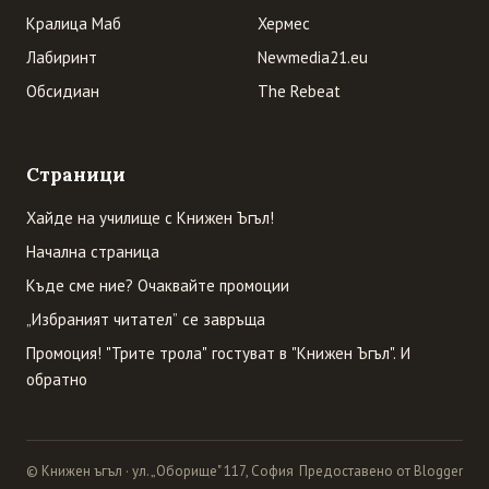
Кралица Маб
Хермес
Лабиринт
Newmedia21.eu
Обсидиан
The Rebeat
Страници
Хайде на училище с Книжен Ъгъл!
Начална страница
Къде сме ние? Очаквайте промоции
„Избраният читател” се завръща
Промоция! "Трите трола" гостуват в "Книжен Ъгъл". И
обратно
© Книжен ъгъл · ул. „Оборище" 117, София
Предоставено от Blogger