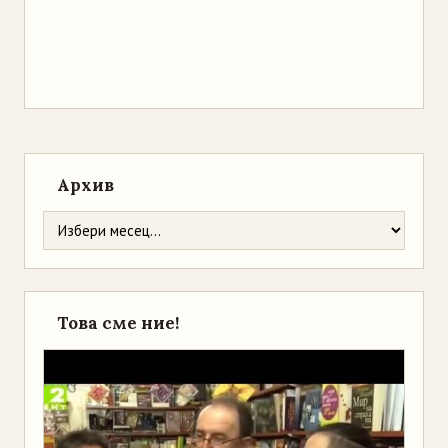
Архив
Това сме ние!