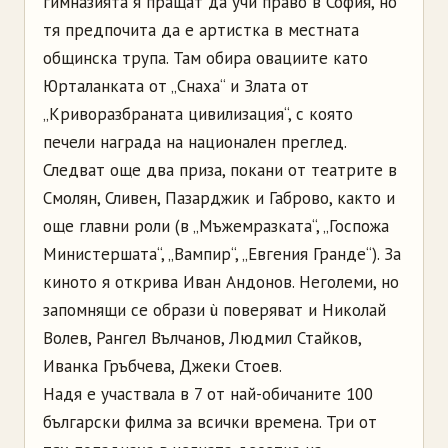
гимназията я пращат да учи право в София, но
тя предпочита да е артистка в местната
общинска трупа. Там обира овациите като
Юрталанката от „Снаха“ и Злата от
„Криворазбраната цивилизация“, с която
печели награда на национален преглед.
Следват още два приза, покани от театрите в
Смолян, Сливен, Пазарджик и Габрово, както и
още главни роли (в „Мъжемразката“, „Госпожа
Министершата“, „Вампир“, „Евгения Гранде“). За
киното я открива Иван Андонов. Неголеми, но
запомнящи се образи ù поверяват и Николай
Волев, Рангел Вълчанов, Людмил Стайков,
Иванка Гръбчева, Джеки Стоев.
Надя е участвала в 7 от най-обичаните 100
български филма за всички времена. Три от