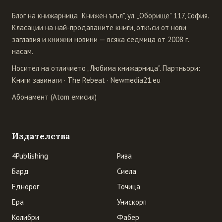
Блог на книжарница „Книжен ъгъл", ул. „Оборище" 117, София.
Класации на най-продаваните книги, откъси от нови
заглавия и книжни новини — всяка седмица от 2008 г.
насам.
Носител на отличието „Любима книжарница". Партньори:
Книги завинаги
·
The Rebeat
·
Newmedia21.eu
Абонамент (Atom емисия)
Издателства
4Publishing
Рива
Бард
Сиела
Еднорог
Точица
Ера
Унискорп
Колибри
Фабер