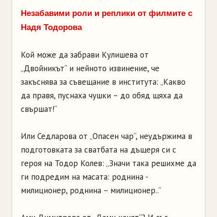
Незабавими роли и реплики от филмите с
Надя Тодорова
Кой може да забрави Кулишева от
„Двойникът“ и нейното извинение, че
закъснява за съвещание в института: „Какво
да правя, пуснаха чушки – до обяд щяха да
свършат!“
Или Седларова от „Опасен чар“, неудържима в
подготовката за сватбата на дъщеря си с
героя на Тодор Колев: „Значи така решихме да
ги подредим на масата: роднина -
милиционер, роднина – милиционер..“