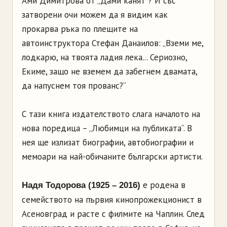
Ами Димитрова от „Дами канят“? И със
затворени очи можем да я видим как
прокарва ръка по плещите на
автоинструктора Стефан Данаилов: „Вземи ме,
лодкарю, на твоята ладия лека... Сериозно,
Екиме, защо не вземем да забегнем двамата,
да напуснем тоя прованс?“
С тази книга издателството слага началото на
нова поредица – „Любимци на публиката“. В
нея ще излизат биографии, автобиографии и
мемоари на най-обичаните български артисти.
е родена в
Надя Тодорова (1925 – 2016)
семейството на първия кинопрожекционист в
Асеновград и расте с филмите на Чаплин. След