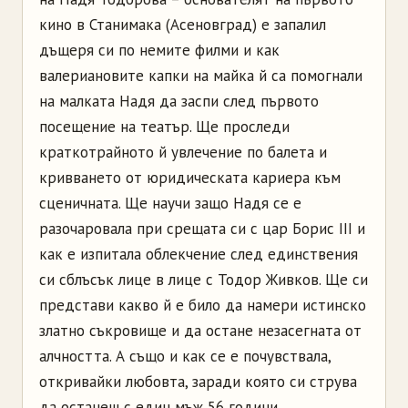
кино в Станимака (Асеновград) е запалил
дъщеря си по немите филми и как
валериановите капки на майка й са помогнали
на малката Надя да заспи след първото
посещение на театър. Ще проследи
краткотрайното й увлечение по балета и
кривването от юридическата кариера към
сценичната. Ще научи защо Надя се е
разочаровала при срещата си с цар Борис III и
как е изпитала облекчение след единствения
си сблъсък лице в лице с Тодор Живков. Ще си
представи какво й е било да намери истинско
златно съкровище и да остане незасегната от
алчността. А също и как се е почувствала,
откривайки любовта, заради която си струва
да останеш с един мъж 56 години.