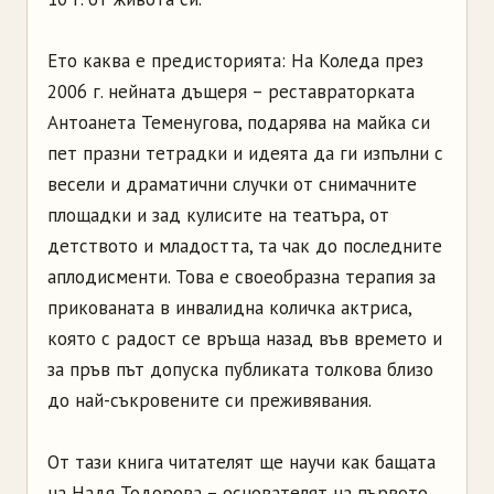
Ето каква е предисторията: На Коледа през
2006 г. нейната дъщеря – реставраторката
Антоанета Теменугова, подарява на майка си
пет празни тетрадки и идеята да ги изпълни с
весели и драматични случки от снимачните
площадки и зад кулисите на театъра, от
детството и младостта, та чак до последните
аплодисменти. Това е своеобразна терапия за
прикованата в инвалидна количка актриса,
която с радост се връща назад във времето и
за пръв път допуска публиката толкова близо
до най-съкровените си преживявания.
От тази книга читателят ще научи как бащата
на Надя Тодорова – основателят на първото