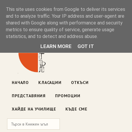
Книжен ъгъл
This site uses cookies from Google to deliver its services
and to analyze traffic. Your IP address and user-agent are
shared with Google along with performance and security
Блог на книжарницата — класации, откъси, нови книги
metrics to ensure quality of service, generate usage
ул. „Оборище" 117, София
· пон–пет 10:00–19:00 ·
statistics, and to detect and address abuse.
събота 10:00–16:00
LEARN MORE
GOT IT
НАЧАЛО
КЛАСАЦИИ
ОТКЪСИ
ПРЕДСТАВЯНИЯ
ПРОМОЦИИ
ХАЙДЕ НА УЧИЛИЩЕ
КЪДЕ СМЕ