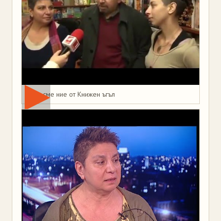
Това сме ние от Книжен ъгъл