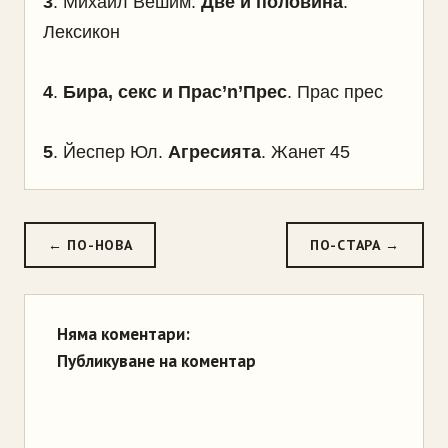
3
. Михаил Вешим.
Две и половина
.
Лексикон
4
.
Бира, секс и Прас’n’Прес
. Прас прес
5
. Йеспер Юл.
Агресията
. Жанет 45
← ПО-НОВА
ПО-СТАРА →
Няма коментари:
Публикуване на коментар