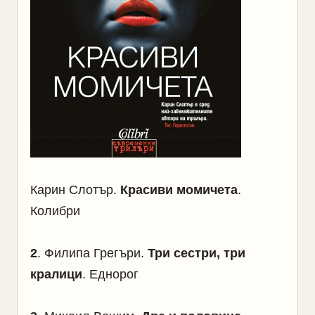
Карин Слотър.
Красиви момичета
.
Колибри
2
. Филипа Грегъри.
Три сестри, три
кралици
. Еднорог