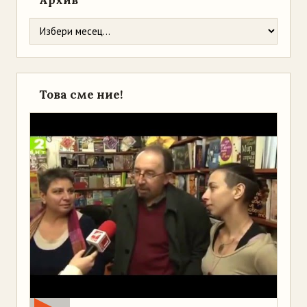
Архив
Това сме ние!