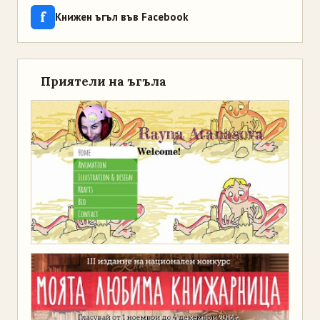
f
Книжен ъгъл във Facebook
Приятели на ъгъла