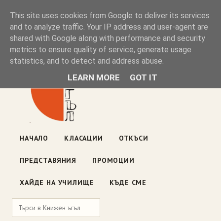
Книжен ъгъл
This site uses cookies from Google to deliver its services
and to analyze traffic. Your IP address and user-agent are
shared with Google along with performance and security
Блог на книжарницата — класации, откъси, нови книги
metrics to ensure quality of service, generate usage
ул. „Оборище" 117, София
· пон–пет 10:00–19:00 ·
statistics, and to detect and address abuse.
събота 10:00–16:00
LEARN MORE
GOT IT
НАЧАЛО
КЛАСАЦИИ
ОТКЪСИ
ПРЕДСТАВЯНИЯ
ПРОМОЦИИ
ХАЙДЕ НА УЧИЛИЩЕ
КЪДЕ СМЕ