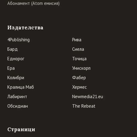
Абонамент (Atom емисия)
Издателства
4Publishing
Рива
Бард
Сиела
Еднорог
Точица
Ера
Унискорп
Колибри
Фабер
Кралица Маб
Хермес
Лабиринт
Newmedia21.eu
Обсидиан
The Rebeat
Страници