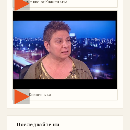
Това сме ние от Книжен ъгъл
Мая от Книжен ъгъл
Последвайте ни