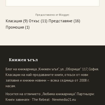
Предоставено от
Blogger
.
Класация
(9)
Откъс
(11)
Представяне
(16)
Промоция
(1)
Книжен ъгъл
Блог на книжарница „Книжен ъгъл", ул. „Оборище" 117, София.
Класации на най-продаваните книги, откъси от нови
заглавия и книжни новини — всяка седмица от 2008 г.
насам.
Носител на отличието „Любима книжарница". Партньори:
Книги завинаги
·
The Rebeat
·
Newmedia21.eu