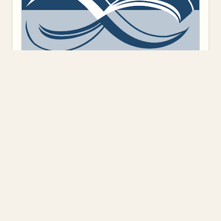
Предоставено от
Blogger
.
Класация
(9)
Откъс
(11)
Представяне
(16)
Промоция
(1)
Книжен ъгъл