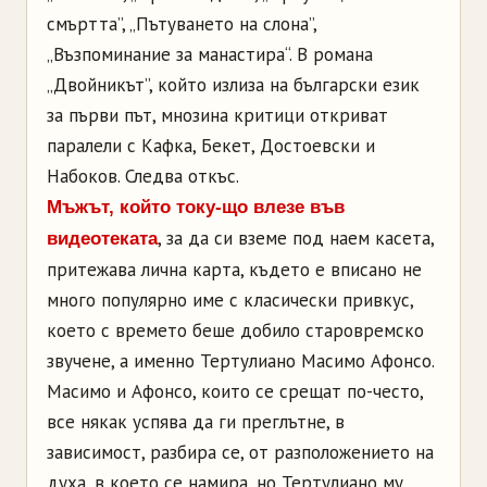
смъртта”, „Пътуването на слона”,
„Възпоминание за манастира“. В романа
„Двойникът”, който излиза на български език
за първи път, мнозина критици откриват
паралели с Кафка, Бекет, Достоевски и
Набоков. Следва откъс.
Мъжът, който току-що влезе във
, за да си вземе под наем касета,
видеотеката
притежава лична карта, където е вписано не
много популярно име с класически привкус,
което с времето беше добило старовремско
звучене, а именно Тертулиано Масимо Афонсо.
Масимо и Афонсо, които се срещат по-често,
все някак успява да ги преглътне, в
зависимост, разбира се, от разположението на
духа, в което се намира, но Тертулиано му