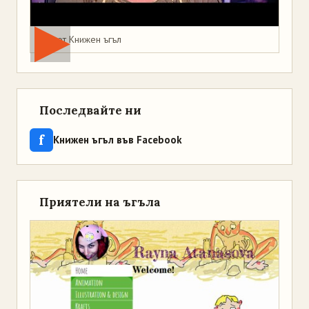
Мая от Книжен ъгъл
Последвайте ни
f
Книжен ъгъл във Facebook
Приятели на ъгъла