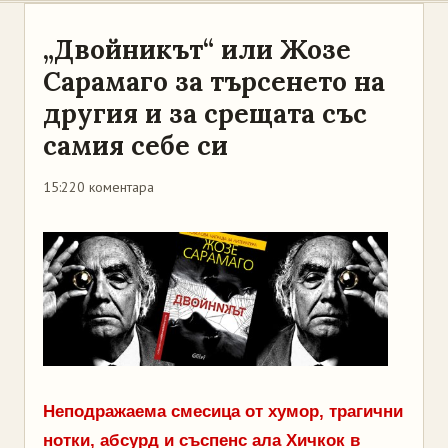
„Двойникът“ или Жозе
Сарамаго за търсенето на
другия и за срещата със
самия себе си
15:22
0 коментара
Неподражаема смесица от хумор, трагични
нотки, абсурд и съспенс ала Хичкок в