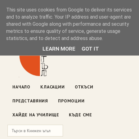
Книжен ъгъл
This site uses cookies from Google to deliver its services
and to analyze traffic. Your IP address and user-agent are
shared with Google along with performance and security
Блог на книжарницата — класации, откъси, нови книги
metrics to ensure quality of service, generate usage
ул. „Оборище" 117, София
· пон–пет 10:00–19:00 ·
statistics, and to detect and address abuse.
събота 10:00–16:00
LEARN MORE
GOT IT
НАЧАЛО
КЛАСАЦИИ
ОТКЪСИ
ПРЕДСТАВЯНИЯ
ПРОМОЦИИ
ХАЙДЕ НА УЧИЛИЩЕ
КЪДЕ СМЕ