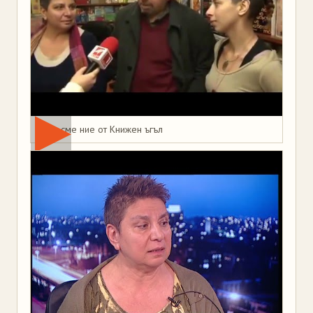
Това сме ние от Книжен ъгъл