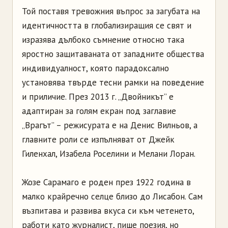
Той поставя тревожния въпрос за загубата на
идентичността в глобализиращия се свят и
изразява дълбоко съмнение относно така
яростно защитаваната от западните общества
индивидуалност, която парадоксално
установява твърде тесни рамки на поведение
и приличие. През 2013 г. „Двойникът” е
адаптиран за голям екран под заглавие
„Врагът” – режисурата е на Денис Вилньов, а
главните роли се изпълняват от Джейк
Гиленхал, Изабела Роселини и Мелани Лоран.
Жозе Сарамаго е роден през 1922 година в
малко крайречно селце близо до Лисабон. Сам
възпитава и развива вкуса си към четенето,
работи като журналист, пише поезия, но