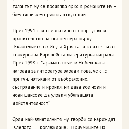
талантът му се проявява ярко в романите му –
блестящи алегории и антиутопии.
През 1991 г. консервативното португалско
правителство налага цензура върху
„Евангелието по Исуса Христа“ и го изтегля от
конкурса за Европейска литературна награда.
През 1998 г. Сарамаго печели Нобеловата
награда за литература заради това, че с „с
притчи, изтъкани от въображение,
състрадание и ирония, ни дава все нови и
нови шансове да уловим убягващата
действителност“.
Сред най-влиятелните му творби се нареждат
„Слепота”, „Проглеждане”, „Приумиците на