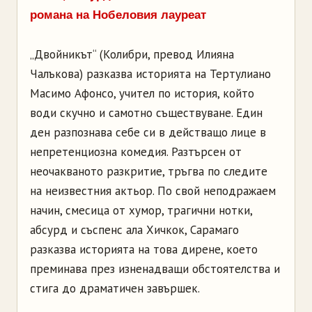
романа на Нобеловия лауреат
„Двойникът“ (Колибри, превод Илияна
Чалъкова) разказва историята на Тертулиано
Масимо Афонсо, учител по история, който
води скучно и самотно съществуване. Един
ден разпознава себе си в действащо лице в
непретенциозна комедия. Разтърсен от
неочакваното разкритие, тръгва по следите
на неизвестния актьор. По свой неподражаем
начин, смесица от хумор, трагични нотки,
абсурд и съспенс ала Хичкок, Сарамаго
разказва историята на това дирене, което
преминава през изненадващи обстоятелства и
стига до драматичен завършек.