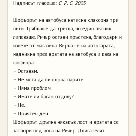
Надписът гласеше:
С. Р. С. 2005
.
Шофьорът на автобуса натисна клаксона три
пъти. Трябваше да тръгва, но един пътник
липсваше. Ричър остави пръстена, благодари и
излезе от магазина. Върна се на автогарата,
надникна през вратата на автобуса и каза на
шофьора:
– Оставам.
– Не мога да ви върна парите.
– Няма проблем.
– Имате ли багаж отдолу?
– Не.
– Приятен ден.
Шофьорът дръпна някакъв лост и вратата се
затвори под носа на Ричър. Двигателят