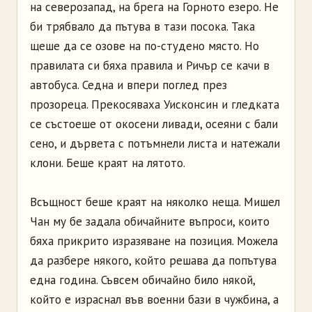
на северозапад, на брега на Горното езеро. Не
би трябвало да пътува в тази посока. Така
щеше да се озове на по­-студено място. Но
правилата си бяха правила и Ричър се качи в
автобуса. Седна и впери поглед през
прозореца. Прекосяваха Уисконсин и гледката
се състоеше от окосени ливади, осеяни с бали
сено, и дървета с потъмнели листа и натежали
клони. Беше краят на лятото.
Всъщност беше краят на няколко неща. Мишел
Чан му бе задала обичайните въпроси, които
бяха прикрито изразяване на позиция. Можела
да разбере някого, който решава да попътува
една година. Съвсем обичайно било някой,
който е израснал във военни бази в чужбина, а