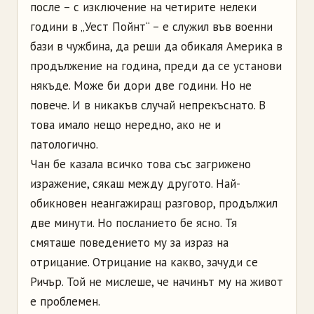
после – с изключение на четирите нелеки
години в „Уест Пойнт“ – е служил във военни
бази в чужбина, да реши да обикаля Америка в
продължение на година, преди да се установи
някъде. Може би дори две години. Но не
повече. И в никакъв случай непрекъснато. В
това имало нещо нередно, ако не и
патологично.
Чан бе казала всичко това със загрижено
изражение, сякаш между другото. Най­-
обикновен неангажиращ разговор, продължил
две минути. Но посланието бе ясно. Тя
смяташе поведението му за израз на
отрицание. Отрицание на какво, зачуди се
Ричър. Той не мислеше, че начинът му на живот
е проблемен.