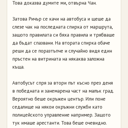
Това доказва думите ми, отвърна Чан.
Затова Ричър се качи на автобуса и щеше да
слезе чак на последната спирка от маршрута,
защото правилата си бяха правила и трябваше
да бъдат спазвани. На втората спирка обаче
реши да се поразтъпче и случайно видя един
пръстен на витрината на някаква заложна
къща.
Автобусът спря за втори път късно през деня
в по­бедната и занемарена част на малък град.
Вероятно беше окръжен център. Или поне
седалище на някои окръжни служби като
полицейското управление например. Защото
тук имаше арестанти. Това беше очевидно.