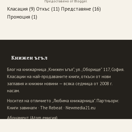
Предоставено от
Blogger
.
Класация
(9)
Откъс
(11)
Представяне
(16)
Промоция
(1)
Книжен ъгъл
Блог на книжарница „Книжен ъгъл", ул. „Оборище" 117, София.
Класации на най-продаваните книги, откъси от нови
заглавия и книжни новини — всяка седмица от 2008 г.
насам.
Носител на отличието „Любима книжарница". Партньори:
Книги завинаги
·
The Rebeat
·
Newmedia21.eu
Абонамент (Atom емисия)