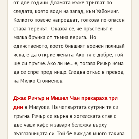
от две години. Двамата мъже тръгват по
следата, която води на запад, към Уайоминг.
Колкото повече напредват, толкова по-опасен
става теренът. Оказва се, че пръстенът е
малка брънка от тъмна верига. Но
единственото, което бившият военен полицай
иска, е да открие жената. Ако тя е добре, той
ще си тръгне. Ако ли не... е, тогава Ричър няма
да се спре пред нищо. Следва откъс в превод
на Милко Стоименов.
Джак Ричър и Мишел Чан прекараха три
в Милуоки. На четвъртата сутрин тя си
дни
тръгна. Ричър се върна в хотелската стая с
две чаши кафе и завари бележка върху
възглавницата си. Той бе виждал много такива