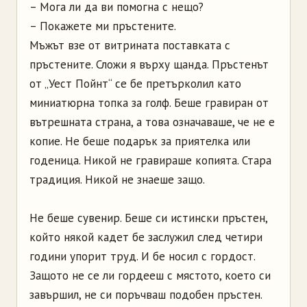
– Мога ли да ви помогна с нещо?
– Покажете ми пръстените.
Мъжът взе от витрината поставката с
пръстените. Сложи я върху щанда. Пръстенът
от „Уест Пойнт“ се бе претърколил като
миниатюрна топка за голф. Беше гравиран от
вътрешната страна, а това означаваше, че не е
копие. Не беше подарък за приятелка или
годеница. Никой не гравираше копията. Стара
традиция. Никой не знаеше защо.
Не беше сувенир. Беше си истински пръстен,
който някой кадет бе заслужил след четири
години упорит труд. И бе носил с гордост.
Защото не се ли гордееш с мястото, което си
завършил, не си поръчваш подобен пръстен.