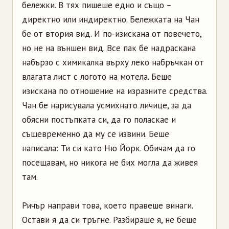
бележки. В тях пишеше едно и също –
директно или индиректно. Бележката на Чан
бе от втория вид. И по-­изискана от повечето,
но не на външен вид. Все пак бе надраскана
набързо с химикалка върху леко набръчкан от
влагата лист с логото на мотела. Беше
изискана по отношение на изразните средства.
Чан бе нарисувала усмихнато личице, за да
обясни постъпката си, да го поласкае и
същевременно да му се извини. Беше
написала: Ти си като Ню Йорк. Обичам да го
посещавам, но никога не бих могла да живея
там.
Ричър направи това, което правеше винаги.
Остави я да си тръгне. Разбираше я, не беше