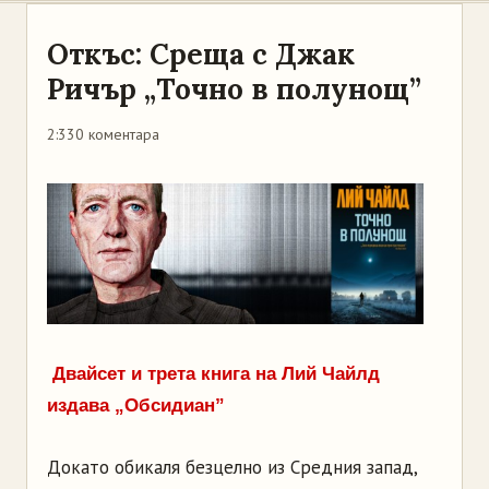
Откъс: Среща с Джак
Ричър „Точно в полунощ”
2:33
0 коментара
Двайсет и трета книга на Лий Чайлд
издава „Обсидиан”
Докато обикаля безцелно из Средния запад,