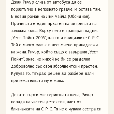
Джак Ричър слиза от автобуса да се
поразтъпче в непознато градче. И остава там.
В новия роман на Лий Чайлд (Обсидиан).
Причината е един пръстен на витрината на
заложна къща. Върху него е гравиран надпис
„Уест Пойнт 2005”, както и инициалите С. Р. С.
Той е много малък и несъмнено принадлежи
на жена. Ричър, който също е завършил „Уест
Пойнт”, знае, че никой не би се разделил
доброволно със своя абсолвентски пръстен.
Купува го, твърдо решен да разбере дали
притежателката му е жива.
Докато търси мистериозната жена, Ричър
попада на частен детектив, нает от
близначката на С. Р. С. Тя не е чувала сестра си