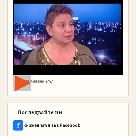
Мая от Книжен ъгъл
Последвайте ни
f
Книжен ъгъл във Facebook