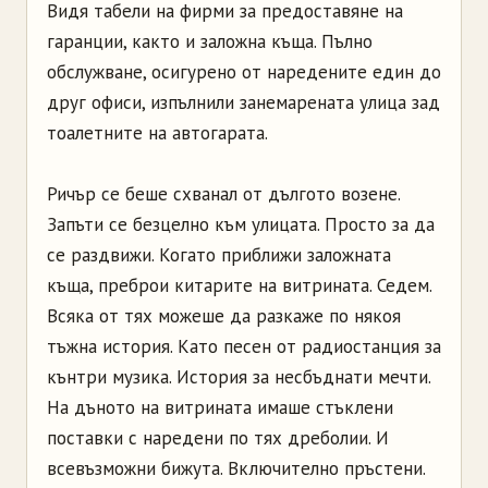
Видя табели на фирми за предоставяне на
гаранции, както и заложна къща. Пълно
обслужване, осигурено от наредените един до
друг офиси, изпълнили занемарената улица зад
тоалетните на автогарата.
Ричър се беше схванал от дългото возене.
Запъти се безцелно към улицата. Просто за да
се раздвижи. Когато приближи заложната
къща, преброи китарите на витрината. Седем.
Всяка от тях можеше да разкаже по някоя
тъжна история. Като песен от радиостанция за
кънтри музика. История за несбъднати мечти.
На дъното на витрината имаше стъклени
поставки с наредени по тях дреболии. И
всевъзможни бижута. Включително пръстени.