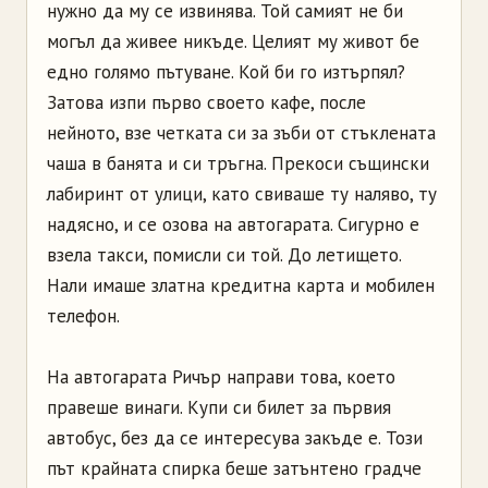
нужно да му се извинява. Той самият не би
могъл да живее никъде. Целият му живот бе
едно голямо пътуване. Кой би го изтърпял?
Затова изпи първо своето кафе, после
нейното, взе четката си за зъби от стъклената
чаша в банята и си тръгна. Прекоси същински
лабиринт от улици, като свиваше ту наляво, ту
надясно, и се озова на автогарата. Сигурно е
взела такси, помисли си той. До летището.
Нали имаше златна кредитна карта и мобилен
телефон.
На автогарата Ричър направи това, което
правеше винаги. Купи си билет за първия
автобус, без да се интересува закъде е. Този
път крайната спирка беше затънтено градче