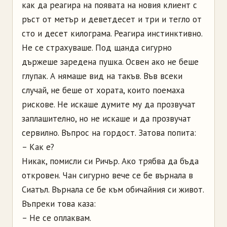
как да реагира на появата на новия клиент с
ръст от метър и деветдесет и три и тегло от
сто и десет килограма. Реагира инстинктивно.
Не се страхуваше. Под щанда сигурно
държеше заредена пушка. Освен ако не беше
глупак. А нямаше вид на такъв. Във всеки
случай, не беше от хората, които поемаха
рискове. Не искаше думите му да прозвучат
заплашително, но не искаше и да прозвучат
сервилно. Въпрос на гордост. Затова попита:
– Как е?
Никак, помисли си Ричър. Ако трябва да бъда
откровен. Чан сигурно вече се бе върнала в
Сиатъл. Върнала се бе към обичайния си живот.
Въпреки това каза:
– Не се оплаквам.