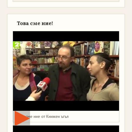
Това сме ние!
Това сме ние от Книжен ъгъл