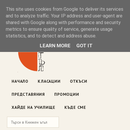
Книжен ъгъл
This site uses cookies from Google to deliver its services
and to analyze traffic. Your IP address and user-agent are
shared with Google along with performance and security
Блог на книжарницата — класации, откъси, нови книги
metrics to ensure quality of service, generate usage
ул. „Оборище" 117, София
· пон–пет 10:00–19:00 ·
statistics, and to detect and address abuse.
събота 10:00–16:00
LEARN MORE
GOT IT
НАЧАЛО
КЛАСАЦИИ
ОТКЪСИ
ПРЕДСТАВЯНИЯ
ПРОМОЦИИ
ХАЙДЕ НА УЧИЛИЩЕ
КЪДЕ СМЕ