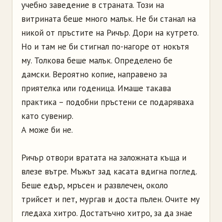
учебно заведение в страната. Този на
витрината беше много малък. Не би станал на
никой от пръстите на Ричър. Дори на кутрето.
Но и там не би стигнал по­-нагоре от нокътя
му. Толкова беше малък. Определено бе
дамски. Вероятно копие, направено за
приятелка или годеница. Имаше такава
практика – подобни пръстени се подаряваха
като сувенир.
А може би не.
Ричър отвори вратата на заложната къща и
влезе вътре. Мъжът зад касата вдигна поглед.
Беше едър, мръсен и развлечен, около
трийсет и пет, мургав и доста пълен. Очите му
гледаха хитро. Достатъчно хитро, за да знае