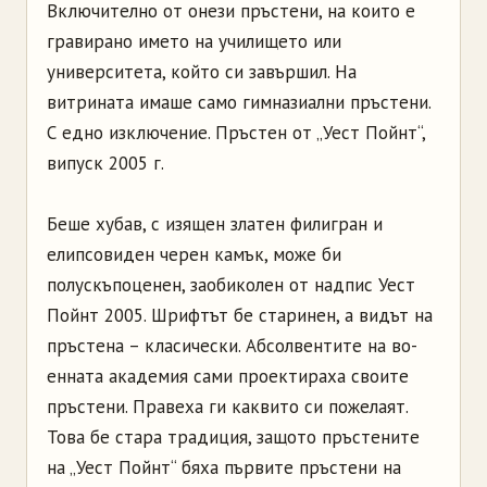
Включително от онези пръстени, на които е
гравирано името на училището или
университета, който си завършил. На
витрината имаше само гимназиални пръстени.
С едно изключение. Пръстен от „Уест Пойнт“,
випуск 2005 г.
Беше хубав, с изящен златен филигран и
елипсовиден черен камък, може би
полускъпоценен, заобиколен от надпис Уест
Пойнт 2005. Шрифтът бе старинен, а видът на
пръстена – класически. Абсолвентите на во­
енната академия сами проектираха своите
пръстени. Правеха ги каквито си пожелаят.
Това бе стара традиция, защото пръстените
на „Уест Пойнт“ бяха първите пръстени на