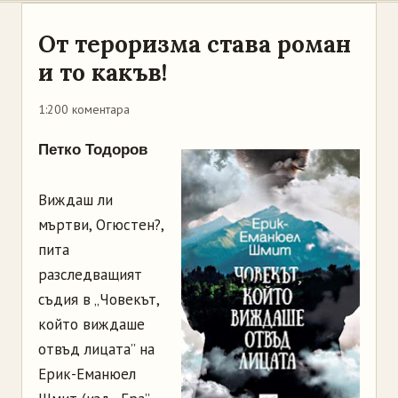
От тероризма става роман
и то какъв!
1:20
0 коментара
Петко Тодоров
Виждаш ли
мъртви, Огюстен?,
пита
разследващият
съдия в „Човекът,
който виждаше
отвъд лицата” на
Ерик-Еманюел