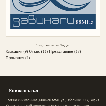
Предоставено от
Blogger
.
Класация
(9)
Откъс
(11)
Представяне
(17)
Промоция
(1)
Книжен ъгъл
Блог на книжарница „Книжен ъгъл", ул. „Оборище" 117, София.
Класации на най-продаваните книги, откъси от нови