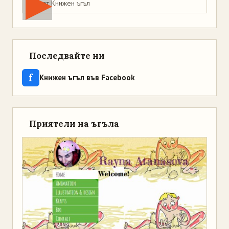
Мая от Книжен ъгъл
Последвайте ни
f
Книжен ъгъл във Facebook
Приятели на ъгъла