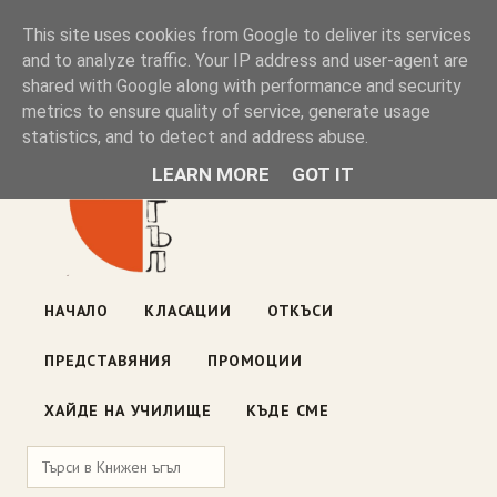
Книжен ъгъл
This site uses cookies from Google to deliver its services
and to analyze traffic. Your IP address and user-agent are
shared with Google along with performance and security
Блог на книжарницата — класации, откъси, нови книги
metrics to ensure quality of service, generate usage
ул. „Оборище" 117, София
· пон–пет 10:00–19:00 ·
statistics, and to detect and address abuse.
събота 10:00–16:00
LEARN MORE
GOT IT
НАЧАЛО
КЛАСАЦИИ
ОТКЪСИ
ПРЕДСТАВЯНИЯ
ПРОМОЦИИ
ХАЙДЕ НА УЧИЛИЩЕ
КЪДЕ СМЕ