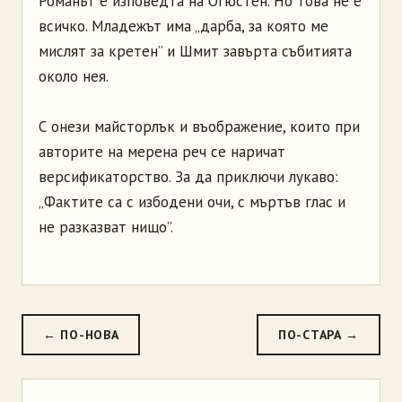
Романът е изповедта на Огюстен. Но това не е
всичко. Младежът има „дарба, за която ме
мислят за кретен” и Шмит завърта събитията
около нея.
С онези майсторлък и въображение, които при
авторите на мерена реч се наричат
версификаторство. За да приключи лукаво:
„Фактите са с избодени очи, с мъртъв глас и
не разказват нищо”.
← ПО-НОВА
ПО-СТАРА →