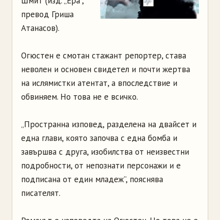
Шмит (изд. „Ера”,
превод Гриша
Атанасов).
Огюстен е смотан стажант репортер, става
неволен и основен свидетел и почти жертва
на ислямистки атентат, а впоследствие и
обвиняем. Но това не е всичко.
„Пространна изповед, разделена на двайсет и
една глави, която започва с една бомба и
завършва с друга, изобилства от неизвестни
подробности, от непознати персонажи и е
подписана от един младеж”, пояснява
писателят.