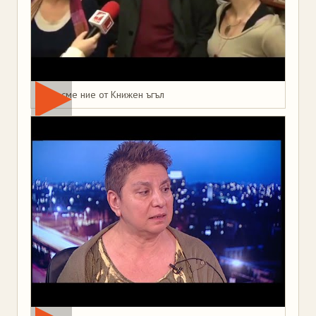
Това сме ние от Книжен ъгъл