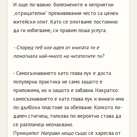
И още по-важно: болезнените и неприятни
„отрицателни“ преживявания често са ценен
житейски опит. Като се опитваме постоянно
да ги избягваме, си правим лоша услуга.
- Според теб коя идея от книгата ти е
помогнала най-много на читателите ти?
- Самосъзнаването като глава лук е доста
популярна практика не само защото е
приложима, но и защото е забавна. Накратко:
самосъзнаването е като глава лук и винаги има
по-дълбоки пластове за обелване. Колкото по-
далеч стигнеш, толкова по-вероятно става да
се разплачеш неочаквано.
Принципът
Направи нещо
също се харесва от