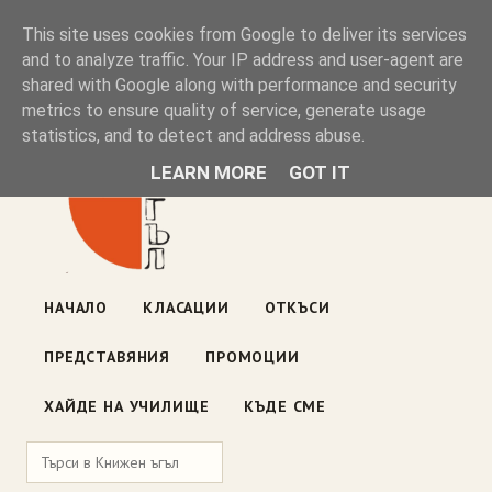
Книжен ъгъл
This site uses cookies from Google to deliver its services
and to analyze traffic. Your IP address and user-agent are
shared with Google along with performance and security
Блог на книжарницата — класации, откъси, нови книги
metrics to ensure quality of service, generate usage
ул. „Оборище" 117, София
· пон–пет 10:00–19:00 ·
statistics, and to detect and address abuse.
събота 10:00–16:00
LEARN MORE
GOT IT
НАЧАЛО
КЛАСАЦИИ
ОТКЪСИ
ПРЕДСТАВЯНИЯ
ПРОМОЦИИ
ХАЙДЕ НА УЧИЛИЩЕ
КЪДЕ СМЕ