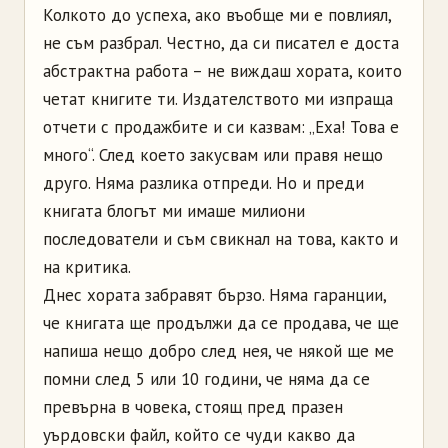
Колкото до успеха, ако въобще ми е повлиял,
не съм разбрал. Честно, да си писател е доста
абстрактна работа – не виждаш хората, които
четат книгите ти. Издателството ми изпраща
отчети с продажбите и си казвам: „Еха! Това е
много“. След което закусвам или правя нещо
друго. Няма разлика отпреди. Но и преди
книгата блогът ми имаше милиони
последователи и съм свикнал на това, както и
на критика.
Днес хората забравят бързо. Няма гаранции,
че книгата ще продължи да се продава, че ще
напиша нещо добро след нея, че някой ще ме
помни след 5 или 10 години, че няма да се
превърна в човека, стоящ пред празен
уърдовски файл, който се чуди какво да