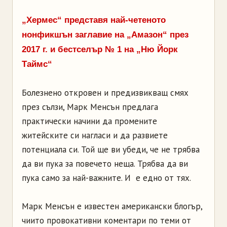
„Хермес“ представя
най-четеното
нонфикшън заглавие на „Амазон“ през
2017 г. и бестселър № 1 на „Ню Йорк
Таймс“
Болезнено откровен и предизвикващ смях
през сълзи, Марк Менсън предлага
практически начини да промените
житейските си нагласи и да развиете
потенциала си. Той ще ви убеди, че не трябва
да ви пука за повечето неща. Трябва да ви
пука само за най-важните. И е едно от тях.
Марк Менсън е известен американски блогър,
чиито провокативни коментари по теми от