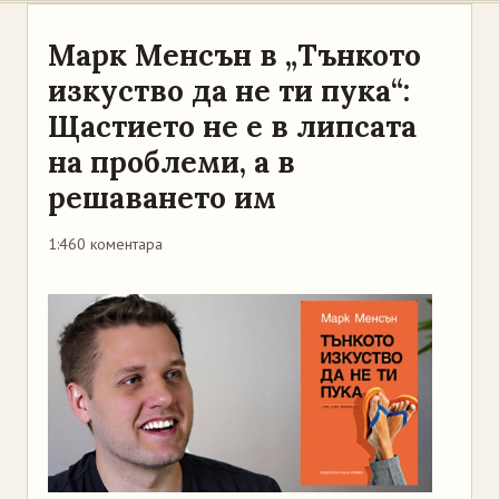
Марк Менсън в „Тънкото
изкуство да не ти пука“:
Щастието не е в липсата
на проблеми, а в
решаването им
1:46
0 коментара