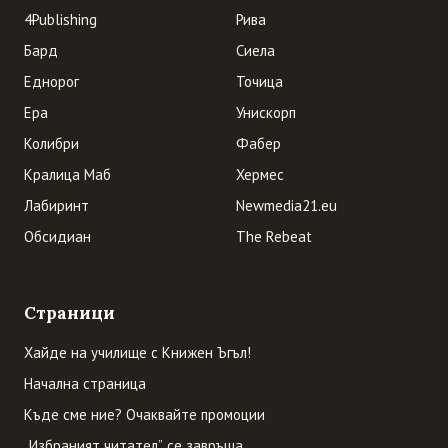
4Publishing
Рива
Бард
Сиела
Еднорог
Точица
Ера
Унискорп
Колибри
Фабер
Кралица Маб
Хермес
Лабиринт
Newmedia21.eu
Обсидиан
The Rebeat
Страници
Хайде на училище с Книжен Ъгъл!
Начална страница
Къде сме ние? Очаквайте промоции
„Избраният читател” се завръща