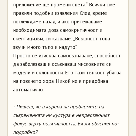
приложение ще промени света.“ Всички сме
правили подобни изявления. След време
поглеждаме назад и ако притежаваме
необходимата доза самокритичност и
скептицизъм, си казваме: „Всъщност това
звучи много тъпо и надуто“.
Просто се изисква самосъзнаване, способност
да забелязваш и осъзнаваш мисловните си
модели и склонности. Ето тази тънкост убягва
на повечето хора. Никой не я придобива
автоматично.
- Пишеш, че в корена на проблемите на
съвременната ни култура е непрестанният
фокус върху позитивността. Би ли обяснил по-
подробно?