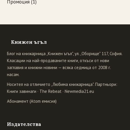
Промоция
(1)
Книжен ъгъл
Блог на книжарница „Книжен ъгъл", ул. „Оборище" 117, София.
Класации на най-продаваните книги, откъси от нови
заглавия и книжни новини — всяка седмица от 2008 г.
насам.
Носител на отличието „Любима книжарница". Партньори:
Книги завинаги
·
The Rebeat
·
Newmedia21.eu
Абонамент (Atom емисия)
Издателства