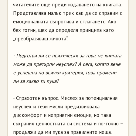
читателите още преди издаването на книгата.
Представлява малък трик как да се справим с
емоционалната съпротива и отлагането. Ако
бях готин, щях да определя принципа като
„преобразяващ живота“.
- Подготви ли се психически за това, че книгата
може да претърпи неуспех? А сега, когато вече
е успешна по всички критерии, това промени
ли за какво ти пука?
- Страхотен въпрос. Мислех за потенциалния
неуспех и тези мисли предизвикваха
дискомфорт и неприятни емоции, но така
съхраних ценностната си система и по-точно –
продължи да ми пука за правилните неща.