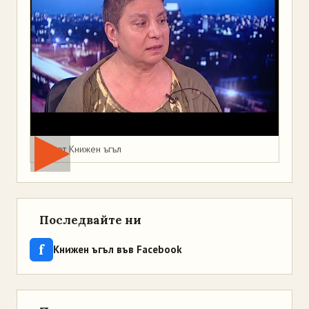
Мая от Книжен ъгъл
Последвайте ни
f
Книжен ъгъл във Facebook