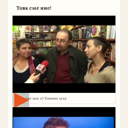
Това сме ние!
Това сме ние от Книжен ъгъл