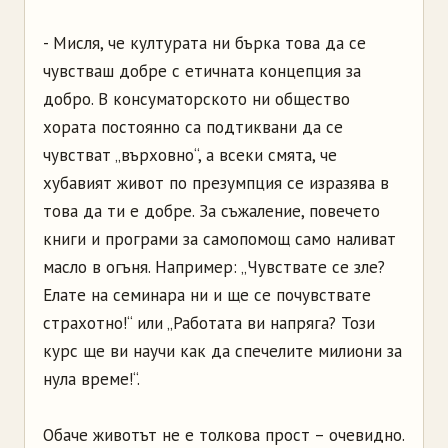
- Мисля, че културата ни бърка това да се
чувстваш добре с етичната концепция за
добро. В консуматорското ни общество
хората постоянно са подтиквани да се
чувстват „върховно“, а всеки смята, че
хубавият живот по презумпция се изразява в
това да ти е добре. За съжаление, повечето
книги и програми за самопомощ само наливат
масло в огъня. Например: „Чувствате се зле?
Елате на семинара ни и ще се почувствате
страхотно!“ или „Работата ви напряга? Този
курс ще ви научи как да спечелите милиони за
нула време!“.
Обаче животът не е толкова прост – очевидно.