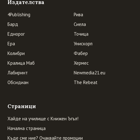
Издателства
4Publishing
Рива
Бард
Сиела
Еднорог
Точица
Ера
Унискорп
Колибри
Фабер
Кралица Маб
Хермес
Лабиринт
Newmedia21.eu
Обсидиан
The Rebeat
Страници
Хайде на училище с Книжен Ъгъл!
Начална страница
Къде сме ние? Очаквайте промоции