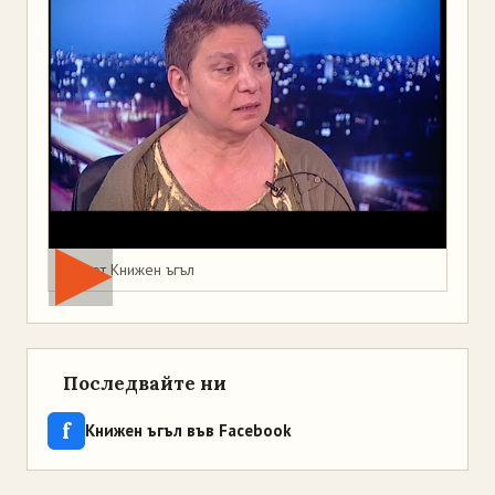
Мая от Книжен ъгъл
Последвайте ни
f
Книжен ъгъл във Facebook