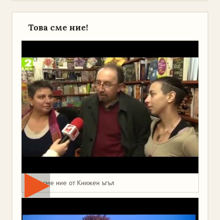
Това сме ние!
Това сме ние от Книжен ъгъл