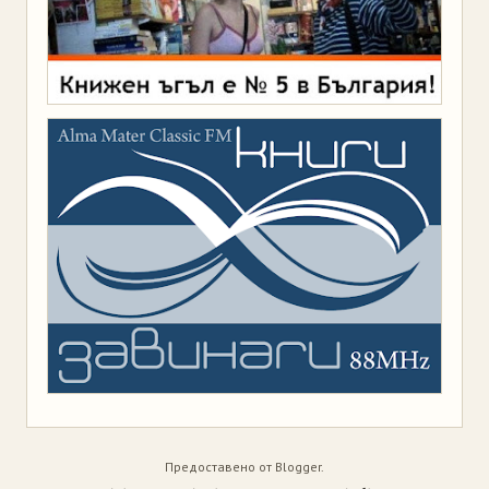
Предоставено от
Blogger
.