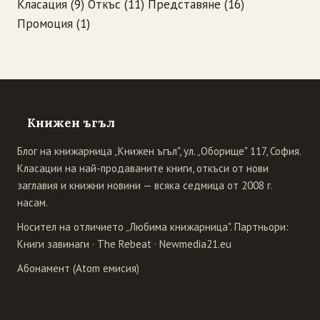
Класация
(9)
Откъс
(11)
Представяне
(16)
Промоция
(1)
Книжен ъгъл
Блог на книжарница „Книжен ъгъл", ул. „Оборище" 117, София.
Класации на най-продаваните книги, откъси от нови
заглавия и книжни новини — всяка седмица от 2008 г.
насам.
Носител на отличието „Любима книжарница". Партньори:
Книги завинаги
·
The Rebeat
·
Newmedia21.eu
Абонамент (Atom емисия)