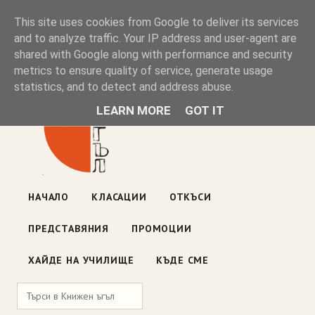
Книжен ъгъл
This site uses cookies from Google to deliver its services
and to analyze traffic. Your IP address and user-agent are
shared with Google along with performance and security
Блог на книжарницата — класации, откъси, нови книги
metrics to ensure quality of service, generate usage
ул. „Оборище" 117, София
· пон–пет 10:00–19:00 ·
statistics, and to detect and address abuse.
събота 10:00–16:00
LEARN MORE
GOT IT
НАЧАЛО
КЛАСАЦИИ
ОТКЪСИ
ПРЕДСТАВЯНИЯ
ПРОМОЦИИ
ХАЙДЕ НА УЧИЛИЩЕ
КЪДЕ СМЕ