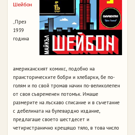
Шейбон
„През
1939
година
американският комикс, подобно на
праисторическите бобри и хлебарки, бе по-
голям и по свой тромав начин по-великолепен
от своя съвременен потомък. Имаше
размерите на лъскаво списание и в съчетание
с дебелината на булевардно издание,
предлагаше своето шестдесет и
четиристранично крещящо тяло, в това число