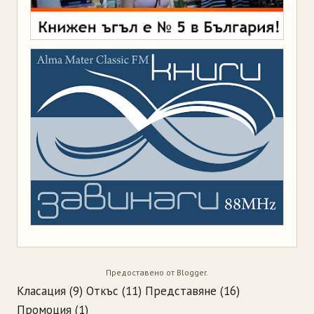
Предоставено от
Blogger
.
Класация
(9)
Откъс
(11)
Представяне
(16)
Промоция
(1)