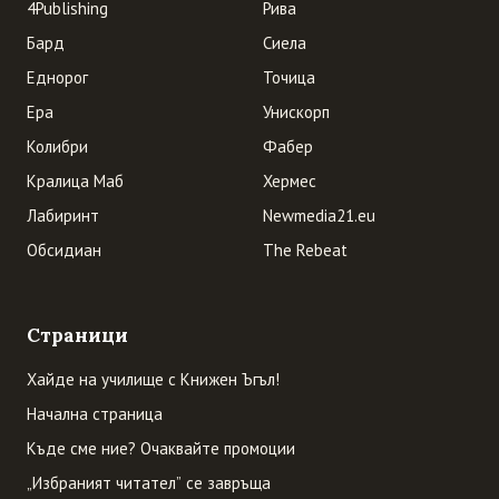
4Publishing
Рива
Бард
Сиела
Еднорог
Точица
Ера
Унискорп
Колибри
Фабер
Кралица Маб
Хермес
Лабиринт
Newmedia21.eu
Обсидиан
The Rebeat
Страници
Хайде на училище с Книжен Ъгъл!
Начална страница
Къде сме ние? Очаквайте промоции
„Избраният читател” се завръща