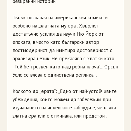
безкрайни истории.
Тънък познавач на американския комикс и
особено на „златната му ера”. Хвърлил
достатъчно усилия да изучи Ню Йорк от
епохата, вместо като български автор
постмодернист да имитира достоверност с
архаизиран език. Не прекалява с хватки като
„Той бе трезвен като надгробна плоча”... Орсън
Уелс се вясва с единствена реплика...
Колкото до „ерата”: „Едно от най-устойчивите
убеждения, които можем да забележим при
изучаването на човешките заблуди е, че всяка
златна ера или е отминала, или предстои”.