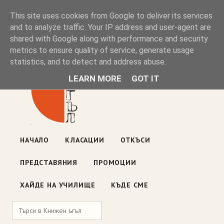
Книжен ъгъл
This site uses cookies from Google to deliver its services
and to analyze traffic. Your IP address and user-agent are
shared with Google along with performance and security
Блог на книжарницата — класации, откъси, нови книги
metrics to ensure quality of service, generate usage
ул. „Оборище" 117, София
· пон–пет 10:00–19:00 ·
statistics, and to detect and address abuse.
събота 10:00–16:00
LEARN MORE
GOT IT
НАЧАЛО
КЛАСАЦИИ
ОТКЪСИ
ПРЕДСТАВЯНИЯ
ПРОМОЦИИ
ХАЙДЕ НА УЧИЛИЩЕ
КЪДЕ СМЕ