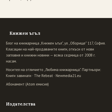
Книжен ъгъл
Блог на книжарница „Книжен ъгъл", ул. „Оборище" 117, София.
Класации на най-продаваните книги, откъси от нови
заглавия и книжни новини — всяка седмица от 2008 г.
насам.
Носител на отличието „Любима книжарница". Партньори:
Книги завинаги
·
The Rebeat
·
Newmedia21.eu
Абонамент (Atom емисия)
Издателства