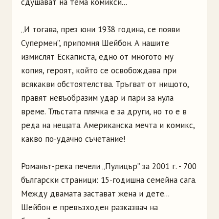
сдушават на тема комикси...
„И тогава, през юни 1938 година, се появи
Супермен”, припомня Шейбон. А нашите
измислят Ескаписта, едно от многото му
копия, героят, който се освобождава при
всякакви обстоятелства. Тръгват от нищото,
правят невъобразим удар и пари за нула
време. Тлъстата плячка е за други, но то е в
реда на нещата. Американска мечта и комикс,
какво по-удачно съчетание!
Романът-река печели „Пулицър” за 2001 г. - 700
български страници: 15-годишна семейна сага.
Между двамата застават жена и дете...
Шейбон е превъзходен разказвач на