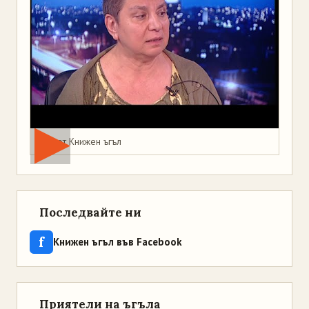
Мая от Книжен ъгъл
Последвайте ни
f
Книжен ъгъл във Facebook
Приятели на ъгъла