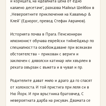
и корицата, на идеалната цена от едно
калаено десетаче”, разказва Майкъл Шейбон в
„Невероятните приключения на Кавалиър &
Клей” (Еднорог, превод Стефан Аврамов).
Историята почва в Прага. Пенсиониран
илюзионист обучава еврейски тийнейджър по
специалността освобождаване при всякакви
обстоятелства – прикован с вериги и
заключен с дяволски катинар или хвърлен в
реката овързан с въжета и в чувал и пр.
Родителите дават мило и драго да го спасят
от холокоста. И той пристига при леля си в
Ню Йорк. И при връстника братовчед. С
невероятната дарба на рисувач. Двамата се