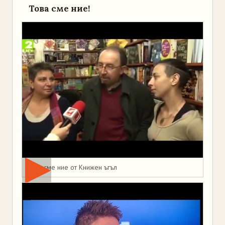
Това сме ние!
Това сме ние от Книжен ъгъл