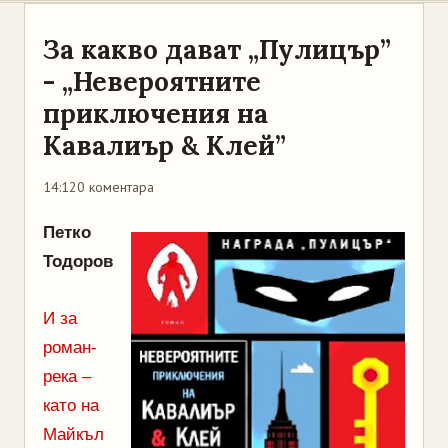
За какво дават „Пулицър”
- „Невероятните
приключения на
Кавалиър & Клей”
14:12
0 коментара
Петко
Тодоров
И за
роман-
река –
като на
Майкъл