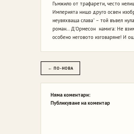
Гъмжило от трафарети, често нелиш
Империята нищо друго освен изобр
неувяхваща слава” – той въвел нул
роман... Д’Ормесон намига: Не вз
особено неговото изговаряне! И ощ
← ПО-НОВА
Няма коментари:
Публикуване на коментар