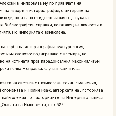
 Алексий и империята му по правилата на
ия на извори и историография, с цитиране на
пизоди, но и на всекидневния живот, науката,
я, библиографски справки, показалец на личности и
ията. Но империята е измислена.
на гърба на историография, културология,
кус към словото: подиграване с всемира, но
не на истината през парадоксалния максимализъм.
ска почва – справка: случаят Свинтила...
итати на светила от измислени техни съчинения,
 споменава и Полин Реаж, авторката на „Историята
рно най-големият от историците на Империята написа
 „Славата на Империята, стр. 585”.