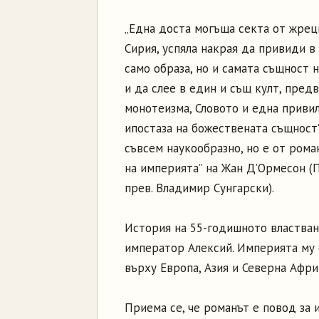
„Една доста могъща секта от жрец
Сирия, успяла накрая да привиди в
само образа, но и самата същност 
и да слее в един и същ култ, пред
монотеизма, Словото и една приви
ипостаза на божествената същност”
съвсем наукообразно, но е от рома
на империята” на Жан Д’Ормесон (
прев. Владимир Сунгарски).
История на 55-годишното властван
император Алексий. Империята му 
върху Европа, Азия и Северна Афри
Приема се, че романът е повод за