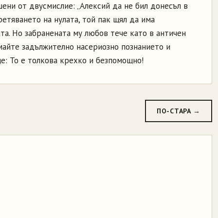
ени от двусмислие: „Алексий да не бил донесъл в
етяването на нулата, той пак щял да има
ата. Но забранената му любов тече като в античен
имайте задължително насериозно познанието и
е: То е толкова крехко и безпомощно!
ПО-СТАРА →