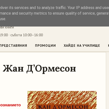
iver its services and to analyze traffic. Your IP address and us
ъл
mance and security metrics to ensure quality of service, gener
use.
ови книги
9:00 · събота 10:00–16:00
ПРЕДСТАВЯНИЯ
ПРОМОЦИИ
ХАЙДЕ НА УЧИЛИЩЕ
 Жан Д’Ормесон
познанието