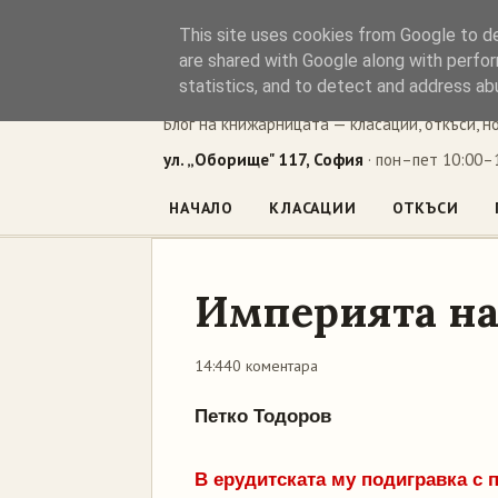
This site uses cookies from Google to del
Книжен ъг
are shared with Google along with perfor
statistics, and to detect and address ab
Блог на книжарницата — класации, откъси, н
ул. „Оборище" 117, София
· пон–пет 10:00–1
НАЧАЛО
КЛАСАЦИИ
ОТКЪСИ
Империята на
14:44
0 коментара
Петко Тодоров
В ерудитската му подигравка с 