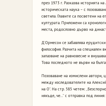
през 1973 г. Разказва историята на
историческата наука – с позоваван
светила. Главите са посветени на е
културата. Приложени са хронологи
места, родословно дърво на династ
Д’Ормесон се забавлява ерудитски 
философия. Разчита на специален в
запазване на равновесие и внушава
Това последното не върви на българ
Позоваване на измислени автори, ц
между изследователите на Алексий
на О”. На стр. 585 четем: „Безспо
някъде, че...” с отправка под линия: