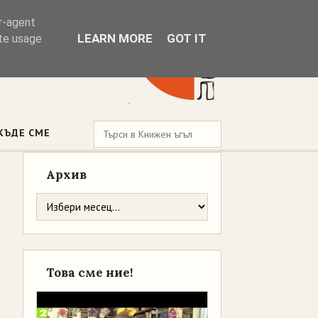
er-agent
LEARN MORE
GOT IT
ate usage
КЪДЕ СМЕ
Архив
Това сме ние!