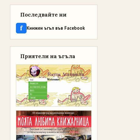
Последвайте ни
f
Книжен ъгъл във Facebook
Приятели на ъгъла