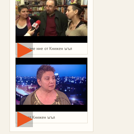
Това сме ние от Книжен ъгъл
Мая от Книжен ъгъл