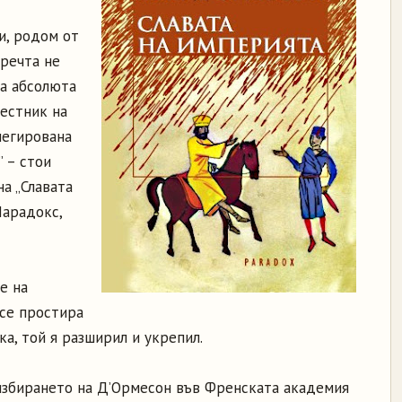
и, родом от
 речта не
на абсолюта
вестник на
легирована
 – стои
на „Славата
Парадокс,
е на
се простира
ка, той я разширил и укрепил.
 избирането на Д’Ормесон във Френската академия