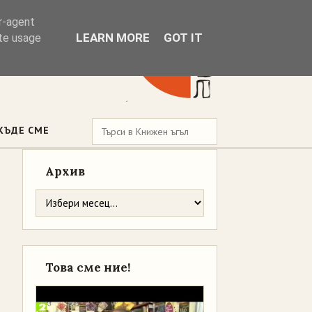
er-agent
LEARN MORE
GOT IT
ate usage
КЪДЕ СМЕ
Архив
Това сме ние!