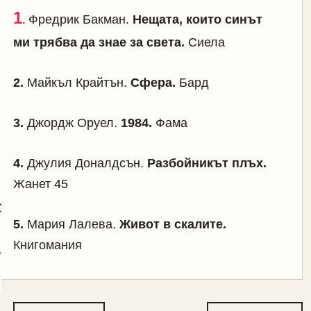
1
Фредрик Бакман.
Нещата, които синът
.
ми трябва да знае за света.
Сиела
2.
Майкъл Крайтън.
Сфера.
Бард
3.
Джордж Оруел.
1984.
Фама
4.
Джулия Доналдсън.
Разбойникът плъх.
Жанет 45
5.
Мария Лалева.
Живот в скалите.
Книгомания