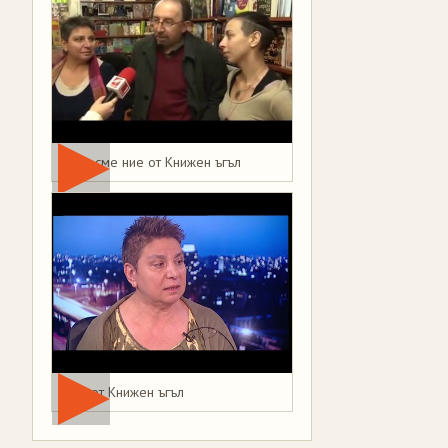
Това сме ние от Книжен ъгъл
Мая от Книжен ъгъл