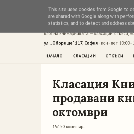
This site uses cookies from Google to del
Книжен ъг
are shared with Google along with perfor
statistics, and to detect and address ab
Блог на книжарницата — класации, откъси, н
ул. „Оборище" 117, София
· пон–пет 10:00–1
НАЧАЛО
КЛАСАЦИИ
ОТКЪСИ
Класация Кни
продавани кни
октомври
15:15
0 коментара