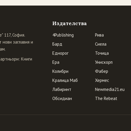
Издателства
" 117, София.
4Publishing
Рива
 нови заглавия и
Бард
Сиела
ам.
Еднорог
Точица
Партньори:
Книги
Ера
Унискорп
Колибри
Фабер
Кралица Маб
Хермес
Лабиринт
Newmedia21.eu
Обсидиан
The Rebeat