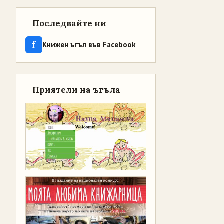
Последвайте ни
f
Книжен ъгъл във Facebook
Приятели на ъгъла