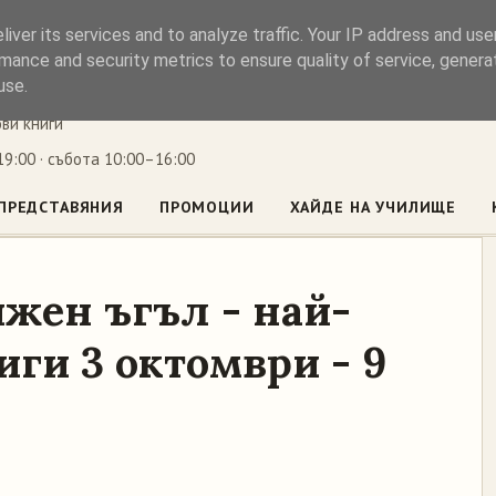
iver its services and to analyze traffic. Your IP address and us
ъл
mance and security metrics to ensure quality of service, gener
use.
ови книги
9:00 · събота 10:00–16:00
ПРЕДСТАВЯНИЯ
ПРОМОЦИИ
ХАЙДЕ НА УЧИЛИЩЕ
жен ъгъл - най-
ги 3 октомври - 9