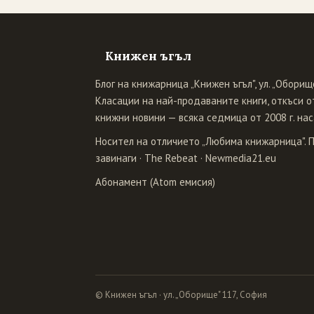
Книжен ъгъл
Блог на книжарница „Книжен ъгъл", ул. „Оборище
Класации на най-продаваните книги, откъси от
книжни новини — всяка седмица от 2008 г. нас
Носител на отличието „Любима книжарница". 
завинаги
·
The Rebeat
·
Newmedia21.eu
Абонамент (Atom емисия)
© Книжен ъгъл · ул. „Оборище" 117, София