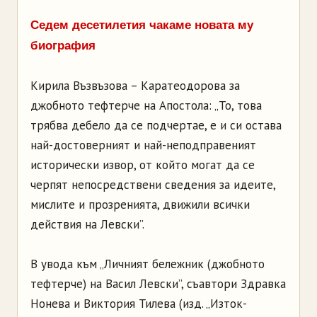
Седем десетилетия чакаме новата му
биография
Кирила Възвъзова – Каратеодорова за
джобното тефтерче на Апостола: „То, това
трябва дебело да се подчертае, е и си остава
най-достоверният и най-неподправеният
исторически извор, от който могат да се
черпят непосредствени сведения за идеите,
мислите и прозренията, движили всички
действия на Левски”.
В увода към „Личният бележник (джобното
тефтерче) на Васил Левски”, съавтори Здравка
Нонева и Виктория Тилева (изд. „Изток-