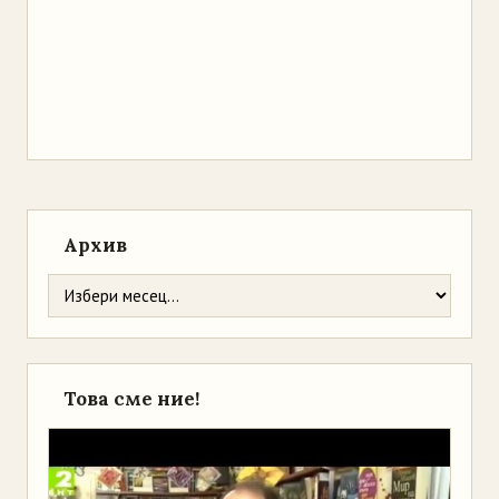
Архив
Това сме ние!