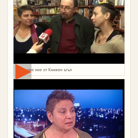
Това сме ние от Книжен ъгъл