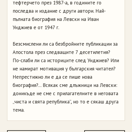
тефтерчето през 1987-а, в годините го
последва и издание с други автори. Най-
пълната биография на Левски на Иван
Унджиев е от 1947 г.
Безсмислени ли са безбройните публикации за
Апостола през следващите 7 десетилетия?
По-слаби ли са историците след Унджиев? Или
не намират мотивация у българския читател?
Непрестижно ли е да се пише нова
биография?... Всякак сме длъжници на Левски:
доникъде не сме с прилагателните в неговата
„чиста и свята република”, но то е сякаш друга
тема.