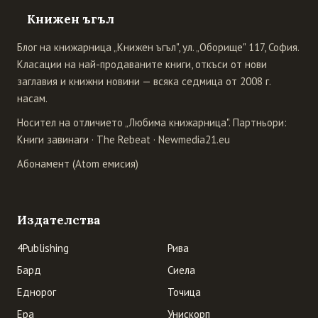
Книжен ъгъл
Блог на книжарница „Книжен ъгъл", ул. „Оборище" 117, София.
Класации на най-продаваните книги, откъси от нови
заглавия и книжни новини — всяка седмица от 2008 г.
насам.
Носител на отличието „Любима книжарница". Партньори:
Книги завинаги
·
The Rebeat
·
Newmedia21.eu
Абонамент (Atom емисия)
Издателства
4Publishing
Рива
Бард
Сиела
Еднорог
Точица
Ера
Унискорп