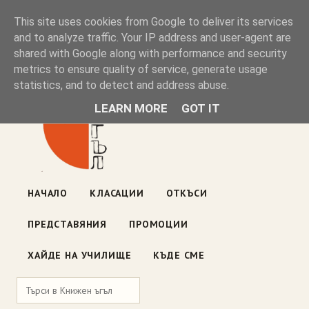
Книжен ъгъл
This site uses cookies from Google to deliver its services
and to analyze traffic. Your IP address and user-agent are
shared with Google along with performance and security
Блог на книжарницата — класации, откъси, нови книги
metrics to ensure quality of service, generate usage
ул. „Оборище" 117, София
· пон–пет 10:00–19:00 ·
statistics, and to detect and address abuse.
събота 10:00–16:00
LEARN MORE
GOT IT
НАЧАЛО
КЛАСАЦИИ
ОТКЪСИ
ПРЕДСТАВЯНИЯ
ПРОМОЦИИ
ХАЙДЕ НА УЧИЛИЩЕ
КЪДЕ СМЕ