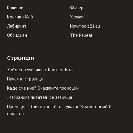
Колибри
Фабер
Кралица Маб
Хермес
Лабиринт
Newmedia21.eu
Обсидиан
The Rebeat
Страници
Хайде на училище с Книжен Ъгъл!
Начална страница
Къде сме ние? Очаквайте промоции
„Избраният читател” се завръща
Промоция! "Трите трола" гостуват в "Книжен Ъгъл". И
обратно