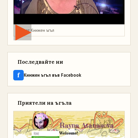
Мая от Книжен ъгъл
Последвайте ни
f
Книжен ъгъл във Facebook
Приятели на ъгъла