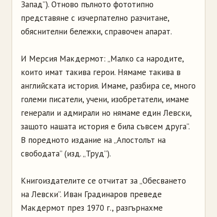
Запад”). Отново пълното фототипно
представяне с изчерпателно разчитане,
обяснителни бележки, справочен апарат.
И Мерсия Макдермот: „Малко са народите,
които имат такива герои. Нямаме такива в
английската история. Имаме, разбира се, много
големи писатели, учени, изобретатели, имаме
генерали и адмирали но нямаме един Левски,
защото нашата история е била съвсем друга”.
В поредното издание на „Апостолът на
свободата” (изд. „Труд”).
Книгоиздателите се отчитат за „Обесването
на Левски”. Иван Градинаров преведе
Макдермот през 1970 г., разгърнахме