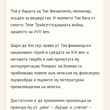
Той е бащата на Тил Уленшпигел, мелничар,
осъден за вещерство. И момчето Тил бяга от
селото. Тече Трийсетгодишната война,
началото на XVII век.
Шарл де Костер прави от Тил фламандски
национален герой в средата на XIX век и
неговата творба е най-прочутата му
интерпретация. Романът на Келман го
приближава повече към немския му фолклорен
първообраз и първите му литературни
превъплъщения на немски.
Достатъчно е да припомним произхода на
прякора му от „улен” – „бърша” и „спегел” –