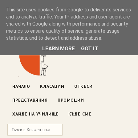
Книжен ъгъл
This site uses cookies from Google to deliver its services
and to analyze traffic. Your IP address and user-agent are
shared with Google along with performance and security
Блог на книжарницата — класации, откъси, нови книги
metrics to ensure quality of service, generate usage
ул. „Оборище" 117, София
· пон–пет 10:00–19:00 ·
statistics, and to detect and address abuse.
събота 10:00–16:00
LEARN MORE
GOT IT
НАЧАЛО
КЛАСАЦИИ
ОТКЪСИ
ПРЕДСТАВЯНИЯ
ПРОМОЦИИ
ХАЙДЕ НА УЧИЛИЩЕ
КЪДЕ СМЕ