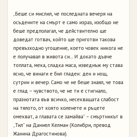
„Беше си мислил, че последната вечеря на
осъдените на смърт е само израз, изобщо не
беше предполагал, че действително ще
доведат готвач, който ще приготви такова
превъзходно угощение, което човек никога не
е получавал в живота си... И докато дъвче
топлата, мека, сладка маса, изведнъж му става
ясно, че винаги е бил гладен: ден и нощ,
сутрин и вечер. Само че не беше знаял, че това
е глад – чувството, че не ти е стигнало,
празнотата във всичко, несекващата слабост
на тялото, от която коленете и ръцете
омекват, а главата се замайва” – смъртникът в
„Тил” на Даниел Келман (Колибри, превод
Жанина Драгостинова).