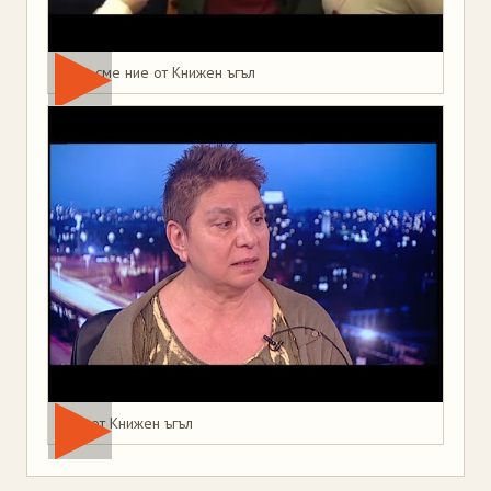
Това сме ние от Книжен ъгъл
Мая от Книжен ъгъл