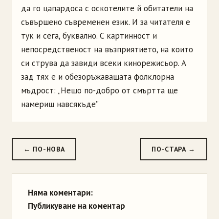
да го цапардоса с оскотелите й обитатели на
съвършено съвременен език. И за читателя е
тук и сега, буквално. С картинност и
непосредственост на възприятието, на които
си струва да завиди всеки кинорежисьор. А
зад тях е и обезоръжаващата фолклорна
мъдрост: „Нещо по-добро от смъртта ще
намериш навсякъде”
← ПО-НОВА
ПО-СТАРА →
Няма коментари:
Публикуване на коментар