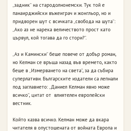
„задник” на стародолнонемски. Тук той е
панаирджийски въжеиграч и жонгльор, но и
придворен шут с всичката „свобода на шута”:
„Ако аз не нарека величеството прост като
цървул, кой тогава да го стори?”.
„Аз и Камински” беше повече от добър роман,
но Келман се връща назад във времето, както
беше в „Измерването на света”, за да събира
суперлативи. Българските издатели са лепнали
под заглавието: „Даниел Келман явно може
всичко”, цитат от влиятелен европейски
вестник.
Който казва всичко. Келман може да вкара
читателя в опустошената от войната Европа и