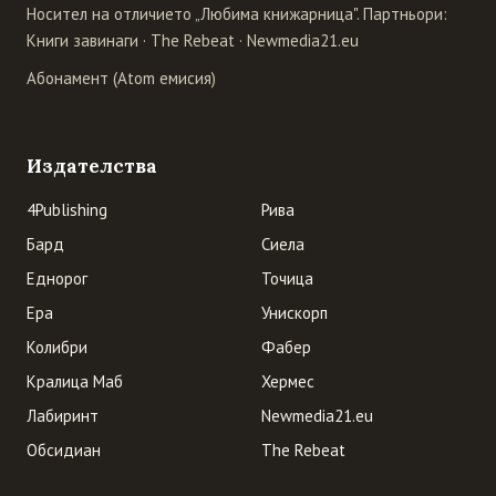
Носител на отличието „Любима книжарница". Партньори:
Книги завинаги
·
The Rebeat
·
Newmedia21.eu
Абонамент (Atom емисия)
Издателства
4Publishing
Рива
Бард
Сиела
Еднорог
Точица
Ера
Унискорп
Колибри
Фабер
Кралица Маб
Хермес
Лабиринт
Newmedia21.eu
Обсидиан
The Rebeat