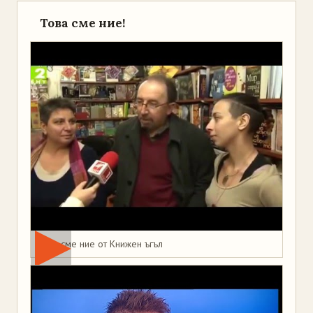
Това сме ние!
Това сме ние от Книжен ъгъл