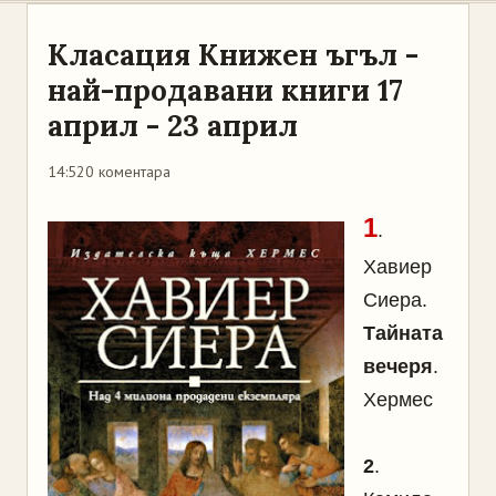
Класация Книжен ъгъл -
най-продавани книги 17
април - 23 април
14:52
0 коментара
1
.
Хавиер
Сиера.
Тайната
вечеря
.
Хермес
2
.