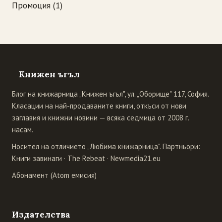
Промоция
(1)
Книжен ъгъл
Блог на книжарница „Книжен ъгъл", ул. „Оборище" 117, София.
Класации на най-продаваните книги, откъси от нови
заглавия и книжни новини — всяка седмица от 2008 г.
насам.
Носител на отличието „Любима книжарница". Партньори:
Книги завинаги
·
The Rebeat
·
Newmedia21.eu
Абонамент (Atom емисия)
Издателства