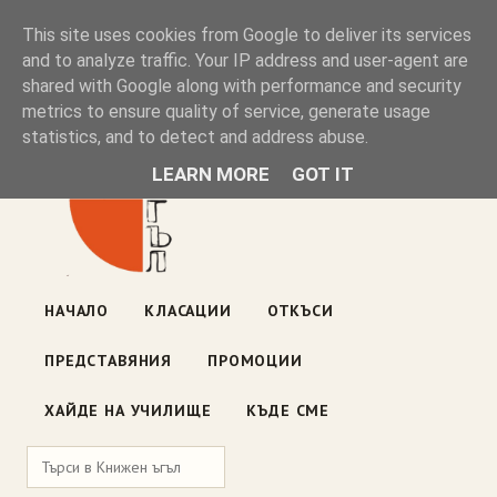
Книжен ъгъл
This site uses cookies from Google to deliver its services
and to analyze traffic. Your IP address and user-agent are
shared with Google along with performance and security
Блог на книжарницата — класации, откъси, нови книги
metrics to ensure quality of service, generate usage
ул. „Оборище" 117, София
· пон–пет 10:00–19:00 ·
statistics, and to detect and address abuse.
събота 10:00–16:00
LEARN MORE
GOT IT
НАЧАЛО
КЛАСАЦИИ
ОТКЪСИ
ПРЕДСТАВЯНИЯ
ПРОМОЦИИ
ХАЙДЕ НА УЧИЛИЩЕ
КЪДЕ СМЕ