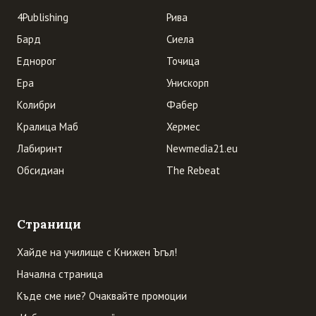
4Publishing
Рива
Бард
Сиела
Еднорог
Точица
Ера
Унискорп
Колибри
Фабер
Кралица Маб
Хермес
Лабиринт
Newmedia21.eu
Обсидиан
The Rebeat
Страници
Хайде на училище с Книжен Ъгъл!
Начална страница
Къде сме ние? Очаквайте промоции