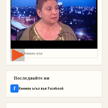
Мая от Книжен ъгъл
Последвайте ни
f
Книжен ъгъл във Facebook