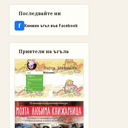
Последвайте ни
f
Книжен ъгъл във Facebook
Приятели на ъгъла