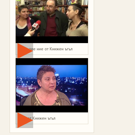
Това сме ние от Книжен ъгъл
Мая от Книжен ъгъл