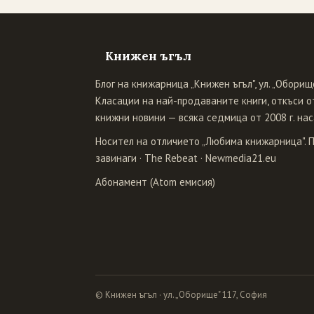
Книжен ъгъл
Блог на книжарница „Книжен ъгъл", ул. „Оборище
Класации на най-продаваните книги, откъси от
книжни новини — всяка седмица от 2008 г. нас
Носител на отличието „Любима книжарница". 
завинаги
·
The Rebeat
·
Newmedia21.eu
Абонамент (Atom емисия)
© Книжен ъгъл · ул. „Оборище" 117, София