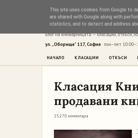
This site uses cookies from Google to del
Книжен ъг
are shared with Google along with perfor
statistics, and to detect and address ab
Блог на книжарницата — класации, откъси, н
ул. „Оборище" 117, София
· пон–пет 10:00–1
НАЧАЛО
КЛАСАЦИИ
ОТКЪСИ
Класация Кни
продавани кни
15:27
0 коментара