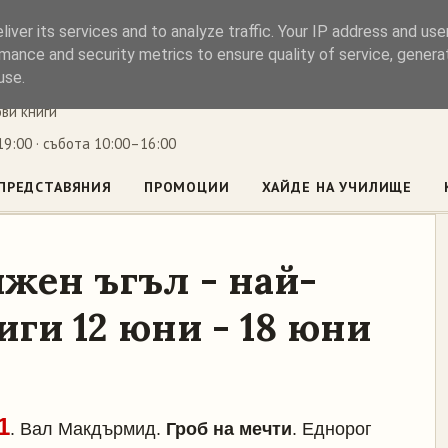
iver its services and to analyze traffic. Your IP address and us
ъл
mance and security metrics to ensure quality of service, gener
use.
ови книги
9:00 · събота 10:00–16:00
ПРЕДСТАВЯНИЯ
ПРОМОЦИИ
ХАЙДЕ НА УЧИЛИЩЕ
жен ъгъл - най-
ги 12 юни - 18 юни
1
. Вал Макдърмид.
Гроб на мечти
. Еднорог