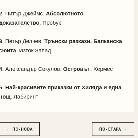
2
. Питър Джеймс.
Абсолютното
доказателство
. Пробук
3
. Петър Делчев.
Трънски разкази. Балканска
сюита
. Изток Запад
4
. Александър Секулов.
Островът
. Хермес
5
.
Най-красивите приказки от Хиляда и една
нощ
. Лабиринт
← ПО-НОВА
ПО-СТАРА →