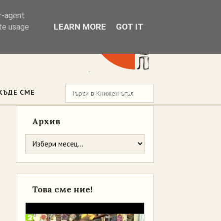
er-agent
LEARN MORE
GOT IT
ate usage
КЪДЕ СМЕ
Архив
Това сме ние!