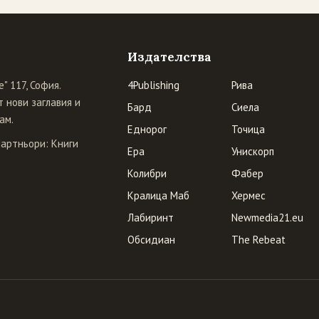
Издателства
" 117, София.
4Publishing
Рива
 нови заглавия и
Бард
Сиела
ам.
Еднорог
Точица
Партньори:
Книги
Ера
Унискорп
Колибри
Фабер
Кралица Маб
Хермес
Лабиринт
Newmedia21.eu
Обсидиан
The Rebeat