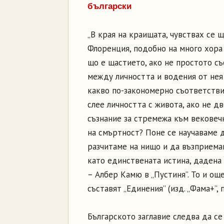
български
„В края на краищата, чувствах се 
Флоренция, подобно на много хора
що е щастието, ако не простото с
между личността и водения от нея
какво по-закономерно съответств
слее личността с живота, ако не д
съзнание за стремежа към вековеч
на смъртност? Поне се научаваме 
разчитаме на нищо и да възприем
като единствената истина, дадена 
– Албер Камю в „Пустиня”. То и още
съставят „Единения” (изд. „Фама+”,
Българското заглавие следва да се 