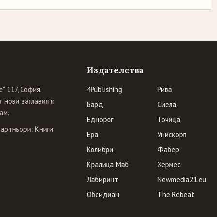
Издателства
" 117, София.
4Publishing
Рива
 нови заглавия и
Бард
Сиела
ам.
Еднорог
Точица
Партньори:
Книги
Ера
Унискорп
Колибри
Фабер
Кралица Маб
Хермес
Лабиринт
Newmedia21.eu
Обсидиан
The Rebeat