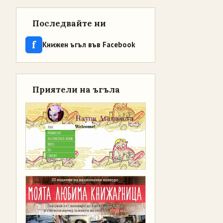
Последвайте ни
f
Книжен ъгъл във Facebook
Приятели на ъгъла