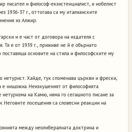
ир писател и философ-екзистенциалист, и нобелист
рез 1936-37 г., оттогава са му италианските
инения из Алжир.
гарски и е част от договора на издателя с
. Тя е от 1939 г., приживе не й е обърнато
о поставяща основите на стила и философските му
 нетурист. Хайде, тук споменава църкви и фрески,
а е нищожна. Неизкушеният от философията
 нетуризма на Камю, няма го сегашното писане за
м. Неговите посещения са словесни реакции на
оянията между неолибералната доктрина и