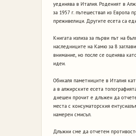
уединява в Италия. Роденият в Алж
за 1957 г. пътешествал из Европа п
преживелици. Другите есета са ед
Книгата излиза за първи път на бъл
наследниците на Камю за 8 заглавия
внимание, но после се оценява кат
идеи.
Обикаля паметниците в Италия като
а в алжирските есета топографият
днешен прочит е длъжен да отчете
места с консуматорския ентусиазъ
намерен смисъл.
Длъжни сме да отчетем противост