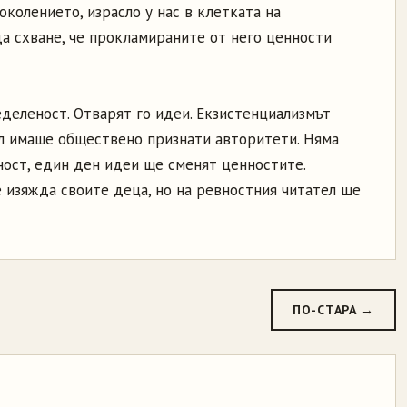
околението, израсло у нас в клетката на
да схване, че прокламираните от него ценности
еленост. Отварят го идеи. Екзистенциализмът
л имаше обществено признати авторитети. Няма
ост, един ден идеи ще сменят ценностите.
изяжда своите деца, но на ревностния читател ще
ПО-СТАРА →