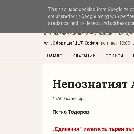
This site uses cookies from Google to del
Книжен ъг
are shared with Google along with perfor
statistics, and to detect and address ab
Блог на книжарницата — класации, откъси, н
ул. „Оборище" 117, София
· пон–пет 10:00–1
НАЧАЛО
КЛАСАЦИИ
ОТКЪСИ
Непознатият
13:50
0 коментара
Петко Тодоров
„Единения” излиза за първи път