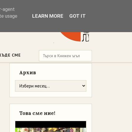
er-agent
LEARN MORE
GOT IT
ate usage
КЪДЕ СМЕ
Архив
Това сме ние!