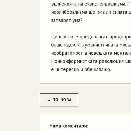
вълненията на екзистенциализма. П
неолиберализма ще има ли силата 
затварят ума?
Ценностите предполагат предопред
беше идеи. И хуманистичната мисъ
необратимост в човешката менталн
Нонконформистката революция ще 
е интересно и обещаващо.
← ПО-НОВА
Няма коментари: