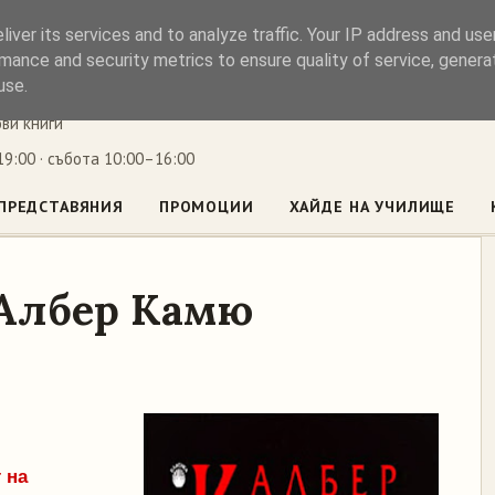
iver its services and to analyze traffic. Your IP address and us
ъл
mance and security metrics to ensure quality of service, gener
use.
ови книги
9:00 · събота 10:00–16:00
ПРЕДСТАВЯНИЯ
ПРОМОЦИИ
ХАЙДЕ НА УЧИЛИЩЕ
 Албер Камю
 на