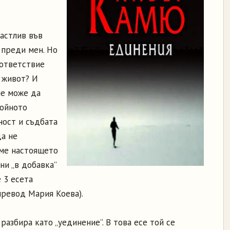
щастлив във
 преди мен. Но
ъответствие
 живот? И
ие може да
войното
ност и съдбата
да не
аме настоящето
ни „в добавка”
 3 есета
 превод Мария Коева).
разбира като „уединение”. В това есе той се