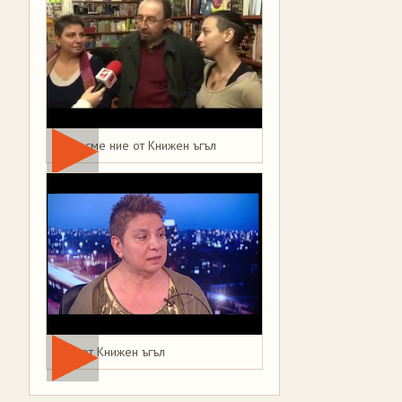
Това сме ние от Книжен ъгъл
Мая от Книжен ъгъл