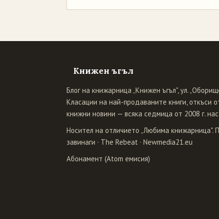
Книжен ъгъл
Блог на книжарница „Книжен ъгъл", ул. „Оборище
Класации на най-продаваните книги, откъси от
книжни новини — всяка седмица от 2008 г. нас
Носител на отличието „Любима книжарница". 
завинаги
·
The Rebeat
·
Newmedia21.eu
Абонамент (Atom емисия)