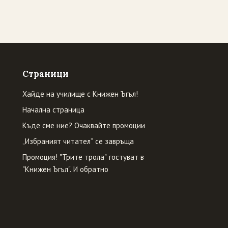
Страници
Хайде на училище с Книжен Ъгъл!
Начална страница
Къде сме ние? Очаквайте промоции
„Избраният читател” се завръща
Промоция! "Трите трола" гостуват в
"Книжен Ъгъл". И обратно