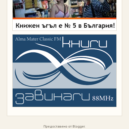
Предоставено от
Blogger
.