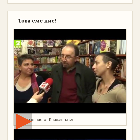
Това сме ние!
Това сме ние от Книжен ъгъл