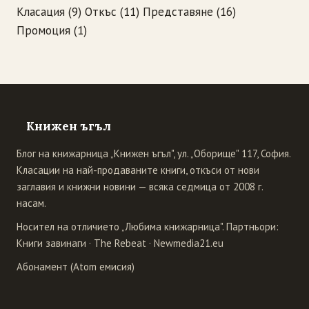
Класация
(9)
Откъс
(11)
Представяне
(16)
Промоция
(1)
Книжен ъгъл
Блог на книжарница „Книжен ъгъл", ул. „Оборище" 117, София.
Класации на най-продаваните книги, откъси от нови
заглавия и книжни новини — всяка седмица от 2008 г.
насам.
Носител на отличието „Любима книжарница". Партньори:
Книги завинаги
·
The Rebeat
·
Newmedia21.eu
Абонамент (Atom емисия)