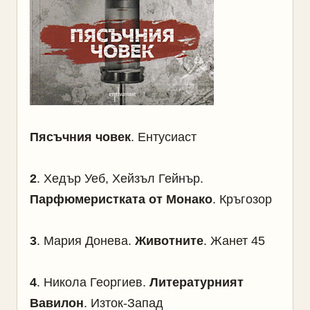
Пясъчния човек
. Ентусиаст
2
. Хедър Уеб, Хейзъл Гейнър.
Парфюмеристката от Монако
. Кръгозор
3
. Мария Донева.
Животните
. Жанет 45
4
. Никола Георгиев.
Литературният
Вавилон
. Изток-Запад