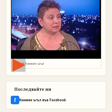
Мая от Книжен ъгъл
Последвайте ни
f
Книжен ъгъл във Facebook