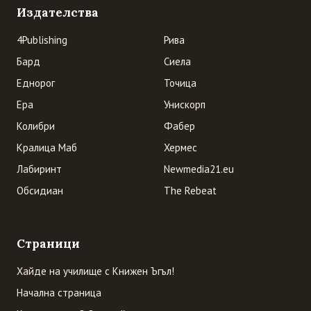
Издателства
4Publishing
Рива
Бард
Сиела
Еднорог
Точица
Ера
Унискорп
Колибри
Фабер
Кралица Маб
Хермес
Лабиринт
Newmedia21.eu
Обсидиан
The Rebeat
Страници
Хайде на училище с Книжен Ъгъл!
Начална страница