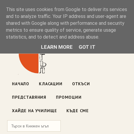
Книжен ъгъл
This site uses cookies from Google to deliver its services
and to analyze traffic. Your IP address and user-agent are
shared with Google along with performance and security
Блог на книжарницата — класации, откъси, нови книги
metrics to ensure quality of service, generate usage
ул. „Оборище" 117, София
· пон–пет 10:00–19:00 ·
statistics, and to detect and address abuse.
събота 10:00–16:00
LEARN MORE
GOT IT
НАЧАЛО
КЛАСАЦИИ
ОТКЪСИ
ПРЕДСТАВЯНИЯ
ПРОМОЦИИ
ХАЙДЕ НА УЧИЛИЩЕ
КЪДЕ СМЕ