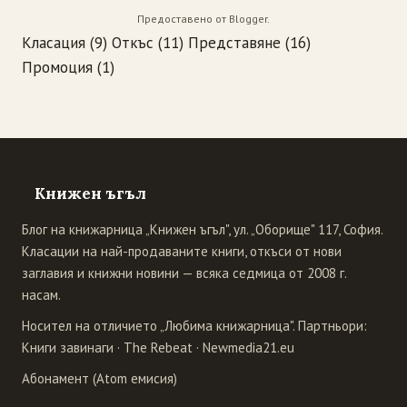
Предоставено от
Blogger
.
Класация
(9)
Откъс
(11)
Представяне
(16)
Промоция
(1)
Книжен ъгъл
Блог на книжарница „Книжен ъгъл", ул. „Оборище" 117, София.
Класации на най-продаваните книги, откъси от нови
заглавия и книжни новини — всяка седмица от 2008 г.
насам.
Носител на отличието „Любима книжарница". Партньори:
Книги завинаги
·
The Rebeat
·
Newmedia21.eu
Абонамент (Atom емисия)