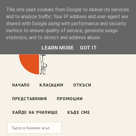
Книжен ъгъл
This site uses cookies from Google to deliver its services
and to analyze traffic. Your IP address and user-agent are
shared with Google along with performance and security
Блог на книжарницата — класации, откъси, нови книги
metrics to ensure quality of service, generate usage
ул. „Оборище" 117, София
· пон–пет 10:00–19:00 ·
statistics, and to detect and address abuse.
събота 10:00–16:00
LEARN MORE
GOT IT
НАЧАЛО
КЛАСАЦИИ
ОТКЪСИ
ПРЕДСТАВЯНИЯ
ПРОМОЦИИ
ХАЙДЕ НА УЧИЛИЩЕ
КЪДЕ СМЕ