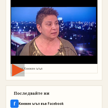
Мая от Книжен ъгъл
Последвайте ни
f
Книжен ъгъл във Facebook