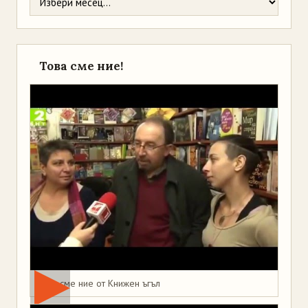
Това сме ние!
Това сме ние от Книжен ъгъл