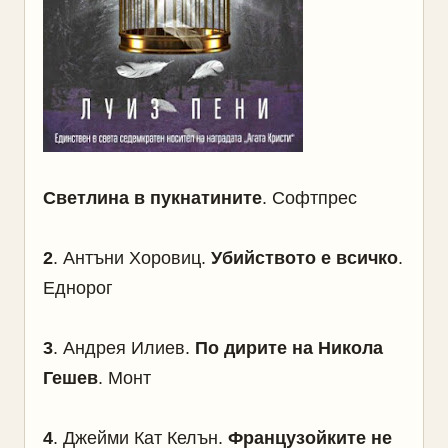
Светлина в пукнатините
. Софтпрес
2
. Антъни Хоровиц.
Убийството е всичко
.
Еднорог
3
.
Андрея Илиев.
По дирите на Никола
Гешев
. Монт
4
.
Джейми Кат Келън.
Французойките не