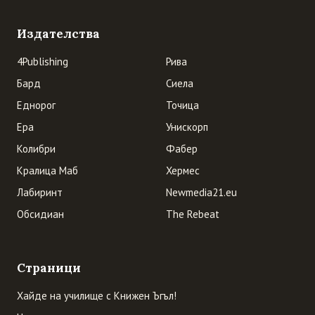
Издателства
4Publishing
Рива
Бард
Сиела
Еднорог
Точица
Ера
Унискорп
Колибри
Фабер
Кралица Маб
Хермес
Лабиринт
Newmedia21.eu
Обсидиан
The Rebeat
Страници
Хайде на училище с Книжен Ъгъл!