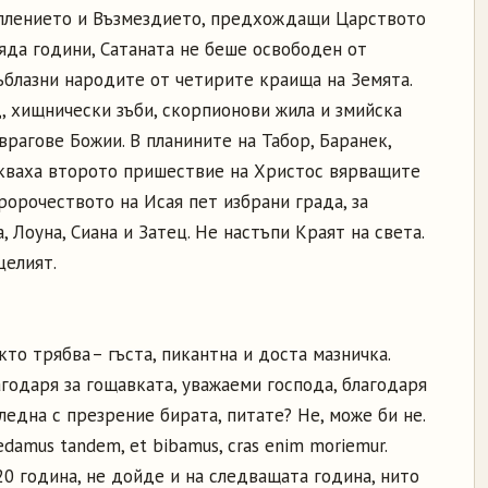
уплението и Възмездието, предхождащи Царството
яда години, Сатаната не беше освободен от
 съблазни народите от четирите краища на Земята.
ад, хищнически зъби, скорпионови жила и змийска
рагове Божии. В планините на Табор, Баранек,
акваха второто пришествие на Христос вярващите
 пророчеството на Исая пет избрани града, за
, Лоуна, Сиана и Затец. Не настъпи Краят на света.
целият.
то трябва – гъста, пикантна и доста мазничка.
агодаря за гощавката, уважаеми господа, благодаря
ледна с презрение бирата, питате? Не, може би не.
damus tandem, et bibamus, cras enim moriemur.
20 година, не дойде и на следващата година, нито