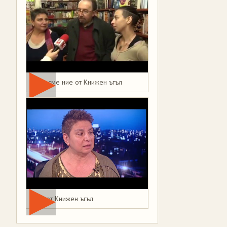
Това сме ние от Книжен ъгъл
Мая от Книжен ъгъл