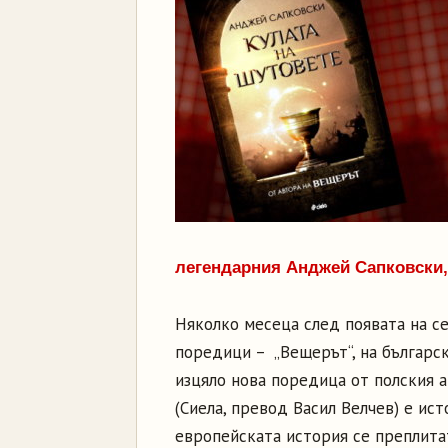
легендарния Анджей Сапковски,
Няколко месеца след появата на с
поредици – „Вещерът“, на българс
изцяло нова поредица от полския а
(Сиела, превод Васил Велчев) е ис
европейската история се преплита