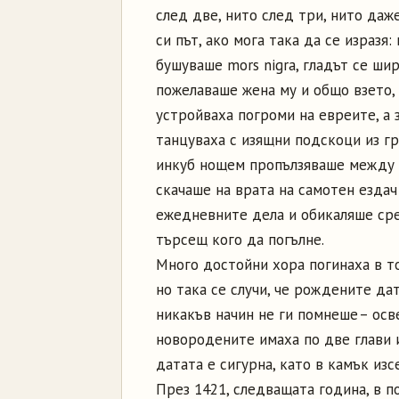
след две, нито след три, нито даж
си път, ако мога така да се изразя
бушуваше mors nigra, гладът се ши
пожелаваше жена му и общо взето, 
устройваха погроми на евреите, а 
танцуваха с изящни подскоци из гр
инкуб нощем пропълзяваше между 
скачаше на врата на самотен ездач
ежедневните дела и обикаляше сред
търсещ кого да погълне.
Много достойни хора погинаха в тов
но така се случи, че рождените да
никакъв начин не ги помнеше – осв
новородените имаха по две глави ил
датата е сигурна, като в камък изс
През 1421, следващата година, в 