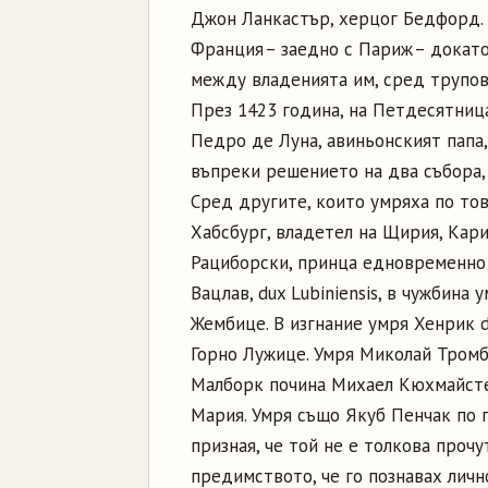
Джон Ланкастър, херцог Бедфорд. 
Франция – заедно с Париж – докат
между владенията им, сред трупове
През 1423 година, на Петдесятница
Педро де Луна, авиньонският папа,
въпреки решението на два събора, 
Сред другите, които умряха по то
Хабсбург, владетел на Щирия, Кари
Рациборски, принца едновременно 
Вацлав, dux Lubiniensis, в чужбина
Жембице. В изгнание умря Хенрик di
Горно Лужице. Умря Миколай Тромба
Малборк почина Михаел Кюхмайсте
Мария. Умря също Якуб Пенчак по п
призная, че той не е толкова прочу
предимството, че го познавах лично