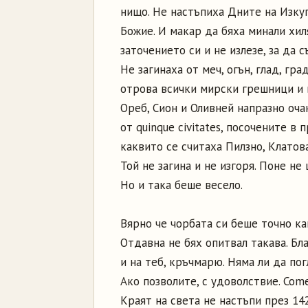
нищо. Не настъпиха Дните на Изк
Божие. И макар да бяха минали хил
заточението си и не излезе, за да
Не загинаха от меч, огън, глад, гр
отрова всички мирски грешници и в
Ореб, Сион и Оливней напразно оч
от quinque civitates, посочените в
каквито се считаха Пилзно, Клатова
Той не загина и не изгоря. Поне не 
Но и така беше весело.
Вярно че чорбата си беше точно как
Отдавна не бях опитвал такава. Бл
и на теб, кръчмарю. Няма ли да пог
Ако позволите, с удоволствие. Come
Краят на света не настъпи през 14