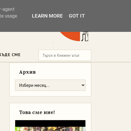
er-agent
LEARN MORE
GOT IT
ate usage
КЪДЕ СМЕ
Архив
Това сме ние!