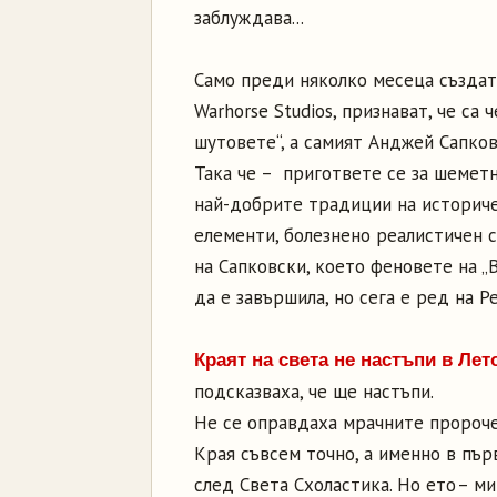
заблуждава...
Само преди няколко месеца създате
Warhorse Studios, признават, че са
шутовете“, а самият Анджей Сапков
Така че – пригответе се за шеметн
най-добрите традиции на историче
елементи, болезнено реалистичен 
на Сапковски, което феновете на „
да е завършила, но сега е ред на Р
Краят на света не настъпи в Лет
подсказваха, че ще настъпи.
Не се оправдаха мрачните пророче
Края съвсем точно, а именно в пъ
след Света Схоластика. Но ето – ми