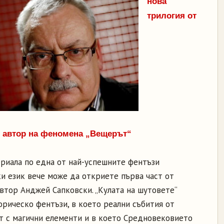
нова
трилогия от
 автор на феномена „Вещерът“
ериала по една от най-успешните фентъзи
ки език вече може да откриете първа част от
втор Анджей Сапковски. „Кулата на шутовете“
торическо фентъзи, в което реални събития от
т с магични елементи и в което Средновековието