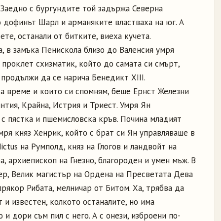
Заедно с бургундите той задържа Северна
о дофинът Шарл и арманяките властваха на юг. А
те, останали от битките, виеха кучета.
, в замъка Пенискола близо до Валенсия умря
 проклет схизматик, който до самата си смърт,
продължи да се нарича Бенедикт ХІІІ.
ва време и които си спомням, беше Ернст Железни
нтия, Крайна, Истрия и Триест. Умря Ян
с пястка и пшемисловска кръв. Почина младият
 умря княз Хенрик, който с брат си Ян управляваше в
ctus на Румполд, княз на Глогов и ландвойт на
, архиепископ на Гнезно, благороден и умен мъж. В
р, Велик магистър на Ордена на Пресветата Дева
рякор Рибата, мелничар от Битом. Ха, трябва да
т и известен, колкото останалите, но има
 и дори съм пил с него. А с онези, изброени по-