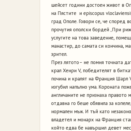
шейсет години достоен живот в Оп
на Пястите и episcopus vloclavien
град Ополе. Говори се, че според в
прочутия ополски бордей „При рижа
услугите на това заведение, помещ
манастир, до самата си кончина, м
зрител.
През лятото – не помня точната да
крал Хенри V, победителят в битка
почина и кралят на Франция Шарл V
изгубил напълно ума. Короната пож
англичаните не признаха правото м
отдавна го беше обявила за копеле
нормален мъж. И тъй като незакон
владетел и монарх на Франция стан
който едва бе навършил девет месе