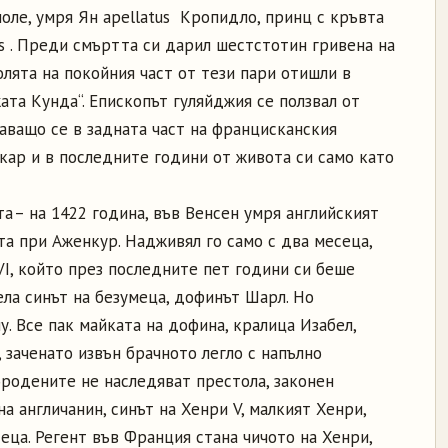
оле, умря Ян apellatus Кропидло, принц с кръвта
sis . Преди смъртта си дарил шестстотин гривена на
олята на покойния част от тези пари отишли в
та Кунда“. Епископът гуляйджия се ползвал от
аващо се в задната част на францисканския
акар и в последните години от живота си само като
та – на 1422 година, във Венсен умря английският
та при Аженкур. Надживял го само с два месеца,
І, който през последните пет години си беше
ела синът на безумеца, дофинът Шарл. Но
у. Все пак майката на дофина, кралица Изабел,
, заченато извън брачното легло с напълно
ородените не наследяват престола, законен
а англичанин, синът на Хенри V, малкият Хенри,
ца. Регент във Франция стана чичото на Хенри,