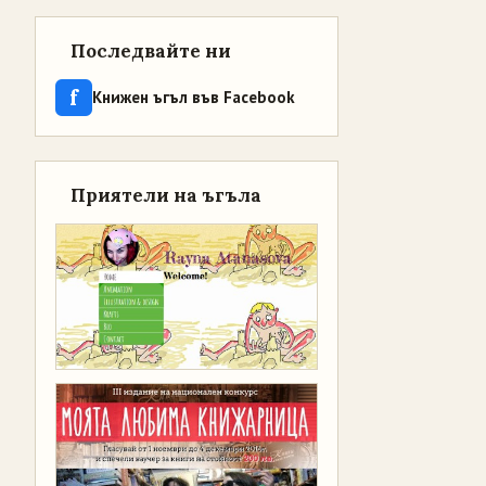
Последвайте ни
f
Книжен ъгъл във Facebook
Приятели на ъгъла