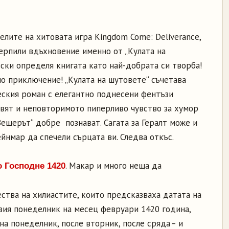
лите на хитовата игра Kingdom Come: Deliverance,
 черпили вдъхновение именно от „Кулата на
ски определя книгата като най-добрата си творба!
о приключение! „Кулата на шутовете“ съчетава
ския роман с елегантно поднесени фентъзи
свят и неповторимото пиперливо чувство за хумор
Вещерът“ добре познават. Сагата за Гералт може и
ейнмар да спечели сърцата ви. Следва откъс.
. Макар и много неща да
о Господне 1420
ства на хилиастите, които предсказваха датата на
рвия понеделник на месец февруари 1420 година,
на понеделник, после вторник, после сряда – и