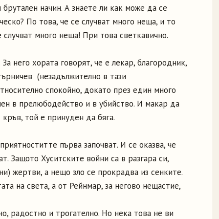
 брутален начин. А знаете ли как може да се
еско? По това, че се случват много неща, и то
е случват много неща! При това светкавично.
 За него хората говорят, че е лекар, благородник,
търничев (незадължително в тази
относително спокойно, докато през един много
нен в прелюбодейство и в убийство. И макар да
с кръв, той е принуден да бяга.
приятноститте първа започват. И се оказва, че
т. Защото Хуситските войни са в разгара си,
и) жертви, а нещо зло се прокрадва из сенките.
та на света, а от Рейнмар, за негово нещастие,
но, радостно и трогателно. Но нека това не ви