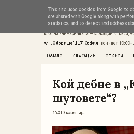
This site uses cookies from Google to del
Книжен ъг
are shared with Google along with perfor
statistics, and to detect and address ab
Блог на книжарницата — класации, откъси, н
ул. „Оборище" 117, София
· пон–пет 10:00–1
НАЧАЛО
КЛАСАЦИИ
ОТКЪСИ
Кой дебне в „
шутовете“?
15:01
0 коментара