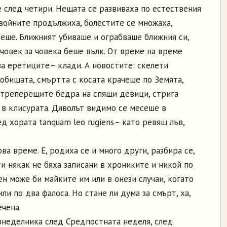
е след четири. Нещата се развиваха по естествения
: войните продължиха, болестите се множаха,
реше. Ближният убиваше и ограбваше ближния си,
човек за човека беше вълк. От време на време
за еретиците – клади. А новостите: скелети
обищата, смъртта с косата крачеше по Земята,
треперещите бедра на спящи девици, стрига
 в клисурата. Дяволът видимо се месеше в
 хората tanquam leo rugiеns – като ревящ лъв,
а време. Е, родиха се и много други, разбира се,
ти някак не бяха записани в хрониките и никой по
ен може би майките им или в онези случаи, когато
и по два фалоса. Но стане ли дума за смърт, ха,
ечена.
понеделника след Средпостната неделя, след