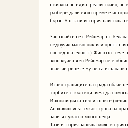
оживява по един реалистичен, но и
разбере дали едно време е историч
бързо. А в тази история наистина с
Запознайте се с Рейнмар от Белава.
недоучил магьосник или просто вя
последователност). Животът тече 
злополучен ден Рейнмар не е обви
знае, че ръцете му не са изцапани 
Извън границите на града обаче не
торбите с жълтици няма да помогна
Инквизицията търси своите (невинн
Апокалипсисът сякаш тропа на врата
зависят ужасно много неща.
Тази история започва мило и прият