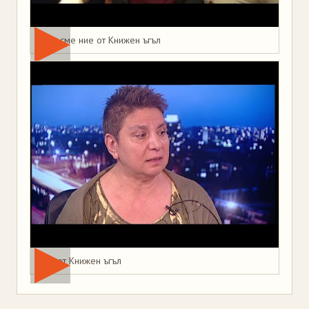
Това сме ние от Книжен ъгъл
Мая от Книжен ъгъл