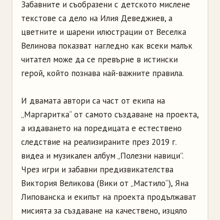
Забавните и съобразени с детското мислене
текстове са дело на Илия Деведжиев, а
цветните и шарени илюстрации от Веселка
Велинова показват нагледно как всеки малък
читател може да се превърне в истински
герой, който познава най-важните правила.
И двамата автори са част от екипа на
„Маргаритка“ от самото създаване на проекта,
а издаването на поредицата е естествено
следствие на реализираните през 2019 г.
видеа и музикален албум „Полезни навици”.
Чрез игри и забавни предизвикателства
Виктория Великова (Вики от „Мастило“), Яна
Липованска и екипът на проекта продължават
мисията за създаване на качествено, изцяло