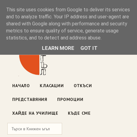
Книжен ъгъл
This site uses cookies from Google to deliver its services
and to analyze traffic. Your IP address and user-agent are
shared with Google along with performance and security
Блог на книжарницата — класации, откъси, нови книги
metrics to ensure quality of service, generate usage
ул. „Оборище" 117, София
· пон–пет 10:00–19:00 ·
statistics, and to detect and address abuse.
събота 10:00–16:00
LEARN MORE
GOT IT
НАЧАЛО
КЛАСАЦИИ
ОТКЪСИ
ПРЕДСТАВЯНИЯ
ПРОМОЦИИ
ХАЙДЕ НА УЧИЛИЩЕ
КЪДЕ СМЕ