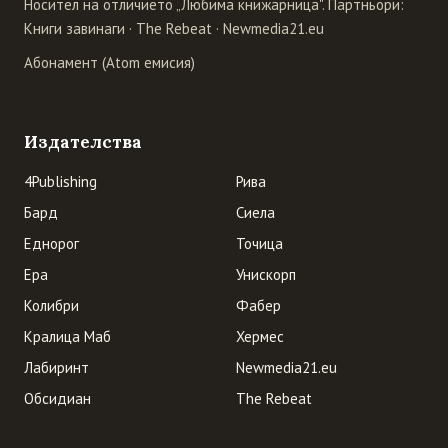
Носител на отличието „Любима книжарница". Партньори:
Книги завинаги
·
The Rebeat
·
Newmedia21.eu
Абонамент (Atom емисия)
Издателства
4Publishing
Рива
Бард
Сиела
Еднорог
Точица
Ера
Унискорп
Колибри
Фабер
Кралица Маб
Хермес
Лабиринт
Newmedia21.eu
Обсидиан
The Rebeat