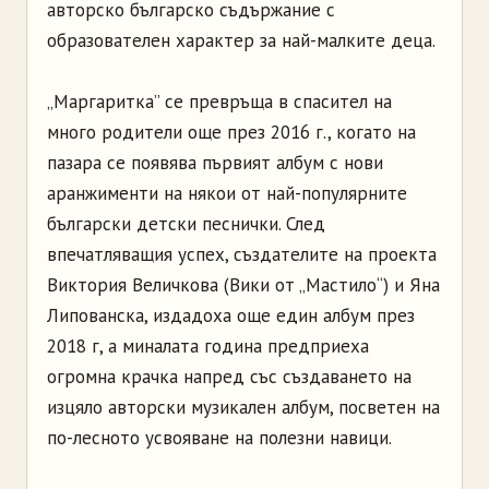
авторско българско съдържание с
образователен характер за най-малките деца.
„Маргаритка” се превръща в спасител на
много родители още през 2016 г., когато на
пазара се появява първият албум с нови
аранжименти на някои от най-популярните
български детски песнички. След
впечатляващия успех, създателите на проекта
Виктория Величкова (Вики от „Мастило“) и Яна
Липованска, издадоха още един албум през
2018 г, а миналата година предприеха
огромна крачка напред със създаването на
изцяло авторски музикален албум, посветен на
по-лесното усвояване на полезни навици.