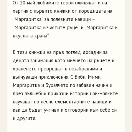
От 20 май любимите герои оживяват и на
хартия с първите книжки от поредицата на
„Маргаритка“ за полезните навици –
„Маргаритка и чистите ръце“ и „Маргаритка и
вкусната храна“.
В тези книжки на пръв поглед досадни за
децата занимания като миенето на ръцете и
храненето превръщат в незабравими и
вълнуващи приключения. С Биби, Мими,
Маргаритка и Бухалчето по забавен начин и
през вълшебни приказни истории най-малките
научават по-лесно елементарните навици и
как да бъдат учтиви и отговорни към себе си
и другите.