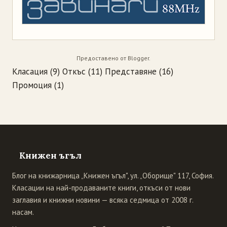
Предоставено от
Blogger
.
Класация
(9)
Откъс
(11)
Представяне
(16)
Промоция
(1)
Книжен ъгъл
Блог на книжарница „Книжен ъгъл", ул. „Оборище" 117, София.
Класации на най-продаваните книги, откъси от нови
заглавия и книжни новини — всяка седмица от 2008 г.
насам.