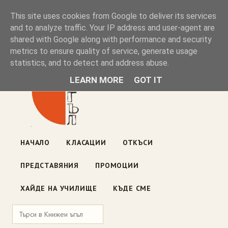
Книжен ъгъл
This site uses cookies from Google to deliver its services
and to analyze traffic. Your IP address and user-agent are
shared with Google along with performance and security
Блог на книжарницата — класации, откъси, нови книги
metrics to ensure quality of service, generate usage
ул. „Оборище" 117, София
· пон–пет 10:00–19:00 ·
statistics, and to detect and address abuse.
събота 10:00–16:00
LEARN MORE
GOT IT
НАЧАЛО
КЛАСАЦИИ
ОТКЪСИ
ПРЕДСТАВЯНИЯ
ПРОМОЦИИ
ХАЙДЕ НА УЧИЛИЩЕ
КЪДЕ СМЕ