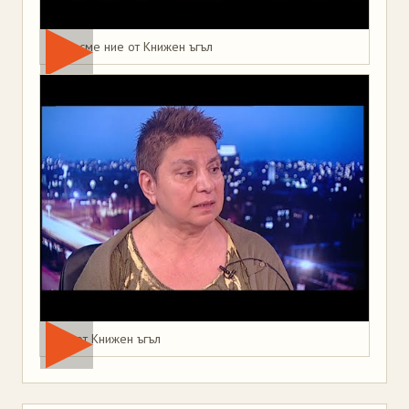
Това сме ние от Книжен ъгъл
Мая от Книжен ъгъл