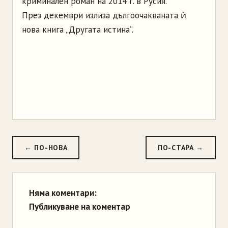
криминален роман на 2014 г. в Русия.
През декември излиза дългоочакваната ѝ
нова книга „Другата истина“.
← ПО-НОВА
ПО-СТАРА →
Няма коментари:
Публикуване на коментар