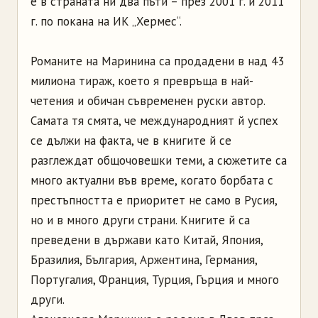
е в страната ни два пъти – през 2001 г. и 2011
г. по покана на ИК „Хермес“.
Романите на Маринина са продадени в над 43
милиона тираж, което я превръща в най-
четения и обичан съвременен руски автор.
Самата тя смята, че международният й успех
се дължи на факта, че в книгите й се
разглеждат общочовешки теми, а сюжетите са
много актуални във време, когато борбата с
престъпността е приоритет не само в Русия,
но и в много други страни. Книгите й са
преведени в държави като Китай, Япония,
Бразилия, България, Аржентина, Германия,
Португалия, Франция, Турция, Гърция и много
други.