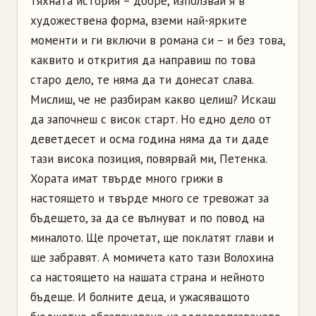
тяхната история – добре, използвай я в
художествена форма, вземи най-ярките
моменти и ги включи в романа си – и без това,
каквито и открития да направиш по това
старо дело, те няма да ти донесат слава.
Мислиш, че не разбирам какво целиш? Искаш
да започнеш с висок старт. Но едно дело от
деветдесет и осма година няма да ти даде
тази висока позиция, повярвай ми, Петенка.
Хората имат твърде много грижи в
настоящето и твърде много се тревожат за
бъдещето, за да се вълнуват и по повод на
миналото. Ще прочетат, ще поклатят глави и
ще забравят.
А момичета като тази Волохина
са настоящето на нашата страна и нейното
бъдеще. И болните деца, и ужасяващото