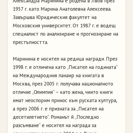
Александра Маринина е родена в Лвов през
1957 г. като Марина Анатолевна Алексеева.
Завършва Юридическия факултет на
Московския университет. От 1987 г. е водещ
специалист по анализиране и прогнозиране на
престъпността.
Маринина е носител на редица награди. През
1998 г. е отличена като „Писател на годината“
на Международния панаир на книгата в
Москва, през 2005 г. получава националното
отличие „Олимпия“ – като жена, чиито книги
имат неоспорим принос към руската култура,
а през 2006 г. е призната за „Писател на
десетилетието“. Романът й „Последно
разсъмване“ е носител на награда за