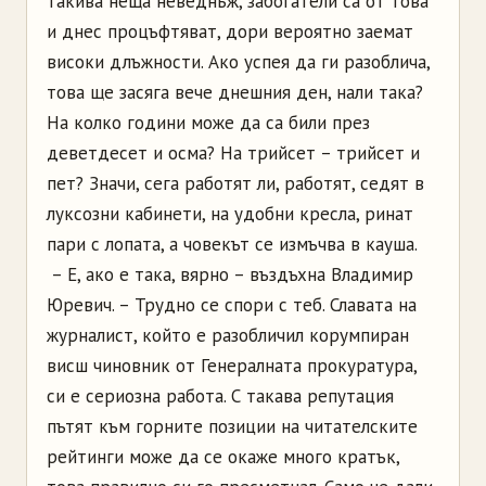
такива неща неведнъж, забогатели са от това
и днес процъфтяват, дори вероятно заемат
високи длъжности. Ако успея да ги разоблича,
това ще засяга вече днешния ден, нали така?
На колко години може да са били през
деветдесет и осма? На трийсет – трийсет и
пет? Значи, сега работят ли, работят, седят в
луксозни кабинети, на удобни кресла, ринат
пари с лопата, а човекът се измъчва в кауша.
– Е, ако е така, вярно – въздъхна Владимир
Юревич. – Трудно се спори с теб. Славата на
журналист, който е разобличил корумпиран
висш чиновник от Генералната прокуратура,
си е сериозна работа. С такава репутация
пътят към горните позиции на читателските
рейтинги може да се окаже много кратък,