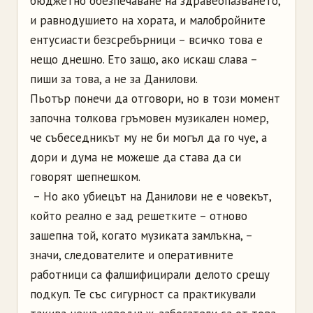
бюджетно обезпечаване на здравеопазването,
и равнодушието на хората, и малобройните
ентусиасти безсребърници – всичко това е
нещо днешно. Ето защо, ако искаш слава –
пиши за това, а не за Данилови.
Пьотър понечи да отговори, но в този момент
започна толкова гръмовен музикален номер,
че събеседникът му не би могъл да го чуе, а
дори и дума не можеше да става да си
говорят шепнешком.
– Но ако убиецът на Данилови не е човекът,
който реално е зад решетките – отново
зашепна той, когато музиката замлъкна, –
значи, следователите и оперативните
работници са фалшифицирали делото срещу
подкуп. Те със сигурност са практикували