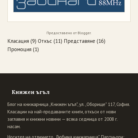
Предоставено от
Blogger
.
Класация
(9)
Откъс
(11)
Представяне
(16)
Промоция
(1)
Книжен ъгъл
Блог на книжарница „Книжен ъгъл", ул. „Оборище" 117, София.
Класации на най-продаваните книги, откъси от нови
заглавия и книжни новини — всяка седмица от 2008 г.
насам.
Носител на отличието „Любима книжарница". Партньори: