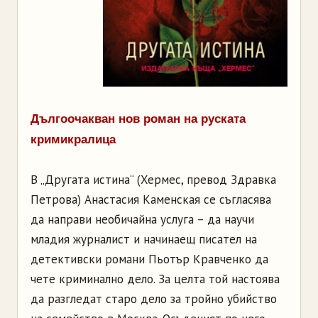
Дългоочакван нов роман на руската
кримикралица
В „Другата истина“ (Хермес, превод Здравка
Петрова) Анастасия Каменская се съгласява
да направи необичайна услуга – да научи
младия журналист и начинаещ писател на
детективски романи Пьотър Кравченко да
чете криминално дело. За целта той настоява
да разгледат старо дело за тройно убийство