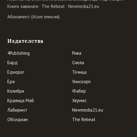
Книги завинаги
·
The Rebeat
·
Newmedia21.eu
Абонамент (Atom емисия)
Издателства
4Publishing
Рива
Бард
Сиела
Еднорог
Точица
Ера
Унискорп
Колибри
Фабер
Кралица Маб
Хермес
Лабиринт
Newmedia21.eu
Обсидиан
The Rebeat