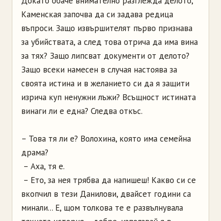
Докато обаче внимателно разглежда делото,
Каменская започва да си задава редица
въпроси. Защо извършителят първо признава
за убийствата, а след това отрича да има вина
за тях? Защо липсват документи от делото?
Защо всеки намесен в случая настоява за
своята истина и в желанието си да я защити
изрича куп ненужни лъжи? Всъщност истината
винаги ли е една? Следва откъс.
– Това тя ли е? Волохина, която има семейна
драма?
– Аха, тя е.
– Ето, за нея трябва да напишеш! Какво си се
вкопчил в тези Данилови, двайсет години са
минали... Е, щом толкова те е развълнувала