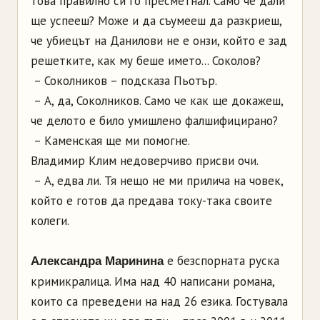
това правилно си го пресметнал. Само че дали
ще успееш? Може и да съумееш да разкриеш,
че убиецът на Данилови не е онзи, който е зад
решетките, как му беше името... Соколов?
– Соколников – подсказа Пьотър.
– А, да, Соколников. Само че как ще докажеш,
че делото е било умишлено фалшифицирано?
– Каменская ще ми помогне.
Владимир Клим недоверчиво присви очи.
– А, едва ли. Тя нещо не ми прилича на човек,
който е готов да предава току-така своите
колеги.
е безспорната руска
Александра Маринина
кримикралица. Има над 40 написани романа,
които са преведени на над 26 езика. Гостувала