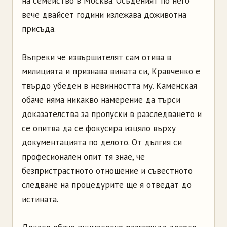
на семейство в Москва. Осъденият по него
вече двайсет години излежава доживотна
присъда.
Въпреки че извършителят сам отива в
милицията и признава вината си, Кравченко е
твърдо убеден в невинността му. Каменская
обаче няма никакво намерение да търси
доказателства за пропуски в разследването и
се опитва да се фокусира изцяло върху
документацията по делото. От дългия си
професионален опит тя знае, че
безпристрастното отношение и съвестното
следване на процедурите ще я отведат до
истината.