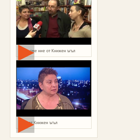
Това сме ние от Книжен ъгъл
Мая от Книжен ъгъл