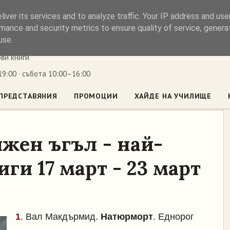
iver its services and to analyze traffic. Your IP address and us
ъл
mance and security metrics to ensure quality of service, gener
use.
ови книги
9:00 · събота 10:00–16:00
ПРЕДСТАВЯНИЯ
ПРОМОЦИИ
ХАЙДЕ НА УЧИЛИЩЕ
жен ъгъл - най-
ги 17 март - 23 март
1
. Вал Макдърмид.
Натюрморт
. Еднорог