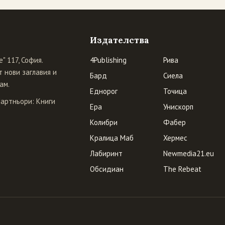
Издателства
" 117, София.
4Publishing
Рива
 нови заглавия и
Бард
Сиела
ам.
Еднорог
Точица
Партньори:
Книги
Ера
Унискорп
Колибри
Фабер
Кралица Маб
Хермес
Лабиринт
Newmedia21.eu
Обсидиан
The Rebeat