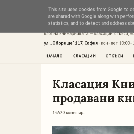
This site uses cookies from Google to del
Книжен ъг
are shared with Google along with perfor
statistics, and to detect and address ab
Блог на книжарницата — класации, откъси, н
ул. „Оборище" 117, София
· пон–пет 10:00–1
НАЧАЛО
КЛАСАЦИИ
ОТКЪСИ
Класация Кни
продавани кни
13:52
0 коментара