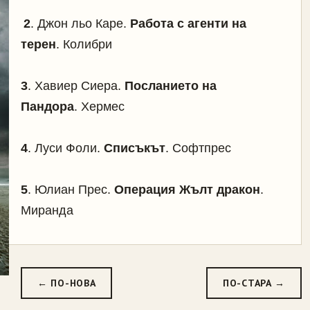
2
.
Джон льо Каре.
Работа с агенти на
терен
. Колибри
3
.
Хавиер Сиера.
Посланието на
Пандора
. Хермес
4
.
Луси Фоли.
Списъкът
. Софтпрес
5
.
Юлиан Прес.
Операция Жълт дракон
.
Миранда
← ПО-НОВА
ПО-СТАРА →