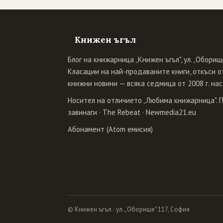
Книжен ъгъл
Блог на книжарница „Книжен ъгъл", ул. „Оборище
Класации на най-продаваните книги, откъси от
книжни новини — всяка седмица от 2008 г. нас
Носител на отличието „Любима книжарница". 
завинаги
·
The Rebeat
·
Newmedia21.eu
Абонамент (Atom емисия)
© Книжен ъгъл · ул. „Оборище" 117, София