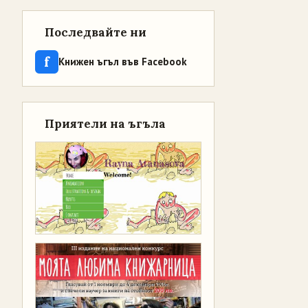
Последвайте ни
f
Книжен ъгъл във Facebook
Приятели на ъгъла