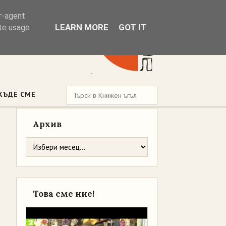
er-agent
LEARN MORE
GOT IT
ate usage
КЪДЕ СМЕ
Архив
Това сме ние!