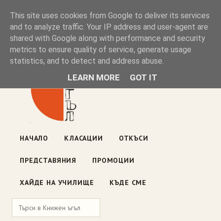
Книжен ъгъл
This site uses cookies from Google to deliver its services
and to analyze traffic. Your IP address and user-agent are
shared with Google along with performance and security
Блог на книжарницата — класации, откъси, нови книги
metrics to ensure quality of service, generate usage
ул. „Оборище" 117, София
· пон–пет 10:00–19:00 ·
statistics, and to detect and address abuse.
събота 10:00–16:00
LEARN MORE
GOT IT
НАЧАЛО
КЛАСАЦИИ
ОТКЪСИ
ПРЕДСТАВЯНИЯ
ПРОМОЦИИ
ХАЙДЕ НА УЧИЛИЩЕ
КЪДЕ СМЕ