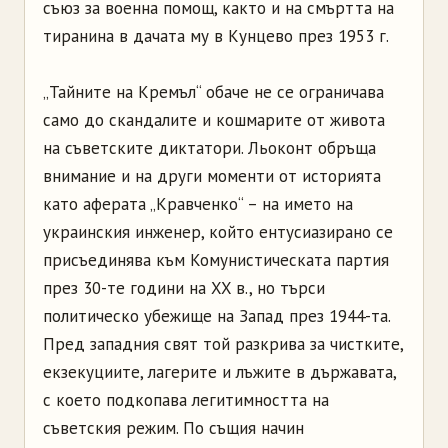
съюз за военна помощ, както и на смъртта на
тиранина в дачата му в Кунцево през 1953 г.
„Тайните на Кремъл“ обаче не се ограничава
само до скандалите и кошмарите от живота
на съветските диктатори. Льоконт обръща
внимание и на други моменти от историята
като аферата „Кравченко“ – на името на
украинския инженер, който ентусиазирано се
присъединява към Комунистическата партия
през 30-те години на XX в., но търси
политическо убежище на Запад през 1944-та.
Пред западния свят той разкрива за чистките,
екзекуциите, лагерите и лъжите в държавата,
с което подкопава легитимността на
съветския режим. По същия начин