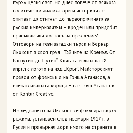
върху целия свят. Но днес повече от всякога
политически анализатори и историци се
опитват да стигнат до първопричината за
руския империализъм – вроден или придобит,
приемлив или достоен за презрение?
Отговори на тези загадки търси и Бернар
Льоконт в своя труд „Тайните на Кремъл. От
Распутин до Путин“. Книгата излиза на 28
април с логото на изд. „Кръг“. Майсторският
превод от френски е на Гриша Атанасов, а
впечатляващата корица е на Стоян Атанасов
от Kontur Creative.
Изследването на Льоконт се фокусира върху
режима, установен след ноември 1917 г. в
Русия и превърнал дори името на страната в