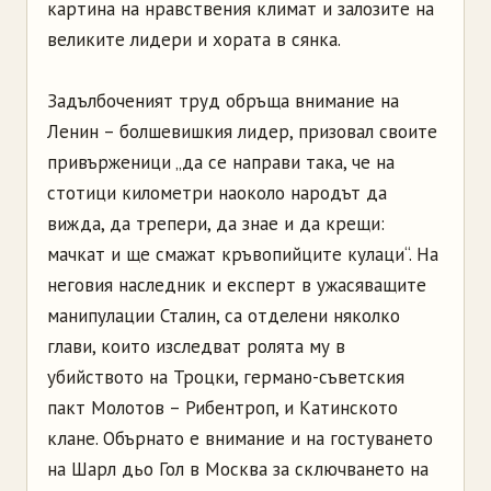
картина на нравствения климат и залозите на
великите лидери и хората в сянка.
Задълбоченият труд обръща внимание на
Ленин – болшевишкия лидер, призовал своите
привърженици „да се направи така, че на
стотици километри наоколо народът да
вижда, да трепери, да знае и да крещи:
мачкат и ще смажат кръвопийците кулаци“. На
неговия наследник и експерт в ужасяващите
манипулации Сталин, са отделени няколко
глави, които изследват ролята му в
убийството на Троцки, германо-съветския
пакт Молотов – Рибентроп, и Катинското
клане. Обърнато е внимание и на гостуването
на Шарл дьо Гол в Москва за сключването на