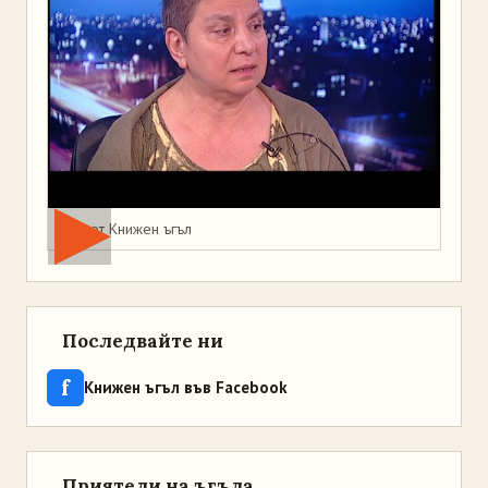
Мая от Книжен ъгъл
Последвайте ни
f
Книжен ъгъл във Facebook
Приятели на ъгъла