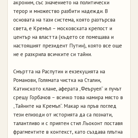
акроним, със значението на политически
терор и множество разбити надежди. В
основата на тази система, която разтърсва
света, е Кремъл – московската крепост и
център на властта (където се помещава и
настоящият президент Путин), която все още
не е разкрила всичките си тайни.
Смъртта на Распутин и екзекуцията на
Романови, Голямата чистка на Сталин,
Катинското клане, аферата „Феъруел“ и пучът
срещу Горбачов – всичко това намира място в
„Тайните на Кремъл“. Макар на пръв поглед
тези епизоди от историята да са познати,
талантливо и с приятен стил Льоконт поставя
фрагментите в контекст, като създава плътна