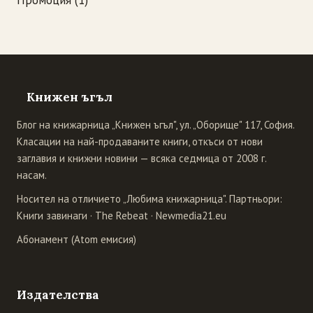
Промоция
(1)
Книжен ъгъл
Блог на книжарница „Книжен ъгъл", ул. „Оборище" 117, София.
Класации на най-продаваните книги, откъси от нови
заглавия и книжни новини — всяка седмица от 2008 г.
насам.
Носител на отличието „Любима книжарница". Партньори:
Книги завинаги
·
The Rebeat
·
Newmedia21.eu
Абонамент (Atom емисия)
Издателства