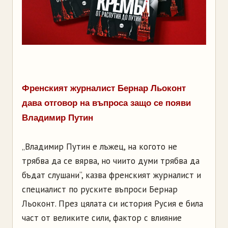
Френският журналист Бернар Льоконт
дава отговор на въпроса защо се появи
Владимир Путин
„Владимир Путин е лъжец, на когото не
трябва да се вярва, но чиито думи трябва да
бъдат слушани“, казва френският журналист и
специалист по руските въпроси Бернар
Льоконт. През цялата си история Русия е била
част от великите сили, фактор с влияние