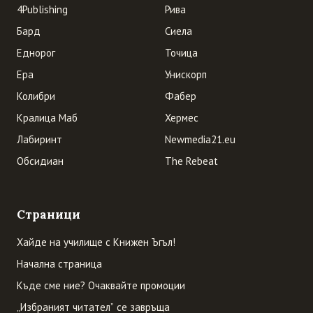
4Publishing
Рива
Бард
Сиела
Еднорог
Точица
Ера
Унискорп
Колибри
Фабер
Кралица Маб
Хермес
Лабиринт
Newmedia21.eu
Обсидиан
The Rebeat
Страници
Хайде на училище с Книжен Ъгъл!
Начална страница
Къде сме ние? Очаквайте промоции
„Избраният читател” се завръща