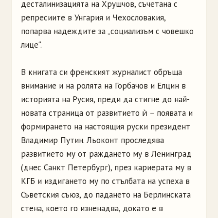
десталинизацията на Хрушчов, съчетана с
репресиите в Унгария и Чехословакия,
попарва надеждите за „социализъм с човешко
лице“.
В книгата си френският журналист обръща
внимание и на ролята на Горбачов и Елцин в
историята на Русия, преди да стигне до най-
новата страница от развитието ѝ – появата и
формирането на настоящия руски президент
Владимир Путин. Льоконт проследява
развитието му от раждането му в Ленинград
(днес Санкт Петербург), през кариерата му в
КГБ и издигането му по стълбата на успеха в
Съветския съюз, до падането на Берлинската
стена, което го изненадва, докато е в