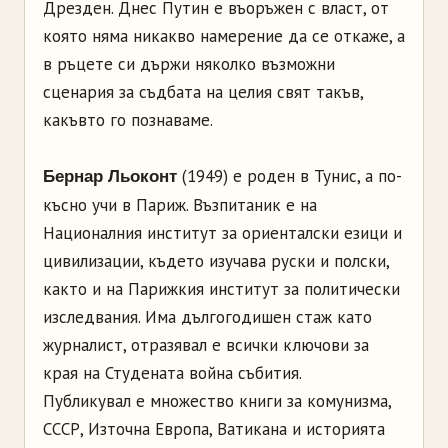
Дрезден. Днес Путин е въоръжен с власт, от
която няма никакво намерение да се откаже, а
в ръцете си държи няколко възможни
сценария за съдбата на целия свят такъв,
какъвто го познаваме.
(1949) е роден в Тунис, а по-
Бернар Льоконт
късно учи в Париж. Възпитаник е на
Националния институт за ориенталски езици и
цивилизации, където изучава руски и полски,
както и на Парижкия институт за политически
изследвания. Има дългогодишен стаж като
журналист, отразявал е всички ключови за
края на Студената война събития.
Публикувал е множество книги за комунизма,
СССР, Източна Европа, Ватикана и историята