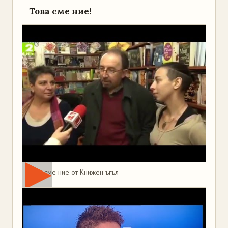
Това сме ние!
Това сме ние от Книжен ъгъл