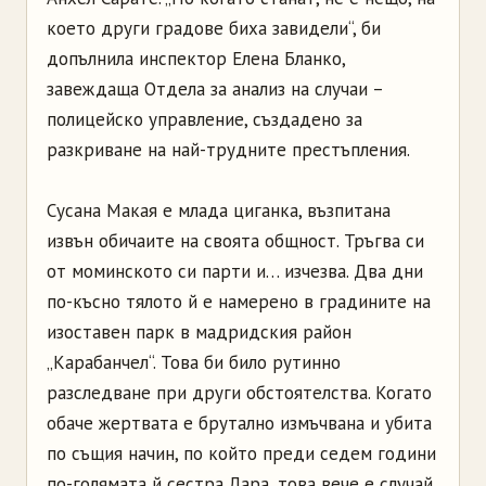
което други градове биха завидели“, би
допълнила инспектор Елена Бланко,
завеждаща Отдела за анализ на случаи –
полицейско управление, създадено за
разкриване на най-трудните престъпления.
Сусана Макая е млада циганка, възпитана
извън обичаите на своята общност. Тръгва си
от моминското си парти и… изчезва. Два дни
по-късно тялото й е намерено в градините на
изоставен парк в мадридския район
„Карабанчел“. Това би било рутинно
разследване при други обстоятелства. Когато
обаче жертвата е брутално измъчвана и убита
по същия начин, по който преди седем години
по-голямата й сестра Лара, това вече е случай