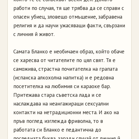
работи по случая, тя ще трябва да се справи с
опасен убиец, зловещо отмъщение, забравена
религия и да научи ужасяващи факти, свързани
с личния й живот.
Самата Бланко е необичаен образ, който обаче
се харесва от читателите по цял свят. Тя е
саможива, страстна почитателка на грапата
(испанска алкохолна напитка) и е редовна
посетителка на любимия си караоке бар.
Притежава стара съветска лада и се
наслаждава на неангажиращи сексуални
контакти на нетрадиционни места. И ако на
пръв поглед изглежда фриволна, то в
работата си Бланко е педантична до
последната буква, заради случай от личния й