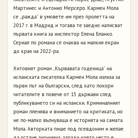
Мартинес и Антонио Мерсеро. Кармен Мола
се „ражда“ в умовете им през пролетта на
2017 г. в Мадрид и тогава те заедно написват
първата книга за инспектор Елена Бланко.
Сериал по романа се очаква на малкия екран
до края на 2022-ра.
Хитовият роман „Кървавата годеница“ на
испанската писателка Кармен Мола излиза за
първи път на български, след като покори
читателите в повече от 15 държави след
публикуването си на испански. Криминалният
роман пленява и вниманието на критиката, но
не по-малко вълнуваща е историята на самата
Мола. Авторката пише под псевдоним и желае
да остане анонимна, заради което често е