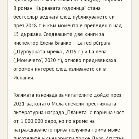
й роман „Кървавата годеница“ стана
бестселър веднага след публикуването си
през 2018 г. и към момента е преведен в над
15 държави. Следващите две книги за
инспектор Елена Бланко – La red púrpura
(„Пурпурната мрежа“, 2019 г.) и La nena
(„Момичето“, 2020 г.), отново предизвикаха
огромен интерес след излизането си в
Испания.
Голямата изненада за читателите дойде през
2021-ва, когато Мола спечели престижната
литературна награда „Планета“ с парична част
от 1 000 000 евро, но по време на
награждаването приза получиха трима мъже –
писателите и сценаристи Хорхе Диас, Агустин