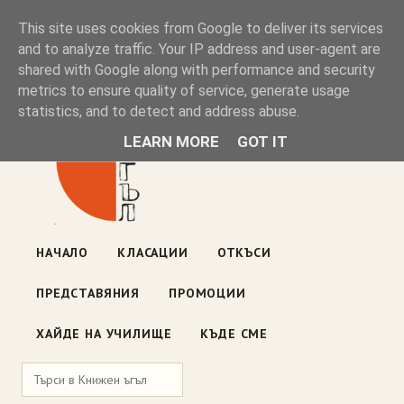
Книжен ъгъл
This site uses cookies from Google to deliver its services
and to analyze traffic. Your IP address and user-agent are
shared with Google along with performance and security
Блог на книжарницата — класации, откъси, нови книги
metrics to ensure quality of service, generate usage
ул. „Оборище" 117, София
· пон–пет 10:00–19:00 ·
statistics, and to detect and address abuse.
събота 10:00–16:00
LEARN MORE
GOT IT
НАЧАЛО
КЛАСАЦИИ
ОТКЪСИ
ПРЕДСТАВЯНИЯ
ПРОМОЦИИ
ХАЙДЕ НА УЧИЛИЩЕ
КЪДЕ СМЕ