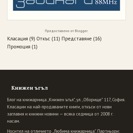
Предоставено от
Blogger
.
Класация
(9)
Откъс
(11)
Представяне
(16)
Промоция
(1)
Книжен ъгъл
Блог на книжарница „Книжен ъгъл", ул. „Оборище" 117, София.
Класации на най-продаваните книги, откъси от нови
заглавия и книжни новини — всяка седмица от 2008 г.
насам.
Носител на отличието „Любима книжарница". Партньори: