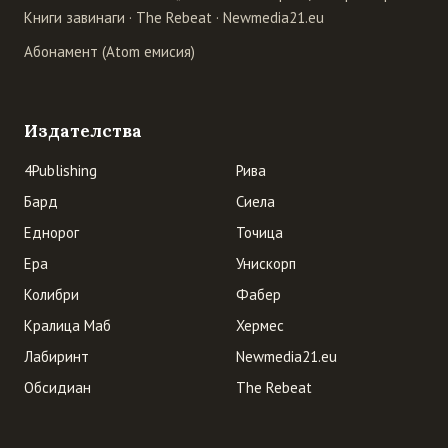
Книги завинаги
·
The Rebeat
·
Newmedia21.eu
Абонамент (Atom емисия)
Издателства
4Publishing
Рива
Бард
Сиела
Еднорог
Точица
Ера
Унискорп
Колибри
Фабер
Кралица Маб
Хермес
Лабиринт
Newmedia21.eu
Обсидиан
The Rebeat