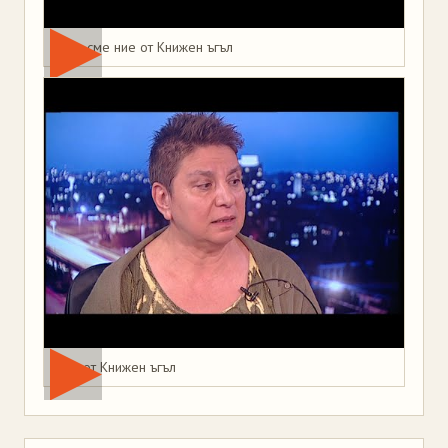
Това сме ние от Книжен ъгъл
Мая от Книжен ъгъл