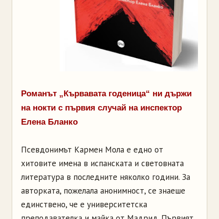
Романът „Кървавата годеница“ ни държи
на нокти с първия случай на инспектор
Елена Бланко
Псевдонимът Кармен Мола е едно от
хитовите имена в испанската и световната
литература в последните няколко години. За
авторката, пожелала анонимност, се знаеше
единствено, че е университетска
преподавателка и майка от Мадрид. Първият