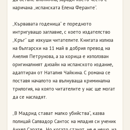
наричана „испанската Елена Феранте“.
„Кървавата годеница“ е поредното
интригуващо заглавие, с което издателство
„Кръг“ ще изкуши читателите. Книгата излиза
на български на 11 май в добрия превод на
Анелия Петрунова, а за корица е използван
оригиналният дизайн на испанското издание,
адаптиран от Наталия Чайкина. С романа се
поставя началото на вълнуваща криминална
трилогия, на която читателите у нас ще могат
да се насладят.
„В Мадрид стават малко убийства“, казва
полицай Салвадор Сантос на младия си ученик
Анхел Сарате. „Но когато станат, не е нещо, на