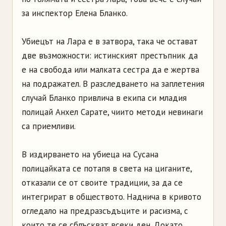
за инспектор Елена Бланко.
Убиецът на Лара е в затвора, така че остават
две възможности: истинският престъпник да
е на свобода или малката сестра да е жертва
на подражател. В разследването на заплетения
случай Бланко привлича в екипа си младия
полицай Анхел Сарате, чиито методи невинаги
са приемливи.
В издирването на убиеца на Сусана
полицайката се потапя в света на циганите,
отказали се от своите традиции, за да се
интегрират в обществото. Наднича в кривото
огледало на предразсъдъците и расизма, с
които те се сблъскват всеки ден. Докато