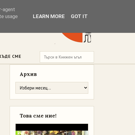
er-agent
LEARN MORE
GOT IT
ate usage
КЪДЕ СМЕ
Архив
Това сме ние!