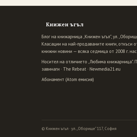
Книжен ъгъл
Блог на книжарница „Книжен ъгъл", ул. „Оборище
Класации на най-продаваните книги, откъси от
книжни новини — всяка седмица от 2008 г. нас
Носител на отличието „Любима книжарница". 
завинаги
·
The Rebeat
·
Newmedia21.eu
Абонамент (Atom емисия)
© Книжен ъгъл · ул. „Оборище" 117, София