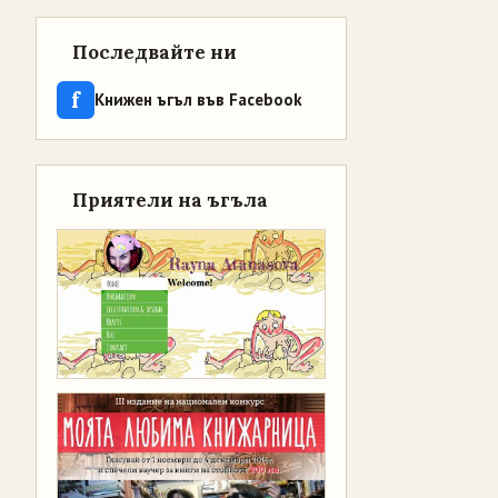
Последвайте ни
f
Книжен ъгъл във Facebook
Приятели на ъгъла