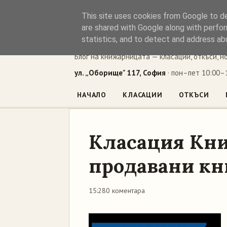
This site uses cookies from Google to del
Книжен ъг
are shared with Google along with perfor
statistics, and to detect and address ab
Блог на книжарницата — класации, откъси, н
ул. „Оборище" 117, София
· пон–пет 10:00–1
НАЧАЛО
КЛАСАЦИИ
ОТКЪСИ
Класация Кни
продавани кн
15:28
0 коментара