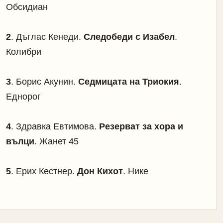
Обсидиан
2
. Дъглас Кенеди.
Следобеди с Изабел
.
Колибри
3
. Борис Акунин.
Седмицата на Триокия
.
Еднорог
4
. Здравка Евтимова.
Резерват за хора и
вълци
. Жанет 45
5
. Ерих Кестнер.
Дон Кихот
. Нике