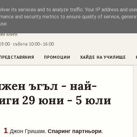
iver its services and to analyze traffic. Your IP address and us
ъл
mance and security metrics to ensure quality of service, gener
use.
ови книги
9:00 · събота 10:00–16:00
ПРЕДСТАВЯНИЯ
ПРОМОЦИИ
ХАЙДЕ НА УЧИЛИЩЕ
жен ъгъл - най-
иги 29 юни - 5 юли
1
.
Джон Гришам.
Спаринг партньори
.