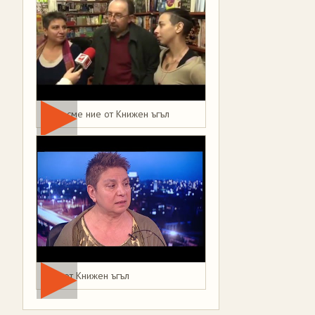
Това сме ние от Книжен ъгъл
Мая от Книжен ъгъл