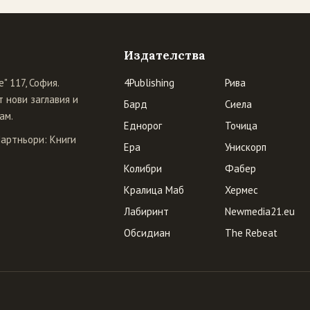
Издателства
" 117, София.
4Publishing
Рива
 нови заглавия и
Бард
Сиела
ам.
Еднорог
Точица
Партньори:
Книги
Ера
Унискорп
Колибри
Фабер
Кралица Маб
Хермес
Лабиринт
Newmedia21.eu
Обсидиан
The Rebeat