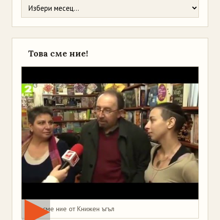
Това сме ние!
Това сме ние от Книжен ъгъл