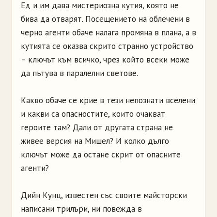
Ед и им дава мистериозна кутия, която не
бива да отварят. Посещението на облечени в
черно агенти обаче налага промяна в плана, а в
кутията се оказва скрито странно устройство
– ключът към всичко, чрез който всеки може
да пътува в паралелни светове.
Какво обаче се крие в тези непознати вселени
и какви са опасностите, които очакват
героите там? Дали от другата страна не
живее версия на Мишел? И колко дълго
ключът може да остане скрит от опасните
агенти?
Дийн Кунц, известен със своите майсторски
написани трилъри, ни повежда в