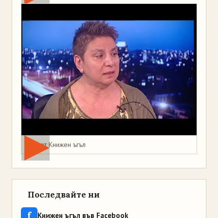
Мая от Книжен ъгъл
Последвайте ни
f
Книжен ъгъл във Facebook