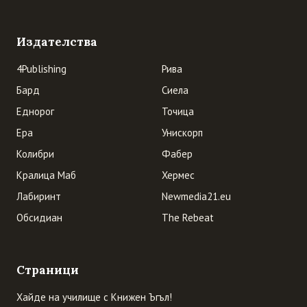
Издателства
4Publishing
Рива
Бард
Сиела
Еднорог
Точица
Ера
Унискорп
Колибри
Фабер
Кралица Маб
Хермес
Лабиринт
Newmedia21.eu
Обсидиан
The Rebeat
Страници
Хайде на училище с Книжен Ъгъл!