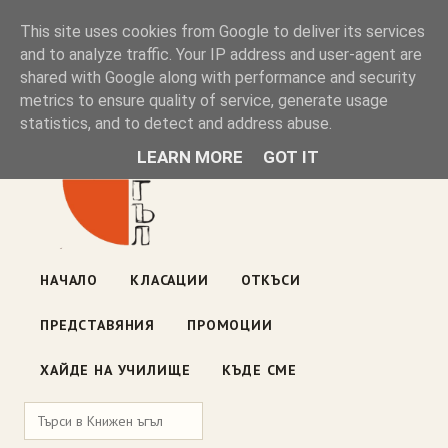
Книжен ъгъл
This site uses cookies from Google to deliver its services
and to analyze traffic. Your IP address and user-agent are
shared with Google along with performance and security
Блог на книжарницата — класации, откъси, нови книги
metrics to ensure quality of service, generate usage
ул. „Оборище" 117, София
· пон–пет 10:00–19:00 ·
statistics, and to detect and address abuse.
събота 10:00–16:00
LEARN MORE
GOT IT
НАЧАЛО
КЛАСАЦИИ
ОТКЪСИ
ПРЕДСТАВЯНИЯ
ПРОМОЦИИ
ХАЙДЕ НА УЧИЛИЩЕ
КЪДЕ СМЕ