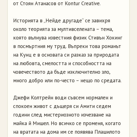
от Стоян Атанасов от Kontur Creative.
Историята в „Нейде другаде“ се завихря
около теорията за мултивселената – тема,
която вълнува известния физик Стивън Хокинг
в посмъртния му труд. Въпреки това романът
на Кунц е в основата си разказ за природата
на любовта, смелостта и способността на
човечеството да бъде изключително зло,
много добро или по-често – нещо по средата.
Джефи Колтрейн води съвсем нормален и
спокоен живот с дъщеря си Амити седем
години след мистериозното изчезване на
майка й Мишел. Но всичко се променя, когато
на вратата на дома им се появява Плашилото