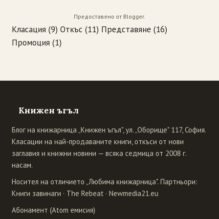
Предоставено от
Blogger
.
Класация
(9)
Откъс
(11)
Представяне
(16)
Промоция
(1)
Книжен ъгъл
Блог на книжарница „Книжен ъгъл", ул. „Оборище" 117, София.
Класации на най-продаваните книги, откъси от нови
заглавия и книжни новини — всяка седмица от 2008 г.
насам.
Носител на отличието „Любима книжарница". Партньори:
Книги завинаги
·
The Rebeat
·
Newmedia21.eu
Абонамент (Atom емисия)