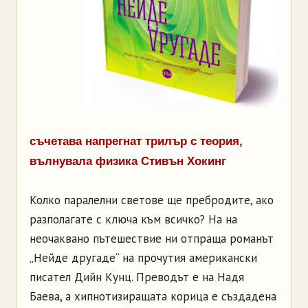
съчетава напрегнат трилър с теория,
вълнувала физика Стивън Хокинг
Колко паралелни светове ще пребродите, ако
разполагате с ключа към всичко? На на
неочаквано пътешествие ни отпраща романът
„Нейде другаде“ на прочутия американски
писател Дийн Кунц. Преводът е на Надя
Баева, а хипнотизиращата корица е създадена