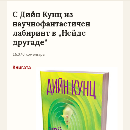
С Дийн Кунц из
научнофантастичен
лабиринт в „Нейде
другаде“
16:07
0 коментара
Книгата