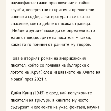
научнофантастично приключение с тайни
служби, невероятни открития и преплетени
човешки съдби, а литературата се оказва
спасение, което дебне от всяка страница.
„Нейде другаде“ може да се определи като
един от шедьоврите на писателя – такъв,
какъвто го помним от ранните му творби.
Това е вторият роман на американския
писател, който се появява на български с
логото на „Кръг“, след издаването на „Очите на
мрака“ през 2021 г.
(1945) е сред най-популярните
Дийн Кунц
писатели на трилъри, а книгите му често
съдържат и елементи на ужас, фентъзи, научна