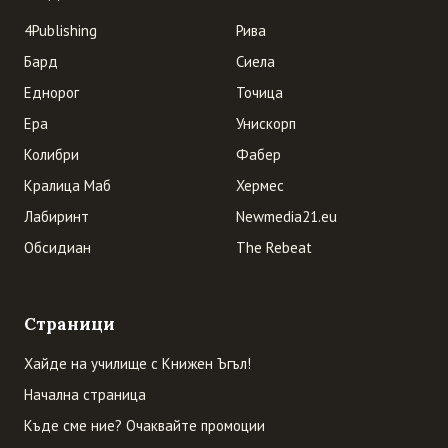
4Publishing
Рива
Бард
Сиела
Еднорог
Точица
Ера
Унискорп
Колибри
Фабер
Кралица Маб
Хермес
Лабиринт
Newmedia21.eu
Обсидиан
The Rebeat
Страници
Хайде на училище с Книжен Ъгъл!
Начална страница
Къде сме ние? Очаквайте промоции