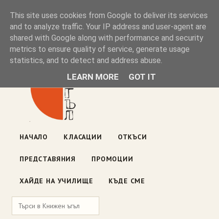
Книжен ъгъл
This site uses cookies from Google to deliver its services
and to analyze traffic. Your IP address and user-agent are
shared with Google along with performance and security
Блог на книжарницата — класации, откъси, нови книги
metrics to ensure quality of service, generate usage
ул. „Оборище" 117, София
· пон–пет 10:00–19:00 ·
statistics, and to detect and address abuse.
събота 10:00–16:00
LEARN MORE
GOT IT
НАЧАЛО
КЛАСАЦИИ
ОТКЪСИ
ПРЕДСТАВЯНИЯ
ПРОМОЦИИ
ХАЙДЕ НА УЧИЛИЩЕ
КЪДЕ СМЕ