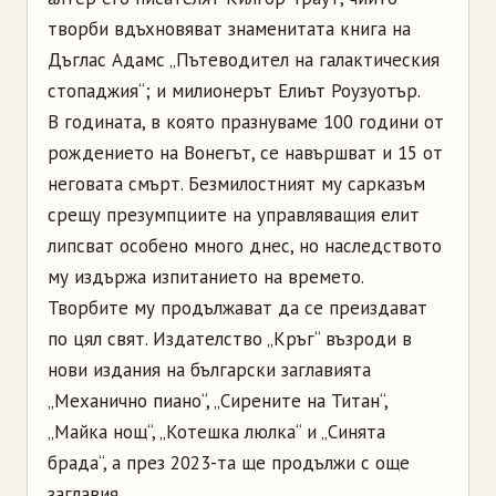
творби вдъхновяват знаменитата книга на
Дъглас Адамс „Пътеводител на галактическия
стопаджия“; и милионерът Елиът Роузуотър.
В годината, в която празнуваме 100 години от
рождението на Вонегът, се навършват и 15 от
неговата смърт. Безмилостният му сарказъм
срещу презумпциите на управляващия елит
липсват особено много днес, но наследството
му издържа изпитанието на времето.
Творбите му продължават да се преиздават
по цял свят. Издателство „Кръг“ възроди в
нови издания на български заглавията
„Механично пиано“, „Сирените на Титан“,
„Майка нощ“, „Котешка люлка“ и „Синята
брада“, а през 2023-та ще продължи с още
заглавия.