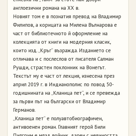
англоезични романа на ХХ в.
Новият том е в познатия превод на Владимир
Филипов, а корицата на Милена Вълнарова е
част от библиотечното й оформление на
колекцията от книги на модерния класик,
които изд. „Кръг“ възражда. Изданието се
отличава и с послеслов от писателя Салман
Рушди, страстен поклонник на Вонегът.
Текстът му е част от лекция, изнесена през
април 2019 г. в Индианополис по повод 50-
годишнината на „Кланица пет“, и се превежда
за първи път на български от Владимир
Германов.
„Кланица пет“ е полуавтобиографичен,
антивоенен роман. Главният герой Били
Пилгрим е млад войник, дарен с невиността