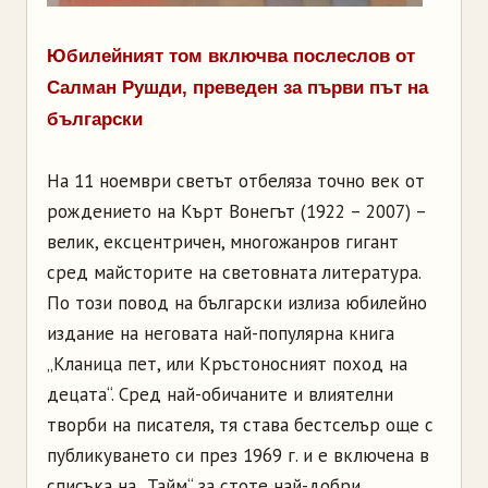
Юбилейният том включва послеслов от
Салман Рушди, преведен за първи път на
български
На 11 ноември светът отбеляза точно век от
рождението на Кърт Вонегът (1922 – 2007) –
велик, ексцентричен, многожанров гигант
сред майсторите на световната литература.
По този повод на български излиза юбилейно
издание на неговата най-популярна книга
„Кланица пет, или Кръстоносният поход на
децата“. Сред най-обичаните и влиятелни
творби на писателя, тя става бестселър още с
публикуването си през 1969 г. и е включена в
списъка на „Тайм“ за стоте най-добри