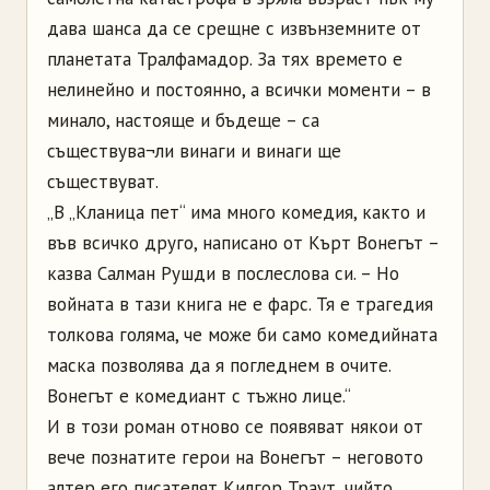
дава шанса да се срещне с извънземните от
планетата Тралфамадор. За тях времето е
нелинейно и постоянно, а всички моменти – в
минало, настояще и бъдеще – са
съществува¬ли винаги и винаги ще
съществуват.
„В „Кланица пет“ има много комедия, както и
във всичко друго, написано от Кърт Вонегът –
казва Салман Рушди в послеслова си. – Но
войната в тази книга не е фарс. Тя е трагедия
толкова голяма, че може би само комедийната
маска позволява да я погледнем в очите.
Вонегът е комедиант с тъжно лице.“
И в този роман отново се появяват някои от
вече познатите герои на Вонегът – неговото
алтер его писателят Килгор Траут, чийто