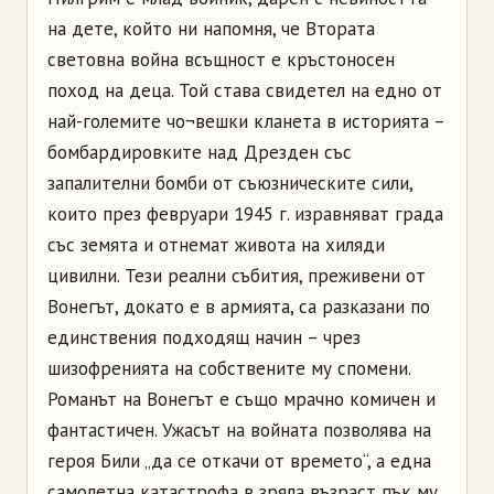
на дете, който ни напомня, че Втората
световна война всъщност е кръстоносен
поход на деца. Той става свидетел на едно от
най-големите чо¬вешки кланета в историята –
бомбардировките над Дрезден със
запалителни бомби от съюзническите сили,
които през февруари 1945 г. изравняват града
със земята и отнемат живота на хиляди
цивилни. Тези реални събития, преживени от
Вонегът, докато е в армията, са разказани по
единствения подходящ начин – чрез
шизофренията на собствените му спомени.
Романът на Вонегът е също мрачно комичен и
фантастичен. Ужасът на войната позволява на
героя Били „да се откачи от времето“, а една
самолетна катастрофа в зряла възраст пък му