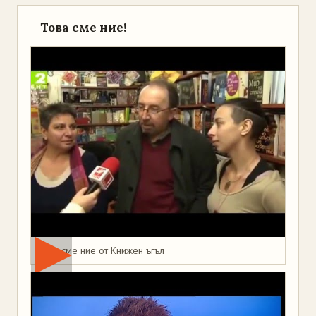
Това сме ние!
Това сме ние от Книжен ъгъл