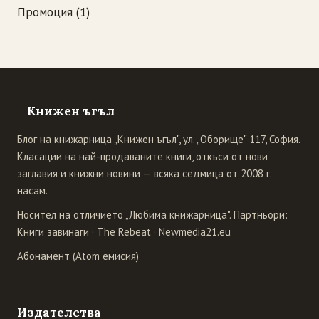
Промоция
(1)
Книжен ъгъл
Блог на книжарница „Книжен ъгъл", ул. „Оборище" 117, София.
Класации на най-продаваните книги, откъси от нови
заглавия и книжни новини — всяка седмица от 2008 г.
насам.
Носител на отличието „Любима книжарница". Партньори:
Книги завинаги
·
The Rebeat
·
Newmedia21.eu
Абонамент (Atom емисия)
Издателства