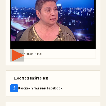
Мая от Книжен ъгъл
Последвайте ни
f
Книжен ъгъл във Facebook