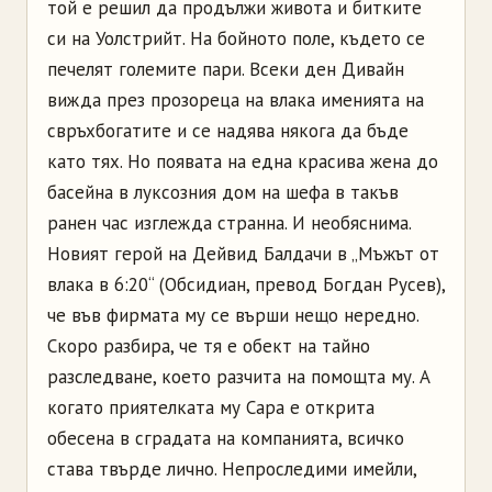
той е решил да продължи живота и битките
си на Уолстрийт. На бойното поле, където се
печелят големите пари. Всеки ден Дивайн
вижда през прозореца на влака именията на
свръхбогатите и се надява някога да бъде
като тях. Но появата на една красива жена до
басейна в луксозния дом на шефа в такъв
ранен час изглежда странна. И необяснима.
Новият герой на Дейвид Балдачи в „Мъжът от
влака в 6:20“ (Обсидиан, превод Богдан Русев),
че във фирмата му се върши нещо нередно.
Скоро разбира, че тя е обект на тайно
разследване, което разчита на помощта му. А
когато приятелката му Сара е открита
обесена в сградата на компанията, всичко
става твърде лично. Непроследими имейли,