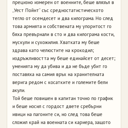
прецизно измерен от военните, беше влязъл в
„Уест Пойнт“ със средностатистическото
тегло от осемдесет и два килограма. Но след
това армията и собствената му упоритост го
бяха превърнали в сто и два килограма кости,
мускули и сухожилия. Хватката му беше
здрава като челюстите на крокодил;
издръжливостта му беше единайсет от десет;
уменията му да убива и да не бъде убит го
поставяха на самия връх на хранителната
верига редом с косатките и големите бели
акули.
Той беше повишен в капитан точно по график
и беше носил с гордост двете сребърни
ивици на пагоните си, но след това беше
сложил край на военната си кариера, защото