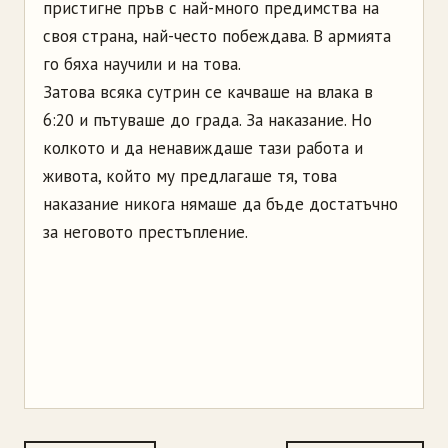
пристигне пръв с най-много предимства на
своя страна, най-често побеждава. В армията
го бяха научили и на това.
Затова всяка сутрин се качваше на влака в
6:20 и пътуваше до града. За наказание. Но
колкото и да ненавиждаше тази работа и
живота, който му предлагаше тя, това
наказание никога нямаше да бъде достатъчно
за неговото престъпление.