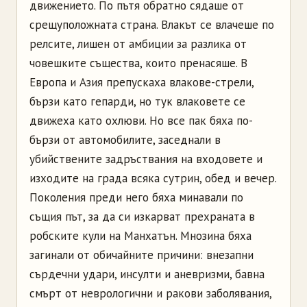
движението. По пътя обратно сядаше от
срещуположната страна. Влакът се влачеше по
релсите, лишен от амбиции за разлика от
човешките същества, които пренасяше. В
Европа и Азия препускаха влакове-стрели,
бързи като гепарди, но тук влаковете се
движеха като охлюви. Но все пак бяха по-
бързи от автомобилите, заседнали в
убийствените задръствания на входовете и
изходите на града всяка сутрин, обед и вечер.
Поколения преди него бяха минавали по
същия път, за да си изкарват прехраната в
робските кули на Манхатън. Мнозина бяха
загинали от обичайните причини: внезапни
сърдечни удари, инсулти и аневризми, бавна
смърт от неврологични и ракови заболявания,