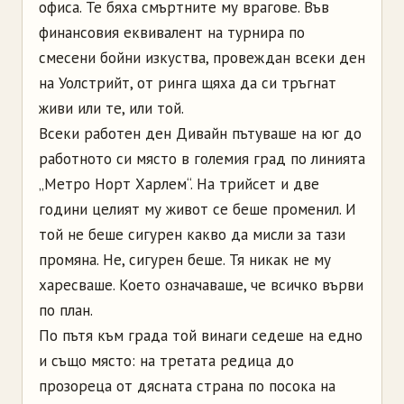
офиса. Те бяха смъртните му врагове. Във
финансовия еквивалент на турнира по
смесени бойни изкуства, провеждан всеки ден
на Уолстрийт, от ринга щяха да си тръгнат
живи или те, или той.
Всеки работен ден Дивайн пътуваше на юг до
работното си място в големия град по линията
„Метро Норт Харлем“. На трийсет и две
години целият му живот се беше променил. И
той не беше сигурен какво да мисли за тази
промяна. Не, сигурен беше. Тя никак не му
харесваше. Което означаваше, че всичко върви
по план.
По пътя към града той винаги седеше на едно
и също място: на третата редица до
прозореца от дясната страна по посока на