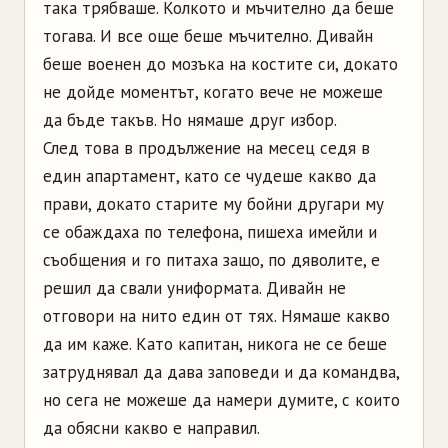
така трябваше. Колкото и мъчително да беше
тогава. И все още беше мъчително. Дивайн
беше военен до мозъка на костите си, докато
не дойде моментът, когато вече не можеше
да бъде такъв. Но нямаше друг избор.
След това в продължение на месец седя в
един апартамент, като се чудеше какво да
прави, докато старите му бойни другари му
се обаждаха по телефона, пишеха имейли и
съобщения и го питаха защо, по дяволите, е
решил да свали униформата. Дивайн не
отговори на нито един от тях. Нямаше какво
да им каже. Като капитан, никога не се беше
затруднявал да дава заповеди и да командва,
но сега не можеше да намери думите, с които
да обясни какво е направил.