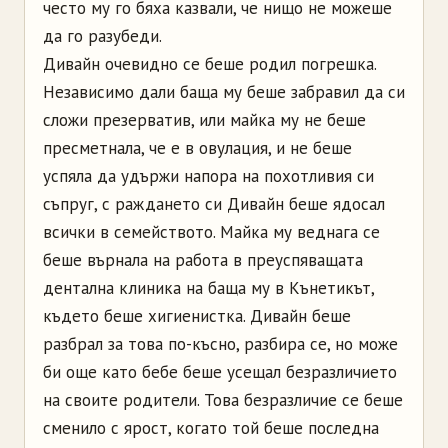
често му го бяха казвали, че нищо не можеше
да го разубеди.
Дивайн очевидно се беше родил погрешка.
Независимо дали баща му беше забравил да си
сложи презерватив, или майка му не беше
пресметнала, че е в овулация, и не беше
успяла да удържи напора на похотливия си
съпруг, с раждането си Дивайн беше ядосал
всички в семейството. Майка му веднага се
беше върнала на работа в преуспяващата
дентална клиника на баща му в Кънетикът,
където беше хигиенистка. Дивайн беше
разбрал за това по-късно, разбира се, но може
би още като бебе беше усещал безразличието
на своите родители. Това безразличие се беше
сменило с ярост, когато той беше последна