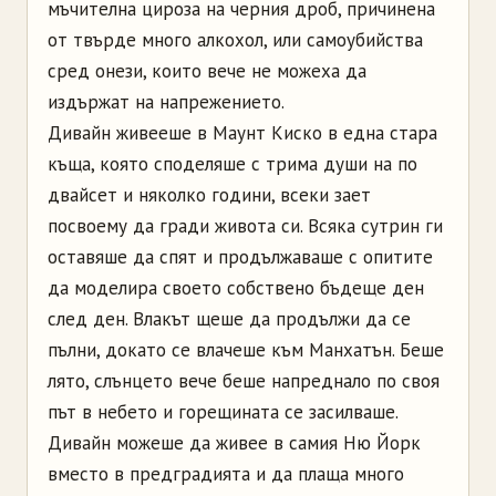
мъчителна цироза на черния дроб, причинена
от твърде много алкохол, или самоубийства
сред онези, които вече не можеха да
издържат на напрежението.
Дивайн живееше в Маунт Киско в една стара
къща, която споделяше с трима души на по
двайсет и няколко години, всеки зает
посвоему да гради живота си. Всяка сутрин ги
оставяше да спят и продължаваше с опитите
да моделира своето собствено бъдеще ден
след ден. Влакът щеше да продължи да се
пълни, докато се влачеше към Манхатън. Беше
лято, слънцето ве­че беше напреднало по своя
път в небето и горещината се засилваше.
Дивайн можеше да живее в самия Ню Йорк
вместо в предградията и да плаща много