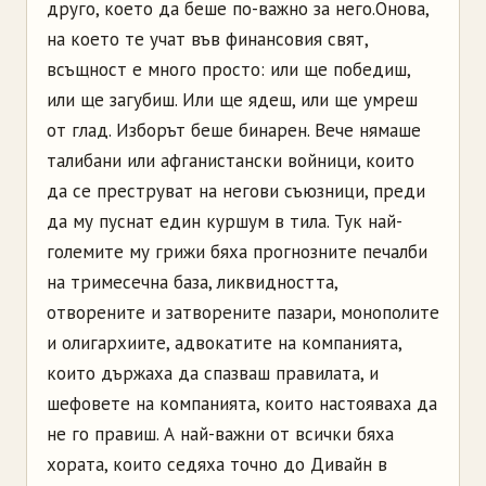
друго, което да бе­ше по-важно за него.
Онова,
на което те учат във финансовия свят,
всъщност е много просто: или ще победиш,
или ще загубиш. Или ще ядеш, или ще умреш
от глад. Изборът беше бинарен. Вече нямаше
талибани или афганистански войници, които
да се преструват на негови съюзници, преди
да му пуснат един куршум в тила. Тук най-
големите му грижи бяха прогнозните печалби
на тримесечна база, ликвидността,
отворените и затворените пазари, монополите
и олигархиите, адвокатите на компанията,
които държаха да спазваш правилата, и
шефовете на компанията, които настояваха да
не го правиш. А най-важни от всички бяха
хората, които седяха точно до Дивайн в