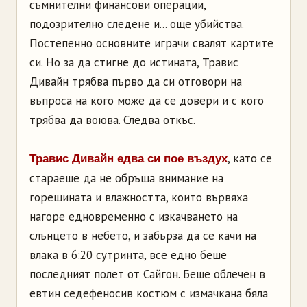
съмнителни финансови операции,
подозрително следене и... още убийства.
Постепенно основните играчи свалят картите
си. Но за да стигне до истината, Травис
Дивайн трябва първо да си отговори на
въпроса на кого може да се довери и с кого
трябва да воюва. Следва откъс.
, като се
Травис Дивайн едва си пое въздух
стараеше да не обръща внимание на
горещината и влажността, които вървяха
нагоре едновременно с изкачването на
слънцето в небето, и забърза да се качи на
влака в 6:20 сутринта, все едно беше
последният полет от Сайгон. Беше облечен в
евтин седефеносив костюм с измачкана бяла