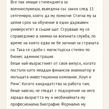
Все пак имаше стипендията за
военнослужещи, въведена със закон след 11
септември, която да му помогне. Стигна му за
целия срок на обучение в един държавен
университет в същия щат. Струваше му се
справедливо в замяна на военната служба, по
време на която едва не бе загинал за страната
си. Така се сдоби с магистърска степен по
бизнес администрация.
Беше най-възрастният от своя випуск, когато
постъпи като младши финансов анализатор в
могъщата инвестиционна компания „Коул и
Ричи“. Когато кандидатства за работа там,
беше наясно, че гледат с подозрение на него
заради възрастта му и необичайната му
професионална биография. Формално му