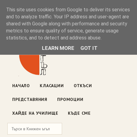
Книжен ъгъл
This site uses cookies from Google to deliver its services
and to analyze traffic. Your IP address and user-agent are
shared with Google along with performance and security
Блог на книжарницата — класации, откъси, нови книги
metrics to ensure quality of service, generate usage
ул. „Оборище" 117, София
· пон–пет 10:00–19:00 ·
statistics, and to detect and address abuse.
събота 10:00–16:00
LEARN MORE
GOT IT
НАЧАЛО
КЛАСАЦИИ
ОТКЪСИ
ПРЕДСТАВЯНИЯ
ПРОМОЦИИ
ХАЙДЕ НА УЧИЛИЩЕ
КЪДЕ СМЕ