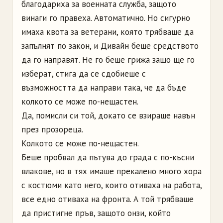
благодариха за военната служба, защото
винаги го правеха. Автоматично. Но сигурно
имаха квота за ветерани, която трябваше да
запълнят по закон, и Дивайн беше средството
да го направят. Не го беше грижа защо ще го
изберат, стига да се сдобиеше с
възможността да направи така, че да бъде
колкото се може по-нещастен.
Да, помисли си той, докато се взираше навън
през прозореца.
Колкото се може по-нещастен.
Беше пробвал да пътува до града с по-късни
влакове, но в тях имаше прекалено много хора
с костюми като него, които отиваха на работа,
все едно отиваха на фронта. А той трябваше
да пристигне пръв, защото онзи, който