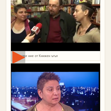
Това сме ние от Книжен ъгъл