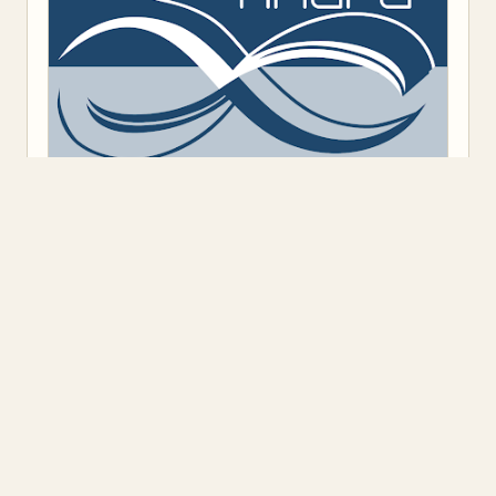
Предоставено от
Blogger
.
Класация
(9)
Откъс
(11)
Представяне
(16)
Промоция
(1)