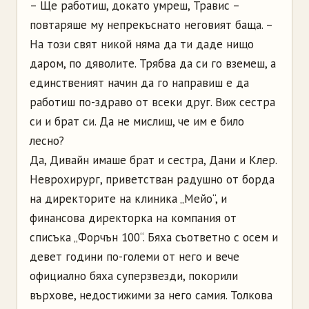
– Ще работиш, докато умреш, Травис –
повтаряше му непрекъснато неговият баща. –
На този свят никой няма да ти даде нищо
даром, по дяволите. Трябва да си го вземеш, а
единственият начин да го направиш е да
работиш по-здраво от всеки друг. Виж сестра
си и брат си. Да не мислиш, че им е било
лесно?
Да, Дивайн имаше брат и сестра, Дани и Клер.
Неврохирург, приветстван радушно от борда
на директорите на клиника „Мейо“, и
финансова директорка на компания от
списъка „Форчън 100“. Бяха съответно с осем и
девет години по-големи от него и вече
официално бяха суперзвезди, покорили
върхове, недостижими за него самия. Толкова