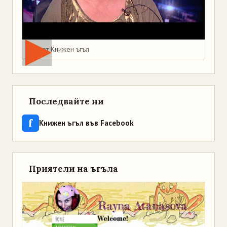
Мая от Книжен ъгъл
Последвайте ни
f
Книжен ъгъл във Facebook
Приятели на ъгъла