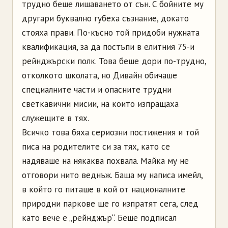
трудно беше лишаването от сън. С бойните му
другари буквално губеха съзнание, докато
стояха прави. По-късно той придоби нужната
квалификация, за да постъпи в елитния 75-и
рейнджърски полк. Това беше дори по-трудно,
отколкото школата, но Дивайн обичаше
специалните части и опасните трудни
светкавични мисии, на които изпращаха
служещите в тях.
Всичко това бяха сериозни постижения и той
писа на родителите си за тях, като се
надяваше на някаква похвала. Майка му не
отговори нито веднъж. Баща му написа имейл,
в който го питаше в кой от националните
природни паркове ще го изпратят сега, след
като вече е „рейнджър“. Беше подписал