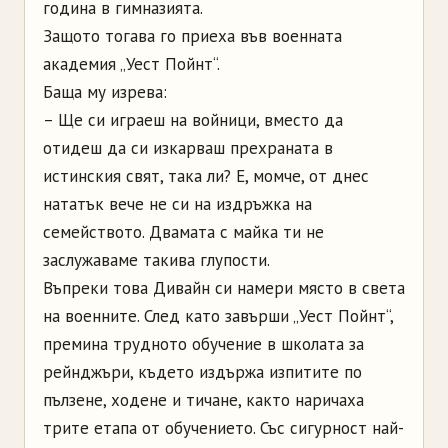
година в гимназията.
Защото тогава го приеха във военната
академия „Уест Пойнт“.
Баща му изрева:
– Ще си играеш на войници, вместо да
отидеш да си изкарваш прехраната в
истинския свят, така ли? Е, момче, от днес
нататък вече не си на издръжка на
семейството. Двамата с майка ти не
заслужаваме такива глупости.
Въпреки това Дивайн си намери място в света
на военните. След като завърши „Уест Пойнт“,
премина трудното обучение в школата за
рейнджъри, където издържа изпитите по
пълзене, ходене и тичане, както наричаха
трите етапа от обучението. Със сигурност най-