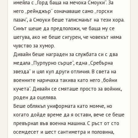
имейла с „Горд баща на мечока Смоуки“. За
него „рейнджър“ означаваше само „горски
пазач“, а Смоуки беше талисманът на тези хора.
Синът щеше да предположи, че баща му се
шегува, ако не беше сигурен, че човекът няма
чувство за хумор.
Дивайн беше награден за службата си с два
медала „Пурпурно сърце“, една „Сребърна
звезда“ и цял куп други отличия. В света на
военните наричаха такива като него „бойни
кучета“. Дивайн се смяташе просто за войник,
роден да оцелява.
Беше облякъл униформата като момче, но
когато дойде време да я остави, вече се беше
превърнал във военна машина. С ръст от сто
осемдесет и шест сантиметра и половина,