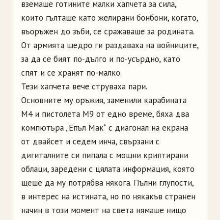
вземаше готините малки хапчета за сила,
които гълташе като желирани бонбони, когато,
въоръжен до зъби, се сражаваше за родината.
От армията щедро ги раздаваха на войниците,
за да се бият по-дълго и по-усърдно, като
спят и се хранят по-малко.
Тези хапчета вече струваха пари.
Основните му оръжия, заменили карабината
М4 и пистолета М9 от едно време, бяха два
компютъра „Епъл Мак“ с диагонал на екрана
от двайсет и седем инча, свързани с
дигиталните си пипала с мощни криптирани
облаци, заредени с цялата информация, която
щеше да му потрябва някога. Пълни глупости,
в интерес на истината, но по някакъв странен
начин в то­зи момент на света нямаше нищо