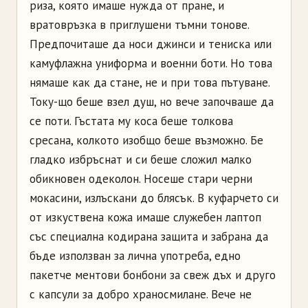
риза, която имаше нужда от пране, и
вратовръзка в приглушени тъмни тонове.
Предпочиташе да носи джинси и тениска или
камуфлажна униформа и военни боти. Но това
нямаше как да стане, не и при това пътуване.
Току-що беше взел душ, но вече започваше да
се поти. Гъстата му коса беше толкова
сресана, колкото изобщо беше възможно. Бе
гладко избръснат и си беше сложил малко
обикновен одеколон. Носеше стари черни
мокасини, излъскани до блясък. В куфарчето си
от изкуствена кожа имаше служебен лаптоп
със специална кодирана защита и забрана да
бъде използван за лична употреба, едно
пакетче ментови бонбони за свеж дъх и друго
с капсули за добро храносмилане. Вече не