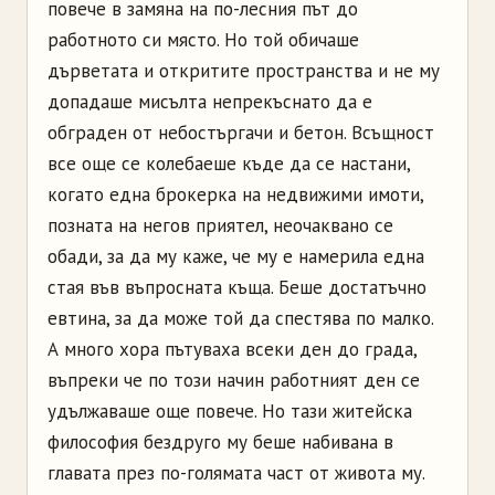
повече в замяна на по-лесния път до
работното си място. Но той обичаше
дърветата и откритите пространства и не му
допадаше мисълта непрекъснато да е
обграден от небостъргачи и бетон. Всъщност
все още се колебаеше къде да се настани,
когато една брокерка на недвижими имоти,
позната на негов приятел, неочаквано се
обади, за да му каже, че му е намерила една
стая във въпросната къща. Беше достатъчно
евтина, за да може той да спестява по малко.
А много хора пътуваха всеки ден до града,
въпреки че по този начин работният ден се
удължаваше още повече. Но тази житейска
философия бездруго му беше набивана в
главата през по-голямата част от живота му.