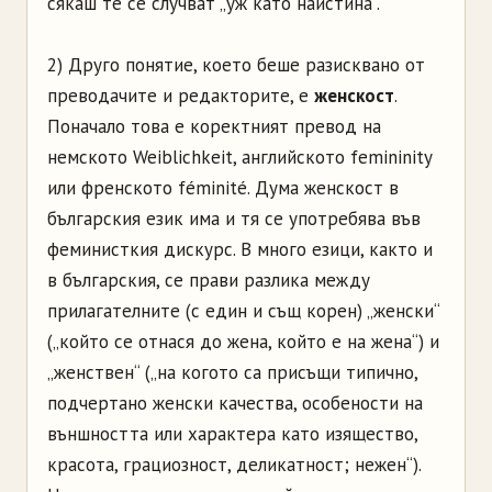
сякаш те се случват „уж като наистина“.
2) Друго понятие, което беше разисквано от
преводачите и редакторите, е
женскост
.
Поначало това е коректният превод на
немското Weiblichkeit, английското femininity
или френското féminité. Дума женскост в
българския език има и тя се употребява във
феминисткия дискурс. В много езици, както и
в българския, се прави разлика между
прилагателните (с един и същ корен) „женски“
(„който се отнася до жена, който е на жена“) и
„женствен“ („на когото са присъщи типично,
подчертано женски качества, особености на
външността или характера като изящество,
красота, грациозност, деликатност; нежен“).