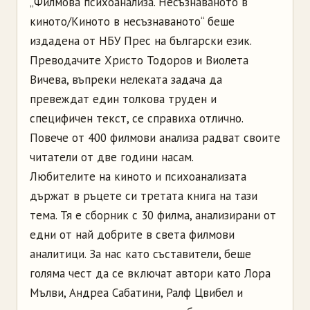
„Филмова психоанализа. Несъзнаваното в
киното/Киното в несъзнаваното“ беше
издадена от НБУ Прес на български език.
Преводачите Христо Тодоров и Виолета
Вичева, въпреки нелеката задача да
превеждат един толкова труден и
специфичен текст, се справиха отлично.
Повече от 400 филмови анализа радват своите
читатели от две години насам.
Любителите на киното и психоанализата
държат в ръцете си третата книга на тази
тема. Тя е сборник с 30 филма, анализирани от
едни от най добрите в света филмови
аналитици. За нас като съставители, беше
голяма чест да се включат автори като Лора
Мълви, Андреа Сабатини, Ралф Цвибел и