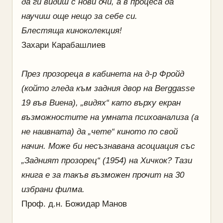
да ги видиш с нови очи, а в процеса да
научиш още нещо за себе си.
Блестяща киноколекция!
Захари Карабашлиев
През прозореца в кабинета на д-р Фройд
(който гледа към задния двор на Berggasse
19 във Виена), „видях“ като върху екран
възможностите на умната психоанализа (а
не наивната) да „чете“ киното по свой
начин. Може би несъзнавана асоциация със
„Задният прозорец“ (1954) на Хичкок? Тази
книга е за такъв възможен прочит на 30
избрани филма.
Проф. д.н. Божидар Манов