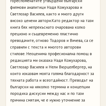
гореспоменатите утвърдени български
филмови аналитици Надя Кожухарова и
Светлозар Василев, както и много други
високо ценени автори.
Като редактор на тази
книга бях непрекъснато очарована колко
прецизно и същевременно пластично
преводачите, отново Тодоров и Вичева, са се
справили с текста и многото авторови
стилове. Неоценима професионална помощ в
редакцията ми оказаха Надя Кожухарова,
Светлозар Василев и Нели Вюрцелбергер, на
които изказвам моята голяма благодарност за
тяхната работа и всеотдайност. Преводът на
български на няколко термина и концепции
породиха дискусии между нас и по тази
причина смятам, че е нужно уточнение за