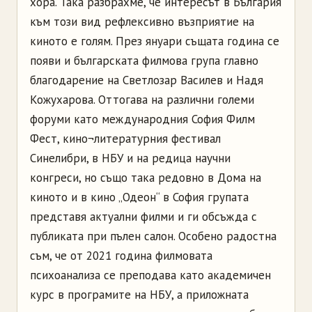
хора. Така разбрахме, че интересът в България
към този вид рефлексивно възприятие на
киното е голям. През януари същата година се
появи и българската филмова група главно
благодарение на Светлозар Василев и Надя
Кожухарова. Оттогава на различни големи
форуми като международния София Филм
Фест, кино¬литературния фестивал
Синелибри, в НБУ и на редица научни
конгреси, но също така редовно в Дома на
киното и в кино „Одеон“ в София групата
представя актуални филми и ги обсъжда с
публиката при пълен салон. Особено радостна
съм, че от 2021 година филмовата
психоанализа се преподава като академичен
курс в програмите на НБУ, а приложната