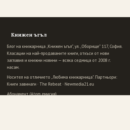
Книжен ъгъл
Блог на книжарница „Книжен ъгъл", ул. „Оборище" 117, София.
Класации на най-продаваните книги, откъси от нови
заглавия и книжни новини — всяка седмица от 2008 г.
насам.
Носител на отличието „Любима книжарница". Партньори:
Книги завинаги
·
The Rebeat
·
Newmedia21.eu
Абонамент (Atom емисия)
Издателства
4Publishing
Рива