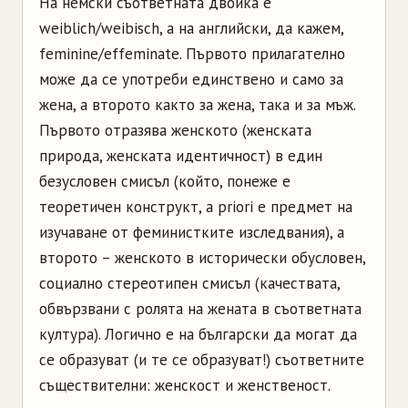
На немски съответната двойка е
weiblich/weibisch, а на английски, да кажем,
feminine/effeminate. Първото прилагателно
може да се употреби единствено и само за
жена, а второто както за жена, така и за мъж.
Първото отразява женското (женската
природа, женската идентичност) в един
безусловен смисъл (който, понеже е
теоретичен конструкт, a priori е предмет на
изучаване от феминистките изследвания), а
второто – женското в исторически обусловен,
социално стереотипен смисъл (качествата,
обвързвани с ролята на жената в съответната
култура). Логично е на български да могат да
се образуват (и те се образуват!) съответните
съществителни: женскост и женственост.