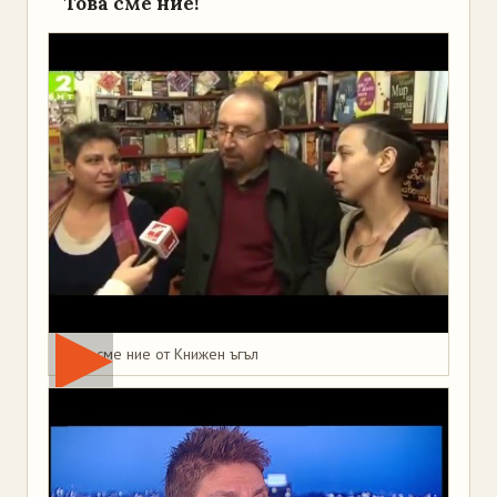
Това сме ние!
Това сме ние от Книжен ъгъл