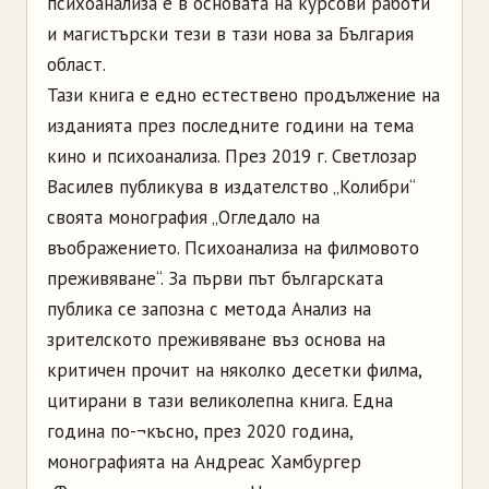
психоанализа е в основата на курсови работи
и магистърски тези в тази нова за България
област.
Тази книга е едно естествено продължение на
изданията през последните години на тема
кино и психоанализа. През 2019 г. Светлозар
Василев публикува в издателство „Колибри“
своята монография „Огледало на
въображението. Психоанализа на филмовото
преживяване“. За първи път българската
публика се запозна с метода Анализ на
зрителското преживяване въз основа на
критичен прочит на няколко десетки филма,
цитирани в тази великолепна книга. Една
година по-¬късно, през 2020 година,
монографията на Андреас Хамбургер