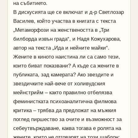
на събитието.
В дискусията ще се включат и д-р Светлозар
Василев, който участва в книгата с текста
„Метаморфози на женствеността в „Три
билборда извън града“, и Надя Кожухарова,
автор на текста „Ида и нейните майки“.
Жените в киното наистина ли са само тези,
които биват показвани? А къде са жените в
публиката, зад камерата? Ако звездите и
звездичките най-вече от холивудския
мейнстрийм – както правилно отбелязва
феминистката психоаналитична филмова
критика – трябва да предложат на мъжкия
поглед пиршество за очите и възможност за
себеутвърждаване, каква тогава е ролята на
жените, които не отговарят на този шаблон: