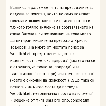
Важни са и разсъжденията на преводачите за
отделните понятия, които не само показват
големите знания, които те притежават, но и
тяхното голямо значение за обогатяването на
езика. Затова и си позволявам на това място
да цитирам мислите на преводача Христо
Тодоров: „На много от местата приех за
Weiblichkeit предложенията „женска
идентичност“, „женска природа“ (където ми се
е струвало, че точно за „природа“ и за
„идентичност“ се говори) или само „женското“
(което е синоним на „женскост“). Също така си
позволих на много места да преведа
Weiblichkeit метонимично просто като „жена“
– решение от типа pars pro toto, concretum