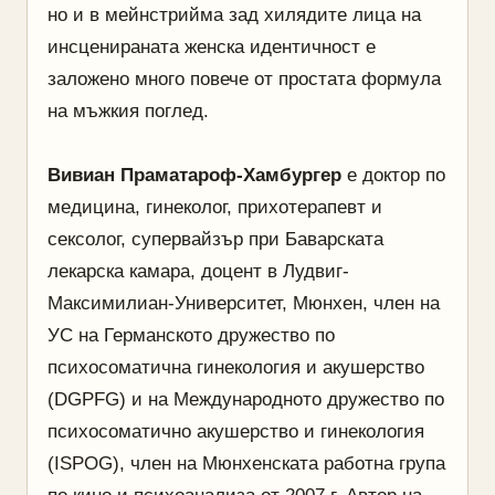
но и в мейнстрийма зад хилядите лица на
инсценираната женска идентичност е
заложено много повече от простата формула
на мъжкия поглед.
Вивиан Праматароф-Хамбургер
е доктор по
медицина, гинеколог, прихотерапевт и
сексолог, супервайзър при Баварската
лекарска камара, доцент в Лудвиг-
Максимилиан-Университет, Мюнхен, член на
УС на Германското дружество по
психосоматична гинекология и акушерство
(DGPFG) и на Международното дружество по
психосоматично акушерство и гинекология
(ISPOG), член на Мюнхенската работна група