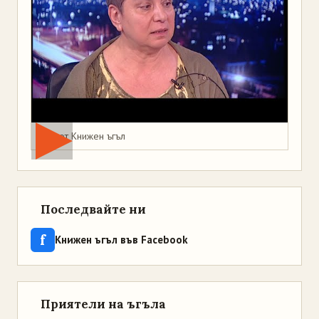
Мая от Книжен ъгъл
Последвайте ни
f
Книжен ъгъл във Facebook
Приятели на ъгъла