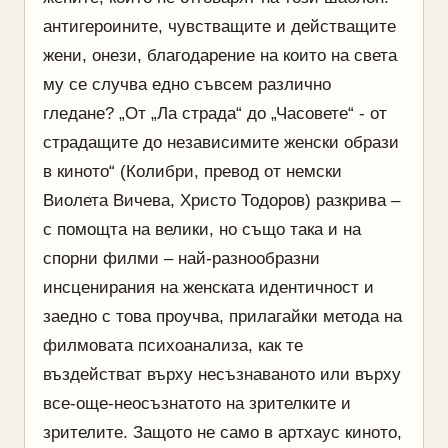
антигероините, чувстващите и действащите
жени, онези, благодарение на които на света
му се случва едно съвсем различно
гледане? „От „Ла страда“ до „Часовете“ - от
страдащите до независимите женски образи
в киното“ (Колибри, превод от немски
Виолета Вичева, Христо Тодоров) разкрива –
с помощта на велики, но също така и на
спорни филми – най-разнообразни
инсценирания на женската идентичност и
заедно с това проучва, прилагайки метода на
филмовата психоанализа, как те
въздействат върху несъзнаваното или върху
все-още-неосъзнатото на зрителките и
зрителите. Защото не само в артхаус киното,