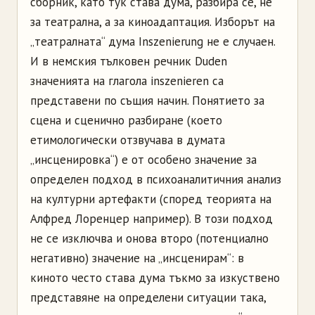
сборник, като тук става дума, разбира се, не
за театрална, а за киноадаптация. Изборът на
„театралната“ дума Inszenierung не е случаен.
И в немския тълковен речник Duden
значенията на глагола inszenieren са
представени по същия начин. Понятието за
сцена и сценично разбиране (което
етимологически отзвучава в думата
„инсценировка“) е от особено значение за
определен подход в психоаналитичния анализ
на културни артефакти (според теорията на
Алфред Лоренцер например). В този подход
не се изключва и онова второ (потенциално
негативно) значение на „инсценирам“: в
киното често става дума тъкмо за изкуствено
представяне на определени ситуации така,