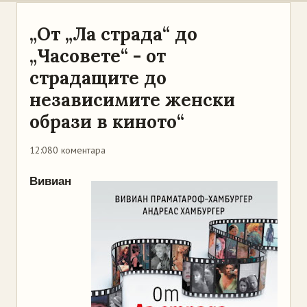
„От „Ла страда“ до
„Часовете“ - от
страдащите до
независимите женски
образи в киното“
12:08
0 коментара
Вивиан