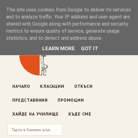
Книжен ъгъл
This site uses cookies from Google to deliver its services
and to analyze traffic. Your IP address and user-agent are
shared with Google along with performance and security
Блог на книжарницата — класации, откъси, нови книги
metrics to ensure quality of service, generate usage
ул. „Оборище" 117, София
· пон–пет 10:00–19:00 ·
statistics, and to detect and address abuse.
събота 10:00–16:00
LEARN MORE
GOT IT
НАЧАЛО
КЛАСАЦИИ
ОТКЪСИ
ПРЕДСТАВЯНИЯ
ПРОМОЦИИ
ХАЙДЕ НА УЧИЛИЩЕ
КЪДЕ СМЕ