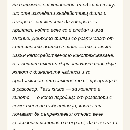
да излезете от киносалон, след като току-
що сте изгледали въздействащ филм и
изгаряте от желание да говорите с
приятел, който вече го е гледал и има
мнение. Добрите филми се различават от
останалите именно с това — те живеят
извън непосредственото кинопреживяване,
в известен смисъл дори започват своя друг
живот с финалните надписи и го
продължават или самите те се превръщат
в разговор. Тази книга — за жените в
киното — е като поредица от разговори с
компетентни събеседници, които ти
помагат да съпреживееш отново вече
класически истории от екрана, да пожелаеш