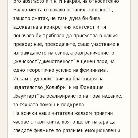
pro abstracto и т.н. И накрая, на относително
малко места отначало оставих „женскост“,
защото смятах, че тази дума би била
адекватна в конкретния контекст и тя
поначало би трябвало да присъства в нашия
превод: ние, преводачите, също участваме в
изграждането на езика, а разграничението
„женскост“/„женственост“ е ценен плод на
едно теоретично усилие на феминизма“.
Искам с удоволствие да благодаря на
издателство „Колибри“ и на Фондация
„Баумгарт“ за реализирането на това издание,
за тяхната помощ и подкрепа.
На всички наши читатели желаем приятни
часове с тази книга, която ще ви накара да
гледате филмите по различен емоционален и