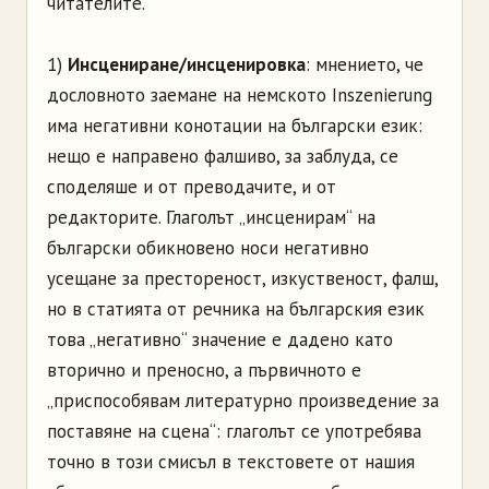
читателите.
1)
Инсцениране/инсценировка
: мнението, че
дословното заемане на немското Inszenierung
има негативни конотации на български език:
нещо е направено фалшиво, за заблуда, се
споделяше и от преводачите, и от
редакторите. Глаголът „инсценирам“ на
български обикновено носи негативно
усещане за престореност, изкуственост, фалш,
но в статията от речника на българския език
това „негативно“ значение е дадено като
вторично и преносно, а първичното е
„приспособявам литературно произведение за
поставяне на сцена“: глаголът се употребява
точно в този смисъл в текстовете от нашия