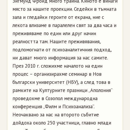
Зигмунд Фройд много трайна. Киното е винаги
място за нашите проекции. Седейки в тъмната
зала и гледайки героите от екрана, ние с
лекота влизаме в паралелен свят за два часа и
преживяваме по един или друг начин
реалността там. Нашите преживявания,
подпомогнати от психоаналитичния подход,
ни дават много информация за нас самите.
През 2010 г. сложихме началото на един
процес – организирахме семинар в Нов
български университет (НБУ), а след това в
рамките на Kултурните празници „Аполония“
проведохме в Созопол международна
конференция „Филм и Психоанализа“.
Неочаквано за нас на второто събитие
дойдоха около 250 участници, главно млади