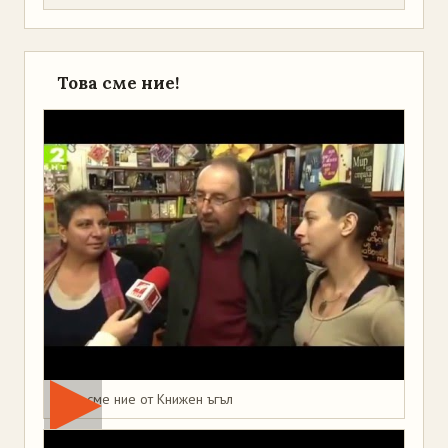
Това сме ние!
Това сме ние от Книжен ъгъл