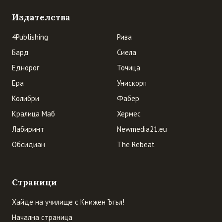
Издателства
4Publishing
Рива
Бард
Сиела
Еднорог
Точица
Ера
Унискорп
Колибри
Фабер
Кралица Маб
Хермес
Лабиринт
Newmedia21.eu
Обсидиан
The Rebeat
Страници
Хайде на училище с Книжен Ъгъл!
Начална страница