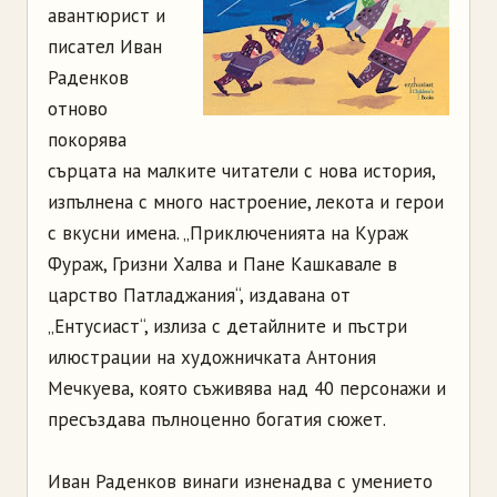
авантюрист и
писател Иван
Раденков
отново
покорява
сърцата на малките читатели с нова история,
изпълнена с много настроение, лекота и герои
с вкусни имена. „Приключенията на Кураж
Фураж, Гризни Халва и Пане Кашкавале в
царство Патладжания“, издавана от
„Ентусиаст“, излиза с детайлните и пъстри
илюстрации на художничката Антония
Мечкуева, която съживява над 40 персонажи и
пресъздава пълноценно богатия сюжет.
Иван Раденков винаги изненадва с умението