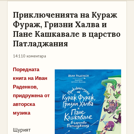
Приключенията на Кураж
Фураж, Гризни Халва и
Пане Кашкавале в царство
Патладжания
14:11
0 коментара
Поредната
книга на Иван
Раденков,
придружена от
авторска
музика
Щурият