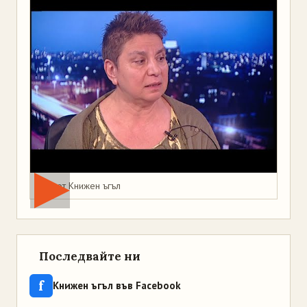
Мая от Книжен ъгъл
Последвайте ни
f
Книжен ъгъл във Facebook