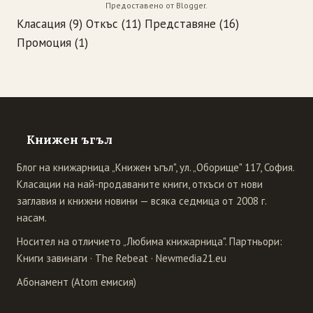
Предоставено от
Blogger
.
Класация
(9)
Откъс
(11)
Представяне
(16)
Промоция
(1)
Книжен ъгъл
Блог на книжарница „Книжен ъгъл", ул. „Оборище" 117, София.
Класации на най-продаваните книги, откъси от нови
заглавия и книжни новини — всяка седмица от 2008 г.
насам.
Носител на отличието „Любима книжарница". Партньори:
Книги завинаги
·
The Rebeat
·
Newmedia21.eu
Абонамент (Atom емисия)