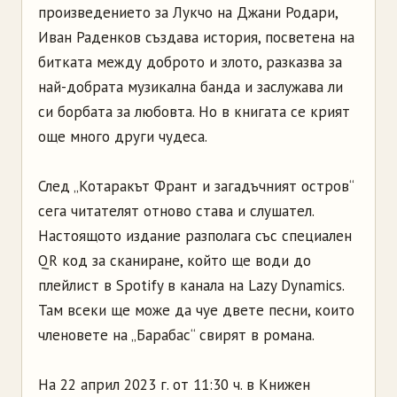
произведението за Лукчо на Джани Родари,
Иван Раденков създава история, посветена на
битката между доброто и злото, разказва за
най-добрата музикална банда и заслужава ли
си борбата за любовта. Но в книгата се крият
още много други чудеса.
След „Котаракът Франт и загадъчният остров“
сега читателят отново става и слушател.
Настоящото издание разполага със специален
QR код за сканиране, който ще води до
плейлист в Spotify в канала на Lazy Dynamics.
Там всеки ще може да чуе двете песни, които
членовете на „Барабас“ свирят в романа.
На 22 април 2023 г. от 11:30 ч. в Книжен