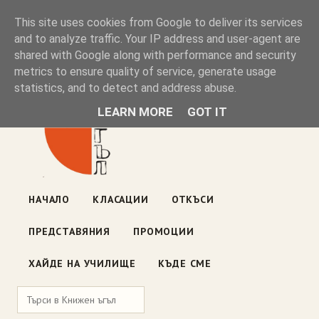
Книжен ъгъл
This site uses cookies from Google to deliver its services
and to analyze traffic. Your IP address and user-agent are
shared with Google along with performance and security
Блог на книжарницата — класации, откъси, нови книги
metrics to ensure quality of service, generate usage
ул. „Оборище" 117, София
· пон–пет 10:00–19:00 ·
statistics, and to detect and address abuse.
събота 10:00–16:00
LEARN MORE
GOT IT
НАЧАЛО
КЛАСАЦИИ
ОТКЪСИ
ПРЕДСТАВЯНИЯ
ПРОМОЦИИ
ХАЙДЕ НА УЧИЛИЩЕ
КЪДЕ СМЕ