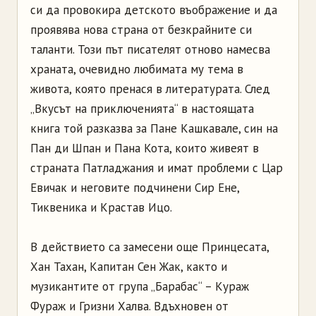
си да провокира детското въображение и да
проявява нова страна от безкрайните си
таланти. Този път писателят отново намесва
храната, очевидно любимата му тема в
живота, която пренася в литературата. След
„Вкусът на приключенията“ в настоящата
книга той разказва за Пане Кашкавале, син на
Пан ди Шпан и Пана Кота, които живеят в
страната Патладжания и имат проблеми с Цар
Евичак и неговите подчинени Сир Ене,
Тиквеника и Крастав Ицо.
В действието са замесени още Принцесата,
Хан Тахан, Капитан Сен Жак, както и
музикантите от група „Барабас“ – Кураж
Фураж и Гризни Халва. Вдъхновен от