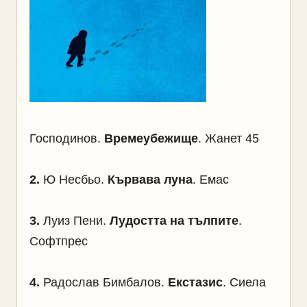
Господинов.
Времеубежище
. Жанет 45
2
.
Ю Несбьо.
Кървава луна
. Емас
3
.
Луиз Пени.
Лудостта на тълпите
.
Софтпрес
4.
Радослав Бимбалов.
Екстазис
. Сиела