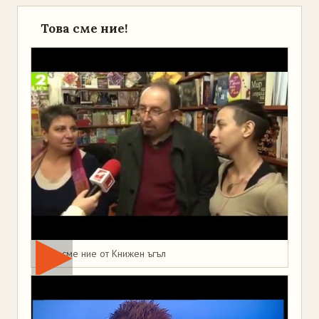
Това сме ние!
Това сме ние от Книжен ъгъл