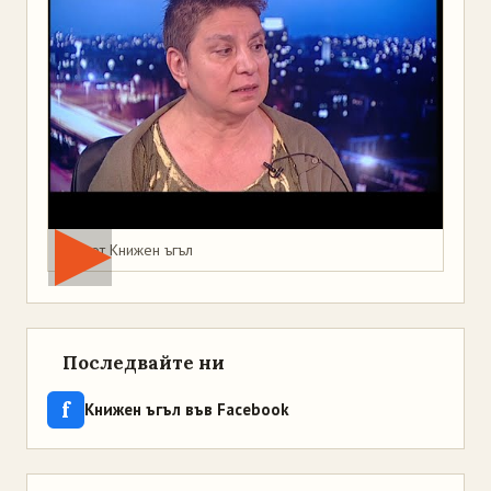
Мая от Книжен ъгъл
Последвайте ни
f
Книжен ъгъл във Facebook