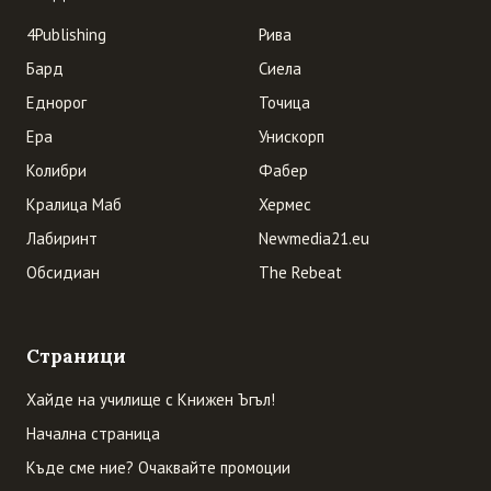
4Publishing
Рива
Бард
Сиела
Еднорог
Точица
Ера
Унискорп
Колибри
Фабер
Кралица Маб
Хермес
Лабиринт
Newmedia21.eu
Обсидиан
The Rebeat
Страници
Хайде на училище с Книжен Ъгъл!
Начална страница
Къде сме ние? Очаквайте промоции