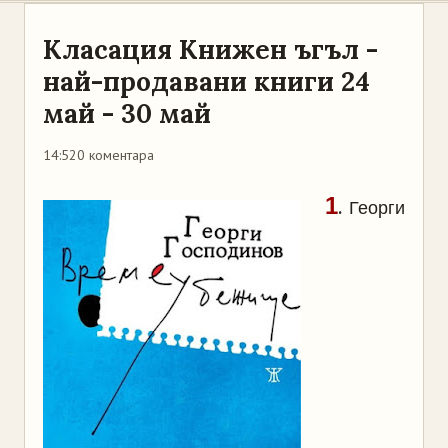
Класация Книжен ъгъл -
най-продавани книги 24
май - 30 май
14:52
0 коментара
1
.
Георги