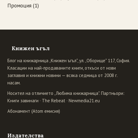
Промоция
(1)
Книжен ъгъл
Блог на книжарница „Книжен ъгъл", ул. „Оборище" 117, София.
Класации на най-продаваните книги, откъси от нови
заглавия и книжни новини — всяка седмица от 2008 г.
насам.
Носител на отличието „Любима книжарница". Партньори:
Книги завинаги
·
The Rebeat
·
Newmedia21.eu
Абонамент (Atom емисия)
Издателства