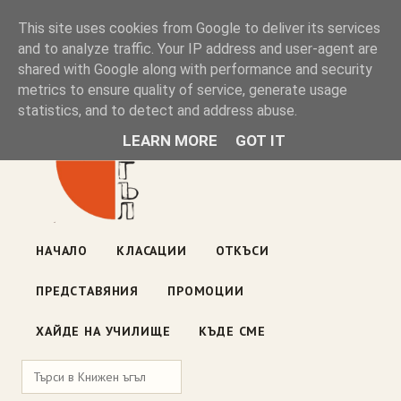
Книжен ъгъл
This site uses cookies from Google to deliver its services
and to analyze traffic. Your IP address and user-agent are
shared with Google along with performance and security
Блог на книжарницата — класации, откъси, нови книги
metrics to ensure quality of service, generate usage
ул. „Оборище" 117, София
· пон–пет 10:00–19:00 ·
statistics, and to detect and address abuse.
събота 10:00–16:00
LEARN MORE
GOT IT
НАЧАЛО
КЛАСАЦИИ
ОТКЪСИ
ПРЕДСТАВЯНИЯ
ПРОМОЦИИ
ХАЙДЕ НА УЧИЛИЩЕ
КЪДЕ СМЕ