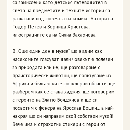
са замислени като детския пътеводител в
света на предметите и техните истории са
разказани под формата на комикс. Автори са
Тодор Петев и Зорница Христова,
илюстрациите са на Сияна Захариева.
В „Още един ден в музея“ ще видим как
насекомите гласуват дали човекът е полезен
за природата или не; ще разговаряме с
праисторически животни, ще попътуваме из
Африка и българските фолклорни области, ще
разберем как се става хаджия, ще поговорим
с героите на Златю Бояджиев и ще си
посветим с фенера на Ярослав Вешин... а най-
накрая ще си направим свой собствен музей!
Вече има и страхотни стикери с герои от