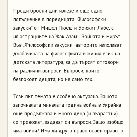
Преди броени дни излезе и още едно
попълнение в поредицата „Философски
закуски“ от Мишел Пюеш и Брижит Лабе, с
илюстрациите на Жак Азам: „Войната и мирът”.
Във „Философски закуски” авторите използват
дълбочината на философията и живия език на
детската литература, за да търсят отговори
на различни въпроси. Въпроси, които
безпокоят децата, но не само тях.
Този път темата е особено актуална. Защото
започналата миналата година война в Украйна
още продължава и много деца (и възрастни)
се тревожат, задават си въпроси. Защо изобщо
има войни? Има ли друго право освен правото