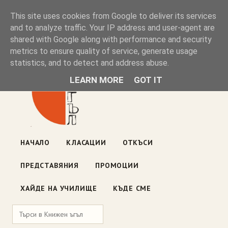
Книжен ъгъл
This site uses cookies from Google to deliver its services
and to analyze traffic. Your IP address and user-agent are
shared with Google along with performance and security
Блог на книжарницата — класации, откъси, нови книги
metrics to ensure quality of service, generate usage
ул. „Оборище" 117, София
· пон–пет 10:00–19:00 ·
statistics, and to detect and address abuse.
събота 10:00–16:00
LEARN MORE
GOT IT
НАЧАЛО
КЛАСАЦИИ
ОТКЪСИ
ПРЕДСТАВЯНИЯ
ПРОМОЦИИ
ХАЙДЕ НА УЧИЛИЩЕ
КЪДЕ СМЕ