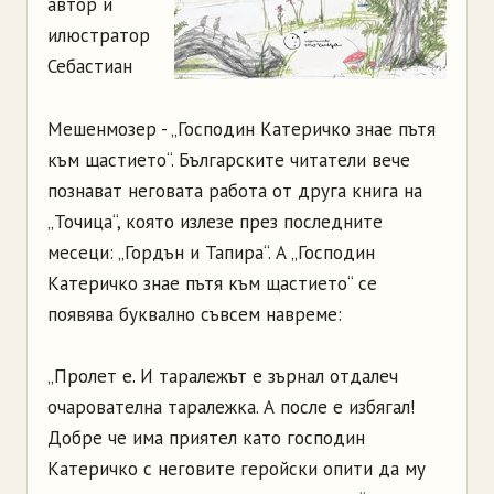
автор и
илюстратор
Себастиан
Мешенмозер - „Господин Катеричко знае пътя
към щастието“. Българските читатели вече
познават неговата работа от друга книга на
„Точица“, която излезе през последните
месеци: „Гордън и Тапира“. А „Господин
Катеричко знае пътя към щастието“ се
появява буквално съвсем навреме:
„Пролет е. И таралежът е зърнал отдалеч
очарователна таралежка. А после е избягал!
Добре че има приятел като господин
Катеричко с неговите геройски опити да му