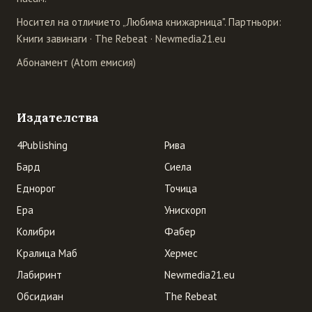
Носител на отличието „Любима книжарница". Партньори:
Книги завинаги
·
The Rebeat
·
Newmedia21.eu
Абонамент (Atom емисия)
Издателства
4Publishing
Рива
Бард
Сиела
Еднорог
Точица
Ера
Унискорп
Колибри
Фабер
Кралица Маб
Хермес
Лабиринт
Newmedia21.eu
Обсидиан
The Rebeat