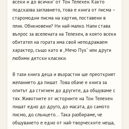
всеки и до всички“ от Тон Телехен. Както
подсказва заглавието, това е книга от писма –
старомодни писма на хартия, поставени в
плик. Обикновени? Ни най-малко. Нали става
въпрос за вселената на Телехен, в която всеки
обитател на гората има свой неподражаем
характер, също като в „Мечо Пух“ или други
любими детски класики.
В тази книга деца и възрастни ще преоткрият
желанието да пишат. Това обаче е книга за
опитът да стигнем до другите, да общуваме с
тях. Животните от историите на Тон Телехен
пишат едно до друго, до масата, до самото
писмо, до слънцето… Така разбираме, че
общуването е едно от най-творческите неща,