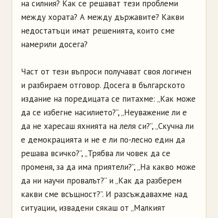
на силния? Как се решават тези проблеми
между хората? А между държавите? Какви
недостатъци имат решенията, които сме
намерили досега?
Част от тези въпроси получават своя логичен
и разбираем отговор. Досега в българското
издание на поредицата се питахме: „Как може
да се избегне насилието?”, „Неуважение ли е
да не харесаш яхнията на леля си?”, „Скучна ли
е демокрацията и не е ли по-лесно един да
решава всичко?”, „Трябва ли човек да се
променя, за да има приятели?”, „На какво може
да ни научи провалът?” и „Как да разберем
какви сме всъщност?”. И разсъждавахме над
ситуации, извадени сякаш от „Малкият