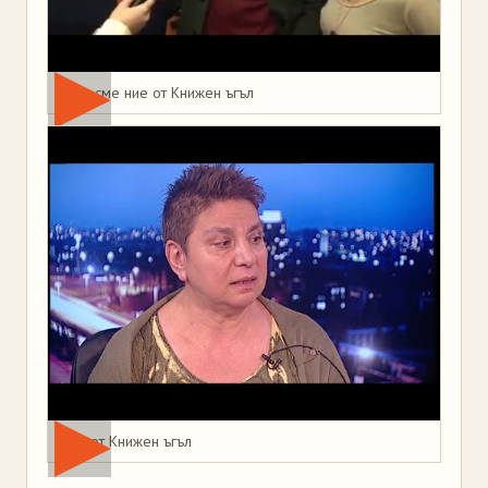
Това сме ние от Книжен ъгъл
Мая от Книжен ъгъл