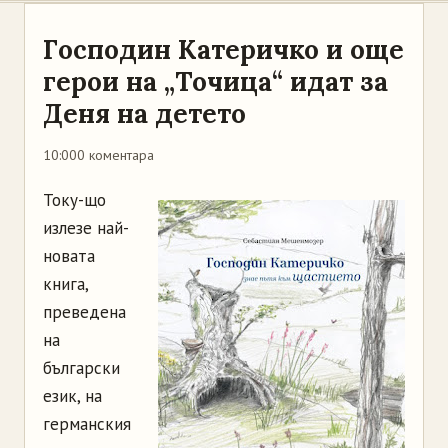
Господин Катеричко и още
герои на „Точица“ идат за
Деня на детето
10:00
0 коментара
Току-що
излезе най-
новата
книга,
преведена
на
български
език, на
германския