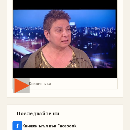
Мая от Книжен ъгъл
Последвайте ни
f
Книжен ъгъл във Facebook