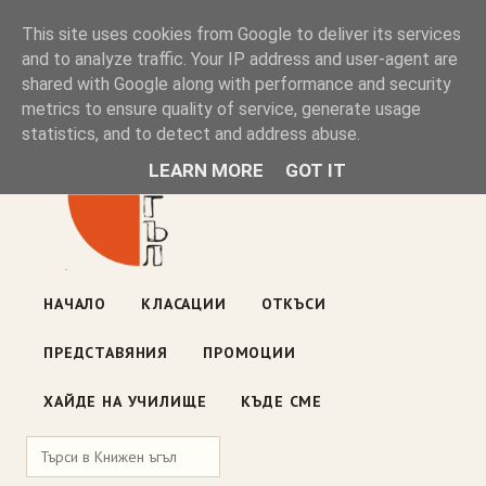
Книжен ъгъл
This site uses cookies from Google to deliver its services
and to analyze traffic. Your IP address and user-agent are
shared with Google along with performance and security
Блог на книжарницата — класации, откъси, нови книги
metrics to ensure quality of service, generate usage
ул. „Оборище" 117, София
· пон–пет 10:00–19:00 ·
statistics, and to detect and address abuse.
събота 10:00–16:00
LEARN MORE
GOT IT
НАЧАЛО
КЛАСАЦИИ
ОТКЪСИ
ПРЕДСТАВЯНИЯ
ПРОМОЦИИ
ХАЙДЕ НА УЧИЛИЩЕ
КЪДЕ СМЕ