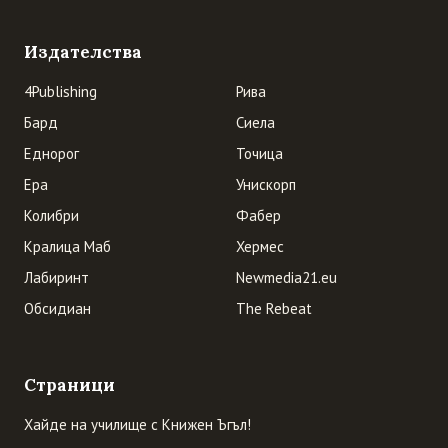
Издателства
4Publishing
Рива
Бард
Сиела
Еднорог
Точица
Ера
Унискорп
Колибри
Фабер
Кралица Маб
Хермес
Лабиринт
Newmedia21.eu
Обсидиан
The Rebeat
Страници
Хайде на училище с Книжен Ъгъл!