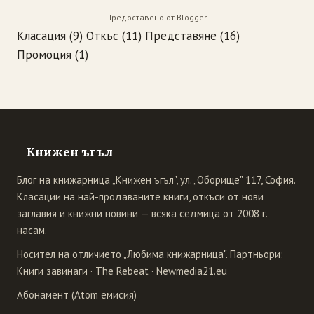
Предоставено от
Blogger
.
Класация
(9)
Откъс
(11)
Представяне
(16)
Промоция
(1)
Книжен ъгъл
Блог на книжарница „Книжен ъгъл", ул. „Оборище" 117, София.
Класации на най-продаваните книги, откъси от нови
заглавия и книжни новини — всяка седмица от 2008 г.
насам.
Носител на отличието „Любима книжарница". Партньори:
Книги завинаги
·
The Rebeat
·
Newmedia21.eu
Абонамент (Atom емисия)