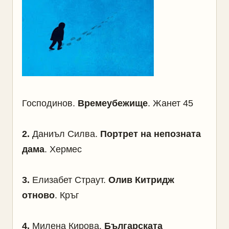
Господинов.
Времеубежище
. Жанет 45
2
.
Даниъл Силва.
Портрет на непозната
дама
. Хермес
3
.
Елизабет Страут.
Олив Китридж
отново
. Кръг
4.
Милена Кирова.
Българската