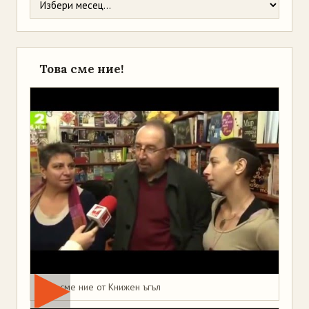
Това сме ние!
Това сме ние от Книжен ъгъл