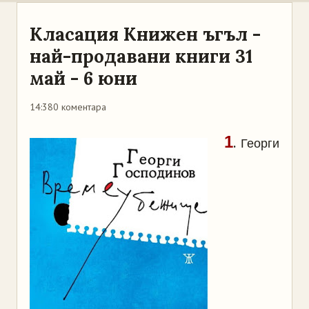
Класация Книжен ъгъл -
най-продавани книги 31
май - 6 юни
14:38
0 коментара
1
.
Георги