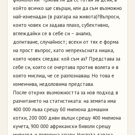
който всичко ще свърши, или да съм възможно
най-изненадан (в разгара на живота)?
Въпроси,
които човек си задава плахо, субективно,
вглеждайки се в себе си – анализ,
допитване, случайност; всеки от тях е форма
на прост въпрос, като непрекъсната нишка,
която човек следва: кой съм аз? Представа за
себе си, която се очертава против волята и в
която мислиш, че се разпознаваш. Но това е
изменчива, недоловима представа.
После открих възможността за нов подход в
разчитането на статистиката: на земята има
400 000 лъва срещу 60 милиона домашни
котки, 200 000 диви вълци срещу 400 милиона
кучета, 900 000 африкански биволи срещу
милиард и половина крави. Числата даваха