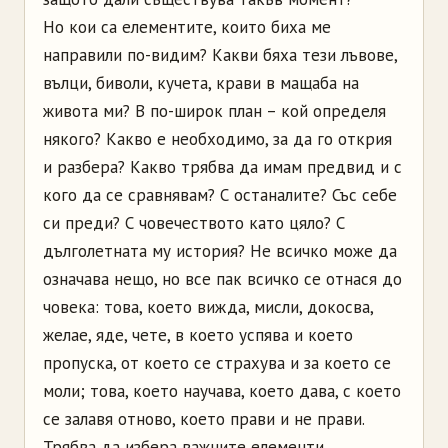
Но кои са елементите, които биха ме
направили по-видим? Какви бяха тези лъвове,
вълци, биволи, кучета, крави в мащаба на
живота ми? В по-широк план – кой определя
някого? Какво е необходимо, за да го открия
и разбера? Какво трябва да имам предвид и с
кого да се сравнявам? С останалите? Със себе
си преди? С човечеството като цяло? С
дълголетната му история? Не всичко може да
означава нещо, но все пак всичко се отнася до
човека: това, което вижда, мисли, докосва,
желае, яде, чете, в което успява и което
пропуска, от което се страхува и за което се
моли; това, което научава, което дава, с което
се залавя отново, което прави и не прави.
Трябва да избера важните елементи,