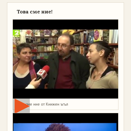
Това сме ние!
Това сме ние от Книжен ъгъл