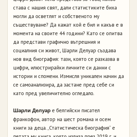
става с нашия свят, дали статистиките биха
могли да осветлят и собственото му
съществуване? Да кажат кой е бил и какъв е в
момента на своите 44 години? Като се опитва
да представи графично вътрешния и
социалния си живот, Шарли Делуар създава
нов вид биография: тази, която се разказва в
цифри, илюстрирайки личните си данни с
истории и спомени. Измисля уникален начин да
се самоанализира, да застане пред себе си
като пред увеличително огледало.
е белгийски писател
Шарли Делуар
франкофон, автор на шест романа и осем
книги за деца. „Статистическа биография“ е
петата му книга, която излиза през 2019 г. и