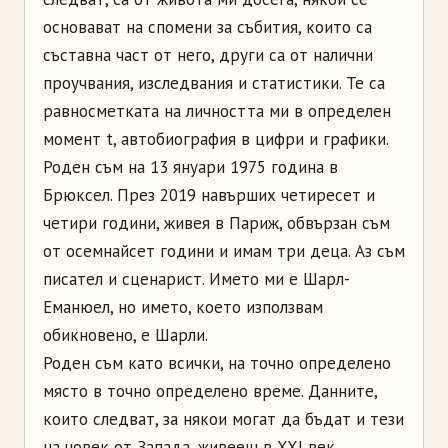
основават на спомени за събития, които са
съставна част от него, други са от налични
проучвания, изследвания и статистики. Те са
равносметката на личността ми в определен
момент t, автобиография в цифри и графики.
Роден съм на 13 януари 1975 година в
Брюксел. През 2019 навърших четиресет и
четири години, живея в Париж, обвързан съм
от осемнайсет години и имам три деца. Аз съм
писател и сценарист. Името ми е Шарл-
Еманюел, но името, което използвам
обикновено, е Шарли.
Роден съм като всички, на точно определено
място в точно определено време. Данните,
които следват, за някои могат да бъдат и тези
на човек от Запада, живеещ в XXI век.