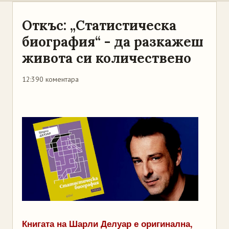
Откъс: „Статистическа
биография“ - да разкажеш
живота си количествено
12:39
0 коментара
Книгата на Шарли Делуар е оригинална,