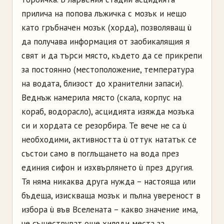
прилича на попова лъжичка с мозък и нещо
като гръбначен мозък (хорда), позволяващ ù
да получава информация от заобикалящия я
свят и да търси място, където да се прикрепи
за постоянно (местоположение, температура
на водата, близост до хранителни запаси).
Веднъж намерила място (скала, корпус на
кораб, водорасло), асцидията изяжда мозъка
си и хордата се резорбира. Те вече не са ù
необходими, активността ù оттук нататък се
състои само в поглъщането на вода през
единия сифон и изхвърлянето ù през другия.
Тя няма никаква друга нужда – настояща или
бъдеща, изискваща мозък и пълна увереност в
избора ù във Вселената – какво значение има,
че съществуват още хиляди места за