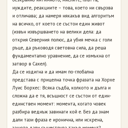
нуждите, реакциите – това, което ни свързва
и отличава; да намеря някакъв вид алгоритъм
на всичко, от което се състои един живот
(извън извършването на велики дела: да
открия Северния полюс, да убия мечка с голи
ръце, да ръководя световна сила, да реша
фундаментално уравнение, да се измъкна от
затвор в Сахел).
Да се издигна и да имам по-глобална
представа с прицелна точка фразата на Хорхе
Луис Борхес: Всяка съдба, колкото и дълга и
сложна да е тя, всъщност се състои от един-
единствен момент: момента, когато човек
разбира веднъж завинаги кой е. Без да знам
дали тази фраза е иронична, или искрена,
защото дали съществува такъв момент?