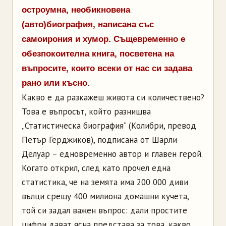
остроумна, необикновена
(авто)биография, написана със
самоирония и хумор. Същевременно е
обезпокоителна книга, посветена на
въпросите, които всеки от нас си задава
рано или късно.
Какво е да разкажеш живота си количествено?
Това е въпросът, който разнищва
„Статистическа биография“ (Колибри, превод
Петър Герджиков), подписана от Шарли
Делуар – едновременно автор и главен герой.
Когато открил, след като прочел една
статистика, че на земята има 200 000 диви
вълци срещу 400 милиона домашни кучета,
той си задал важен въпрос: дали простите
цифри дават ясна представа за това, какво