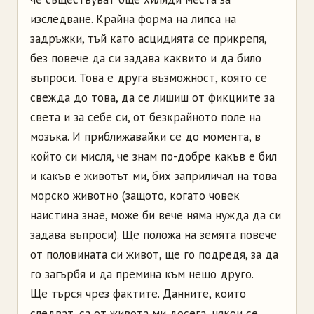
изследване. Крайна форма на липса на
задръжки, тъй като асцидията се прикрепя,
без повече да си задава каквито и да било
въпроси. Това е друга възможност, която се
свежда до това, да се лишиш от фикциите за
света и за себе си, от безкрайното поле на
мозъка. И приближавайки се до момента, в
който си мисля, че знам по-добре какъв е бил
и какъв е животът ми, бих заприличал на това
морско животно (защото, когато човек
наистина знае, може би вече няма нужда да си
задава въпроси). Ще положа на земята повече
от половината си живот, ще го подредя, за да
го загърбя и да премина към нещо друго.
Ще търся чрез фактите. Данните, които
следват, са от живота ми досега, някои се