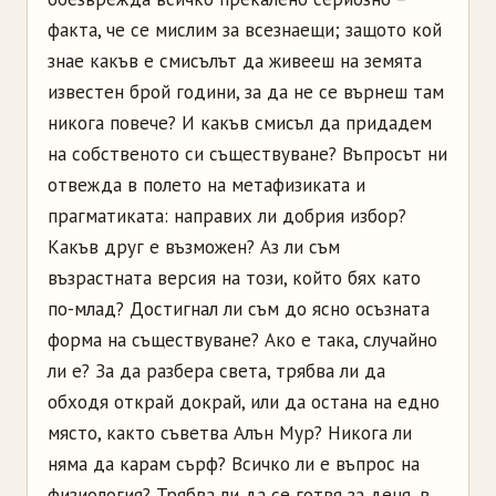
факта, че се мислим за всезнаещи; защото кой
знае какъв е смисълът да живееш на земята
известен брой години, за да не се върнеш там
никога повече? И какъв смисъл да придадем
на собственото си съществуване? Въпросът ни
отвежда в полето на метафизиката и
прагматиката: направих ли добрия избор?
Какъв друг е възможен? Аз ли съм
възрастната версия на този, който бях като
по-млад? Достигнал ли съм до ясно осъзната
форма на съществуване? Ако е така, случайно
ли е? За да разбера света, трябва ли да
обходя открай докрай, или да остана на едно
място, както съветва Алън Мур? Никога ли
няма да карам сърф? Всичко ли е въпрос на
физиология? Трябва ли да се готвя за деня, в