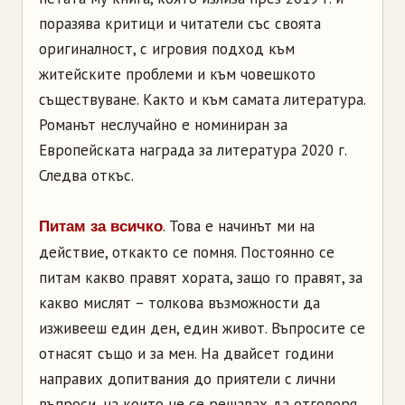
поразява критици и читатели със своята
оригиналност, с игровия подход към
житейските проблеми и към човешкото
съществуване. Както и към самата литература.
Романът неслучайно е номиниран за
Европейската награда за литература 2020 г.
Следва откъс.
. Това е начинът ми на
Питам за всичко
действие, откакто се помня. Постоянно се
питам какво правят хората, защо го правят, за
какво мислят – толкова възможности да
изживееш един ден, един живот. Въпросите се
отнасят също и за мен. На двайсет години
направих допитвания до приятели с лични
въпроси, на които не се решавах да отговоря.