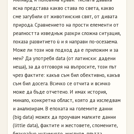
ясна представа какво става по света, какво
сме загубили от животинския свят, от дивата
природа. Сравнението на прости елементи от
реалността изведнъж разкри сложна ситуация,
показа развитието ù и я направи по-осезаема.
Може ли този нов подход да е приложим и за
мен? Да употребя data (от латински: дадени
неща), за да отговоря на въпросите, този път
чрез фактите: какъв съм бил обективно, какъв
съм бил досега. Всичко се отчита и всичко
може да бъде отчетено. И имах история,
минало, конкретна област, която да изследвам
и анализирам. В епохата на големите данни
(big data) можех да проучвам малките данни
(little data), фактите и жестовете, спомените,
безкрайно интимното, мислите, плътта,