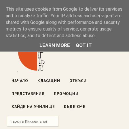
Книжен ъгъл
This site uses cookies from Google to deliver its services
and to analyze traffic. Your IP address and user-agent are
shared with Google along with performance and security
Блог на книжарницата — класации, откъси, нови книги
metrics to ensure quality of service, generate usage
ул. „Оборище" 117, София
· пон–пет 10:00–19:00 ·
statistics, and to detect and address abuse.
събота 10:00–16:00
LEARN MORE
GOT IT
НАЧАЛО
КЛАСАЦИИ
ОТКЪСИ
ПРЕДСТАВЯНИЯ
ПРОМОЦИИ
ХАЙДЕ НА УЧИЛИЩЕ
КЪДЕ СМЕ