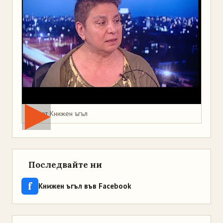
Мая от Книжен ъгъл
Последвайте ни
f
Книжен ъгъл във Facebook