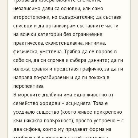
независимо дали са основни, или само
второстепенни, но съдържателни; да съставя
списъци и да организирам съставните части
на всички категории без ограничение:
практическа, екзистенциална, интимна,
физическа, умствена. Трябва да се поровя в
себе си, да си спомня и събера данните; да ги
изложа, сравня и представя графично, за да ги
направя по-разбираеми и да ги покажа в
перспектива.
В морските дълбини има едно животно от
семейство хордови – асцидията. Това е
уседнало същество (което живее прикрепено
към някаква повърхност), просто устроено – с
два сифона, които му придават форма на
торбичка. В ларвения стадий асцидията