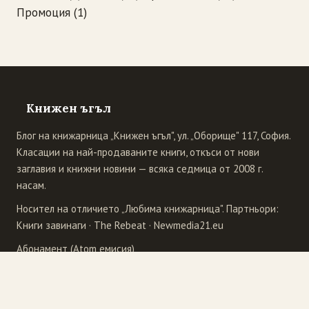
Промоция
(1)
Книжен ъгъл
Блог на книжарница „Книжен ъгъл", ул. „Оборище" 117, София.
Класации на най-продаваните книги, откъси от нови
заглавия и книжни новини — всяка седмица от 2008 г.
насам.
Носител на отличието „Любима книжарница". Партньори:
Книги завинаги
·
The Rebeat
·
Newmedia21.eu
Абонамент (Atom емисия)
Издателства