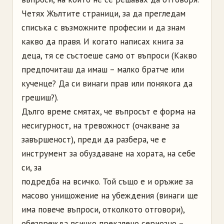
Четях Жълтите страници, за да прегледам
списъка с възможните професии и да знам
какво да правя. И когато написах книга за
деца, тя се състоеше само от въпроси (Какво
предпочиташ да имаш – малко братче или
кученце? Да си винаги прав или понякога да
грешиш?).
Дълго време смятах, че въпросът е форма на
несигурност, на тревожност (очакване за
завършеност), преди да разбера, че е
инструмент за обуздаване на хората, на себе
си, за
подредба на всичко. Той също е и оръжие за
масово унищожение на убеждения (винаги ще
има повече въпроси, отколкото отговори),
обезврежда всичко прекалено сериозно –