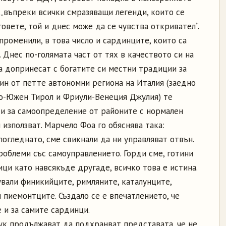
, „въпреки всички смразяващи легенди, които се
говете, той и днес може да се чувства откривател“.
роменили, в това число и сардинците, които са
 Днес по-голямата част от тях в качеството си на
а допринесат с богатите си местни традиции за
ин от петте автономни региона на Италия (заедно
ино-Южен Тирол и Фриули-Венеция Джулия) те
ти за самоопределение от районите с нормален
 използват. Марчело Фоа го обяснява така:
погледнато, сме свикнали да ни управляват отвън.
роблеми със самоуправлението. Горди сме, готини
ици като навсякъде другаде, всичко това е истина.
ували финикийците, римляните, каталунците,
и пиемонтците. Създало се е впечатлението, че
е и за самите сардинци.
ук продължават да подхранват представата, че не