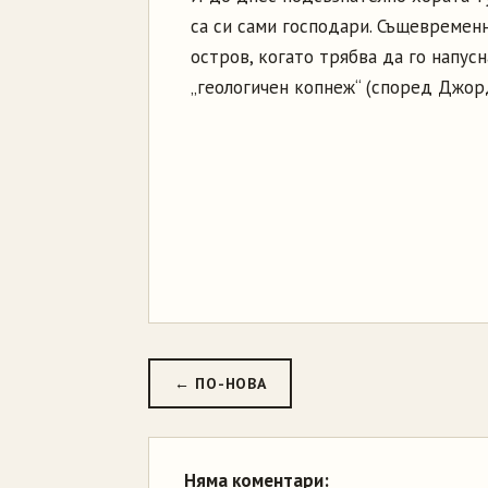
са си сами господари. Същевременн
остров, когато трябва да го напусн
„геологичен копнеж“ (според Джор
← ПО-НОВА
Няма коментари: