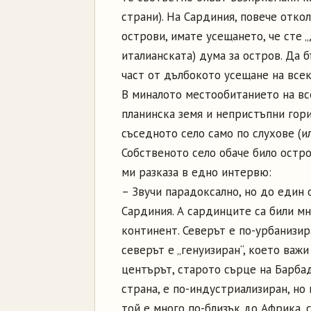
страни). На Сардиния, повече отк
острови, имате усещането, че сте „д
италианската) дума за остров. Да 
част от дълбокото усещане на все
В миналото местообитанието на все
планинска земя и непристъпни гори
съседното село само по слухове (ил
Собственото село обаче било остро
ми разказа в едно интервю:
– Звучи парадоксално, но до един
Сардиния. А сардинците са били мн
континент. Северът е по-урбанизир
северът е „генуизиран“, което важи
центърът, старото сърце на Барбад
страна, е по-индустриализиран, но
той е много по-близък до Африка, с