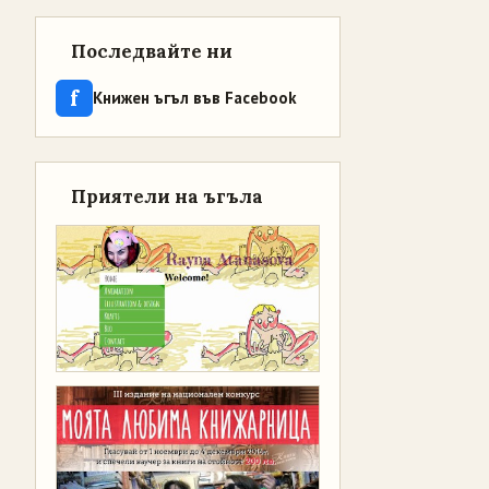
Последвайте ни
f
Книжен ъгъл във Facebook
Приятели на ъгъла