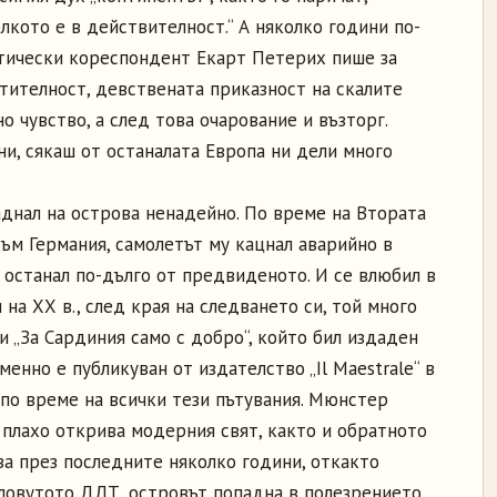
лкото е в действителност.“ А няколко години по-
тически кореспондент Екарт Петерих пише за
стителност, девствената приказност на скалите
 чувство, а след това очарование и възторг.
и, сякаш от останалата Европа ни дели много
днал на острова ненадейно. По време на Втората
към Германия, самолетът му кацнал аварийно в
и останал по-дълго от предвиденото. И се влюбил в
 на ХХ в., след края на следването си, той много
и „За Сардиния само с добро“, който бил издаден
енно е публикуван от издателство „Il Maestrale“ в
 по време на всички тези пътувания. Мюнстер
 плахо открива модерния свят, както и обратното
ва през последните няколко години, откакто
ловутото ДДТ, островът попадна в полезрението