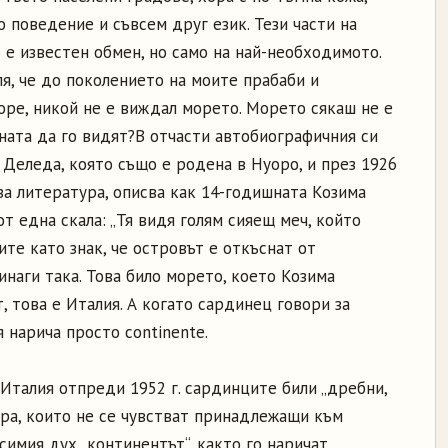
о поведение и съвсем друг език. Тези части на
 е известен обмен, но само на най-необходимото.
ля, че до поколението на моите прабаби и
оре, никой не е виждал морето. Морето сякаш не е
ната да го видят?
В отчасти автобиографичния си
 Деледа, която също е родена в Нуоро, и през 1926
 за литература, описва как 14-годишната Козима
т една скала: „Тя видя голям сияещ меч, който
те като знак, че островът е откъснат от
инаги така. Това било морето, което Козима
, това е Италия. А когато сардинец говори за
 нарича просто continente.
Италия отпреди 1952 г. сардинците били „дребни,
ра, които не се чувстват принадлежащи към
симия дух „континентът“, както го наричат,