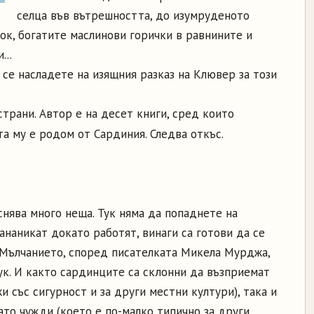
селца във вътрешността, до изумруденото
ок, богатите маслинови горички в равнините и
...
 се насладете на изящния разказ на Клювер за този
страни. Автор е на десет книги, сред които
та му е родом от Сардиния. Следва откъс.
нява много неща. Тук няма да попаднете на
ананикат докато работят, винаги са готови да се
 Мълчанието, според писателката Микела Мурджа,
ук. И както сардинците са склонни да възприемат
и със сигурност и за други местни култури), така и
ато чужди (което е по-малко типично за други