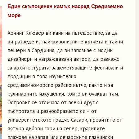
Един скъпоценен камък насред Средиземно
море
Хенинг Клювер ви кани на пътешествие, за да
ви разведе из най-живописните кътчета и тайни
пещери в Сардиния, да ви запознае с модни
дизайнери и награждавани автори, да разкаже
за архитектурата, зашеметяващите фестивали и
традиции в това изумително
средиземноморско райско кътче, както и за
кулинарните изкушения, които ви очакват там.
Островът се отличава от всеки друг с
пъстротата и разнообразието си – от
университетското градче Сасари, превитите от
вятъра дъбови гори на север, красивите
плажове на запад или овчарските планински