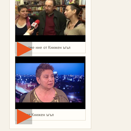
Това сме ние от Книжен ъгъл
Мая от Книжен ъгъл