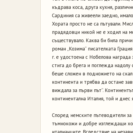
къдрава коса, друга кухня, различн
Сардиния са живеели заедно, имало
Хората просто не са пътували. Мис
прадядовци никой не е ходил на м
съществувало. Каква би била причи
роман „Козима“ писателката Грация
г. е удостоена с Нобелова награда
стига до брега и поглежда надолу о
беше сложен в подножието на скали
континента и трябва да остане зав
виждала за първи път“. Континентът
континентална Италия, той и днес я
Според немските пътеводители за 
тъмнокожи и добре изглеждащи хо
италианците. Вследствие на незави