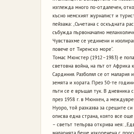
изглежда много по-отдалечен, отко
късно немският журналист и турис
пейзажа: „Съчетана с оскъдната ра
събужда първоначално меланхолично
Чувствахме се уединени и изолиран
повече от Тиренско море“.
Томас Мюнстер (1912–1983) е попа
световна война, на път от Африка 
Сардиния. Разболял се от малария 
земята и хората. През 50-те години
пъти се е връщал тук. В дневника с
през 1958 г. в Мюнхен, а междуврем
Нуоро, той разказва за срещите си
описва една страна, която все още
– светът тепърва открива нея: „Ед
маларията беше изкоренена с прос