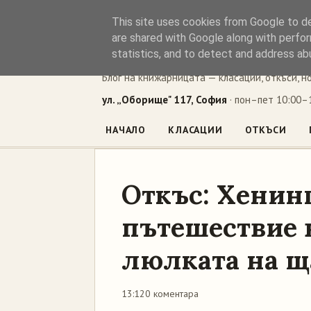
This site uses cookies from Google to del
Книжен ъг
are shared with Google along with perfor
statistics, and to detect and address ab
Блог на книжарницата — класации, откъси, н
ул. „Оборище" 117, София
· пон–пет 10:00–1
НАЧАЛО
КЛАСАЦИИ
ОТКЪСИ
Откъс: Хенин
пътешествие 
люлката на щ
13:12
0 коментара