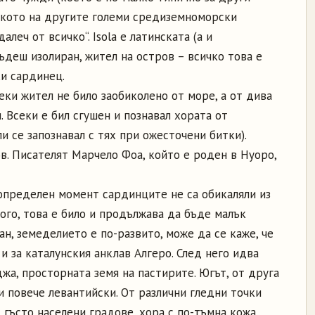
олкото на другите големи средиземноморски
алеч от всичко“. Isola е латинската (а и
бъдеш изолиран, жител на остров – всичко това е
ки сардинец.
ки жител не било заобиколено от море, а от дива
. Всеки е бил сгушен и познавал хората от
и се запознавал с тях при ожесточени битки).
в. Писателят Марчело Фоа, който е роден в Нуоро,
 определен момент сардинците не са обикаляли из
ого, това е било и продължава да бъде малък
ан, земеделието е по-развито, може да се каже, че
 и за каталунския анклав Алгеро. След него идва
жа, просторната земя на пастирите. Югът, от друга
 и повече левантийски. От различни гледни точки
 гъсто населени градове, хора с по-тъмна кожа,