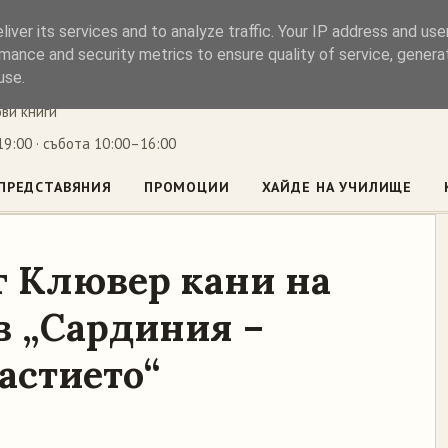
iver its services and to analyze traffic. Your IP address and us
ъл
mance and security metrics to ensure quality of service, gener
use.
ови книги
9:00 · събота 10:00–16:00
ПРЕДСТАВЯНИЯ
ПРОМОЦИИ
ХАЙДЕ НА УЧИЛИЩЕ
г Клювер кани на
в „Сардиния –
астието“