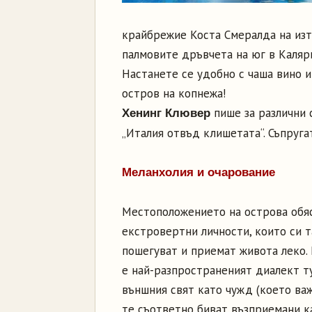
крайбрежие Коста Смералда на изт
палмовите дръвчета на юг в Каляри
Настанете се удобно с чаша вино и
остров на копнежа!
пише за различни 
Хенинг Клювер
„Италия отвъд клишетата“. Съпруга
Меланхолия и очарование
Местоположението на острова обяс
екстровертни личности, които си т
пошегуват и приемат живота леко.
е най-разпространеният диалект т
външния свят като чужд (което важ
те съответно биват възприемани к