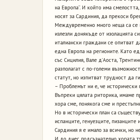
на Европа“. И който има смелостта
носят за Сардиния, да прекоси бре
Междувременно много неща са се п
излезли донякъде от изолацията си.
италиански граждани се опитват д
една Европа на регионите. Като ед
със Сицилия, Вале д’Аоста, Трент
разполагат с по-големи възможнос
статут, но изпитват трудност да ги
– Проблемът ни е, че исторически 
Въпреки цялата риторика, имаме п
хора сме, понякога сме и престъпн
Но в исторически план са съществ
испанците, генуезците, пизанците 
Сардиния я е имало за всички, но н
И до днес подсъзнателно хората т