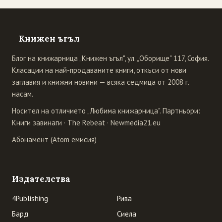
Книжен ъгъл
Блог на книжарница „Книжен ъгъл", ул. „Оборище" 117, София.
Класации на най-продаваните книги, откъси от нови
заглавия и книжни новини — всяка седмица от 2008 г.
насам.
Носител на отличието „Любима книжарница". Партньори:
Книги завинаги
·
The Rebeat
·
Newmedia21.eu
Абонамент (Atom емисия)
Издателства
4Publishing
Рива
Бард
Сиела