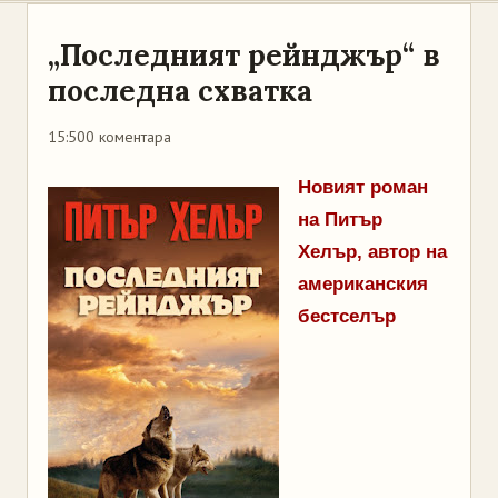
„Последният рейнджър“ в
последна схватка
15:50
0 коментара
Новият роман
на Питър
Хелър, автор на
американския
бестселър