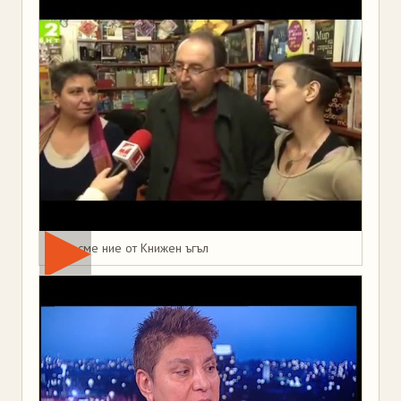
Това сме ние от Книжен ъгъл