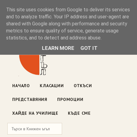
Книжен ъгъл
This site uses cookies from Google to deliver its services
and to analyze traffic. Your IP address and user-agent are
shared with Google along with performance and security
Блог на книжарницата — класации, откъси, нови книги
metrics to ensure quality of service, generate usage
ул. „Оборище" 117, София
· пон–пет 10:00–19:00 ·
statistics, and to detect and address abuse.
събота 10:00–16:00
LEARN MORE
GOT IT
НАЧАЛО
КЛАСАЦИИ
ОТКЪСИ
ПРЕДСТАВЯНИЯ
ПРОМОЦИИ
ХАЙДЕ НА УЧИЛИЩЕ
КЪДЕ СМЕ