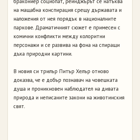
бракониер социопат, рейнджърът се натъква
на мащабна конспирация срещу държавата и
наложения от нея порядък в националните
паркове. Драматичният сюжет е примесен с
комични конфликти между колоритни
персонажи и се развива на фона на спиращи
дъха природни картини.
В новия си трилър Питър Хелър отново
доказва, че е добър познавач на човешката
душа и проникновен наблюдател на дивата
природа и неписаните закони на животинския
свят.