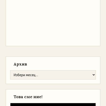
Архив
Това сме ние!