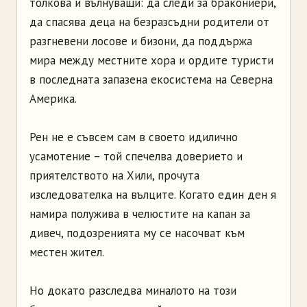
толкова и вълнуващи: да следи за бракониери,
да спасява деца на безразсъдни родители от
разгневени лосове и бизони, да поддържа
мира между местните хора и ордите туристи
в последната запазена екосистема на Северна
Америка.
Рен не е съвсем сам в своето идилично
усамотение – той спечелва доверието и
приятелството на Хили, прочута
изследователка на вълците. Когато един ден я
намира полужива в челюстите на капан за
дивеч, подозренията му се насочват към
местен жител.
Но докато разследва миналото на този