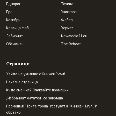
Еднорог
Точица
Ера
Унискорп
Колибри
Фабер
Кралица Маб
Хермес
Лабиринт
Newmedia21.eu
Обсидиан
The Rebeat
Страници
Хайде на училище с Книжен Ъгъл!
Начална страница
Къде сме ние? Очаквайте промоции
„Избраният читател” се завръща
Промоция! "Трите трола" гостуват в "Книжен Ъгъл". И
обратно