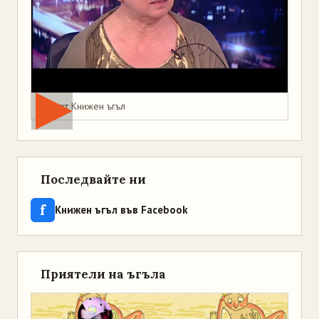
Мая от Книжен ъгъл
Последвайте ни
f
Книжен ъгъл във Facebook
Приятели на ъгъла