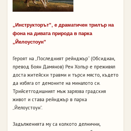
„Инструкторът”, е драматичен трилър на
фона на дивата природа в парка
„Йелоустоун”
Героят на „Последният рейнджър“ (Обсидиан,
превод Боян Дамянов) Рен Хопър е преживял
доста житейски травми и търси място, където
да избяга от демоните на миналото си.
Трийсетгодишният мъж зарязва градския
живот и става рейнджър в парка
„Йелоустоун”.
Задълженията му са колкото делнични,