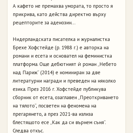
А кафето не премахва умората, то просто я
прикрива, като действа директно върху
рецепторите за аденозин…
Нидерландската писателка и журналистка
Брехе Хофстейде (р. 1988 г.) е авторка на
романи и есета и основател на феминистка
платформа. Още дебютният ѝ роман „Небето
над Париж“ (2014) е номиниран за две
литературни награди и преведен на няколко
езика. През 2016 г. Хофстейде публикува
сборник от есета, озаглавен „Преоткриването
на тялото“, посветен на феномена на
прегарянето, а през 2021-ва излиза
блестящото есе „Как да си върнем съня“.
Следва откъс.