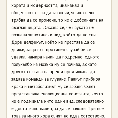
хората и модерността, индивида и
обществото – за да заключи, че ако нещо
трябва да се промени, то не е дебелината на
възглавницата… Оказва се, че науката не
познава животински вид, който да не спи.
Дори делфинът, който не престава да се
движи, защото в противен случай би се
удавил, намира начин да подремне: едното
полукълбо на мозъка му си почива, докато
другото остава нащрек и продължава да
задава команди за плуване. Паякът прибира
крака и метаболизмът му се забавя. Сънят
представлява еволюционна константа, която
не е подминала нито един вид, следователно
е достатъчно важен, за да се наложи. При все
това за много хора сънят не идва естествено.