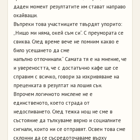
даден момент резултатите им стават направо
окайващи.
Въпреки това участниците твърдят упорито:
„Нищо ми няма, окей съм си“. С преумората се
свиква. След време вече не помним какво е
било усещането да сме
напълно отпочинали.“ Самата тя е на мнение, че
и увереността, че с достатъчно кафе ще се
справим с всичко, говори за изкривяване на
преценката в резултат на лошия сън.
Впрочем логичното мислене не е
единственото, което страда от
недоспиването. След тежка нощ не сме в
състояние да тълкуваме вярно и социалните
сигнали, които ни се отправят. Освен това сме
склонни да се съсредоточаваме върху