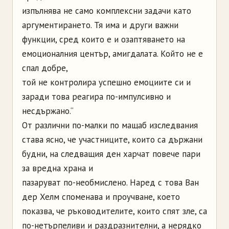
изпълнява не само комплексни задачи като
аргументирането. Тя има и други важни
функции, сред които е и озаптяването на
емоционалния център, амигдалата. Който не е
спал добре,
той не контролира успешно емоциите си и
заради това реагира по-импулсивно и
несдържано.“
От различни по-малки по мащаб изследвания
става ясно, че участниците, които са държани
будни, на следващия ден харчат повече пари
за вредна храна и
пазаруват по-необмислено. Наред с това Ван
дер Хелм споменава и проучване, което
показва, че ръководителите, които спят зле, са
по-нетърпеливи и раздразнителни, а нерядко