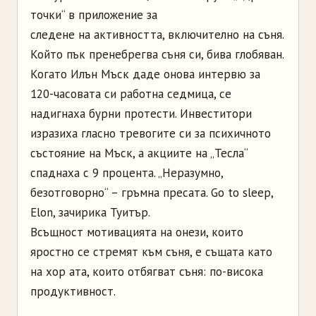
точки“ в приложение за
следене на активността, включително на съня.
Който пък пренебрегва съня си, бива глобяван.
Когато Илън Мъск даде онова интервю за
120-часовата си работна седмица, се
надигнаха бурни протести. Инвеститори
изразиха гласно тревогите си за психичното
състояние на Мъск, а акциите на „Тесла“
спаднаха с 9 процента. „Неразумно,
безотговорно“ – гръмна пресата. Go to sleep,
Elon, зачирика Туитър.
Всъщност мотивацията на онези, които
яростно се стремят към съня, е същата като
на хор ата, които отбягват съня: по-висока
продуктивност.