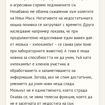
и агресивни спрямо подчинените си.
Незабавно ме обзема съжаление към колегите
на Илън Мъск. Негативите на недостатъчната
нощна почивка се натрупват с времето. Друго
изследване например показва, че при
продължително недоспиване един важен дял
от мозъка – хипокампът – се свива (или поне
при лабораторните животни). А това е лоша
новина за способността ни да учим, тъй като
хипокампът е ключов участник в
обработването и запаметяването на
информация. Затова, ако не спим достатъчно,
умението да учим нови неща спада.
Мозъкът не е единственото, което страда.
Оказва се, че няма телесна функция, която да
не е засегната от недостига на сън.