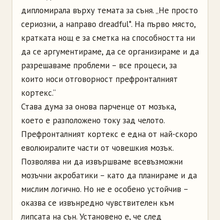
дипломирала върху темата за съня. „Не просто
сериозни, а направо dreadful*. На първо място,
кратката нощ е за сметка на способността ни
да се аргументираме, да се организираме и да
разрешаваме проблеми – все процеси, за
които носи отговорност префронталният
кортекс.“
Става дума за онова парченце от мозъка,
което е разположено току зад челото.
Префронталният кортекс е една от най-скоро
еволюиралите части от човешкия мозък.
Позволява ни да извършваме всевъзможни
мозъчни акробатики – като да планираме и да
мислим логично. Но не е особено устойчив –
оказва се извънредно чувствителен към
липсата на сън. Установено е, че след