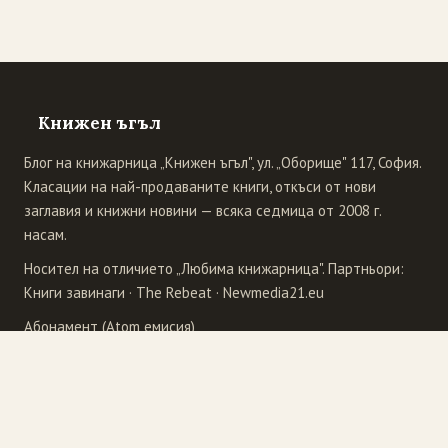
Книжен ъгъл
Блог на книжарница „Книжен ъгъл", ул. „Оборище" 117, София.
Класации на най-продаваните книги, откъси от нови
заглавия и книжни новини — всяка седмица от 2008 г.
насам.
Носител на отличието „Любима книжарница". Партньори:
Книги завинаги
·
The Rebeat
·
Newmedia21.eu
Абонамент (Atom емисия)
Издателства
4Publishing
Рива