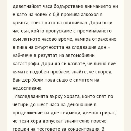
деветнайсет часа бодърстване вниманието ни
е като на човек с 0,8 промила алкохол в
кръвта, тоест като на подпийнал. Дори онзи
час сън, който пропускаме с преминаването
към лятното часово време, намира отражение
в пика на смъртността на следващия ден –
най-вече в резултат на автомобилни
катастрофи. Дори да си казвате, че лично вие
нямате подобен проблем, знайте, че според
Ван дер Хелм това също е симптом на
недоспиване.
„Изследванията върху хората, които спят по
четири до шест часа на денонощие в
продължение на две седмици, демонстрират,
че тези хора допускат значително повече
грешки на тестовете за концентрация. В