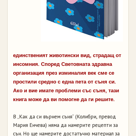
единственият животински вид, страдащ от
инсомния. Според Световната здравна
организация през изминалия век сме се
простили средно с една пета от съня си.
Ако и вие имате проблеми със съня, тази
книга може да ви помогне да ги решите.
В „Как да си върнем съня“ (Колибри, превод
Мария Енчева) няма да намерите рецепти за
сън. Но ще намерите достатъчно материал за