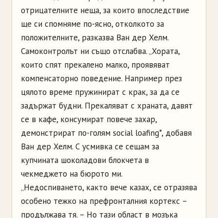
отрицателните неща, за които впоследствие
ще си спомняме по-ясно, отколкото за
положителните, разказва Ван дер Хелм.
Самоконтролът ни също отслабва. „Хората,
които спят прекалено малко, проявяват
компенсаторно поведение. Например през
цялото време пружинират с крак, за да се
задържат будни. Прекаляват с храната, давят
се в кафе, консумират повече захар,
демонстрират по-голям social loafing*, добавя
Ван дер Хелм. С усмивка се сещам за
купчината шоколадови блокчета в
чекмеджето на бюрото ми.
„Недоспиването, както вече казах, се отразява
особено тежко на префронталния кортекс –
продължава тя. – Но тази област в мозъка