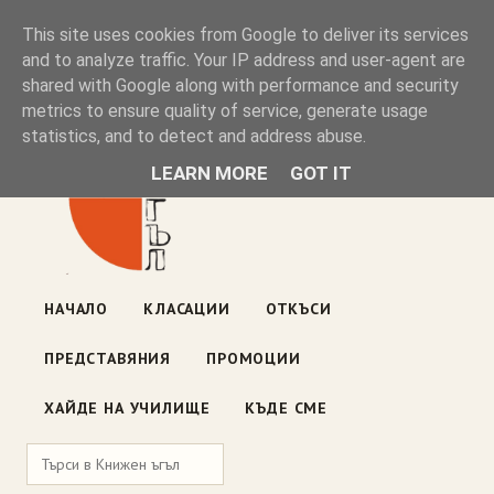
Книжен ъгъл
This site uses cookies from Google to deliver its services
and to analyze traffic. Your IP address and user-agent are
shared with Google along with performance and security
Блог на книжарницата — класации, откъси, нови книги
metrics to ensure quality of service, generate usage
ул. „Оборище" 117, София
· пон–пет 10:00–19:00 ·
statistics, and to detect and address abuse.
събота 10:00–16:00
LEARN MORE
GOT IT
НАЧАЛО
КЛАСАЦИИ
ОТКЪСИ
ПРЕДСТАВЯНИЯ
ПРОМОЦИИ
ХАЙДЕ НА УЧИЛИЩЕ
КЪДЕ СМЕ