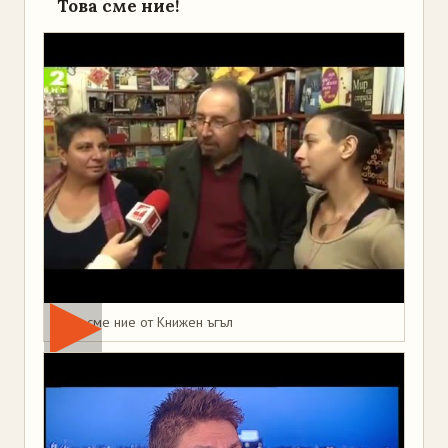
Това сме ние!
Това сме ние от Книжен ъгъл