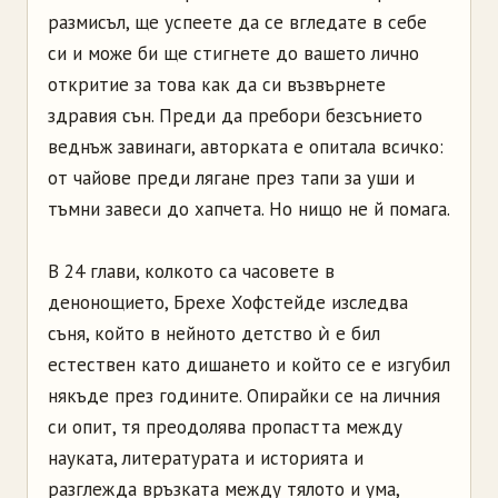
размисъл, ще успеете да се вгледате в себе
си и може би ще стигнете до вашето лично
откритие за това как да си възвърнете
здравия сън. Преди да пребори безсънието
веднъж завинаги, авторката е опитала всичко:
от чайове преди лягане през тапи за уши и
тъмни завеси до хапчета. Но нищо не й помага.
В 24 глави, колкото са часовете в
денонощието, Брехе Хофстейде изследва
съня, който в нейното детство ѝ е бил
естествен като дишането и който се е изгубил
някъде през годините. Опирайки се на личния
си опит, тя преодолява пропастта между
науката, литературата и историята и
разглежда връзката между тялото и ума,