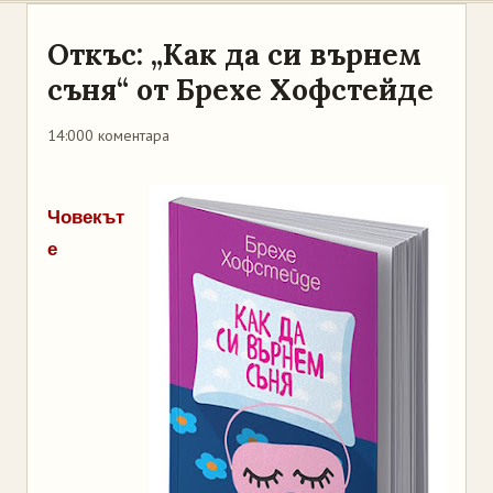
Откъс: „Как да си върнем
съня“ от Брехе Хофстейде
14:00
0 коментара
Човекът
е