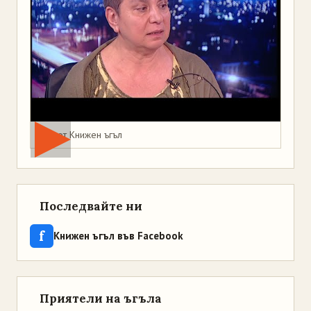
Мая от Книжен ъгъл
Последвайте ни
f
Книжен ъгъл във Facebook
Приятели на ъгъла