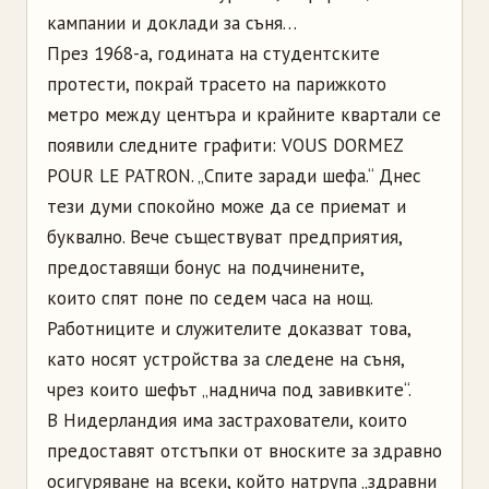
кампании и доклади за съня…
През 1968-а, годината на студентските
протести, покрай трасето на парижкото
метро между центъра и крайните квартали се
появили следните графити: VOUS DORMEZ
POUR LE PATRON. „Спите заради шефа.“ Днес
тези думи спокойно може да се приемат и
буквално. Вече съществуват предприятия,
предоставящи бонус на подчинените,
които спят поне по седем часа на нощ.
Работниците и служителите доказват това,
като носят устройства за следене на съня,
чрез които шефът „наднича под завивките“.
В Нидерландия има застрахователи, които
предоставят отстъпки от вноските за здравно
осигуряване на всеки, който натрупа „здравни