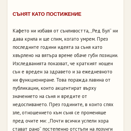
СЪНЯТ КАТО ПОСТИЖЕНИЕ
Кафето ни избавя от сънливостта, „Ред Бул“ ни
дава крила и ще спим, когато умрем. През
последните години идеята за съня като
хвърлено на вятъра време обаче губи позиции.
Изследванията показват, че краткият нощен
сън е вреден за здравето и за ежедневното
ни функциониране. Това поражда лавина от
публикации, които акцентират върху
значението на съня и вредите от
недоспиването. През годините, в които спях
зле, отношението към съня се променяше
пред очите ми: „Почти всички успели хора
стават рано“ постепенно отстъпи на лозунги