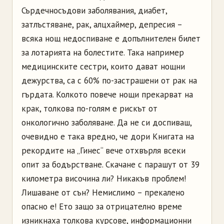
Сърдечносъдови заболявания, диабет,
затлъстяване, рак, алцхаймер, депресия –
всяка нощ недоспиване е допълнителен билет
за лотарията на болестите. Така например
медицинските сестри, които дават нощни
дежурства, са с 60% по-застрашени от рак на
гърдата. Колкото повече нощи прекарват на
крак, толкова по-голям е рискът от
онкологично заболяване. Да не си доспиваш,
очевидно е така вредно, че дори Книгата на
рекордите на „Гинес“ вече отхвърля всеки
опит за бодърстване. Скачане с парашут от 39
километра височина ли? Никакъв проблем!
Лишаване от сън? Немислимо – прекалено
опасно е! Ето защо за отрицателно време
изникнаха толкова курсове, информационни