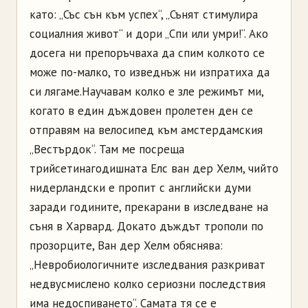
като: „Със сън към успех“, „Сънят стимулира
социалния живот“ и дори „Спи или умри!“. Ако
досега ни препоръчваха да спим колкото се
може по-малко, то изведнъж ни изпратиха да
си лягаме.
Научавам колко е зле режимът ми,
когато в един дъждовен пролетен ден се
отправям на велосипед към амстердамския
„Вестърдок“. Там ме посреща
трийсетинагодишната Елс ван дер Хелм, чийто
нидерландски е пропит с английски думи
заради годините, прекарани в изследване на
съня в Харвард. Докато дъждът трополи по
прозорците, Ван дер Хелм обяснява:
„Невробиологичните изследвания разкриват
недвусмислено колко сериозни последствия
има недоспиването“. Самата тя се е