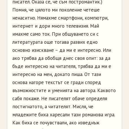
писател. Оказа се, че съм постромантик.)
Помня, че цялото ми поколение четеше
ненаситно. Нямахме смартфони, компютри,
интернет и дори много телевизия. Май
имахме само ток. При общуването си с
литературата още тогава развих едно
основно изискване – да ми е интересно. Или
ако трябва да обобщя днес своя опит: за да
бъде интересно на читателя, трябва да ми е
интересно на мен, докато пиша. От тази
основа нагоре текстът се гради според
възможностите и уменията на автора. Каквото
сабя покаже. Не писателят обаче определя
постигнатото, а читателят. Мисля, че
младежите биха харесали тази романова игра.
Как биха се почувствали, ако изведнъж