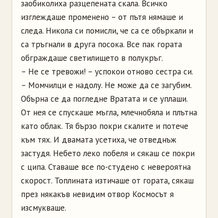
заобиколиха разцепената скала. Всичко
изглеждаше променено – от пътя нямаше и
следа. Никола си помисли, че са се объркали и
са тръгнали в друга посока. Все пак гората
обграждаше светилището в полукръг.
– Не се тревожи! – успокои отново сестра си.
– Момчилци е надолу. Не може да се загубим.
Обърна се да погледне Вратата и се уплаши.
От нея се спускаше мъгла, млечнобяла и плътна
като облак. Тя бързо покри скалите и потече
към тях. И двамата усетиха, че отведнъж
застудя. Небето леко побеля и сякаш се покри
с ципа. Ставаше все по-студено с невероятна
скорост. Топлината изтичаше от гората, сякаш
през някакъв невидим отвор Космосът я
изсмукваше.