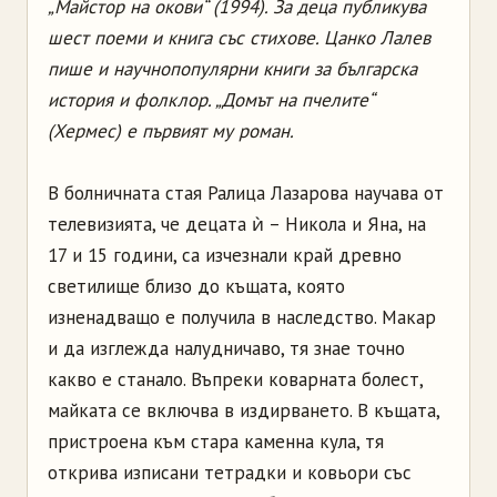
„Майстор на окови“ (1994). За деца публикува
шест поеми и книга със стихове. Цанко Лалев
пише и научнопопулярни книги за българска
история и фолклор. „Домът на пчелите“
(Хермес) е първият му роман.
В болничната стая Ралица Лазарова научава от
телевизията, че децата ѝ – Никола и Яна, на
17 и 15 години, са изчезнали край древно
светилище близо до къщата, която
изненадващо е получила в наследство. Макар
и да изглежда налудничаво, тя знае точно
какво е станало. Въпреки коварната болест,
майката се включва в издирването. В къщата,
пристроена към стара каменна кула, тя
открива изписани тетрадки и ковьори със