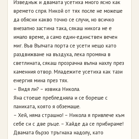
Изведнъж и двамата усетиха много ясно как
времето спря. Никой от тях после не можеше
да обясни какво точно се случи, но всичко
внезапно застина така, сякаш никога не е
имало време, а само един-единствен вечен
миг. Във Вълчата порта се усети нещо като
раздвижване на въздуха, лека промяна в
светлината, сякаш прозрачна вълна нахлу през
каменния отвор. Младежите усетиха как тази
енергия мина през тях.
– Видя ли? – извика Никола.
Яна стоеше пребледняла и се бореше с
паниката, която я обземаше.
– Хей, няма страшно! – Никола я привлече към
себе си с две ръце. – Хайде да се прибираме!
Двамата бързо тръгнаха надолу, като