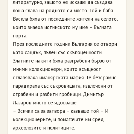
литературно, защото не искаше да създава
лоша слава на родното си място. Той и баба
Васила бяха от последните жители на селото,
които знаеха истинското му име – Вълчата
порта.
През последните години България се отвори
като сандък, пълен със скъпоценности.
Златните накити бяха разграбени бързо от
мними колекционери, които всъщност
оглавяваха иманярската мафия. Те безсрамно
парадираха със съкровищата, извлечени от
ограбени и разбити гробници. Димитър
Лазаров много се ядосваше.
– Всички са за затвора – казваше той. – И
колекционерите, и помагачите им сред
археолозите и политиците.