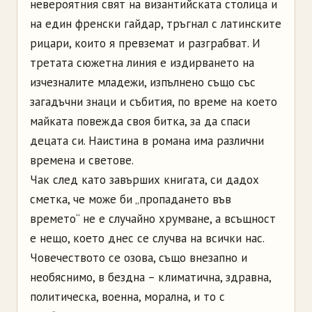
невероятния свят на византийската столица и
на един френски гайдар, тръгнал с латинските
рицари, които я превземат и разграбват. И
третата сюжетна линия е издирването на
изчезналите младежи, изпълнено също със
загадъчни знаци и събития, по време на което
майката повежда своя битка, за да спаси
децата си. Наистина в романа има различни
времена и светове.
Чак след като завърших книгата, си дадох
сметка, че може би „пропадането във
времето“ не е случайно хрумване, а всъщност
е нещо, което днес се случва на всички нас.
Човечеството се озова, също внезапно и
необяснимо, в бездна – климатична, здравна,
политическа, военна, морална, и то с