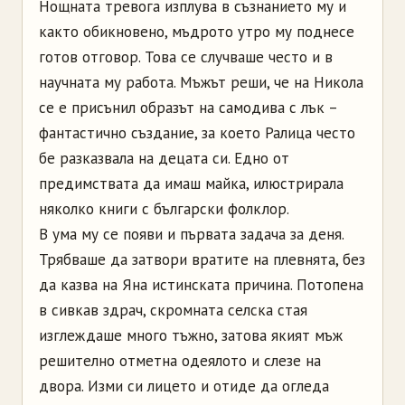
Нощната тревога изплува в съзнанието му и
както обикновено, мъдрото утро му поднесе
готов отговор. Това се случваше често и в
научната му работа. Мъжът реши, че на Никола
се е присънил образът на самодива с лък –
фантастично създание, за което Ралица често
бе разказвала на децата си. Едно от
предимствата да имаш майка, илюстрирала
няколко книги с български фолклор.
В ума му се появи и първата задача за деня.
Трябваше да затвори вратите на плевнята, без
да казва на Яна истинската причина. Потопена
в сивкав здрач, скромната селска стая
изглеждаше много тъжно, затова якият мъж
решително отметна одеялото и слезе на
двора. Изми си лицето и отиде да огледа