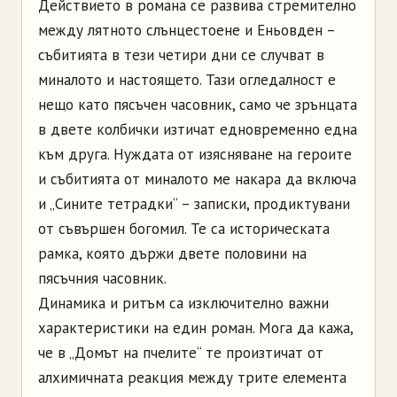
Действието в романа се развива стремително
между лятното слънцестоене и Еньовден –
събитията в тези четири дни се случват в
миналото и настоящето. Тази огледалност е
нещо като пясъчен часовник, само че зрънцата
в двете колбички изтичат едновременно една
към друга. Нуждата от изясняване на героите
и събитията от миналото ме накара да включа
и „Сините тетрадки“ – записки, продиктувани
от съвършен богомил. Те са историческата
рамка, която държи двете половини на
пясъчния часовник.
Динамика и ритъм са изключително важни
характеристики на един роман. Мога да кажа,
че в „Домът на пчелите“ те произтичат от
алхимичната реакция между трите елемента