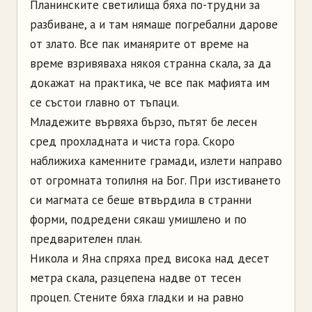
Планинските светилища бяха по-трудни за
разбиване, а и там нямаше погребални дарове
от злато. Все пак иманярите от време на
време взривяваха някоя странна скала, за да
докажат на практика, че все пак мафията им
се състои главно от тъпаци.
Младежите вървяха бързо, пътят бе лесен
сред прохладната и чиста гора. Скоро
наближиха каменните грамади, излети направо
от огромната топилня на Бог. При изстиването
си магмата се беше втвърдила в странни
форми, подредени сякаш умишлено и по
предварителен план.
Никола и Яна спряха пред висока над десет
метра скала, разцепена надве от тесен
процеп. Стените бяха гладки и на равно