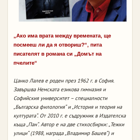
„Ако има врата между времената, ще
посмееш ли да я отвориш?“, пита
писателят в романа си „Домът на
пчелите“
Цанко Лалев e роден през 1962 г. в София.
Завършва Немската езикова гимназия и
Софийския университет – специалности
„Българска филология“ и „История и теория на
културата“. От 2010 г. е съдружник в Издателска
къща „Пан“. Автор е на две стихосбирки: „Тежки
улици“ (1988, награда „Владимир Башев“) и