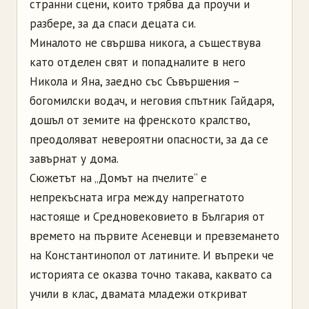
странни сцени, които трябва да проучи и
разбере, за да спаси децата си.
Миналото не свършва никога, а съществува
като отделен свят и попадналите в него
Никола и Яна, заедно със Съвършения –
богомилски водач, и неговия спътник Гайдаря,
дошъл от земите на френското кралство,
преодоляват невероятни опасности, за да се
завърнат у дома.
Сюжетът на „Домът на пчелите“ е
непрекъсната игра между напрегнатото
настояще и Средновековието в България от
времето на първите Асеневци и превземането
на Константинопол от латините. И въпреки че
историята се оказва точно такава, каквато са
учили в клас, двамата младежи откриват