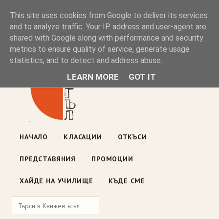
Книжен ъгъл
This site uses cookies from Google to deliver its services
and to analyze traffic. Your IP address and user-agent are
shared with Google along with performance and security
Блог на книжарницата — класации, откъси, нови книги
metrics to ensure quality of service, generate usage
ул. „Оборище" 117, София
· пон–пет 10:00–19:00 ·
statistics, and to detect and address abuse.
събота 10:00–16:00
LEARN MORE
GOT IT
НАЧАЛО
КЛАСАЦИИ
ОТКЪСИ
ПРЕДСТАВЯНИЯ
ПРОМОЦИИ
ХАЙДЕ НА УЧИЛИЩЕ
КЪДЕ СМЕ