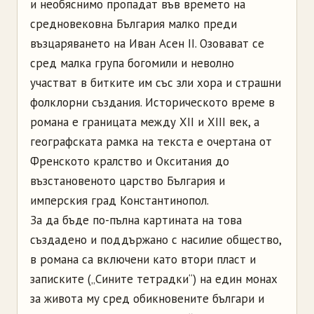
и необяснимо пропадат във времето на
средновековна България малко преди
възцаряването на Иван Асен II. Озовават се
сред малка група богомили и неволно
участват в битките им със зли хора и страшни
фолклорни създания. Историческото време в
романа е границата между XII и XIII век, а
географската рамка на текста е очертана от
Френското кралство и Окситания до
възстановеното царство България и
имперския град Константинопол.
За да бъде по-пълна картината на това
създадено и поддържано с насилие общество,
в романа са включени като втори пласт и
записките („Сините тетрадки“) на един монах
за живота му сред обикновените българи и