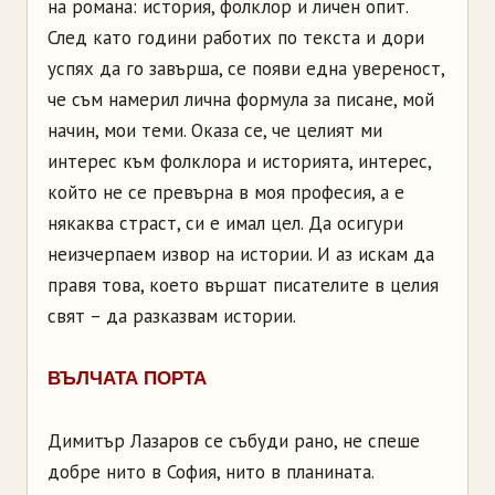
на романа: история, фолклор и личен опит.
След като години работих по текста и дори
успях да го завърша, се появи една увереност,
че съм намерил лична формула за писане, мой
начин, мои теми. Оказа се, че целият ми
интерес към фолклора и историята, интерес,
който не се превърна в моя професия, а е
някаква страст, си е имал цел. Да осигури
неизчерпаем извор на истории. И аз искам да
правя това, което вършат писателите в целия
свят – да разказвам истории.
ВЪЛЧАТА ПОРТА
Димитър Лазаров се събуди рано, не спеше
добре нито в София, нито в планината.