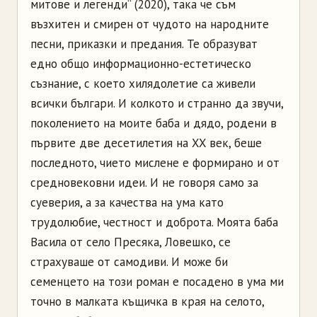
митове и легенди“ (2020), така че съм
възхитен и смирен от чудото на народните
песни, приказки и предания. Те образуват
едно общо информационно-естетическо
съзнание, с което хилядолетие са живели
всички българи. И колкото и странно да звучи,
поколението на моите баба и дядо, родени в
първите две десетилетия на XX век, беше
последното, чието мислене е формирано и от
средновековни идеи. И не говоря само за
суеверия, а за качества на ума като
трудолюбие, честност и доброта. Моята баба
Васила от село Пресяка, Ловешко, се
страхуваше от самодиви. И може би
семенцето на този роман е посадено в ума ми
точно в малката къщичка в края на селото,