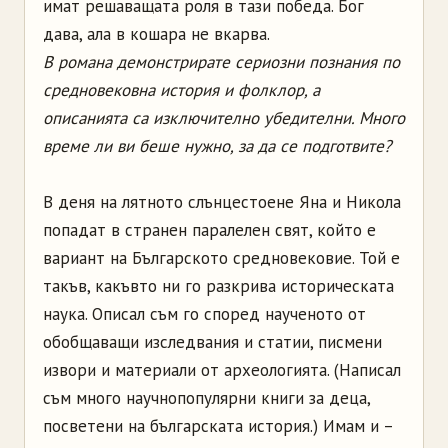
имат решаващата роля в тази победа. Бог
дава, ала в кошара не вкарва.
В романа демонстрирате сериозни познания по
средновековна история и фолклор, а
описанията са изключително убедителни. Много
време ли ви беше нужно, за да се подготвите?
В деня на лятното слънцестоене Яна и Никола
попадат в странен паралелен свят, който е
вариант на Българското средновековие. Той е
такъв, какъвто ни го разкрива историческата
наука. Описал съм го според наученото от
обобщаващи изследвания и статии, писмени
извори и материали от археологията. (Написал
съм много научнопопулярни книги за деца,
посветени на българската история.) Имам и –