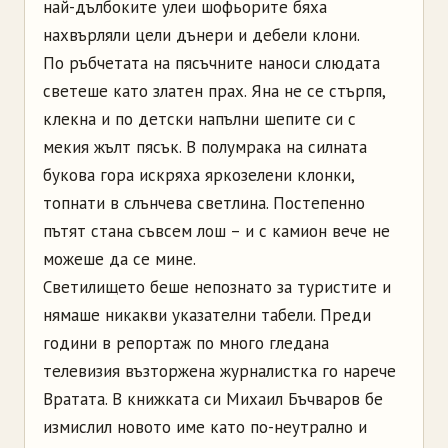
най-дълбоките улеи шофьорите бяха
нахвърляли цели дънери и дебели клони.
По ръбчетата на пясъчните наноси слюдата
светеше като златен прах. Яна не се стърпя,
клекна и по детски напълни шепите си с
мекия жълт пясък. В полумрака на силната
букова гора искряха яркозелени клонки,
топнати в слънчева светлина. Постепенно
пътят стана съвсем лош – и с камион вече не
можеше да се мине.
Светилището беше непознато за туристите и
нямаше никакви указателни табели. Преди
години в репортаж по много гледана
телевизия възторжена журналистка го нарече
Вратата. В книжката си Михаил Бъчваров бе
измислил новото име като по-неутрално и