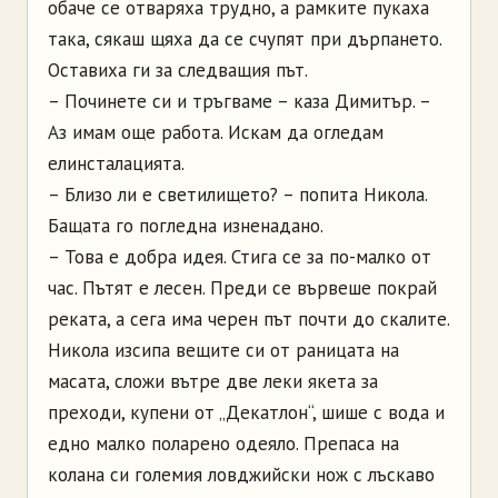
обаче се отваряха трудно, а рамките пукаха
така, сякаш щяха да се счупят при дърпането.
Оставиха ги за следващия път.
– Починете си и тръгваме – каза Димитър. –
Аз имам още работа. Искам да огледам
елинсталацията.
– Близо ли е светилището? – попита Никола.
Бащата го погледна изненадано.
– Това е добра идея. Стига се за по-малко от
час. Пътят е лесен. Преди се вървеше покрай
реката, а сега има черен път почти до скалите.
Никола изсипа вещите си от раницата на
масата, сложи вътре две леки якета за
преходи, купени от „Декатлон“, шише с вода и
едно малко поларено одеяло. Препаса на
колана си големия ловджийски нож с лъскаво