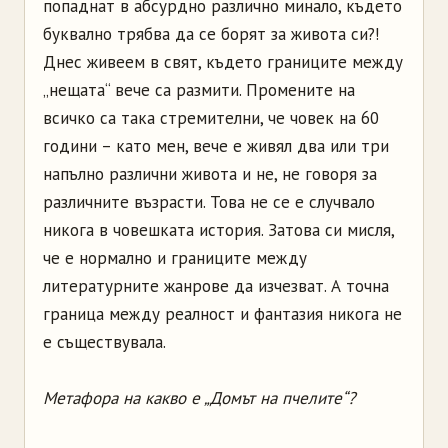
попаднат в абсурдно различно минало, където
буквално трябва да се борят за живота си?!
Днес живеем в свят, където границите между
„нещата“ вече са размити. Промените на
всичко са така стремителни, че човек на 60
години – като мен, вече е живял два или три
напълно различни живота и не, не говоря за
различните възрасти. Това не се е случвало
никога в човешката история. Затова си мисля,
че е нормално и границите между
литературните жанрове да изчезват. А точна
граница между реалност и фантазия никога не
е съществувала.
Метафора на какво е „Домът на пчелите“?