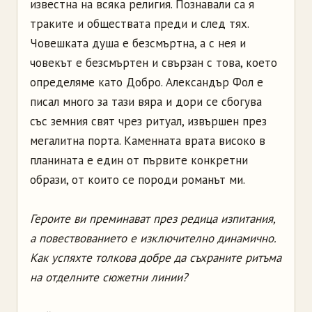
известна на всяка религия. Познавали са я
траките и обществата преди и след тях.
Човешката душа е безсмъртна, а с нея и
човекът е безсмъртен и свързан с това, което
определяме като Добро. Александър Фол е
писал много за тази вяра и дори се сбогува
със земния свят чрез ритуал, извършен през
мегалитна порта. Каменната врата високо в
планината е един от първите конкретни
образи, от които се породи романът ми.
Героите ви преминават през редица изпитания,
а повествованието е изключително динамично.
Как успяхте толкова добре да съхраните ритъма
на отделните сюжетни линии?