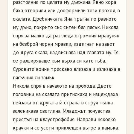
разстояние по цялата му дължина. Явно хора
бяха отворили или дооформили този проход в
скалата. Дребничката Яна тръгна по равното
му дъно, покрито със ситен бял пясък. Никола
спря за малко да разгледа огромния мравуняк
на безброй черни мравки, издигнат на завет
до друга скала, надвиснала над главата му. Тя
се разширяваше към върха си като гъба.
Суровите воини трескаво влизаха и излизаха в
пясъчния си замък.
Никола спря в началото на прохода. Двете
половини на скалата притискаха и изцеждаха
пейзажа от другата ѝ страна в струя тънка
зеленикава светлина. Младежът почувства
пристъп на клаустрофобия. Направи няколко
крачки и се усети приклещен вътре в камъка.