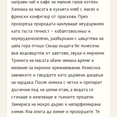
направи чай и кафе на малкия газов котлон.
Хапнаха на масата в кухнята хляб с масло и
френски конфитюр от праскови. През
прозореца природата нахлуваше неудържимо
като гъста течност – кобалтовосиньо и
изумруденозелено, разбъркани с цвъртежа на
цяла гора птици. Сякаш къщата бе понесена
във водовъртеж от цветове, звуци и миризми.
Тримата на масата обаче нямаха време и
желание за лирични преживявания. Изнесоха
завивките и твърдите като дървени дюшеци
на чардака. После измиха с четки и препарат
дъсчения под на целия етаж, а водата се
стичаше и изчезваше в тъмните процепи.
Замириса на мокро дърво и напарфюмирана
химия. Яна опита да измие и прозорците. Те