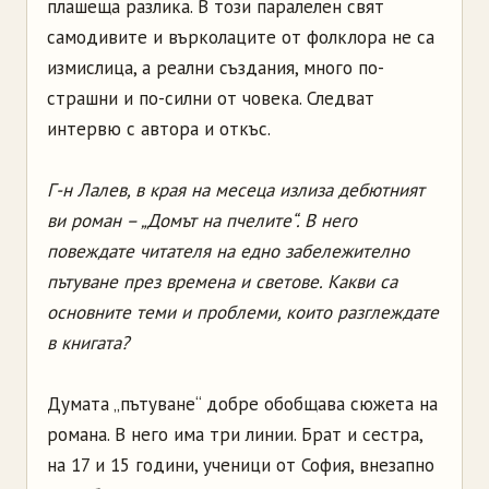
плашеща разлика. В този паралелен свят
самодивите и върколаците от фолклора не са
измислица, а реални създания, много по-
страшни и по-силни от човека. Следват
интервю с автора и откъс.
Г-н Лалев, в края на месеца излиза дебютният
ви роман – „Домът на пчелите“. В него
повеждате читателя на едно забележително
пътуване през времена и светове. Какви са
основните теми и проблеми, които разглеждате
в книгата?
Думата „пътуване“ добре обобщава сюжета на
романа. В него има три линии. Брат и сестра,
на 17 и 15 години, ученици от София, внезапно