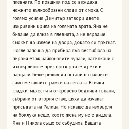
плевнята. По прашния под се виждаха
нежните вълнообразни следи от смока. С
голямо усилие Димитър затвори двете
изкривени крила на голямата врата. Яна не
биваше да влиза в плевнята, а не вярваше
смокът да излезе на двора, докато си тръгнат.
После започна да прибира във вестибюла на
първия етаж найлоновите чували, натъпкани с
изхвърлените през прозорците дрехи и
парцали. Беше решил да остави в спалните
само металните рамки на леглата. Всички
гладки, мъхести и откровено бодливи тъкани,
събрани от втория етаж, щяха да изчакат
присъдата на Ралица. Не искаше да изхвърля
на боклука нещо, което жена му не е видяла.
Яна и Никола също се събудиха. Бащата