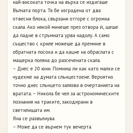
най-високата точка на върха се издигаше
Вълчата порта. Тя бе изградена от два
отвесни блока, свързани отгоре с огромна
скала. Ако някой минеше през отвора ѝ, щеше
да падне в стръмната урва надолу. А само
същество с криле можеше да премине в
обратната посока и да кацне на обраслата с
мащерка поляна до разсечената скала.
– Днес е 20 юни. Помниш ли как като малки се
чудехме на думата слънцестоене. Вероятно
точно днес слънцето залязва в очертанията на
вратата. – Никола бе чел за астрономическите
познания на траките, закодирани в
светилищата им.
Яна се развълнува.
– Може да се върнем тук вечерта.