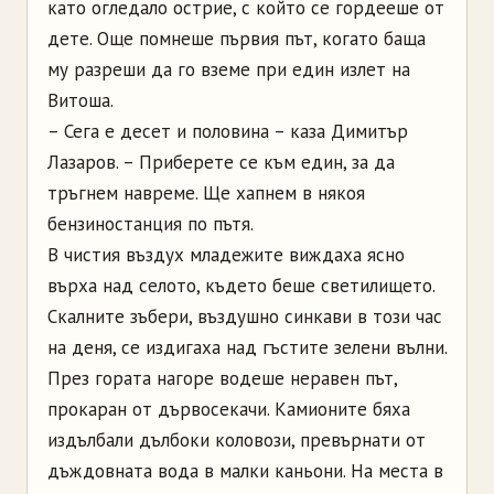
като огледало острие, с който се гордееше от
дете. Още помнеше първия път, когато баща
му разреши да го вземе при един излет на
Витоша.
– Сега е десет и половина – каза Димитър
Лазаров. – Приберете се към един, за да
тръгнем навреме. Ще хапнем в някоя
бензиностанция по пътя.
В чистия въздух младежите виждаха ясно
върха над селото, където беше светилището.
Скалните зъбери, въздушно синкави в този час
на деня, се издигаха над гъстите зелени вълни.
През гората нагоре водеше неравен път,
прокаран от дървосекачи. Камионите бяха
издълбали дълбоки коловози, превърнати от
дъждовната вода в малки каньони. На места в