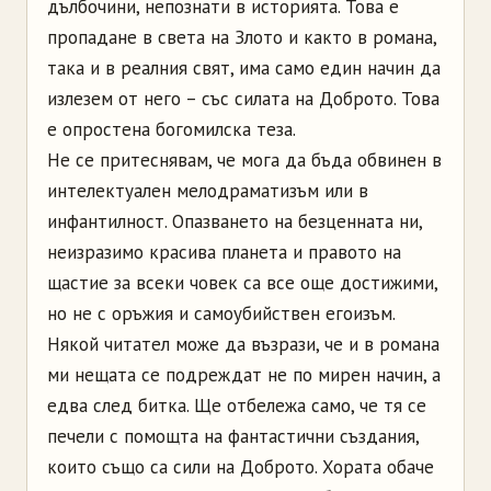
дълбочини, непознати в историята. Това е
пропадане в света на Злото и както в романа,
така и в реалния свят, има само един начин да
излезем от него – със силата на Доброто. Това
е опростена богомилска теза.
Не се притеснявам, че мога да бъда обвинен в
интелектуален мелодраматизъм или в
инфантилност. Опазването на безценната ни,
неизразимо красива планета и правото на
щастие за всеки човек са все още достижими,
но не с оръжия и самоубийствен егоизъм.
Някой читател може да възрази, че и в романа
ми нещата се подреждат не по мирен начин, а
едва след битка. Ще отбележа само, че тя се
печели с помощта на фантастични създания,
които също са сили на Доброто. Хората обаче