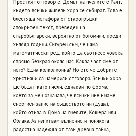
Простият отговор е: Домът на пчелите е Раят,
където всички живели хора се събират. Това е
блестяща метафора от старогръцки
апокрифен текст, преведен на
старобългарски, вероятно от богомили, преди
хиляда години. Сигурен съм, че няма
математически ред, който да съотнесе човека
спрямо Безкрая около нас. Каква част сме от
него? Една колколионна? Но ето че добрите
християни са намерили отговора. Всички хора
ще бъдат като пчели, еднакви по форма,
което за мен означава, че всички ние имаме
енергиен запис на съществото ни (душа),
който отива в Дома на пчелите, Кошера или
Облака. Аз изпитвам вълнение и понякога
радостна надежда от тази древна тайна,