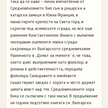
така да се каже – лични впечатления от
Средновековието. Бил съм в рицарски и
катарски замъци в Южна Франция, в
манастирите крепости на Света гора, в
скрития под ислямските сгради, но все още
различим Константинопол. Винаги с вълнение
посещавам оцелелите малки сгради
съкровища от Българското средновековие.
Различното в „Домът на пчелите“ е, че това,
което днес възприемаме като фолклор, в
романа е действителността, породила
фолклора. Самодивите и змейовете
съществуват заедно с хората и често държат
цялата власт над тях. Средновековните хора
биха се съгласили с тази мисъл. В продължение
на години подготвях книгата си „Български