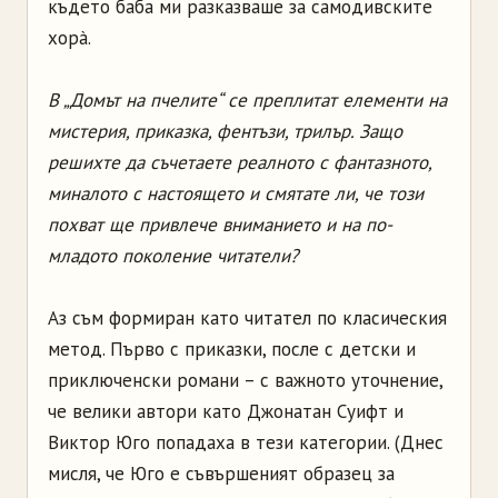
където баба ми разказваше за самодивските
хорà.
В „Домът на пчелите“ се преплитат елементи на
мистерия, приказка, фентъзи, трилър. Защо
решихте да съчетаете реалното с фантазното,
миналото с настоящето и смятате ли, че този
похват ще привлече вниманието и на по-
младото поколение читатели?
Аз съм формиран като читател по класическия
метод. Първо с приказки, после с детски и
приключенски романи – с важното уточнение,
че велики автори като Джонатан Суифт и
Виктор Юго попадаха в тези категории. (Днес
мисля, че Юго е съвършеният образец за