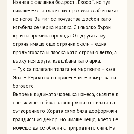
Извика с фалшива бодрост „Ехооо!“, но тук
нямаше ехо, а гласът му прозвуча слаб и някак
не негов. За миг се почувства дребен като
изгубила се черна мравка. С няколко бързи
крачки премина прохода. От другата му
страна имаше още странни скали – една
продълговата и плоска като огромно легло, а
върху нея друга, издълбана като арка.
– Тук са полагали телата на мъртвите – каза
Яна. – Вероятно на принесените в жертва на
боговете.
Въпреки видимата човешка намеса, скалите в
светилището бяха разхвърляни от силата на
сътворението. Хората само бяха дооформяли
грандиозния декор. Но имаше нещо, което не
можеше да се обясни с природните сили. На