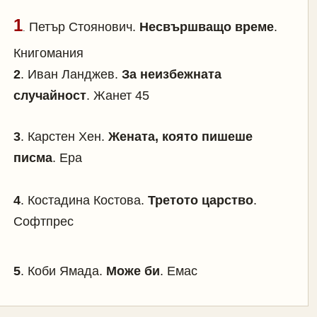
1
Петър Стоянович.
Несвършващо време
.
.
Книгомания
2
. Иван Ланджев.
За неизбежната
случайност
. Жанет 45
3
.
Карстен Хен.
Жената, която пишеше
писма
. Ера
4
. Костадина Костова.
Третото царство
.
Софтпрес
5
.
Коби Ямада.
Може би
. Емас