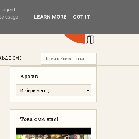
er-agent
LEARN MORE
GOT IT
ate usage
КЪДЕ СМЕ
Архив
Това сме ние!