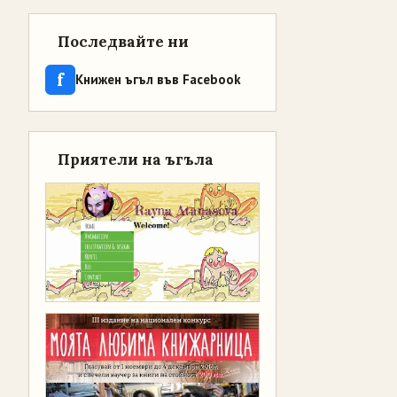
Последвайте ни
f
Книжен ъгъл във Facebook
Приятели на ъгъла