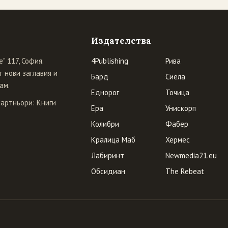
Издателства
" 117, София.
4Publishing
Рива
 нови заглавия и
Бард
Сиела
ам.
Еднорог
Точица
Партньори:
Книги
Ера
Унискорп
Колибри
Фабер
Кралица Маб
Хермес
Лабиринт
Newmedia21.eu
Обсидиан
The Rebeat