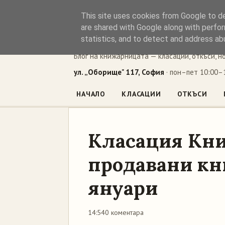
This site uses cookies from Google to del
Книжен ъг
are shared with Google along with perfor
statistics, and to detect and address ab
Блог на книжарницата — класации, откъси, н
ул. „Оборище" 117, София
· пон–пет 10:00–1
НАЧАЛО
КЛАСАЦИИ
ОТКЪСИ
Класация Кни
продавани кни
януари
14:54
0 коментара