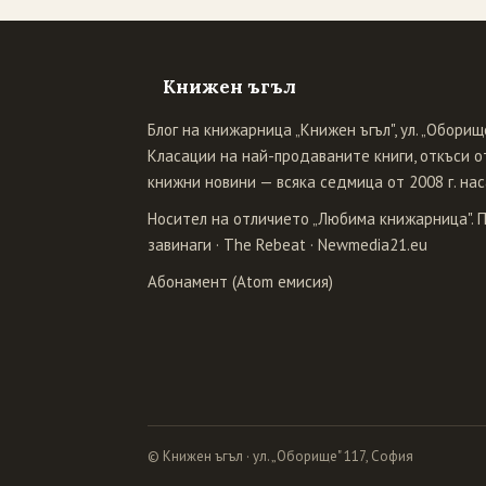
Книжен ъгъл
Блог на книжарница „Книжен ъгъл", ул. „Оборище
Класации на най-продаваните книги, откъси от
книжни новини — всяка седмица от 2008 г. нас
Носител на отличието „Любима книжарница". 
завинаги
·
The Rebeat
·
Newmedia21.eu
Абонамент (Atom емисия)
© Книжен ъгъл · ул. „Оборище" 117, София