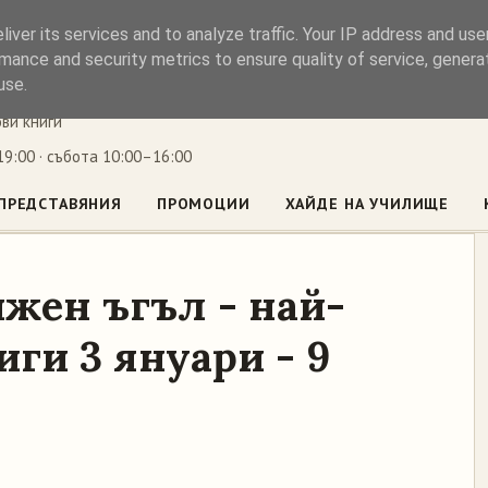
iver its services and to analyze traffic. Your IP address and us
ъл
mance and security metrics to ensure quality of service, gener
use.
ови книги
9:00 · събота 10:00–16:00
ПРЕДСТАВЯНИЯ
ПРОМОЦИИ
ХАЙДЕ НА УЧИЛИЩЕ
жен ъгъл - най-
ги 3 януари - 9