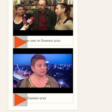
Това сме ние от Книжен ъгъл
Мая от Книжен ъгъл