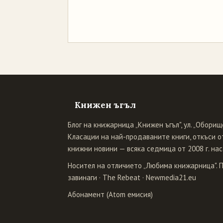
Книжен ъгъл
Блог на книжарница „Книжен ъгъл", ул. „Оборище
Класации на най-продаваните книги, откъси от
книжни новини — всяка седмица от 2008 г. нас
Носител на отличието „Любима книжарница". 
завинаги
·
The Rebeat
·
Newmedia21.eu
Абонамент (Atom емисия)