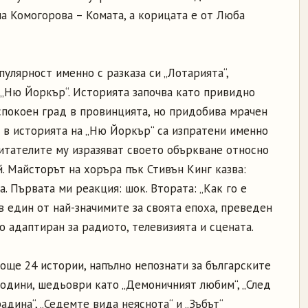
на Комогорова – Комата, а корицата е от Люба
улярност именно с разказа си „Лотарията“,
е „Ню Йоркър“. Историята започва като привидно
покоен град в провинцията, но придобива мрачен
а в историята на „Ню Йоркър“ са изпратени именно
читателите му изразяват своето объркване относно
. Майсторът на хоръра пък Стивън Кинг казва:
. Първата ми реакция: шок. Втората: „Как го е
 в един от най-значимите за своята епоха, преведен
о адаптиран за радиото, телевизията и сцената.
още 24 истории, напълно непознати за българските
години, шедьоври като „Демоничният любим“, „След
радина“, „Седемте вида неяснота“ и „Зъбът“