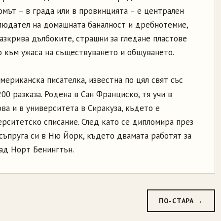
домът – в града или в провинцията – е централен
людател на домашната баналност и дребнотемие,
азкрива дълбоките, страшни за гледане пластове
о към ужаса на съществуването и общуването.
мериканска писателка, известна по цял свят със
00 разказа. Родена в Сан Франциско, тя учи в
ова и в университета в Сиракуза, където е
рситетско списание. След като се дипломира през
 съпруга си в Ню Йорк, където двамата работят за
рад Норт Бенингтън.
ПО-СТАРА →