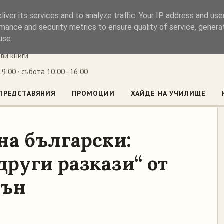
iver its services and to analyze traffic. Your IP address and us
ъл
mance and security metrics to ensure quality of service, gener
use.
ови книги
9:00 · събота 10:00–16:00
ПРЕДСТАВЯНИЯ
ПРОМОЦИИ
ХАЙДЕ НА УЧИЛИЩЕ
на български:
други разкази“ от
сън