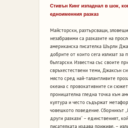
Стивън Кинг изпаднал в шок, ко
едноименния разказ
Майсторски, разтърсващи, зловещи
незабравими са разказите на прос
американска писателка Шърли Джа
добрите от които сега излизат за 
български. Известна със своите пр
свръхестествени теми, Джаксън си
място сред най-талантливите проз
океана с провокативните си сюжет
проницателна гледна точка към ам
култура и често съдържат метафор
човешкото поведение. Сборникът „
други разкази“ – единственият, ко
писателката издава приживе, – изли