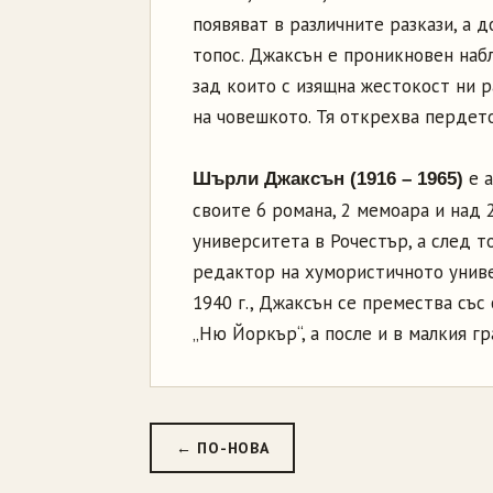
появяват в различните разкази, а 
топос. Джаксън е проникновен наб
зад които с изящна жестокост ни р
на човешкото. Тя открехва пердет
е а
Шърли Джаксън (1916 – 1965)
своите 6 романа, 2 мемоара и над 2
университета в Рочестър, а след т
редактор на хумористичното униве
1940 г., Джаксън се премества със
„Ню Йоркър“, а после и в малкия г
← ПО-НОВА