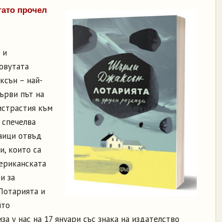
гато прочел
 и
ловутата
ксън – най-
първи път на
истрастия към
 спечелва
аици отвъд
и, които са
ериканската
и за
Лотарията и
йто
за у нас на 17 януари със знака на издателство