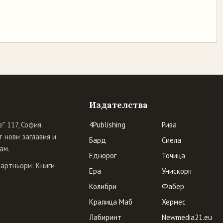
Издателства
" 117, София.
4Publishing
Рива
 нови заглавия и
Бард
Сиела
ам.
Еднорог
Точица
Партньори:
Книги
Ера
Унискорп
Колибри
Фабер
Кралица Маб
Хермес
Лабиринт
Newmedia21.eu