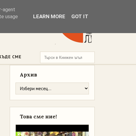
er-agent
LEARN MORE
GOT IT
ate usage
КЪДЕ СМЕ
Архив
Това сме ние!