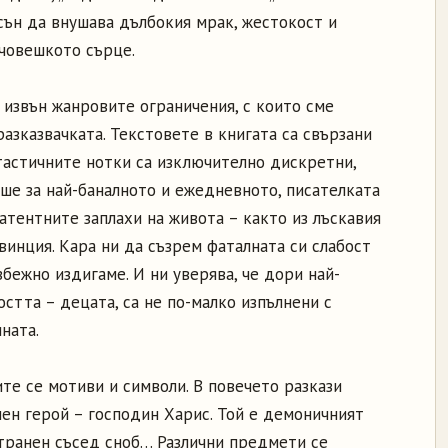
ън да внушава дълбокия мрак, жестокост и
 човешкото сърце.
а извън жанровите ограничения, с които сме
азказвачката. Текстовете в книгата са свързани
нтастичните нотки са изключително дискретни,
ше за най-баналното и ежедневното, писателката
атентните заплахи на живота – както из лъскавия
овинция. Кара ни да съзрем фаталната си слабост
бежно издигаме. И ни уверява, че дори най-
стта – децата, са не по-малко изпълнени с
ната.
те се мотиви и символи. В повечето разкази
ен герой – господин Харис. Той е демоничният
странен съсед сноб… Различни предмети се