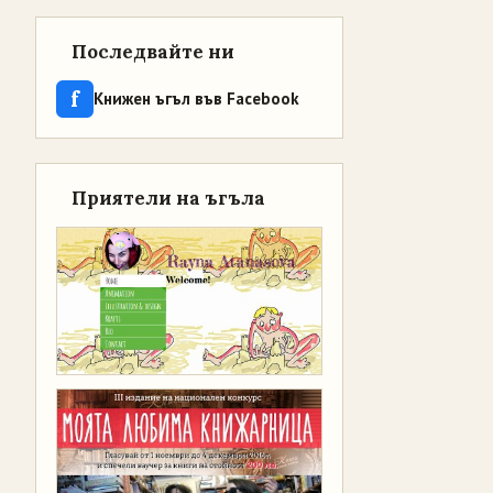
Последвайте ни
f
Книжен ъгъл във Facebook
Приятели на ъгъла