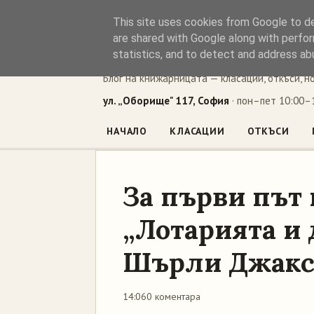
This site uses cookies from Google to del
Книжен ъг
are shared with Google along with perfor
statistics, and to detect and address ab
Блог на книжарницата — класации, откъси, н
ул. „Оборище" 117, София
· пон–пет 10:00–1
НАЧАЛО
КЛАСАЦИИ
ОТКЪСИ
За първи път 
„Лотарията и 
Шърли Джак
14:06
0 коментара