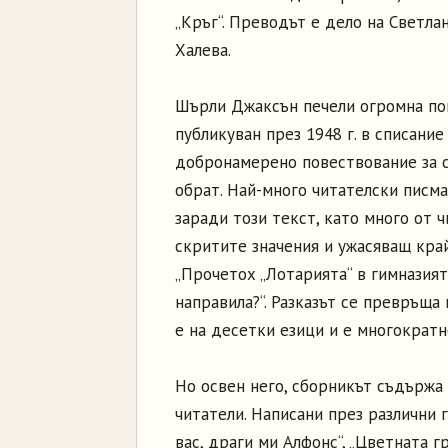
„Кръг“. Преводът е дело на Светла
Халева.
Шърли Джаксън печели огромна поп
публикуван през 1948 г. в списани
добронамерено повествование за с
обрат. Най-много читателски писм
заради този текст, като много от 
скритите значения и ужасяващ край
„Прочетох „Лотарията“ в гимназията
направила?“. Разказът се превръща
е на десетки езици и е многократн
Но освен него, сборникът съдържа 
читатели. Написани през различни 
вас, драги ми Алфонс“, „Цветната г