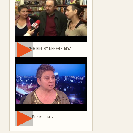
Това сме ние от Книжен ъгъл
Мая от Книжен ъгъл