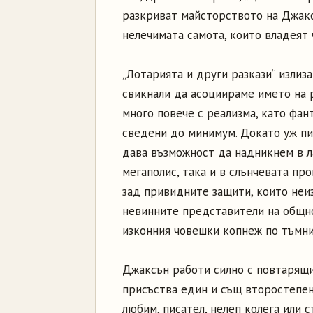
разкриват майсторството на Джакс
нелечимата самота, които владеят
„Лотарията и други разкази“ излиз
свикнали да асоциираме името на р
много повече с реализма, като фа
сведени до минимум. Докато уж пи
дава възможност да надникнем в л
мегаполис, така и в слънчевата пр
зад привидните защити, които неиз
невинните представители на общно
изконния човешки копнеж по тъмни
Джаксън работи силно с повтарящи
присъства един и същ второстепен
любим, писател, нелеп колега или 