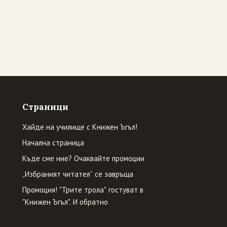
Страници
Хайде на училище с Книжен Ъгъл!
Начална страница
Къде сме ние? Очаквайте промоции
„Избраният читател” се завръща
Промоция! "Трите трола" гостуват в
"Книжен Ъгъл". И обратно