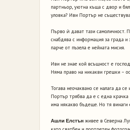
партньор, уютна къща с двор и бял
уловка? Иви Портър не съществува
Първо ѝ дават тази самоличност. 
снабдява с информация за града и 
парче от пъзела е нейната мисия.
Иви не знае кой всъщност е господи
Няма право на никакви грешки – ос
Тогава неочаквано се налага да се 
Портър трябва да е с една крачка 
има някакво бъдеще. Но тя винаги 
живее в Северна Луи
Ашли Елстън
като сватбен и портретен фотогра