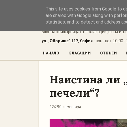
This site uses cookies from Google to del
Книжен ъг
are shared with Google along with perfor
statistics, and to detect and address ab
Блог на книжарницата — класации, откъси, н
ул. „Оборище" 117, София
· пон–пет 10:00–1
НАЧАЛО
КЛАСАЦИИ
ОТКЪСИ
Наистина ли 
печели“?
12:29
0 коментара