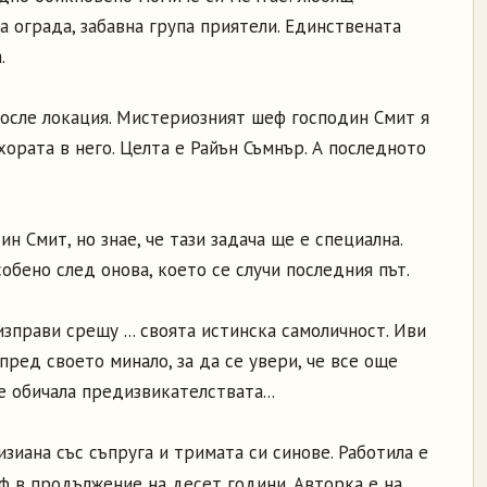
а ограда, забавна група приятели. Единствената
.
После локация. Мистериозният шеф господин Смит я
хората в него. Целта е Райън Съмнър. А последното
н Смит, но знае, че тази задача ще е специална.
обено след онова, което се случи последния път.
изправи срещу ... своята истинска самоличност. Иви
пред своето минало, за да се увери, че все още
е обичала предизвикателствата...
зиана със съпруга и тримата си синове. Работила е
ф в продължение на десет години. Авторка е на