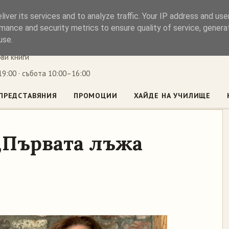
iver its services and to analyze traffic. Your IP address and us
ъл
mance and security metrics to ensure quality of service, gener
use.
ови книги
9:00 · събота 10:00–16:00
ПРЕДСТАВЯНИЯ
ПРОМОЦИИ
ХАЙДЕ НА УЧИЛИЩЕ
„Първата лъжа