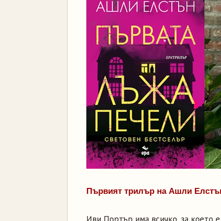
Първият трилър на Ашли Елстъ
Иви Портър има всичко, за което 