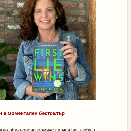
н е моментален бестселър
едно обикновено момиче си мечтае: любящ