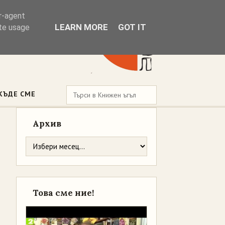
er-agent
LEARN MORE
GOT IT
ate usage
КЪДЕ СМЕ
Архив
Това сме ние!