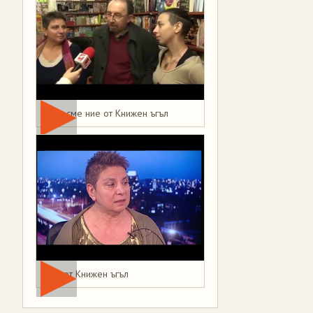
Това сме ние от Книжен ъгъл
Мая от Книжен ъгъл