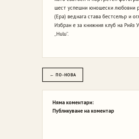
шест успешни юношески любовни ро
(Ера) веднага става бестселър и ог
Избран е за книжния клуб на Рийз У
„Hulu”.
← ПО-НОВА
Няма коментари:
Публикуване на коментар