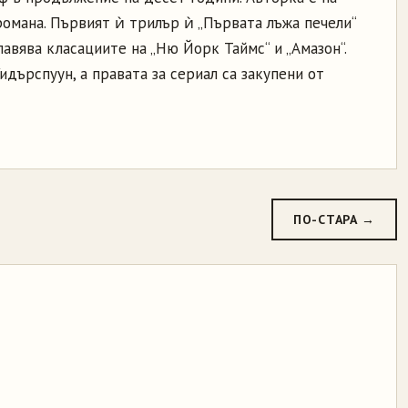
мана. Първият ѝ трилър ѝ „Първата лъжа печели“
лавява класациите на „Ню Йорк Таймс“ и „Амазон“.
идърспуун, а правата за сериал са закупени от
ПО-СТАРА →