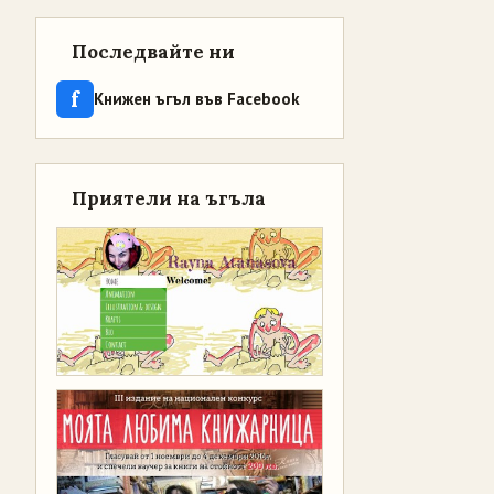
Последвайте ни
f
Книжен ъгъл във Facebook
Приятели на ъгъла