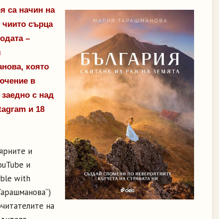
я са начин на
, чиито сърца
одата –
л
нова, която
ючение в
 заедно с над
tagram и 18
ярните и
ouTube и
ble with
Тарашманова“)
очитателите на