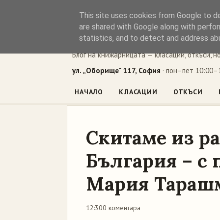
This site uses cookies from Google to del
Книжен ъг
are shared with Google along with perfor
statistics, and to detect and address ab
Блог на книжарницата — класации, откъси, н
ул. „Оборище" 117, София
· пон–пет 10:00–1
НАЧАЛО
КЛАСАЦИИ
ОТКЪСИ
Скитаме из ра
България – с
Мария Тараш
12:30
0 коментара