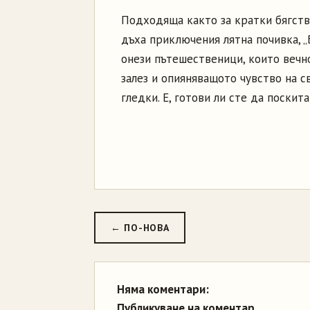
Подходяща както за кратки бягства
дъха приключения лятна почивка, „Б
онези пътешественици, които вечн
залез и опияняващото чувство на с
гледки. Е, готови ли сте да поскит
← ПО-НОВА
Няма коментари:
Публикуване на коментар