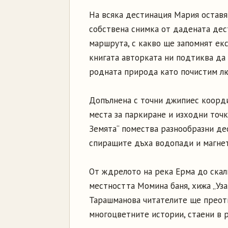
На всяка дестинация Мария оставя
собствена снимка от дадената дес
маршрута, с какво ще запомнят екск
книгата авторката ни подтиква да
родната природа като почистим л
Допълнена с точни джипиес коорди
места за паркиране и изходни точки
Земята“ помества разнообразни де
спиращите дъха водопади и магнет
От ждрелото на река Ерма до скал
местността Момина баня, хижа „Уза
Тарашманова читателите ще преотк
многоцветните истории, стаени в 