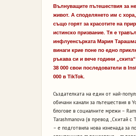
Вълнуващите пътешествия за не
живот. А споделянето им с хора
също горят за красотите на прир
истинско призвание. Тя е травъ
инфлуенсърката Мария Тарашма
винаги крие поне по едно прикл
ръкава си и вече години „скита“
38 000 свои последователи в Ins
000 в TikTok.
Създателката на един от най-попул
обичани канали за пътешествия в Y
блогове в социалните мрежи – Ram
Tarashmanova (в превод „Скитай с 
– е подготвила нова изненада за п