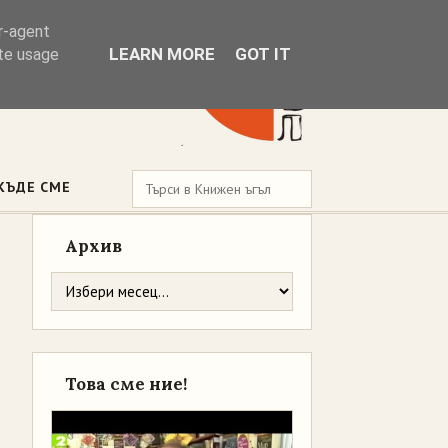
er-agent
LEARN MORE
GOT IT
ate usage
КЪДЕ СМЕ
Архив
Това сме ние!