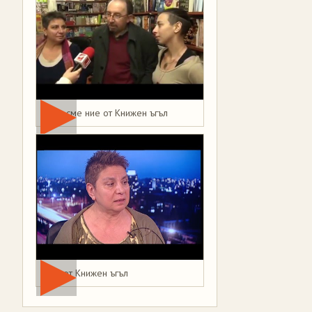
Това сме ние от Книжен ъгъл
Мая от Книжен ъгъл