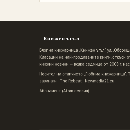
Книжен ъгъл
Блог на книжарница „Книжен ъгъл", ул. „Оборище
Класации на най-продаваните книги, откъси от
книжни новини — всяка седмица от 2008 г. нас
Носител на отличието „Любима книжарница". 
завинаги
·
The Rebeat
·
Newmedia21.eu
Абонамент (Atom емисия)