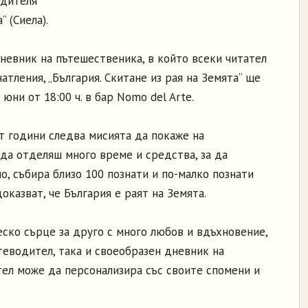
одителя
“ (Сиела).
невник на пътешественика, в който всеки читател
атления, „България. Скитане из рая на Земята“ ще
юни от 18:00 ч. в бар Nomo del Arte.
т години следва мисията да покаже на
 да отделяш много време и средства, за да
о, събира близо 100 познати и по-малко познати
оказват, че България е раят на Земята.
ско сърце за друго с много любов и вдъхновение,
теводител, така и своеобразен дневник на
тел може да персонализира със своите спомени и