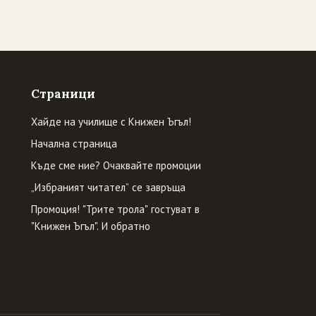
Страници
Хайде на училище с Книжен Ъгъл!
Начална страница
Къде сме ние? Очаквайте промоции
„Избраният читател” се завръща
Промоция! "Трите трола" гостуват в
"Книжен Ъгъл". И обратно