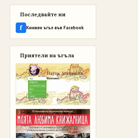
Последвайте ни
f
Книжен ъгъл във Facebook
Приятели на ъгъла