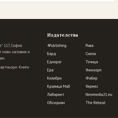
Издателства
" 117, София.
4Publishing
Рива
 нови заглавия и
Бард
Сиела
ам.
Еднорог
Точица
Партньори:
Книги
Ера
Унискорп
Колибри
Фабер
Кралица Маб
Хермес
Лабиринт
Newmedia21.eu
Обсидиан
The Rebeat