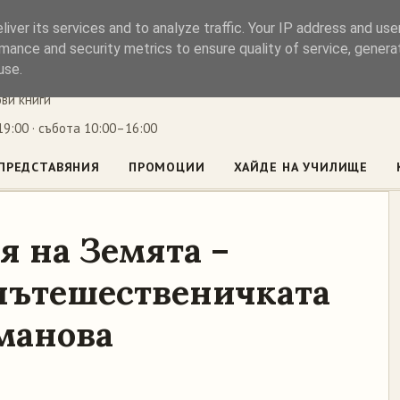
iver its services and to analyze traffic. Your IP address and us
ъл
mance and security metrics to ensure quality of service, gener
use.
ови книги
9:00 · събота 10:00–16:00
ПРЕДСТАВЯНИЯ
ПРОМОЦИИ
ХАЙДЕ НА УЧИЛИЩЕ
я на Земята –
 пътешественичката
манова