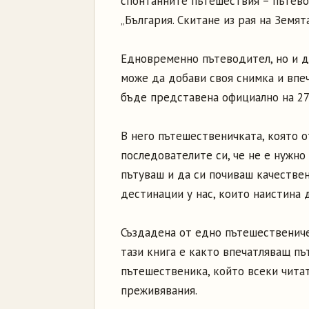
спонтанните пътешествия – пътев
„България. Скитане из рая на Земята
Едновременно пътеводител, но и д
може да добави своя снимка и впеч
бъде представена официално на 27 
В него пътешественичката, която о
последователите си, че не е нужно
пътуваш и да си почиваш качествен
дестинации у нас, които наистина д
Създадена от едно пътешествениче
тази книга е както впечатляващ пъ
пътешественика, който всеки чита
преживявания.