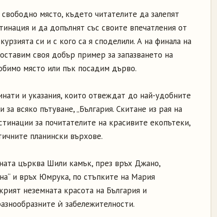
 свободно място, където читателите да залепят
тинация и да допълнят със своите впечатления от
урзията си и с кого са я споделили. А на финала на
 оставим своя добър пример за запазването на
юбимо място или пък посадим дърво.
нати и указания, които отвеждат до най-удобните
 за всяко пътуване, „България. Скитане из рая на
стинации за почитателите на красивите екопътеки,
ичните планински върхове.
ната църква Шили камък, през връх Джано,
на“ и връх Юмрука, по стъпките на Мария
рият неземната красота на България и
разнообразните ѝ забележителности.