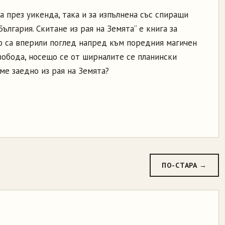
 през уикенда, така и за изпълнена със спиращи
ългария. Скитане из рая на Земята“ е книга за
о са вперили поглед напред към поредния магичен
вобода, носещо се от ширналите се планински
аме заедно из рая на Земята?
ПО-СТАРА →