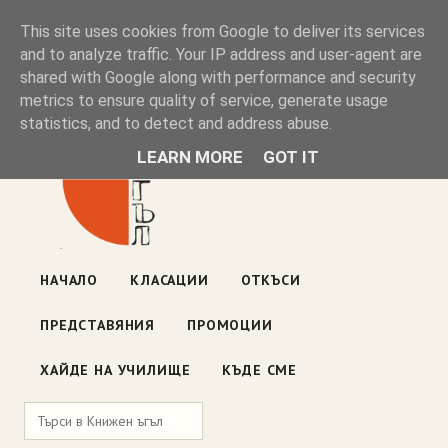
Книжен ъгъл
This site uses cookies from Google to deliver its services
and to analyze traffic. Your IP address and user-agent are
shared with Google along with performance and security
Блог на книжарницата — класации, откъси, нови книги
metrics to ensure quality of service, generate usage
ул. „Оборище" 117, София
· пон–пет 10:00–19:00 ·
statistics, and to detect and address abuse.
събота 10:00–16:00
LEARN MORE
GOT IT
НАЧАЛО
КЛАСАЦИИ
ОТКЪСИ
ПРЕДСТАВЯНИЯ
ПРОМОЦИИ
ХАЙДЕ НА УЧИЛИЩЕ
КЪДЕ СМЕ