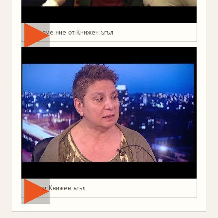
Това сме ние от Книжен ъгъл
Мая от Книжен ъгъл