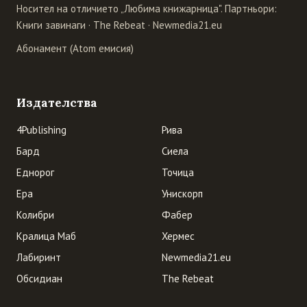
Носител на отличието „Любима книжарница". Партньори:
Книги завинаги
·
The Rebeat
·
Newmedia21.eu
Абонамент (Atom емисия)
Издателства
4Publishing
Рива
Бард
Сиела
Еднорог
Точица
Ера
Унискорп
Колибри
Фабер
Кралица Маб
Хермес
Лабиринт
Newmedia21.eu
Обсидиан
The Rebeat