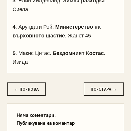
3
.
Елин Хилдебанд.
Зимна разходка
.
Сиела
4
. Арундати Рой.
Министерство на
върховното щастие
. Жанет 45
5
.
Макис Цитас.
Бездомният Костас
.
Изида
← ПО-НОВА
ПО-СТАРА →
Няма коментари:
Публикуване на коментар