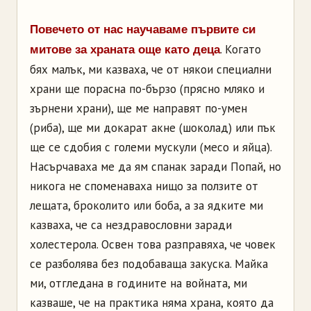
Повечето от нас научаваме първите си
. Когато
митове за храната още като деца
бях малък, ми казваха, че от някои специални
храни ще порасна по-бързо (прясно мляко и
зърнени храни), ще ме направят по-умен
(риба), ще ми докарат акне (шоколад) или пък
ще се сдобия с големи мускули (месо и яйца).
Насърчаваха ме да ям спанак заради Попай, но
никога не споменаваха нищо за ползите от
лещата, броколито или боба, а за ядките ми
казваха, че са нездравословни заради
холестерола. Освен това разправяха, че човек
се разболява без подобаваща закуска. Майка
ми, отгледана в годините на войната, ми
казваше, че на практика няма храна, която да