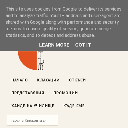
Книжен ъгъл
This site uses cookies from Google to deliver its services
and to analyze traffic. Your IP address and user-agent are
shared with Google along with performance and security
Блог на книжарницата — класации, откъси, нови книги
metrics to ensure quality of service, generate usage
ул. „Оборище" 117, София
· пон–пет 10:00–19:00 ·
statistics, and to detect and address abuse.
събота 10:00–16:00
LEARN MORE
GOT IT
НАЧАЛО
КЛАСАЦИИ
ОТКЪСИ
ПРЕДСТАВЯНИЯ
ПРОМОЦИИ
ХАЙДЕ НА УЧИЛИЩЕ
КЪДЕ СМЕ