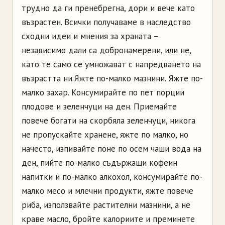
трудно да ги пренебрегна, дори и вече като
възрастен. Всички получаваме в наследство
сходни идеи и мнения за храната –
независимо дали са добронамерени, или не,
като те само се умножават с напредването на
възрастта ни.
Яжте по-малко мазнини. Яжте по-
малко захар. Консумирайте по пет порции
плодове и зеленчуци на ден. Приемайте
повече богати на скорбяла зеленчуци, никога
не пропускайте хранене, яжте по малко, но
начесто, изпивайте поне по осем чаши вода на
ден, пийте по-малко съдържащи кофеин
напитки и по-малко алкохол, консумирайте по-
малко месо и млечни продукти, яжте повече
риба, използвайте растителни мазнини, а не
краве масло, бройте калориите и преминете