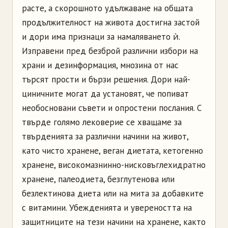
расте, а скорошното удължаване на общата
продължителност на живота достигна застой
и дори има признаци за намаляването ѝ.
Изправени пред безброй различни избори на
храни и дезинформация, мнозина от нас
търсят прости и бързи решения. Дори най-
циничните могат да установят, че попиват
необосновани съвети и опростени послания. С
твърде голямо лековерие се хващаме за
твърденията за различни начини на живот,
като чисто хранене, веган диетата, кетогенно
хранене, високомазнинно-нисковъглехидратно
хранене, палеодиета, безглутенова или
безлектинова диета или на мита за добавкитe
с витамини. Убежденията и увереността на
защитниците на тези начини на хранене, както