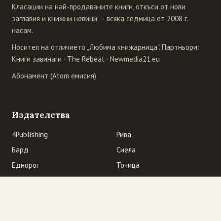
Класации на най-продаваните книги, откъси от нови
заглавия и книжни новини — всяка седмица от 2008 г.
насам.
Носител на отличието „Любима книжарница". Партньори:
Книги завинаги
·
The Rebeat
·
Newmedia21.eu
Абонамент (Atom емисия)
Издателства
4Publishing
Рива
Бард
Сиела
Еднорог
Точица
Ера
Унискорп
Колибри
Фабер
Кралица Маб
Хермес