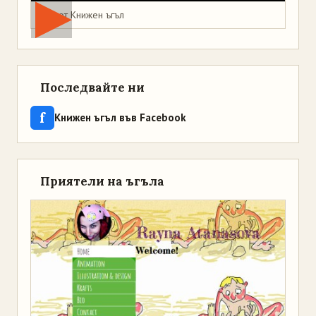
Мая от Книжен ъгъл
Последвайте ни
f
Книжен ъгъл във Facebook
Приятели на ъгъла