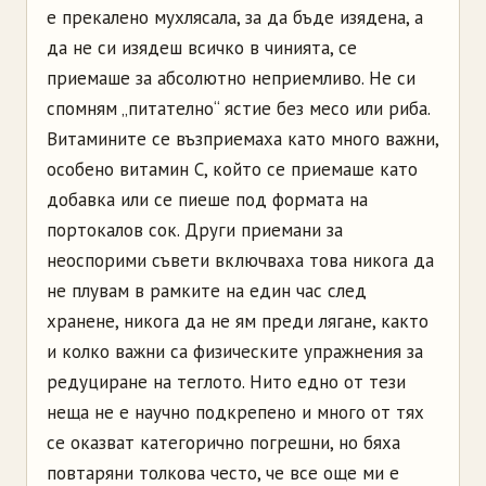
е прекалено мухлясала, за да бъде изядена, а
да не си изядеш всичко в чинията, се
приемаше за абсолютно неприемливо. Не си
спомням „питателно“ ястие без месо или риба.
Витамините се възприемаха като много важни,
особено витамин С, който се приемаше като
добавка или се пиеше под формата на
портокалов сок. Други приемани за
неоспорими съвети включваха това никога да
не плувам в рамките на един час след
хранене, никога да не ям преди лягане, както
и колко важни са физическите упражнения за
редуциране на теглото. Нито едно от тези
неща не е научно подкрепено и много от тях
се оказват категорично погрешни, но бяха
повтаряни толкова често, че все още ми е