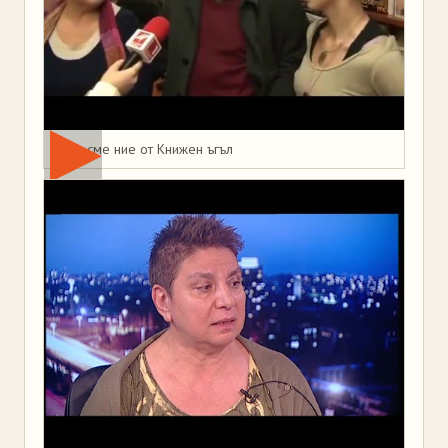
Това сме ние от Книжен ъгъл