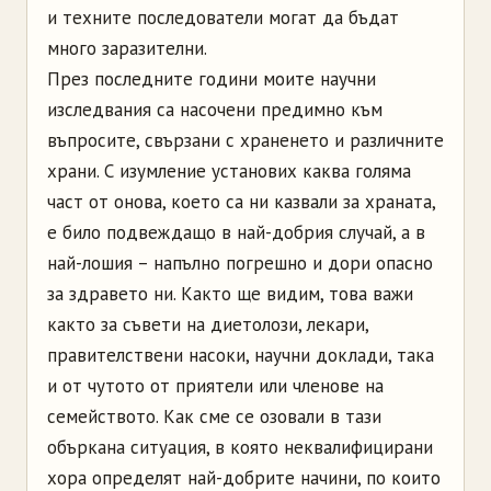
и техните последователи могат да бъдат
много заразителни.
През последните години моите научни
изследвания са насочени предимно към
въпросите, свързани с храненето и различните
храни. С изумление установих каква голяма
част от онова, което са ни казвали за храната,
е било подвеждащо в най-добрия случай, а в
най-лошия – напълно погрешно и дори опасно
за здравето ни. Както ще видим, това важи
както за съвети на диетолози, лекари,
правителствени насоки, научни доклади, така
и от чутото от приятели или членове на
семейството. Как сме се озовали в тази
объркана ситуация, в която неквалифицирани
хора определят най-добрите начини, по които