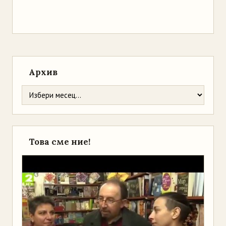
Архив
Това сме ние!