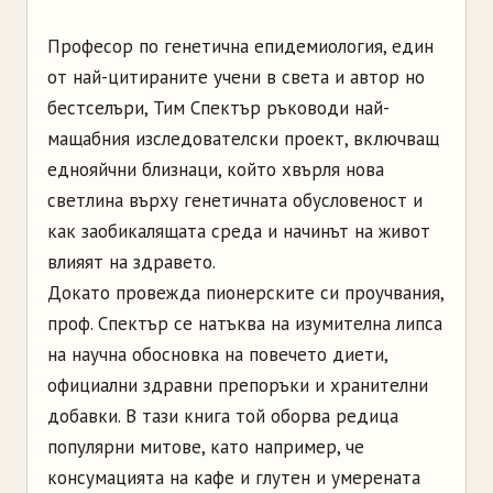
Професор по генетична епидемиология, един
от най-цитираните учени в света и автор но
бестселъри, Тим Спектър ръководи най-
мащабния изследователски проект, включващ
еднояйчни близнаци, който хвърля нова
светлина върху генетичната обусловеност и
как заобикалящата среда и начинът на живот
влияят на здравето.
Докато провежда пионерските си проучвания,
проф. Спектър се натъква на изумителна липса
на научна обосновка на повечето диети,
официални здравни препоръки и хранителни
добавки. В тази книга той оборва редица
популярни митове, като например, че
консумацията на кафе и глутен и умерената