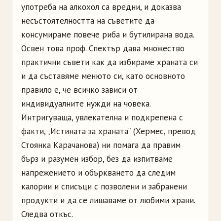
употреба на алкохол са вредни, и доказва
несъстоятелността на съветите да
консумираме повече риба и бутилирана вода.
Освен това проф. Спектър дава множество
практични съвети как да избираме храната си
и да съставяме менюто си, като основното
правило е, че всичко зависи от
индивидуалните нужди на човека.
Интригуваща, увлекателна и подкрепена с
факти, „Истината за храната“ (Хермес, превод
Стоянка Карачанова) ни помага да правим
бърз и разумен избор, без да изпитваме
напрежението и объркването да следим
калории и списъци с позволени и забранени
продукти и да се лишаваме от любими храни.
Следва откъс.