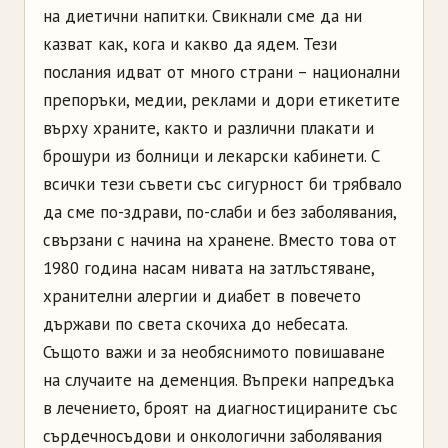
на диетични напитки. Свикнали сме да ни
казват как, кога и какво да ядем. Тези
послания идват от много страни – национални
препоръки, медии, реклами и дори етикетите
върху храните, както и различни плакати и
брошури из болници и лекарски кабинети. С
всички тези съвети със сигурност би трябвало
да сме по-здрави, по-слаби и без заболявания,
свързани с начина на хранене. Вместо това от
1980 година насам нивата на затлъстяване,
хранителни алергии и диабет в повечето
държави по света скочиха до небесата.
Същото важи и за необяснимото повишаване
на случаите на деменция. Въпреки напредъка
в лечението, броят на диагностицираните със
сърдечносъдови и онкологични заболявания