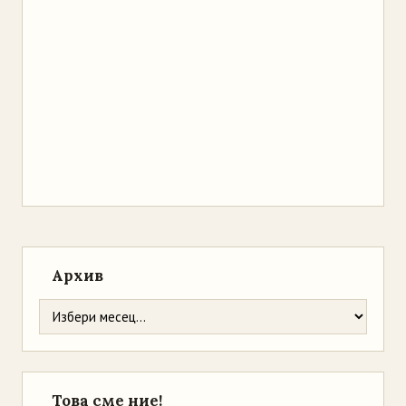
Архив
Това сме ние!