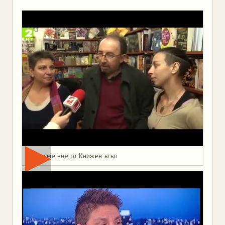
Това сме ние от Книжен ъгъл