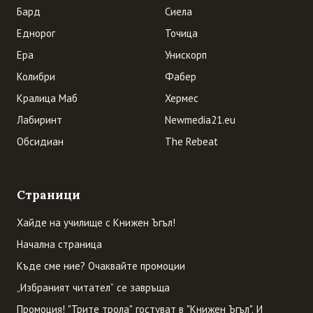
Бард
Сиела
Еднорог
Точица
Ера
Унискорп
Колибри
Фабер
Кралица Маб
Хермес
Лабиринт
Newmedia21.eu
Обсидиан
The Rebeat
Страници
Хайде на училище с Книжен Ъгъл!
Начална страница
Къде сме ние? Очаквайте промоции
„Избраният читател” се завръща
Промоция! "Трите трола" гостуват в "Книжен Ъгъл". И