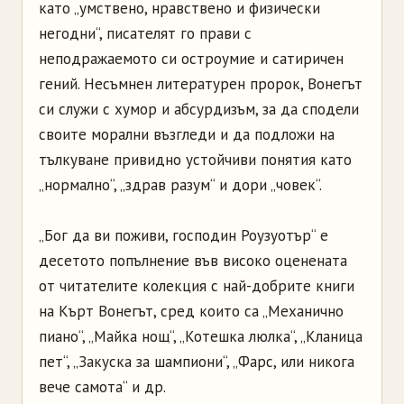
като „умствено, нравствено и физически
негодни“, писателят го прави с
неподражаемото си остроумие и сатиричен
гений. Несъмнен литературен пророк, Вонегът
си служи с хумор и абсурдизъм, за да сподели
своите морални възгледи и да подложи на
тълкуване привидно устойчиви понятия като
„нормално“, „здрав разум“ и дори „човек“.
„Бог да ви поживи, господин Роузуотър“ е
десетото попълнение във високо оценената
от читателите колекция с най-добрите книги
на Кърт Вонегът, сред които са „Механично
пиано“, „Майка нощ“, „Котешка люлка“, „Кланица
пет“, „Закуска за шампиони“, „Фарс, или никога
вече самота“ и др.