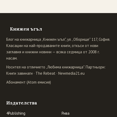
Книжен ъгъл
Блог на книжарница „Книжен ъгъл", ул. „Оборище" 117, София.
Класации на най-продаваните книги, откъси от нови
заглавия и книжни новини — всяка седмица от 2008 г.
насам.
Носител на отличието „Любима книжарница". Партньори:
Книги завинаги
·
The Rebeat
·
Newmedia21.eu
Абонамент (Atom емисия)
Издателства
4Publishing
Рива