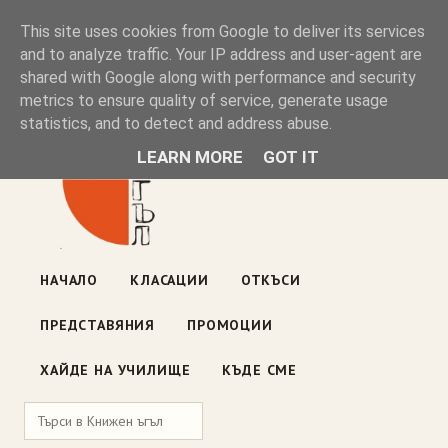
Книжен ъгъл
This site uses cookies from Google to deliver its services
and to analyze traffic. Your IP address and user-agent are
shared with Google along with performance and security
Блог на книжарницата — класации, откъси, нови книги
metrics to ensure quality of service, generate usage
ул. „Оборище" 117, София
· пон–пет 10:00–19:00 ·
statistics, and to detect and address abuse.
събота 10:00–16:00
LEARN MORE
GOT IT
НАЧАЛО
КЛАСАЦИИ
ОТКЪСИ
ПРЕДСТАВЯНИЯ
ПРОМОЦИИ
ХАЙДЕ НА УЧИЛИЩЕ
КЪДЕ СМЕ