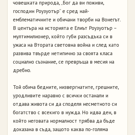
човешката природа, „Бог да ви поживи,
господин Роузуотър“ е сред най-
емблематичните и обичани творби на Вонегът.
В центъра на историята е Елиът Роузуотър –
мултимилионер, който губи разсъдъка си в
ужаса на Втората световна война и след като
развива твърде нетипично за своята класа
социално съзнание, се превръща в месия на
дребно.
Той обича бедните, низвергнатите, грешните,
уродливите наравно с всички останали и
отдава живота си да споделя несметното си
богатство с всекиго в нужда. Но идва ден, в
който неговата нормалност трябва да бъде
доказана в съда, защото каква по-голяма