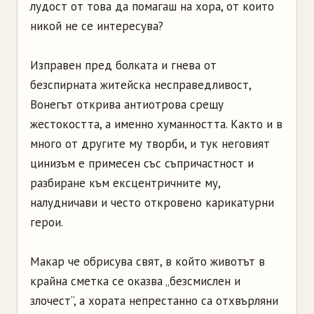
лудост от това да помагаш на хора, от които
никой не се интересува?
Изправен пред болката и гнева от
безспирната житейска несправедливост,
Вонегът открива антиотрова срещу
жестокостта, а именно хуманността. Както и в
много от другите му творби, и тук неговият
цинизъм е примесен със съпричастност и
разбиране към ексцентричните му,
налудничави и често откровено карикатурни
герои.
Макар че обрисува свят, в който животът в
крайна сметка се оказва „безсмислен и
злочест“, а хората непрестанно са отхвърляни