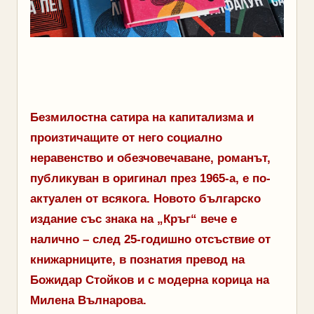
Безмилостна сатира на капитализма и
произтичащите от него социално
неравенство и обезчовечаване, романът,
публикуван в оригинал през 1965-а, е по-
актуален от всякога. Новото българско
издание със знака на „Кръг“ вече е
налично – след 25-годишно отсъствие от
книжарниците, в познатия превод на
Божидар Стойков и с модерна корица на
Милена Вълнарова.