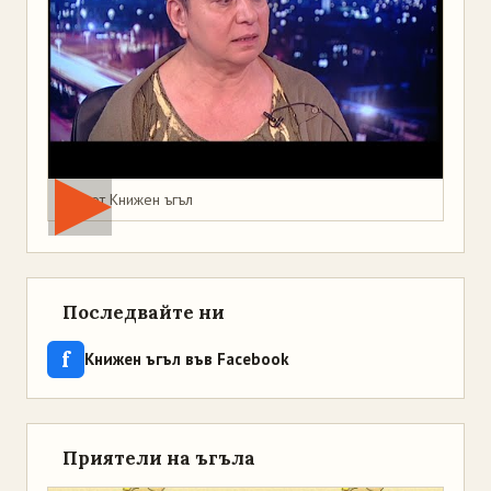
Мая от Книжен ъгъл
Последвайте ни
f
Книжен ъгъл във Facebook
Приятели на ъгъла