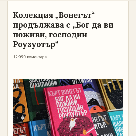
Колекция „Вонегът“
продължава с „Бог да ви
поживи, господин
Роузуотър“
12:09
0 коментара