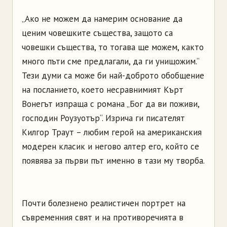
„Ако не можем да намерим основание да
ценим човешките същества, защото са
човешки същества, то тогава ще можем, както
много пъти сме предлагали, да ги унищожим.“
Тези думи са може би най-доброто обобщение
на посланието, което несравнимият Кърт
Вонегът изпраща с романа „Бог да ви поживи,
господин Роузуотър“. Изрича ги писателят
Килгор Траут – любим герой на американския
модерен класик и негово алтер его, който се
появява за първи път именно в тази му творба.
Почти болезнено реалистичен портрет на
съвременния свят и на противоречията в