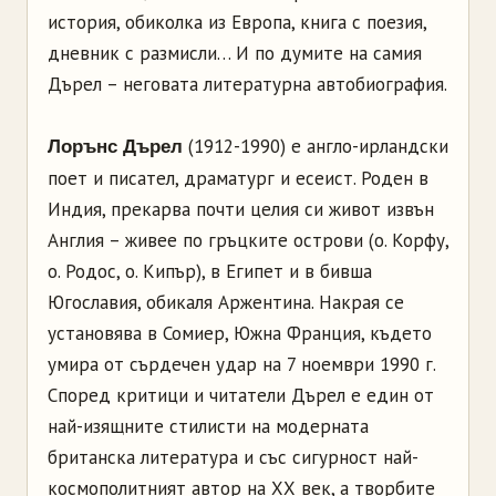
история, обиколка из Европа, книга с поезия,
дневник с размисли… И по думите на самия
Дърел – неговата литературна автобиография.
(1912-1990) е англо-ирландски
Лорънс Дърел
поет и писател, драматург и есеист. Роден в
Индия, прекарва почти целия си живот извън
Англия – живее по гръцките острови (о. Корфу,
о. Родос, о. Кипър), в Египет и в бивша
Югославия, обикаля Аржентина. Накрая се
установява в Сомиер, Южна Франция, където
умира от сърдечен удар на 7 ноември 1990 г.
Според критици и читатели Дърел е един от
най-изящните стилисти на модерната
британска литература и със сигурност най-
космополитният автор на ХХ век, а творбите