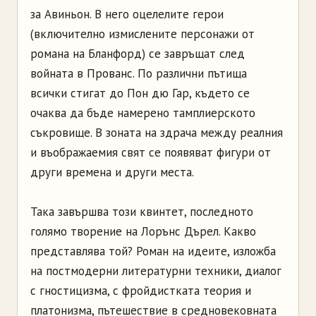
за Авиньон. В него оцелелите герои
(включително измислените персонажи от
романа на Бланфорд) се завръщат след
войната в Прованс. По различни пътища
всички стигат до Пон дю Гар, където се
очаква да бъде намерено тамплиерското
съкровище. В зоната на здрача между реалния
и въображаемия свят се появяват фигури от
други времена и други места.
Така завършва този квинтет, последното
голямо творение на Лорънс Дърел. Какво
представлява той? Роман на идеите, изложба
на постмодерни литературни техники, диалог
с гностицизма, с фройдистката теория и
платонизма, пътешествие в средновековната