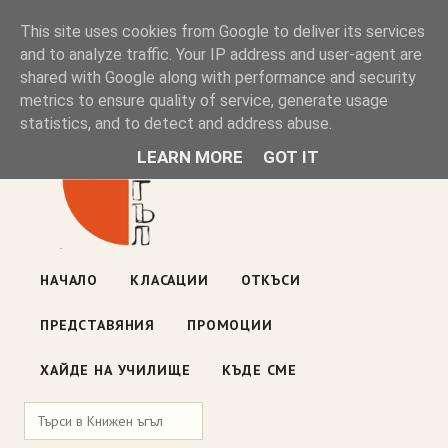
Книжен ъгъл
This site uses cookies from Google to deliver its services
and to analyze traffic. Your IP address and user-agent are
shared with Google along with performance and security
Блог на книжарницата — класации, откъси, нови книги
metrics to ensure quality of service, generate usage
ул. „Оборище" 117, София
· пон–пет 10:00–19:00 ·
statistics, and to detect and address abuse.
събота 10:00–16:00
LEARN MORE
GOT IT
НАЧАЛО
КЛАСАЦИИ
ОТКЪСИ
ПРЕДСТАВЯНИЯ
ПРОМОЦИИ
ХАЙДЕ НА УЧИЛИЩЕ
КЪДЕ СМЕ