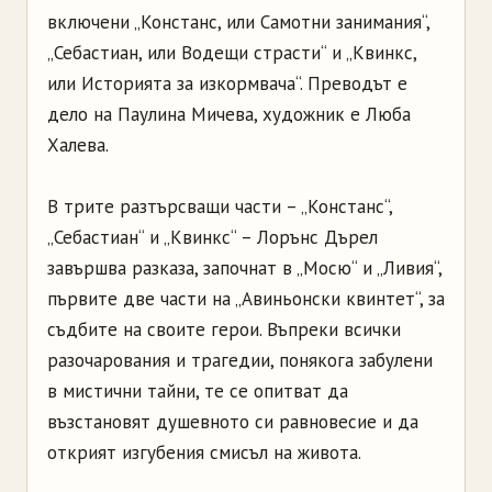
включени „Констанс, или Самотни занимания“,
„Себастиан, или Водещи страсти“ и „Квинкс,
или Историята за изкормвача“. Преводът е
дело на Паулина Мичева, художник е Люба
Халева.
В трите разтърсващи части – „Констанс“,
„Себастиан“ и „Квинкс“ – Лорънс Дърел
завършва разказа, започнат в „Мосю“ и „Ливия“,
първите две части на „Авиньонски квинтет“, за
съдбите на своите герои. Въпреки всички
разочарования и трагедии, понякога забулени
в мистични тайни, те се опитват да
възстановят душевното си равновесие и да
открият изгубения смисъл на живота.