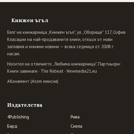
Книжен ъгъл
Блог на книжарница „Книжен ъгъл", ул. „Оборище" 117, София.
Класации на най-продаваните книги, откъси от нови
заглавия и книжни новини — всяка седмица от 2008 г.
насам.
Носител на отличието „Любима книжарница". Партньори:
Книги завинаги
·
The Rebeat
·
Newmedia21.eu
Абонамент (Atom емисия)
Издателства
4Publishing
Рива
Бард
Сиела