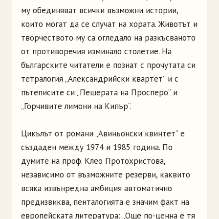
му обединяват всички възможни истории,
които могат да се случат на хората. Животът и
творчеството му са огледало на разкъсваното
от противоречия изминало столетие. На
българските читатели е познат с прочутата си
тетралогия „Александрийски квартет” и с
пътеписите си „Пещерата на Просперо“ и
„Горчивите лимони на Кипър“.
Цикълът от романи „Авиньонски квинтет“ е
създаден между 1974 и 1985 година. По
думите на проф. Клео Протохристова,
независимо от възможните резерви, каквито
всяка извънредна амбиция автоматично
предизвиква, пенталогията е значим факт на
европейската литература: „Още по-ценна е тя