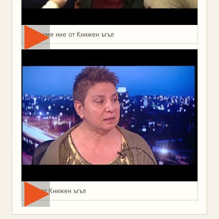
Това сме ние от Книжен ъгъл
Мая от Книжен ъгъл