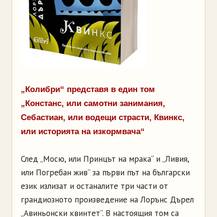
„Колибри“ представя в един том
„Констанс, или самотни занимания,
Себастиан, или водещи страсти, Квинкс,
или историята на изкормвача“
След „Мосю, или Принцът на мрака“ и „Ливия,
или Погребан жив“ за първи път на български
език излизат и останалите три части от
грандиозното произведение на Лорънс Дърел
„Авиньонски квинтет“. В настоящия том са