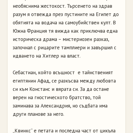
необяснима жестокост. Търсенето на здрав
разум я отвежда през пустините на Египет до
обятията на водача на самоубийствен култ. В
Южна Франция тя вижда как приключва една
историческа драма – мистериозен разказ,
започнал с рицарите тамплиери и завършил с
идването на Хитлер на власт.
Себастиан, който всъщност е тайнственият
египтянин Афад, се разкъсва между любовта
си към Констанс и вярата си. За да остане
верен на гностическото братство, той
заминава за Александрия, но съдбата има
други планове за него.
„Квинкс“ е петата и последна част от цикъла