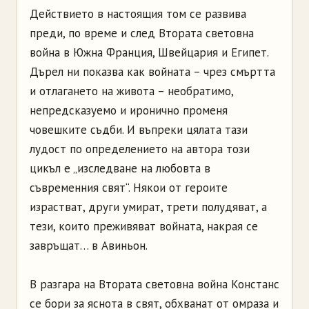
Действието в настоящия том се развива
преди, по време и след Втората световна
война в Южна Франция, Швейцария и Египет.
Дърел ни показва как войната – чрез смъртта
и отлагането на живота – необратимо,
непредсказуемо и иронично променя
човешките съдби. И въпреки цялата тази
лудост по определението на автора този
цикъл е „изследване на любовта в
съвременния свят“. Някои от героите
израстват, други умират, трети полудяват, а
тези, които преживяват войната, накрая се
завръщат… в Авиньон.
В разгара на Втората световна война Констанс
се бори за яснота в свят, обхванат от омраза и