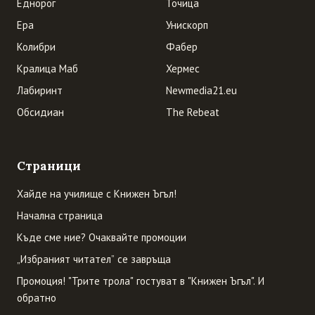
Еднорог
Точица
Ера
Унискорп
Колибри
Фабер
Кралица Маб
Хермес
Лабиринт
Newmedia21.eu
Обсидиан
The Rebeat
Страници
Хайде на училище с Книжен Ъгъл!
Начална страница
Къде сме ние? Очаквайте промоции
„Избраният читател” се завръща
Промоция! "Трите трола" гостуват в "Книжен Ъгъл". И
обратно