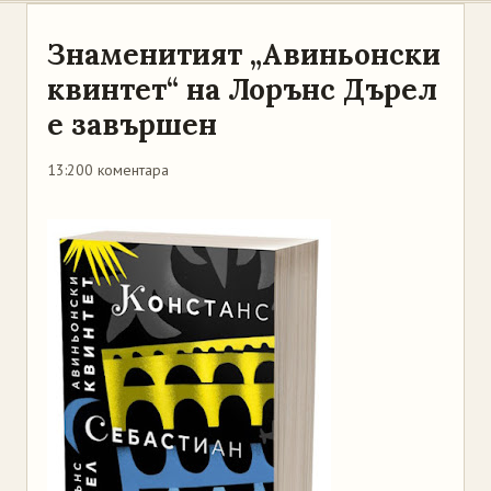
Знаменитият „Авиньонски
квинтет“ на Лорънс Дърел
е завършен
13:20
0 коментара