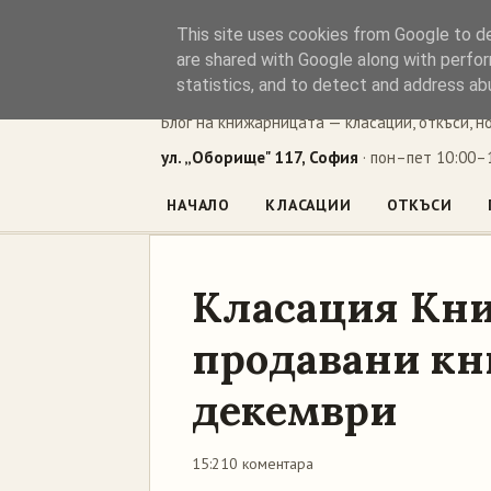
This site uses cookies from Google to del
Книжен ъг
are shared with Google along with perfor
statistics, and to detect and address ab
Блог на книжарницата — класации, откъси, н
ул. „Оборище" 117, София
· пон–пет 10:00–1
НАЧАЛО
КЛАСАЦИИ
ОТКЪСИ
Класация Кни
продавани кни
декември
15:21
0 коментара