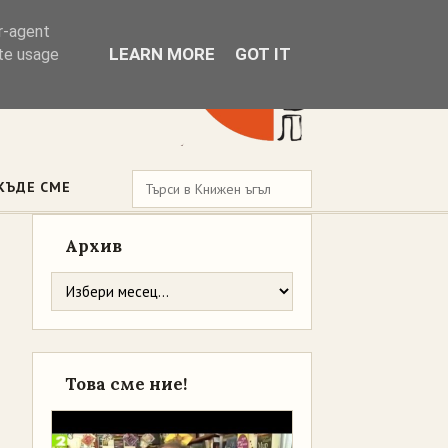
er-agent
LEARN MORE
GOT IT
ate usage
КЪДЕ СМЕ
Архив
Това сме ние!