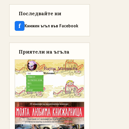
Последвайте ни
f
Книжен ъгъл във Facebook
Приятели на ъгъла