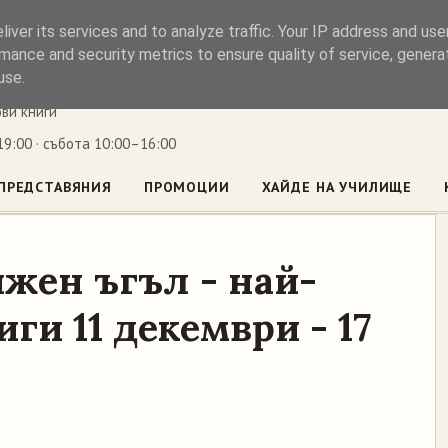
iver its services and to analyze traffic. Your IP address and us
ъл
mance and security metrics to ensure quality of service, gener
use.
ови книги
9:00 · събота 10:00–16:00
ПРЕДСТАВЯНИЯ
ПРОМОЦИИ
ХАЙДЕ НА УЧИЛИЩЕ
жен ъгъл - най-
ги 11 декември - 17