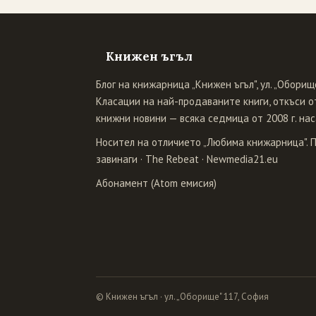
Книжен ъгъл
Блог на книжарница „Книжен ъгъл", ул. „Оборище
Класации на най-продаваните книги, откъси от
книжни новини — всяка седмица от 2008 г. нас
Носител на отличието „Любима книжарница". 
завинаги
·
The Rebeat
·
Newmedia21.eu
Абонамент (Atom емисия)
© Книжен ъгъл · ул. „Оборище" 117, София