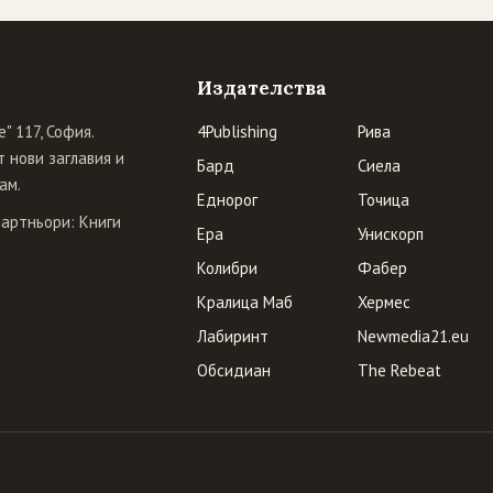
Издателства
" 117, София.
4Publishing
Рива
 нови заглавия и
Бард
Сиела
ам.
Еднорог
Точица
Партньори:
Книги
Ера
Унискорп
Колибри
Фабер
Кралица Маб
Хермес
Лабиринт
Newmedia21.eu
Обсидиан
The Rebeat