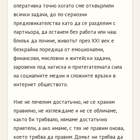
оперативка точно когато сме отхвърлили
всички задачи, до по-сериозни
предизвикателства като да се разделим с
партньора, да останем без работа или наш
близък да почине, животът през XXI век е
безкрайна поредица от емоционални,
финансови, мисловни и житейски задачи,
заровени под натиска и притегателната сила
на социалните медии и сложните връзки в
интернет обществото.
Ние не печелим достатъчно, не се храним
правилно, не изглеждаме и не се обличаме,
както би трябвало, нямаме достатъчно
приятели, а ако имаме, с тях не правим онова,
което трябва да правим. Домът ни трябва да