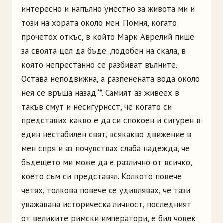
интересно и напълно уместно за живота ми и
този на хората около мен. Помня, когато
прочетох откъс, в който Марк Аврелий пише
за своята цел да бъде „подобен на скала, в
която непрестанно се разбиват вълните.
Остава неподвижна, а разпенената вода около
нея се връща назад“*. Самият аз живеех в
такъв смут и несигурност, че когато си
представих какво е да си спокоен и сигурен в
един нестабилен свят, всякакво движение в
мен спря и аз почувствах слаба надежда, че
бъдещето ми може да е различно от всичко,
което съм си представял. Колкото повече
четях, толкова повече се удивлявах, че тази
уважавана историческа личност, последният
от великите римски императори, е бил човек