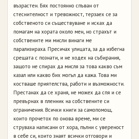
възрастен. Бях постоянно спъван от
стеснителност и тревожност, терзаех се за
собственото си съществуване и исках да
помагам на хората около мен, но страхът и
собствените ми мисли винаги ме
парализираха. Пресичах улицата, за да избегна
срещата с познати, и не ходех на събирания,
защото не спирах да мисля за това какво съм
казал или какво бих могъл да кажа. Това ми
костваше приятелства, работи и възможности.
Престанах да се храня, не можех да спя и се
превърнах в пленник на собствените си
ограничения. Всички книги за самопомощ,
които прочетох по онова време, ми се
струваха написани от хора, пълни с увереност
в себе си, които знаят всички отговори и