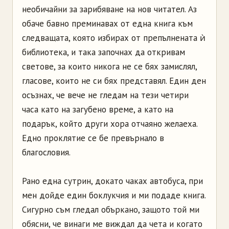
необичайни за зарибяване на нов читател. Аз
обаче бавно преминавах от една книга към
следващата, която избирах от препълнената ѝ
библиотека, и така започнах да откривам
светове, за които никога не се бях замислял,
гласове, които не си бях представял. Един ден
осъзнах, че вече не гледам на тези четири
часа като на загубено време, а като на
подарък, който други хора отчаяно желаеха.
Едно проклятие се бе превърнало в
благословия.
Рано една сутрин, докато чаках автобуса, при
мен дойде един боклукчия и ми подаде книга.
Сигурно съм гледал объркано, защото той ми
обясни, че винаги ме виждал да чета и когато