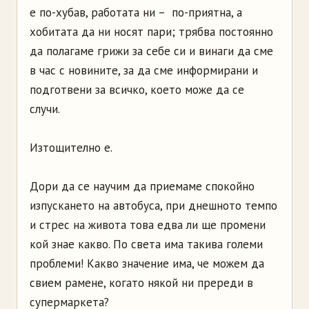
е по-хубав, работата ни – по-приятна, а
хобитата да ни носят пари; трябва постоянно
да полагаме грижи за себе си и винаги да сме
в час с новините, за да сме информирани и
подготвени за всичко, което може да се
случи.
Изтощително е.
Дори да се научим да приемаме спокойно
изпускането на автобуса, при днешното темпо
и стрес на живота това едва ли ще промени
кой знае какво. По света има такива големи
проблеми! Какво значение има, че можем да
свием рамене, когато някой ни пререди в
супермаркета?