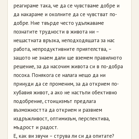
реагираме така, че да се чувстваме добре и
да накараме и околните да се чувстват по-
добре. Ние твърде често удължаваме
познатите трудности в живота ни –
нещастната връзка, неподходящата за нас
работа, непродуктивните приятелства, –
защото не знаем дали ще вземем правилното
решение, за да насочим живота си в по-добра
посока. Понякога се налага нещо да ни
принуди да се променим, за да открием по-
хубавия живот, а ако не настъпи обективно
подобрение, стоицизмът предлага
възможността да открием и развием
издръжливост, оптимизъм, перспектива,
мъдрост и радост.
Е, как ви звучи – струва ли си да опитате?