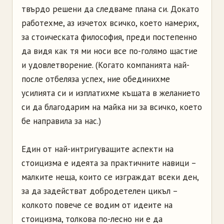
твърдо решени да следваме плана си. Докато
работехме, аз изчетох всичко, което намерих,
за стоическата философия, преди постепенно
да видя как тя ми носи все по-голямо щастие
и удовлетворение. (Когато компанията най-
после отбеляза успех, ние обединихме
усилията си и изплатихме къщата в желанието
си да благодарим на майка ни за всичко, което
бе направила за нас.)
Един от най-интригуващите аспекти на
стоицизма е идеята за практичните навици –
малките неща, които се изграждат всеки ден,
за да задействат добродетелен цикъл –
колкото повече се водим от идеите на
стоицизма, толкова по-лесно ни е да