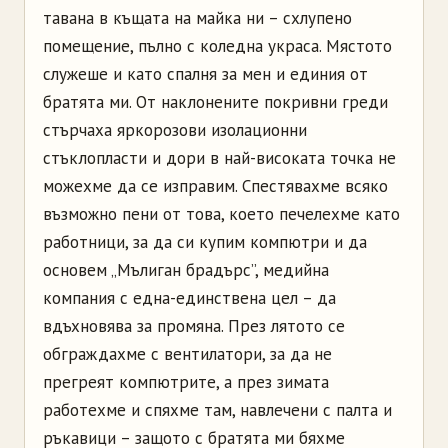
тавана в къщата на майка ни – схлупено
помещение, пълно с коледна украса. Мястото
служеше и като спалня за мен и единия от
братята ми. От наклонените покривни греди
стърчаха яркорозови изолационни
стъклопласти и дори в най-високата точка не
можехме да се изправим. Спестявахме всяко
възможно пени от това, което печелехме като
работници, за да си купим компютри и да
основем „Мълиган брадърс”, медийна
компания с една-единствена цел – да
вдъхновява за промяна. През лятото се
обграждахме с вентилатори, за да не
прегреят компютрите, а през зимата
работехме и спяхме там, навлечени с палта и
ръкавици – защото с братята ми бяхме