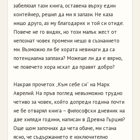
забелязал тази книга, оставена върху един
контейнер, решил да ми я запази. Не каза
нищо друго, аз му благодарих и той си отиде.
Повече не го видях, но този малък жест от
непознат човек промени нещо в съзнанието
ми. Възможно ли бе хората невинаги да са
потенциална заплаха? Можеше ли да е вярно,
че повечето хора искат да правят добро?
Накрая прочетох „Към себе си“ на Марк
Аврелий. На пръв поглед невъзможно трудно
четиво за човек, който допреди година почти
не бе отварял книга – философски дневник на
две хиляди години, написан в Древна Гърция?
Още щом започнах да чета обаче, ми стана
ясно, че съдържанието е изключително