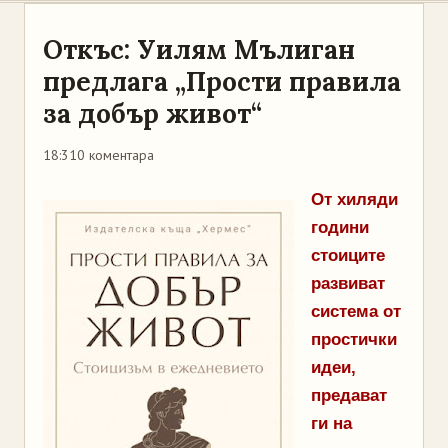
Откъс: Уилям Мълиган
предлага „Прости правила
за добър живот“
18:31
0 коментара
От хиляди
години
стоиците
развиват
система от
простички
идеи,
предават
ги на