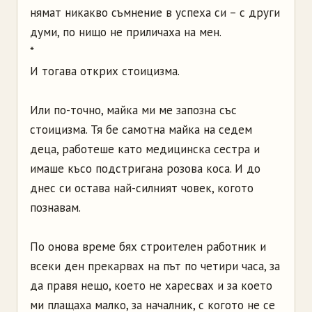
нямат никакво съмнение в успеха си – с други
думи, по нищо не приличаха на мен.
*
И тогава открих стоицизма.
Или по-точно, майка ми ме запозна със
стоицизма. Тя бе самотна майка на седем
деца, работеше като медицинска сестра и
имаше късо подстригана розова коса. И до
днес си остава най-силният човек, когото
познавам.
По онова време бях строителен работник и
всеки ден прекарвах на път по четири часа, за
да правя нещо, което не харесвах и за което
ми плащаха малко, за началник, с когото не се