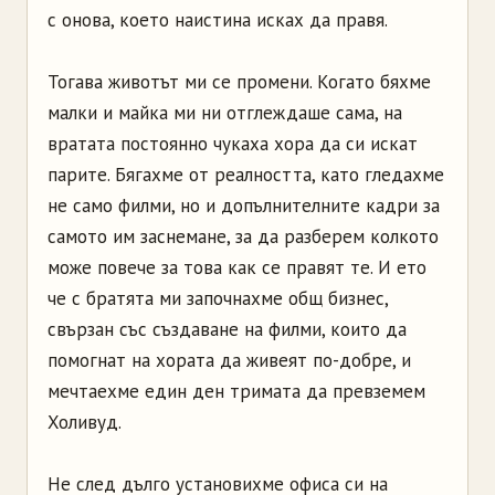
с онова, което наистина исках да правя.
Тогава животът ми се промени. Когато бяхме
малки и майка ми ни отглеждаше сама, на
вратата постоянно чукаха хора да си искат
парите. Бягахме от реалността, като гледахме
не само филми, но и допълнителните кадри за
самото им заснемане, за да разберем колкото
може повече за това как се правят те. И ето
че с братята ми започнахме общ бизнес,
свързан със създаване на филми, които да
помогнат на хората да живеят по-добре, и
мечтаехме един ден тримата да превземем
Холивуд.
Не след дълго установихме офиса си на