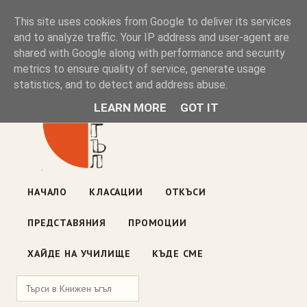
Книжен ъгъл
This site uses cookies from Google to deliver its services
and to analyze traffic. Your IP address and user-agent are
shared with Google along with performance and security
Блог на книжарницата — класации, откъси, нови книги
metrics to ensure quality of service, generate usage
ул. „Оборище" 117, София
· пон–пет 10:00–19:00 ·
statistics, and to detect and address abuse.
събота 10:00–16:00
LEARN MORE
GOT IT
НАЧАЛО
КЛАСАЦИИ
ОТКЪСИ
ПРЕДСТАВЯНИЯ
ПРОМОЦИИ
ХАЙДЕ НА УЧИЛИЩЕ
КЪДЕ СМЕ