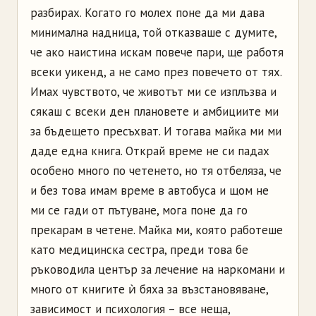
разбирах. Когато го молех поне да ми дава
минимална надница, той отказваше с думите,
че ако наистина искам повече пари, ще работя
всеки уикенд, а не само през повечето от тях.
Имах чувството, че животът ми се изплъзва и
сякаш с всеки ден плановете и амбициите ми
за бъдещето пресъхват. И тогава майка ми ми
даде една книга. Открай време не си падах
особено много по четенето, но тя отбеляза, че
и без това имам време в автобуса и щом не
ми се гади от пътуване, мога поне да го
прекарам в четене. Майка ми, която работеше
като медицинска сестра, преди това бе
ръководила център за лечение на наркомани и
много от книгите ѝ бяха за възстановяване,
зависимост и психология – все неща,