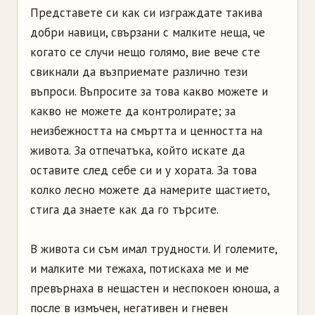
Представете си как си изграждате такива
добри навици, свързани с малките неща, че
когато се случи нещо голямо, вие вече сте
свикнали да възприемате различно тези
въпроси. Въпросите за това какво можете и
какво не можете да контролирате; за
неизбежността на смъртта и ценността на
живота. За отпечатъка, който искате да
оставите след себе си и у хората. За това
колко лесно можете да намерите щастието,
стига да знаете как да го търсите.
В живота си съм имал трудности. И големите,
и малките ми тежаха, потискаха ме и ме
превърнаха в нещастен и неспокоен юноша, а
после в измъчен, негативен и гневен