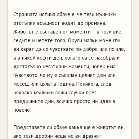
Странната истина обаче е, че тези мънички
отстъпки всъщност водят до промяна.
Животът е съставен от моменти – в този вие
седите и четете това. Други малки моменти
ви карат да се чувствате по-добре или по-зле,
а в някой кофти ден, когато са се насъбрали
достатъчно негативни моменти, човек има
чувството, че му е съсипан целият ден или
месец, или цялата година. Понякога, след
няколко мънички лоши случки през
предишните дни, всичко просто ни идва в
повече.
Представете си обаче какъв ще е животът ви,
ако тези дребни неща не ви дразнят.