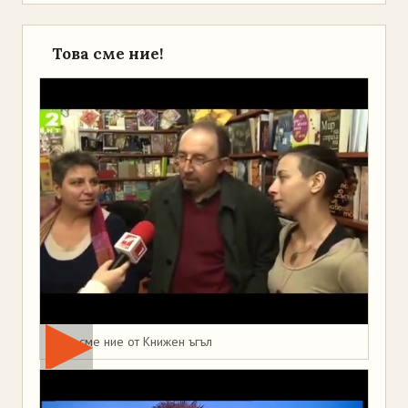
Това сме ние!
Това сме ние от Книжен ъгъл