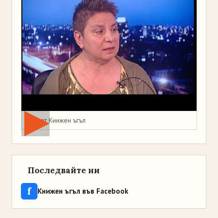
Мая от Книжен ъгъл
Последвайте ни
f
Книжен ъгъл във Facebook