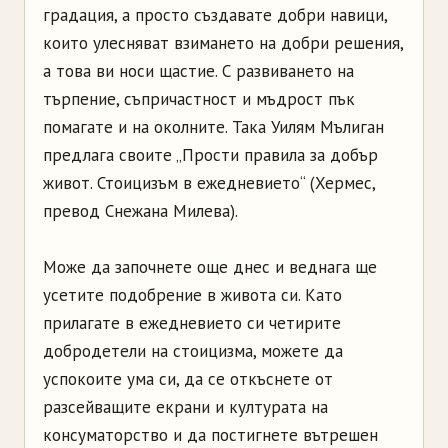
градация, а просто създавате добри навици,
които улесняват взимането на добри решения,
а това ви носи щастие. С развиването на
търпение, съпричастност и мъдрост пък
помагате и на околните. Така Уилям Мълиган
предлага своите „Прости правила за добър
живот. Стоицизъм в ежедневието“ (Хермес,
превод Снежана Милева).
Може да започнете още днес и веднага ще
усетите подобрение в живота си. Като
прилагате в ежедневието си четирите
добродетели на стоицизма, можете да
успокоите ума си, да се откъснете от
разсейващите екрани и културата на
консуматорство и да постигнете вътрешен