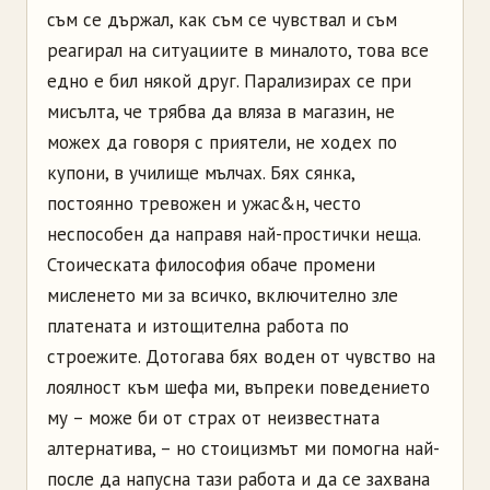
съм се държал, как съм се чувствал и съм
реагирал на ситуациите в миналото, това все
едно е бил някой друг. Парализирах се при
мисълта, че трябва да вляза в магазин, не
можех да говоря с приятели, не ходех по
купони, в училище мълчах. Бях сянка,
постоянно тревожен и ужас&н, често
неспособен да направя най-простички неща.
Стоическата философия обаче промени
мисленето ми за всичко, включително зле
платената и изтощителна работа по
строежите. Дотогава бях воден от чувство на
лоялност към шефа ми, въпреки поведението
му – може би от страх от неизвестната
алтернатива, – но стоицизмът ми помогна най-
после да напусна тази работа и да се захвана