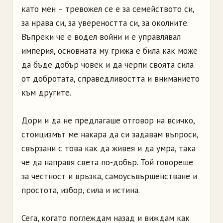
като мен – тревожел се е за семейството си,
за нрава си, за увереността си, за околните.
Въпреки че е водел войни и е управлявал
империя, основната му грижа е била как може
да бъде добър човек и да черпи своята сила
от добротата, справедливостта и вниманието
към другите.
Дори и да не предлагаше отговор на всичко,
стоицизмът ме накара да си задавам въпроси,
свързани с това как да живея и да умра, така
че да направя света по-добър. Той говореше
за честност и връзка, самоусъвършенстване и
простота, избор, сила и истина.
Сега, когато поглеждам назад и виждам как