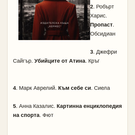
2
. Робърт
Харис.
Пропаст
.
Обсидиан
3
.
Джефри
Сайгър.
Убийците от Атина
. Кръг
4
.
Марк Аврелий.
Към себе си
. Сиела
5
.
Анна Казалис.
Картинна енциклопедия
на спорта
. Фют