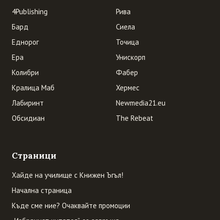
4Publishing
Рива
Бард
Сиела
Еднорог
Точица
Ера
Унискорп
Колибри
Фабер
Кралица Маб
Хермес
Лабиринт
Newmedia21.eu
Обсидиан
The Rebeat
Страници
Хайде на училище с Книжен Ъгъл!
Начална страница
Къде сме ние? Очаквайте промоции