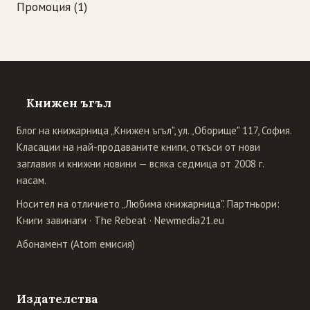
Промоция
(1)
Книжен ъгъл
Блог на книжарница „Книжен ъгъл", ул. „Оборище" 117, София.
Класации на най-продаваните книги, откъси от нови
заглавия и книжни новини — всяка седмица от 2008 г.
насам.
Носител на отличието „Любима книжарница". Партньори:
Книги завинаги
·
The Rebeat
·
Newmedia21.eu
Абонамент (Atom емисия)
Издателства