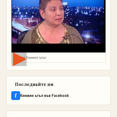
Мая от Книжен ъгъл
Последвайте ни
f
Книжен ъгъл във Facebook