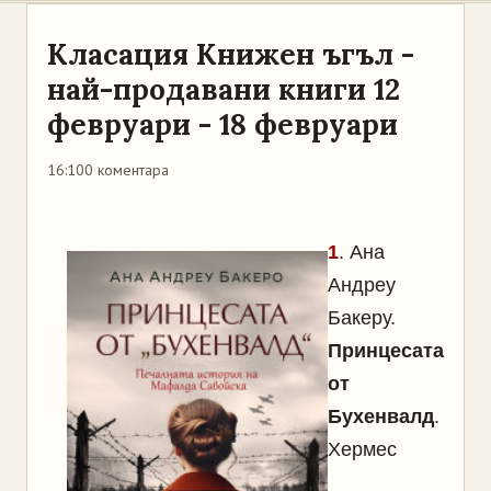
Класация Книжен ъгъл -
най-продавани книги 12
февруари - 18 февруари
16:10
0 коментара
1
.
Ана
Андреу
Бакеру.
Принцесата
от
Бухенвалд
.
Хермес