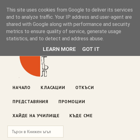
Книжен ъгъл
This site uses cookies from Google to deliver its services
and to analyze traffic. Your IP address and user-agent are
shared with Google along with performance and security
Блог на книжарницата — класации, откъси, нови книги
metrics to ensure quality of service, generate usage
ул. „Оборище" 117, София
· пон–пет 10:00–19:00 ·
statistics, and to detect and address abuse.
събота 10:00–16:00
LEARN MORE
GOT IT
НАЧАЛО
КЛАСАЦИИ
ОТКЪСИ
ПРЕДСТАВЯНИЯ
ПРОМОЦИИ
ХАЙДЕ НА УЧИЛИЩЕ
КЪДЕ СМЕ