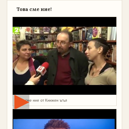
Това сме ние!
Това сме ние от Книжен ъгъл