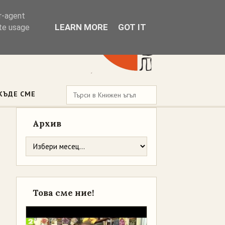
er-agent
LEARN MORE
GOT IT
ate usage
КЪДЕ СМЕ
Архив
Това сме ние!