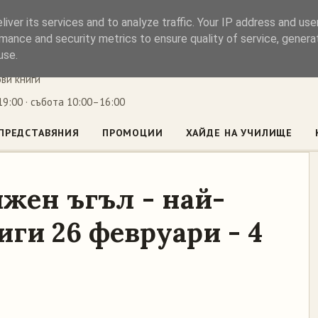
iver its services and to analyze traffic. Your IP address and us
ъл
mance and security metrics to ensure quality of service, gener
use.
ови книги
9:00 · събота 10:00–16:00
ПРЕДСТАВЯНИЯ
ПРОМОЦИИ
ХАЙДЕ НА УЧИЛИЩЕ
жен ъгъл - най-
ги 26 февруари - 4