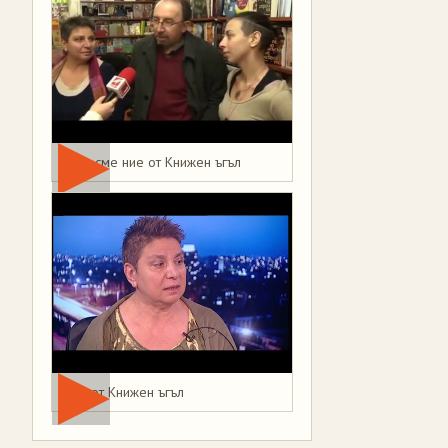
Това сме ние от Книжен ъгъл
Мая от Книжен ъгъл