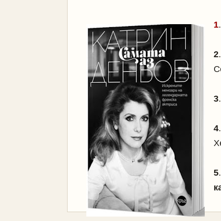
1
.
2
С
3
.
4
Х
5
к