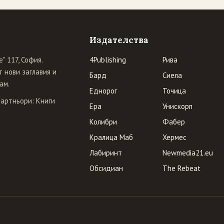
Издателства
" 117, София.
4Publishing
Рива
 нови заглавия и
Бард
Сиела
ам.
Еднорог
Точица
Партньори:
Книги
Ера
Унискорп
Колибри
Фабер
Кралица Маб
Хермес
Лабиринт
Newmedia21.eu
Обсидиан
The Rebeat