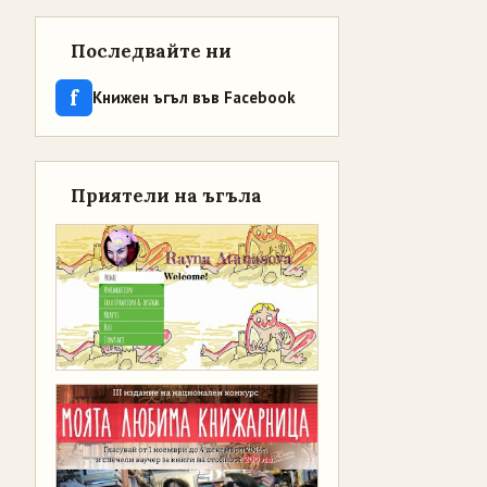
Последвайте ни
f
Книжен ъгъл във Facebook
Приятели на ъгъла