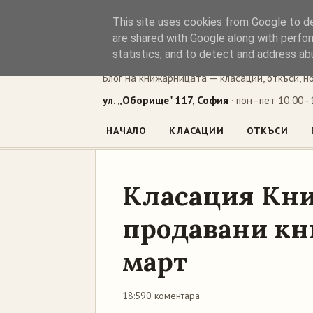
This site uses cookies from Google to del
Книжен ъг
are shared with Google along with perfor
statistics, and to detect and address ab
Блог на книжарницата — класации, откъси, н
ул. „Оборище" 117, София
· пон–пет 10:00–1
НАЧАЛО
КЛАСАЦИИ
ОТКЪСИ
Класация Кни
продавани кни
март
18:59
0 коментара