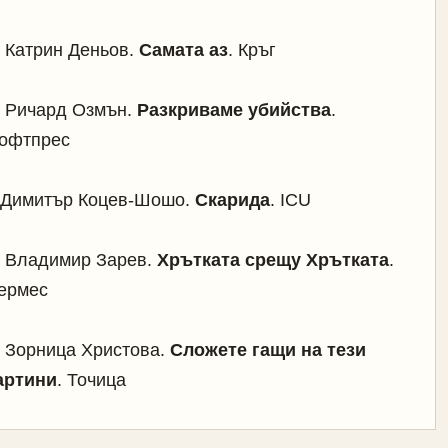
Катрин Деньов.
Самата аз
. Кръг
.
Ричард Озмън.
Разкриваме убийства
.
офтпрес
Димитър Коцев-Шошо.
Скарида
. ICU
.
Владимир Зарев.
Хрътката срещу Хрътката
.
ермес
.
Зорница Христова.
Сложете гащи на тези
артини
. Точица