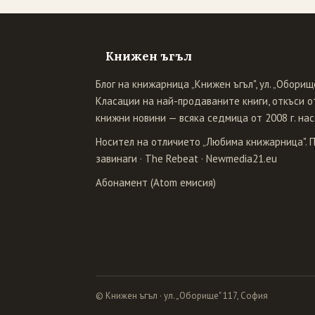
Книжен ъгъл
Блог на книжарница „Книжен ъгъл", ул. „Оборище
Класации на най-продаваните книги, откъси от
книжни новини — всяка седмица от 2008 г. нас
Носител на отличието „Любима книжарница". 
завинаги
·
The Rebeat
·
Newmedia21.eu
Абонамент (Atom емисия)
© Книжен ъгъл · ул. „Оборище" 117, София